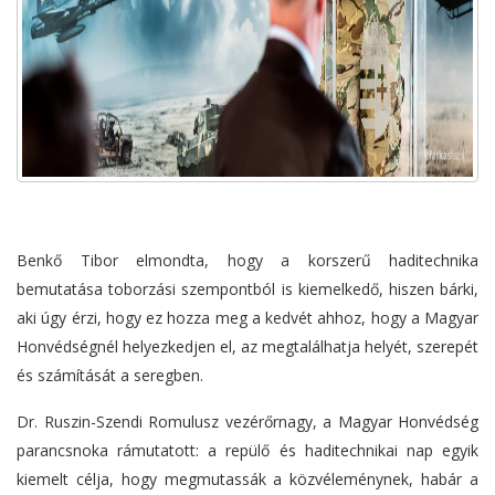
Benkő Tibor elmondta, hogy a korszerű haditechnika
bemutatása toborzási szempontból is kiemelkedő, hiszen bárki,
aki úgy érzi, hogy ez hozza meg a kedvét ahhoz, hogy a Magyar
Honvédségnél helyezkedjen el, az megtalálhatja helyét, szerepét
és számítását a seregben.
Dr. Ruszin-Szendi Romulusz vezérőrnagy, a Magyar Honvédség
parancsnoka rámutatott: a repülő és haditechnikai nap egyik
kiemelt célja, hogy megmutassák a közvéleménynek, habár a