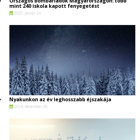
Országos bombariadók Magyarországon: több
mint 240 iskola kapott fenyegetést
2025. január 24.
Nyakunkon az év leghosszabb éjszakája
2024. december 20.