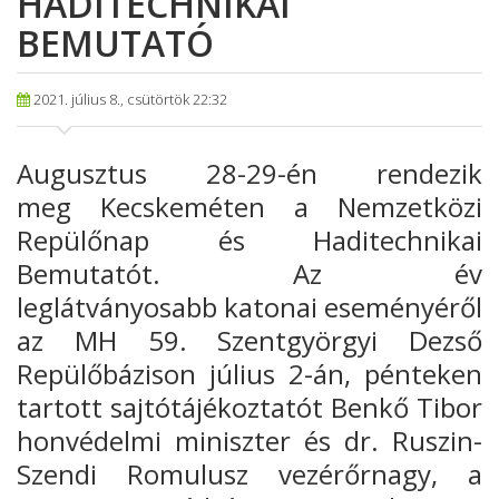
HADITECHNIKAI
BEMUTATÓ
2021. július 8., csütörtök 22:32
Augusztus 28-29-én rendezik
meg
Kecskeméten a Nemzetközi
Repülőnap és Haditechnikai
Bemutatót. Az év
leglátványosabb
katonai eseményéről
az MH 59. Szentgyörgyi Dezső
Repülőbázison július 2-
án, pénteken
tartott sajtótájékoztatót Benkő Tibor
honvédelmi miniszter és dr.
Ruszin-
Szendi Romulusz vezérőrnagy, a