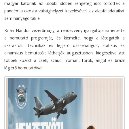
magyar katonák az utóbbi időben rengeteg időt töltöttek a
pandémia okozta válsághelyzet kezelésével, az alapfeladataikat
sem hanyagolták el.
Kilián Nándor vezérőrnagy, a rendezvény igazgatója ismertette
a bemutató programját, és kiemelte, hogy a látogatók a
szárazföldi technikák és légierő összehangolt, statikus és
dinamikus bemutatóit láthatják augusztusban, kiegészítve azt
többek között a cseh, szaudi, román, török, angol és brazil
légierő bemutatóival.