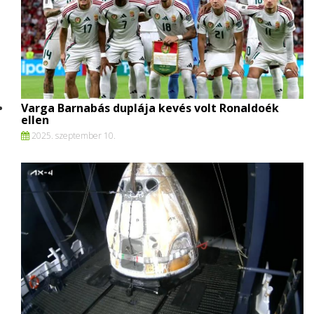
Varga Barnabás duplája kevés volt Ronaldoék
ellen
2025. szeptember 10.