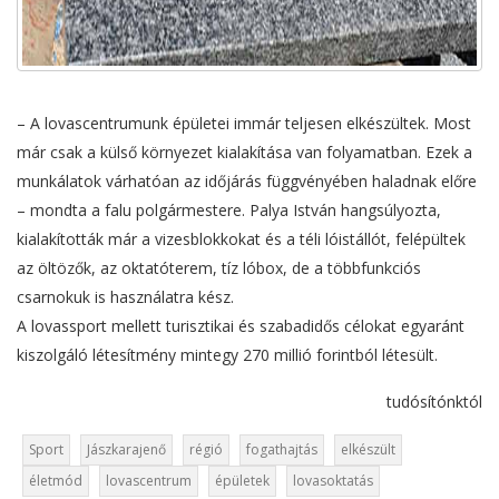
– A lovascentrumunk épületei immár teljesen elkészültek. Most
már csak a külső környezet kialakítása van folyamatban. Ezek a
munkálatok várhatóan az időjárás függvényében haladnak előre
– mondta a falu polgármestere. Palya István hangsúlyozta,
kialakították már a vizesblokkokat és a téli lóistállót, felépültek
az öltözők, az oktatóterem, tíz lóbox, de a többfunkciós
csarnokuk is használatra kész.
A lovassport mellett turisztikai és szabadidős célokat egyaránt
kiszolgáló létesítmény mintegy 270 millió forintból létesült.
tudósítónktól
Sport
Jászkarajenő
régió
fogathajtás
elkészült
életmód
lovascentrum
épületek
lovasoktatás