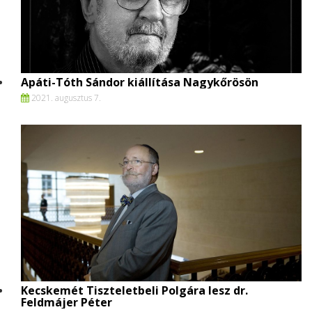
Apáti-Tóth Sándor kiállítása Nagykőrösön
2021. augusztus 7.
Kecskemét Tiszteletbeli Polgára lesz dr.
Feldmájer Péter