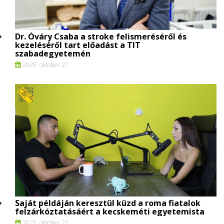
Dr. Óváry Csaba a stroke felismeréséről és
kezeléséről tart előadást a TIT
szabadegyetemén
2025. oktober 27.
Saját példáján keresztül küzd a roma fiatalok
felzárkóztatásáért a kecskeméti egyetemista
2025. oktober 22.