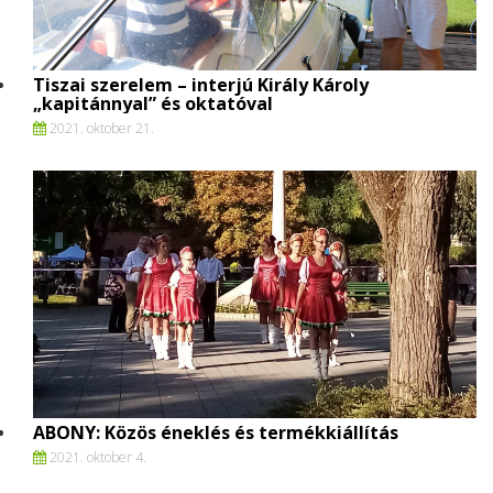
Tiszai szerelem – interjú Király Károly
„kapitánnyal” és oktatóval
2021. oktober 21.
ABONY: Közös éneklés és termékkiállítás
2021. oktober 4.