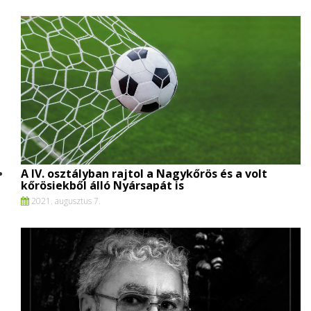
A IV. osztályban rajtol a Nagykőrös és a volt
kőrösiekből álló Nyársapát is
2021. augusztus 7.