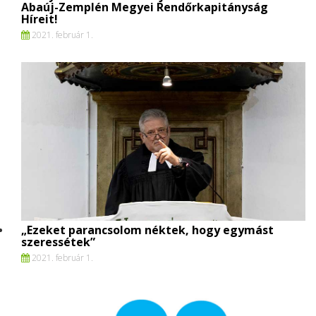
Abaúj-Zemplén Megyei Rendőrkapitányság
Híreit!
2021. február 1.
„Ezeket parancsolom néktek, hogy egymást
szeressétek”
2021. február 1.