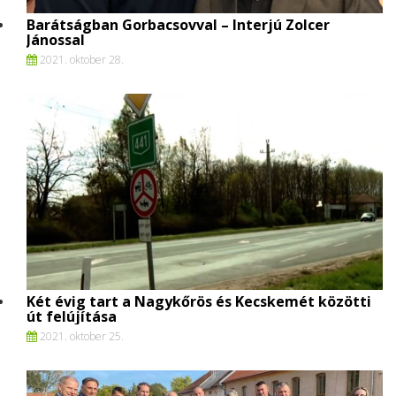
Barátságban Gorbacsovval – Interjú Zolcer
Jánossal
2021. oktober 28.
Két évig tart a Nagykőrös és Kecskemét közötti
út felújítása
2021. oktober 25.