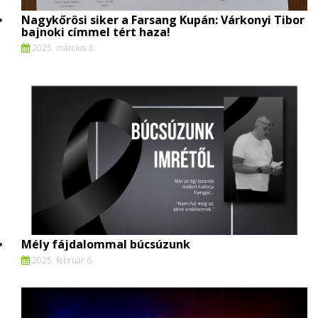
Nagykőrösi siker a Farsang Kupán: Várkonyi Tibor
bajnoki címmel tért haza!
2025. március 3.
Mély fájdalommal búcsúzunk
2025. február 6.