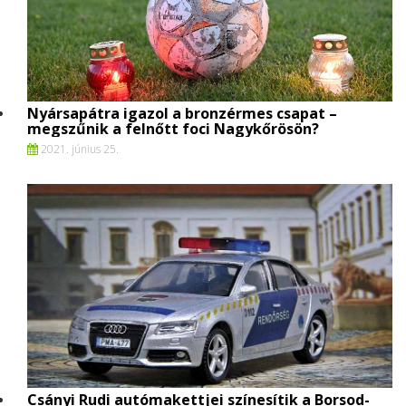
Nyársapátra igazol a bronzérmes csapat –
megszűnik a felnőtt foci Nagykőrösön?
2021. június 25.
Csányi Rudi autómakettjei színesítik a Borsod-