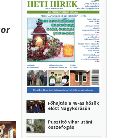
kor
Főhajtás a 48-as hősök
előtt Nagykőrösön
Pusztító vihar utáni
összefogás