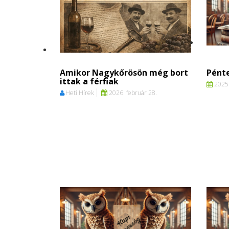
Amikor Nagykőrösön még bort
Pénte
ittak a férfiak
2025.
Heti Hírek
2026. február 28.