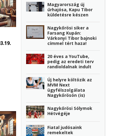
Magyarország új
űrhajósa, Kapu Tibor
küldetésre készen
Nagykőrösi siker a
Farsang Kupán:
Várkonyi Tibor bajnoki
3.19.
címmel tért haza!
20 éves a YouTube,
pedig az eredeti terv
randioldalnak indult
Új helyre költözik az
MVM Next
ügyfélszolgálata
Nagykőrösön (is)
Nagykőrösi Sólymok
Hétvégéje
Fiatal judósaink
remekeltek