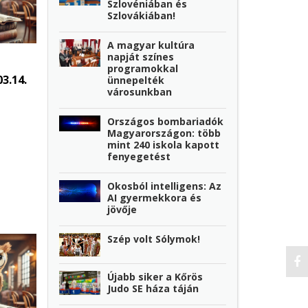
Szlovéniában és
Szlovákiában!
A magyar kultúra
napját színes
programokkal
3.14.
ünnepelték
városunkban
Országos bombariadók
Magyarországon: több
mint 240 iskola kapott
fenyegetést
Okosból intelligens: Az
AI gyermekkora és
jövője
Szép volt Sólymok!
Újabb siker a Kőrös
Judo SE háza táján