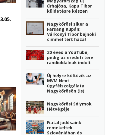
Magyarország új
űrhajósa, Kapu Tibor
küldetésre készen
3.05.
Nagykőrösi siker a
Farsang Kupán:
Várkonyi Tibor bajnoki
címmel tért haza!
20 éves a YouTube,
pedig az eredeti terv
randioldalnak indult
Új helyre költözik az
MVM Next
ügyfélszolgálata
Nagykőrösön (is)
Nagykőrösi Sólymok
Hétvégéje
Fiatal judósaink
remekeltek
Szlovéniában és