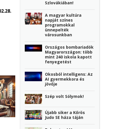
Szlovákiában!
2.28.
A magyar kultúra
napját színes
programokkal
ünnepelték
városunkban
Országos bombariadók
Magyarországon: több
mint 240 iskola kapott
fenyegetést
Okosból intelligens: Az
AI gyermekkora és
jövője
Szép volt Sólymok!
Újabb siker a Kőrös
Judo SE háza táján