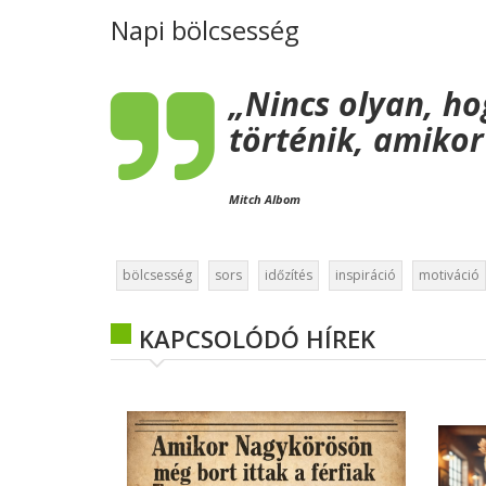
Napi bölcsesség
„Nincs olyan, h
történik, amikor 
Mitch Albom
bölcsesség
sors
időzítés
inspiráció
motiváció
KAPCSOLÓDÓ HÍREK