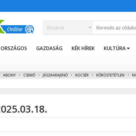
ORSZÁGOS
GAZDASÁG
KÉK HÍREK
KULTÚRA
ABONY
•
CSEMŐ
•
JÁSZKARAJENŐ
•
KOCSÉR
•
KŐRÖSTETÉTLEN
•
N
025.03.18.