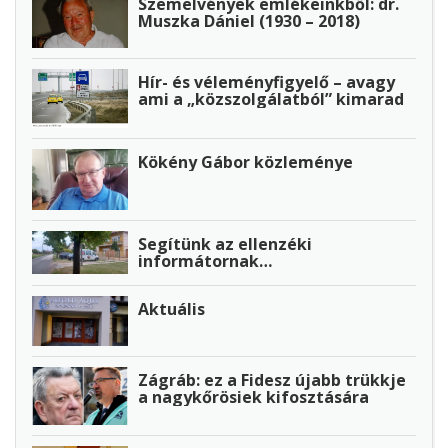
Szemelvények emlékeinkből: dr.
Muszka Dániel (1930 – 2018)
Hír- és véleményfigyelő – avagy
ami a „közszolgálatból” kimarad
Kökény Gábor közleménye
Segítünk az ellenzéki
informátornak…
Aktuális
Zágráb: ez a Fidesz újabb trükkje
a nagykőrösiek kifosztására