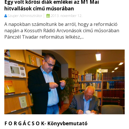
Egy volt kőrösi diák emlékei az M1 Mai
hitvallások című műsorában
Szuper Adminisztrátor
2013. november 12.
A napokban számoltunk be arról, hogy a reformáció
napján a Kossuth Rádió Arcvonások című műsorában
Pánczél Tivadar református lelkész,...
F O R G Á C S O K- Könyvbemutató