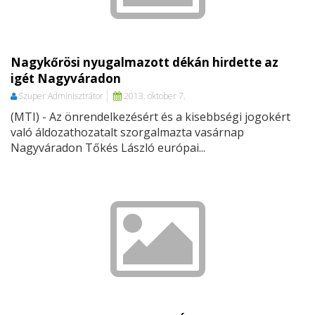
Nagykőrösi nyugalmazott dékán hirdette az
igét Nagyváradon
Szuper Adminisztrátor
2013. oktober 7.
(MTI) - Az önrendelkezésért és a kisebbségi jogokért
való áldozathozatalt szorgalmazta vasárnap
Nagyváradon Tőkés László európai...