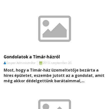
érdeklődőknek.
Gondolatok a Tímár-házról
Szuper Adminisztrátor
2013. szeptember 20.
Most, hogy a Tímár-ház üzemeltetője bezárta a
híres épületet, eszembe jutott az a gondolat, amit
még akkor dédelgettünk barátaimmal,...