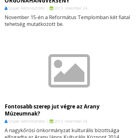
ORGONAHANGVERSENY
Szuper Adminisztrátor
2013. november 24.
November 15-én a Református Templomban két fiatal
tehetség mutatkozott be.
Fontosabb szerep jut végre az Arany
Múzeumnak?
Szuper Adminisztrátor
2013. november 24.
A nagykőrösi önkormányzat kulturális bizottsága
elfogadta az Arany János Kulturális Központ 2014.