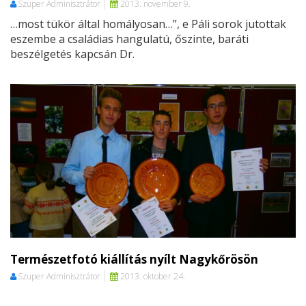
Szuper Adminisztrátor
2013. november 9.
…most tükör által homályosan…”, e Páli sorok jutottak
eszembe a családias hangulatú, őszinte, baráti
beszélgetés kapcsán Dr.
Természetfotó kiállítás nyílt Nagykőrösön
Szuper Adminisztrátor
2013. oktober 24.