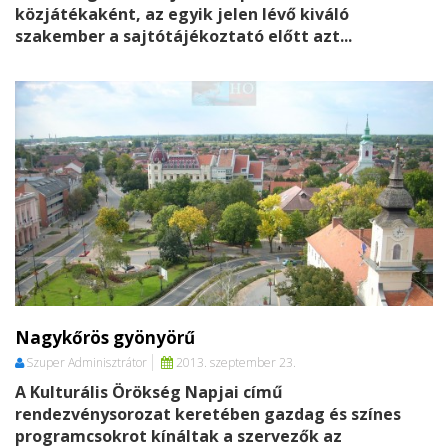
közjátékaként, az egyik jelen lévő kiváló
szakember a sajtótájékoztató előtt azt...
Nagykőrös gyönyörű
Szuper Adminisztrátor
2013. szeptember 23.
A Kulturális Örökség Napjai című
rendezvénysorozat keretében gazdag és színes
programcsokrot kínáltak a szervezők az