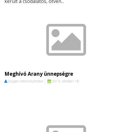
került a csodálatos, ötven...
Meghívó Arany ünnepségre
Szuper Adminisztrátor
2013. oktober 18.