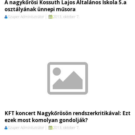
A nagykőrösi Kossuth Lajos Általános Iskola 5.a
osztályának ünnepi műsora
Szuper Adminisztrátor
2013. oktober 7.
KFT koncert Nagykőrösön rendszerkritikával: Ezt
ezek most komolyan gondolják?
Szuper Adminisztrátor
2013. oktober 7.