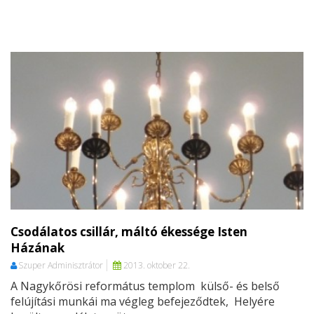
Csodálatos csillár, máltó ékessége Isten
Házának
Szuper Adminisztrátor
2013. oktober 22.
A Nagykőrösi református templom külső- és belső
felújítási munkái ma végleg befejeződtek, Helyére