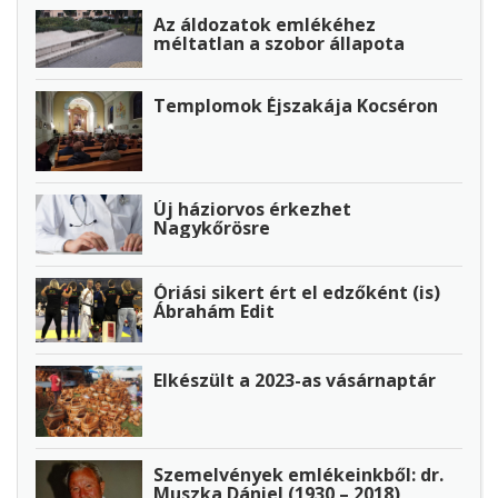
Az áldozatok emlékéhez
méltatlan a szobor állapota
Templomok Éjszakája Kocséron
Új háziorvos érkezhet
Nagykőrösre
Óriási sikert ért el edzőként (is)
Ábrahám Edit
Elkészült a 2023-as vásárnaptár
Szemelvények emlékeinkből: dr.
Muszka Dániel (1930 – 2018)