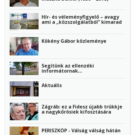
Hír- és véleményfigyelő – avagy
ami a „közszolgálatból” kimarad
Kökény Gábor közleménye
Segítünk az ellenzéki
informátornak…
Aktuális
Zágráb: ez a Fidesz újabb trükkje
a nagykőrösiek kifosztására
PERISZKÓP - Válság válság hátán