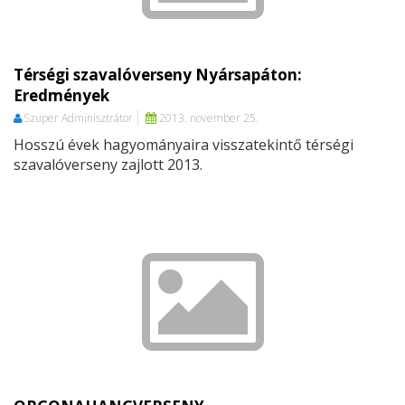
Térségi szavalóverseny Nyársapáton:
Eredmények
Szuper Adminisztrátor
2013. november 25.
Hosszú évek hagyományaira visszatekintő térségi
szavalóverseny zajlott 2013.