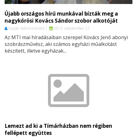
Újabb országos hírű munkával bízták meg a
nagykőrösi Kovács Sándor szobor alkotóját
Szuper Adminisztrátor
2013. szeptember 27.
Az MTI mai híradásaiban szerepel Kovács Jenő abonyi
szobrászművész, aki számos egyházi műalkotást
készített, illetve egyházak...
Lemezt ad ki a Tímárházban nem régiben
fellépett együttes