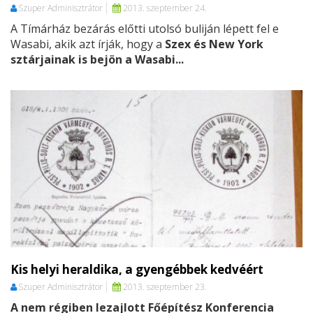
Szuper Adminisztrátor
2013. szeptember 24.
A Tímárház bezárás előtti utolsó buliján lépett fel e
Wasabi, akik azt írják, hogy a
Szex és New York
sztárjainak is bejön a Wasabi...
Kis helyi heraldika, a gyengébbek kedvéért
Szuper Adminisztrátor
2013. szeptember 23.
A nem régiben lezajlott Főépítész Konferencia