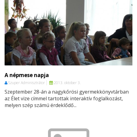
A népmese napja
Szuper Adminisztrátor
2013. oktober 3.
Szeptember 28-án a nagykőrösi gyermekkönyvtárban
az Élet vize címmel tartottak interaktív foglalkozást,
melyen szép számú érdeklődő...