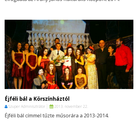
Éjféli bál a Körszínháztól
Szuper Adminisztrátor
2013. november 22.
Éjféli bál címmel tűzte műsorára a 2013-2014.