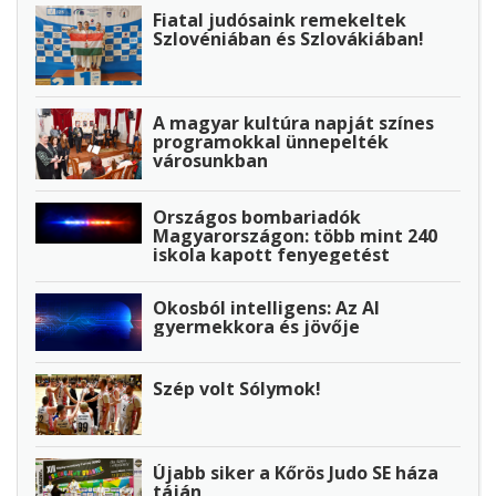
Fiatal judósaink remekeltek
Szlovéniában és Szlovákiában!
A magyar kultúra napját színes
programokkal ünnepelték
városunkban
Országos bombariadók
Magyarországon: több mint 240
iskola kapott fenyegetést
Okosból intelligens: Az AI
gyermekkora és jövője
Szép volt Sólymok!
Újabb siker a Kőrös Judo SE háza
táján