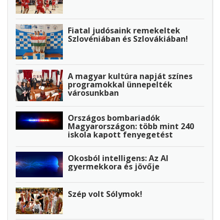
Fiatal judósaink remekeltek
Szlovéniában és Szlovákiában!
A magyar kultúra napját színes
programokkal ünnepelték
városunkban
Országos bombariadók
Magyarországon: több mint 240
iskola kapott fenyegetést
Okosból intelligens: Az AI
gyermekkora és jövője
Szép volt Sólymok!