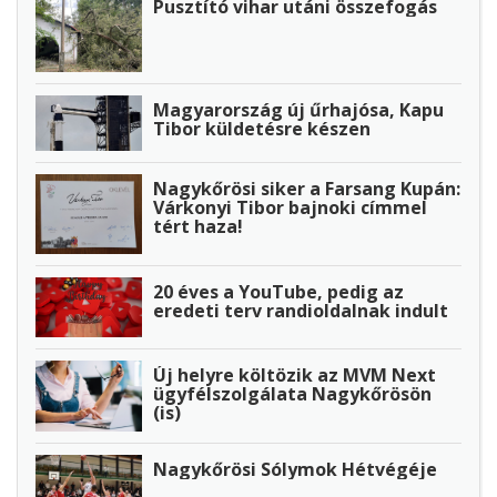
Pusztító vihar utáni összefogás
Magyarország új űrhajósa, Kapu
Tibor küldetésre készen
Nagykőrösi siker a Farsang Kupán:
Várkonyi Tibor bajnoki címmel
tért haza!
20 éves a YouTube, pedig az
eredeti terv randioldalnak indult
Új helyre költözik az MVM Next
ügyfélszolgálata Nagykőrösön
(is)
Nagykőrösi Sólymok Hétvégéje