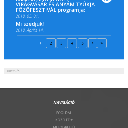
VIRÁGVÁSÁR ÉS ANYÁM TYÚKJA
FŐZŐFESZTIVÁL programja:
2018, 05. 01.
Mi szedjük!
2018. Április 14.
2018. Április 15.
1
2
3
4
5
2018. Április 22.
HÍRDETÉS
NAVIGÁCIÓ
FŐOLDAL
KÖZÉLET
MEGYE/RÉGIÓ