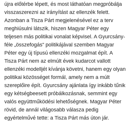
újra előtérbe lépett, és most láthatóan megpróbálja
visszaszerezni az irányítást az ellenzék felett.
Azonban a Tisza Párt megjelenésével ez a terv
meghiúsulni látszik, hiszen Magyar Péter egy
teljesen más politikai vonalat képvisel. A Gyurcsány-
féle „összefogás” politikájával szemben Magyar
Péter egy új típusú ellenzéki mozgalmat épít. A
Tisza Párt nem az elmúlt évek kudarcot vallott
ellenzéki modelljét kívánja követni, hanem egy olyan
politikai közösséget formál, amely nem a múlt
szereplőire épít.
Gyurcsány ajánlata így inkább tűnik
egy kétségbeesett próbálkozásnak, semmint egy
valós együttműködési lehetőségnek. Magyar Péter
rövid, de annál világosabb válasza pedig
egyértelművé tette: a Tisza Párt más úton jár.