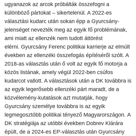
ugyanazok az arcok próbálták összefogni a
különböző pártokat – sikertelenül. A 2022-es
választási kudarc után sokan épp a Gyurcsány-
jelenséget nevezték meg az egyik fő problémának,
ami miatt az ellenzék nem tudott áttörést
elérni. Gyurcsány Ferenc politikai karrierje az elmúlt
években az ellenzéki összefogás építéséről szólt. A
2018-as választás után ő volt az egyik fő motorja a
közös listának, amely végül 2022-ben csúfos
kudarcot vallott. A választások után a DK továbbra is
az egyik legerősebb ellenzéki párt maradt, de a
közvélemény-kutatások azt mutatják, hogy
Gyurcsány személye továbbra is az egyik
legmegosztóbb politikai tényező Magyarországon. A
DK stratégiája az utóbbi években Dobrev Klárára
épült, de a 2024-es EP-választás után Gyurcsány