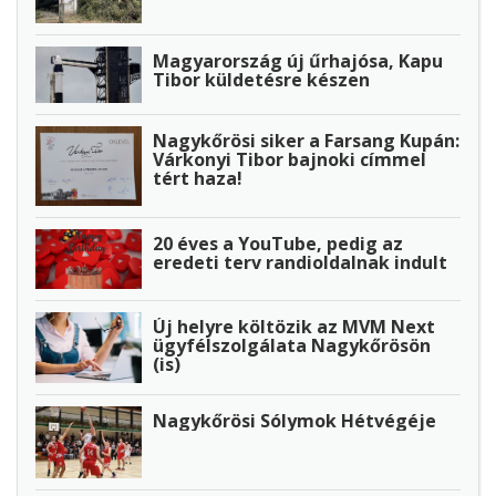
Magyarország új űrhajósa, Kapu
Tibor küldetésre készen
Nagykőrösi siker a Farsang Kupán:
Várkonyi Tibor bajnoki címmel
tért haza!
20 éves a YouTube, pedig az
eredeti terv randioldalnak indult
Új helyre költözik az MVM Next
ügyfélszolgálata Nagykőrösön
(is)
Nagykőrösi Sólymok Hétvégéje