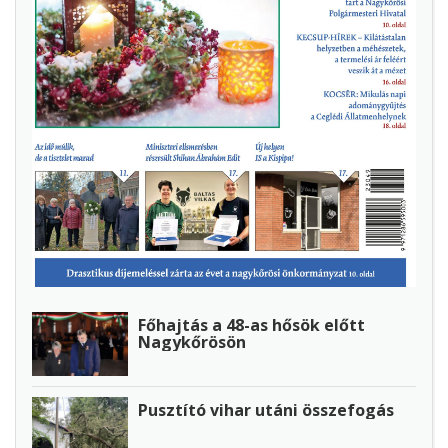
Főhajtás a 48-as hősök előtt
Nagykőrösön
Pusztító vihar utáni összefogás