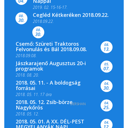
Nappal
04.
2019. 02. 15-16-17.
Cegléd Kétkeréken 2018.09.22.
08.
Színes és tartalmas programokkal várja a
30.
2018.09.22.
Csemői Községi Könyvtár és...
08.
30.
Csemő: Szüreti Traktoros
08.
Felvonulás és Bál 2018.09.08.
13.
2018.09.08.
Jászkarajenő Augusztus 20-i
05.
programok
07.
2018. 08. 20.
2018. 05. 11. - A boldogság
04.
forrásai
30.
2018. 05. 11. 17 óra
2018. 05. 12. Zsib-börze
04.
DERSHAN
2018. 05. 11. 19 óra
Nagykőrös
25.
2018. 05. 12.
2018. 05. 01. A XX. DÉL-PEST
04.
MEGYEI ANYÁK NAPI
12.