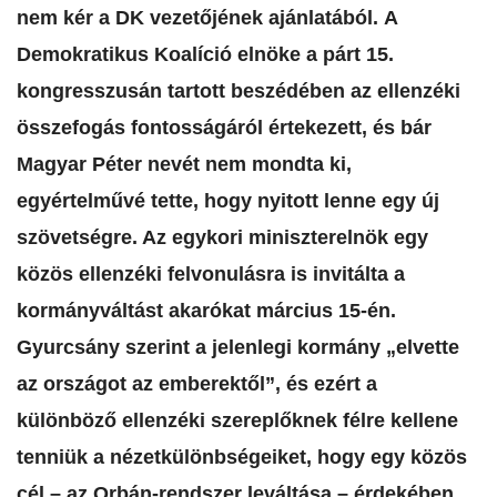
nem kér a DK vezetőjének ajánlatából. A
Demokratikus Koalíció elnöke a párt 15.
kongresszusán tartott beszédében az ellenzéki
összefogás fontosságáról értekezett, és bár
Magyar Péter nevét nem mondta ki,
egyértelművé tette, hogy nyitott lenne egy új
szövetségre. Az egykori miniszterelnök egy
közös ellenzéki felvonulásra is invitálta a
kormányváltást akarókat március 15-én.
Gyurcsány szerint a jelenlegi kormány „elvette
az országot az emberektől”, és ezért a
különböző ellenzéki szereplőknek félre kellene
tenniük a nézetkülönbségeiket, hogy egy közös
cél – az Orbán-rendszer leváltása – érdekében