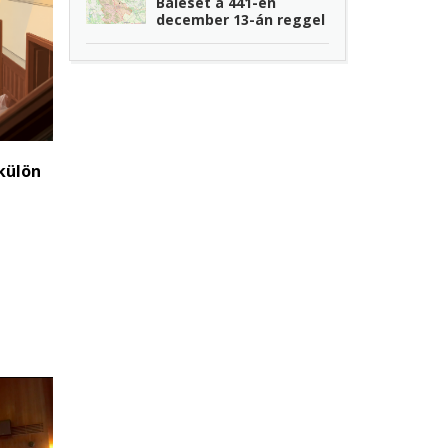
Baleset a 441-en
december 13-án reggel
külön