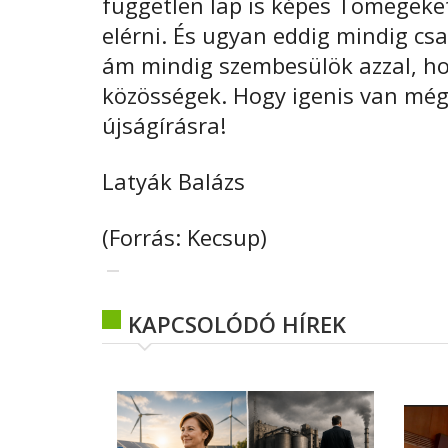
független lap is képes Tömegeke
elérni. És ugyan eddig mindig cs
ám mindig szembesülök azzal, ho
közösségek. Hogy igenis van még 
újságírásra!
Latyák Balázs
(Forrás: Kecsup)
KAPCSOLÓDÓ HÍREK