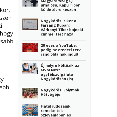
Magyarország új
űrhajósa, Kapu Tibor
kor,
küldetésre készen
iszen
Nagykőrösi siker a
i
Farsang Kupán:
Várkonyi Tibor bajnoki
 hogy
címmel tért haza!
osabb
20 éves a YouTube,
pedig az eredeti terv
randioldalnak indult
Új helyre költözik az
MVM Next
ügyfélszolgálata
gy
Nagykőrösön (is)
debb
Nagykőrösi Sólymok
Hétvégéje
y
Fiatal judósaink
remekeltek
Szlovéniában és