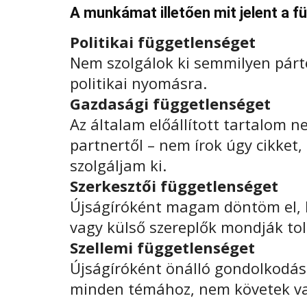
A munkámat illetően mit jelent a 
Politikai függetlenséget
Nem szolgálok ki semmilyen párt
politikai nyomásra.
Gazdasági függetlenséget
Az általam előállított tartalom 
partnertől – nem írok úgy cikket,
szolgáljam ki.
Szerkesztői függetlenséget
Újságíróként magam döntöm el, h
vagy külső szereplők mondják tol
Szellemi függetlenséget
Újságíróként önálló gondolkodáss
minden témához, nem követek vak