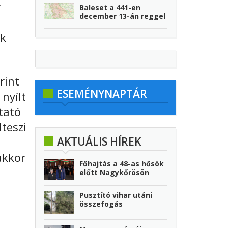
y
Baleset a 441-en
december 13-án reggel
ók
rint
ESEMÉNYNAPTÁR
 nyílt
tató
teszi
AKTUÁLIS HÍREK
akkor
Főhajtás a 48-as hősök
előtt Nagykőrösön
Pusztító vihar utáni
összefogás