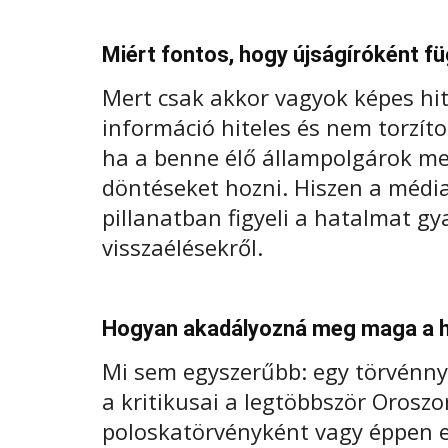
Miért fontos, hogy újságíróként f
Mert csak akkor vagyok képes hit
információ hiteles és nem torzít
ha a benne élő állampolgárok me
döntéseket hozni. Hiszen a média
pillanatban figyeli a hatalmat g
visszaélésekről.
Hogyan akadályozná meg maga a h
Mi sem egyszerűbb: egy törvénnye
a kritikusai a legtöbbször Orosz
poloskatörvényként vagy éppen el