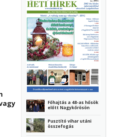
m
 vagy
Főhajtás a 48-as hősök
előtt Nagykőrösön
Pusztító vihar utáni
összefogás