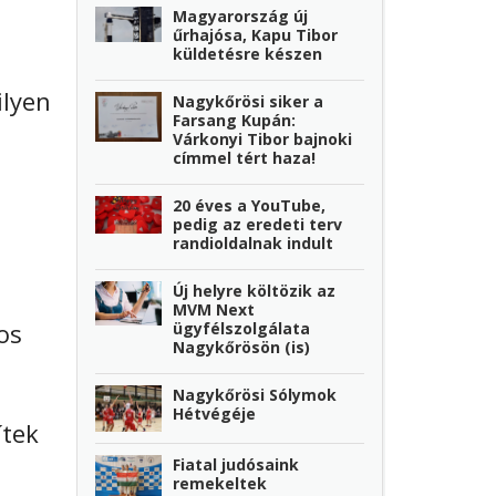
Magyarország új
űrhajósa, Kapu Tibor
küldetésre készen
ilyen
Nagykőrösi siker a
Farsang Kupán:
Várkonyi Tibor bajnoki
címmel tért haza!
20 éves a YouTube,
pedig az eredeti terv
randioldalnak indult
Új helyre költözik az
MVM Next
os
ügyfélszolgálata
Nagykőrösön (is)
Nagykőrösi Sólymok
Hétvégéje
ítek
Fiatal judósaink
remekeltek