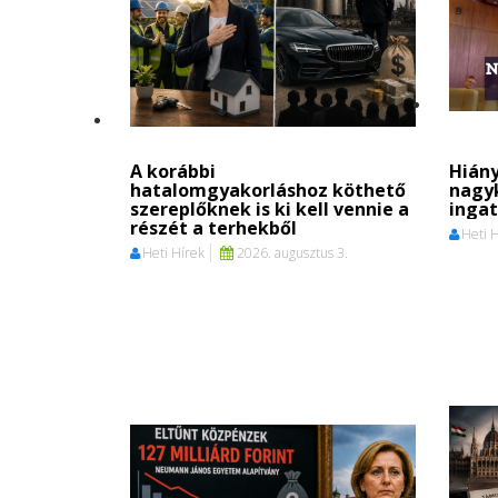
A korábbi
Hiány
hatalomgyakorláshoz köthető
nagy
szereplőknek is ki kell vennie a
ingat
részét a terhekből
Heti 
Heti Hírek
2026. augusztus 3.