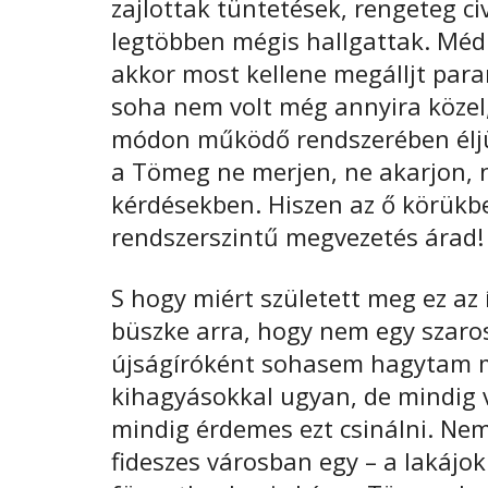
zajlottak tüntetések, rengeteg civ
legtöbben mégis hallgattak. Médi
akkor most kellene megálljt para
soha nem volt még annyira közel,
módon működő rendszerében éljü
a Tömeg ne merjen, ne akarjon, 
kérdésekben. Hiszen az ő körükb
rendszerszintű megvezetés árad!
S hogy miért született meg ez a
büszke arra, hogy nem egy szaros
újságíróként sohasem hagytam m
kihagyásokkal ugyan, de mindig 
mindig érdemes ezt csinálni. Ne
fideszes városban egy – a lakájok