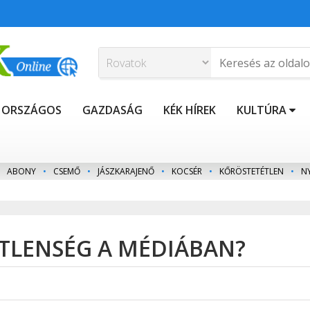
ORSZÁGOS
GAZDASÁG
KÉK HÍREK
KULTÚRA
ABONY
•
CSEMŐ
•
JÁSZKARAJENŐ
•
KOCSÉR
•
KŐRÖSTETÉTLEN
•
N
ETLENSÉG A MÉDIÁBAN?