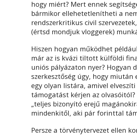
hogy miért? Mert ennek segítség
bármikor ellehetetlenítheti a 
rendszerkritikus civil szervezete
(értsd mondjuk vloggerek) munká
Hiszen hogyan működhet például e
már az is kvázi tiltott külföldi f
uniós pályázaton nyer? Hogyan do
szerkesztőség úgy, hogy miután 
egy olyan listára, amivel elveszí
támogatást kérjen az olvasóitól?
„teljes bizonyító erejű magánokira
mindenkitől, aki pár forinttal t
Persze a törvénytervezet ellen k