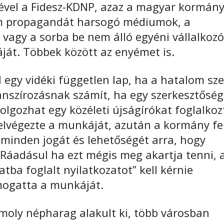
ével a Fidesz-KDNP, azaz a magyar kormán
nem propagandát harsogó médiumok, a
k, vagy a sorba be nem álló egyéni vállalkoz
ját. Többek között az enyémet is.
gy vidéki független lap, ha a hatalom sze
inanszírozásnak számít, ha egy szerkesztőség
lgozhat egy közéleti újságírókat foglalkoz
elvégezte a munkáját, azután a kormány fel
ti minden jogát és lehetőségét arra, hogy
 Ráadásul ha ezt mégis meg akartja tenni, 
tba foglalt nyilatkozatot” kell kérnie
ámogatta a munkáját.
omoly népharag alakult ki, több városban