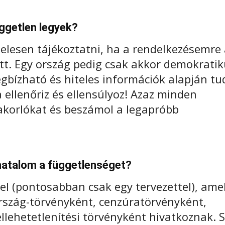
üggetlen legyek?
elesen tájékoztatni, ha a rendelkezésemre 
ott. Egy ország pedig csak akkor demokratik
gbízható és hiteles információk alapján t
 ellenőriz és ellensúlyoz! Azaz minden
yakorlókat és beszámol a legapróbb
atalom a függetlenséget?
l (pontosabban csak egy tervezettel), ame
ország-törvényként, cenzúratörvényként,
lehetetlenítési törvényként hivatkoznak. S