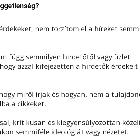
függetlenség?
érdekeket, nem torzítom el a híreket semm
nem függ semmilyen hirdetőtől vagy üzleti
 hogy azzal kifejezetten a hirdetők érdekeit
ogy miről írjak és hogyan, nem a tulajdon
lba a cikkeket.
al, kritikusan és kiegyensúlyozottan közel
on semmiféle ideológiát vagy nézetet.