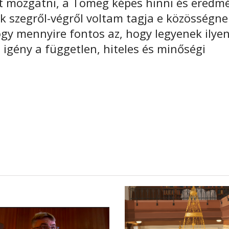
t mozgatni, a Tömeg képes hinni és eredm
ak szegről-végről voltam tagja e közösségne
gy mennyire fontos az, hogy legyenek ilye
igény a független, hiteles és minőségi