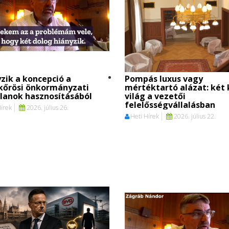
zik a koncepció a
Pompás luxus vagy
kőrösi önkormányzati
mértéktartó alázat: két 
lanok hasznosításából
világ a vezetői
felelősségvállalásban
Hírek
2026. július 26.
Heti Hírek
2026. július 22.