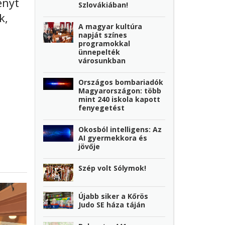
ényt
Szlovákiában!
k,
A magyar kultúra
n
napját színes
programokkal
ünnepelték
városunkban
Országos bombariadók
Magyarországon: több
mint 240 iskola kapott
fenyegetést
Okosból intelligens: Az
AI gyermekkora és
jövője
Szép volt Sólymok!
Újabb siker a Kőrös
Judo SE háza táján