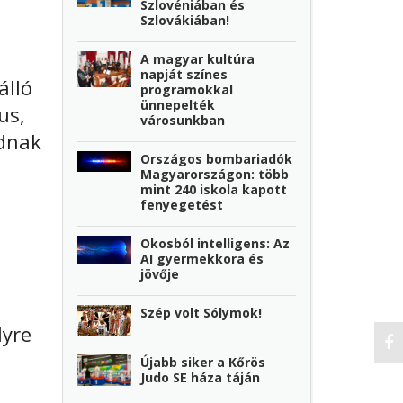
Szlovéniában és
Szlovákiában!
A magyar kultúra
napját színes
álló
programokkal
ünnepelték
us,
városunkban
udnak
Országos bombariadók
Magyarországon: több
mint 240 iskola kapott
fenyegetést
Okosból intelligens: Az
AI gyermekkora és
jövője
Szép volt Sólymok!
lyre
Újabb siker a Kőrös
Judo SE háza táján