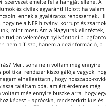
il szervezet emelte fel a hangját ellene. A
umok és civilek egyaránt! Holott ha valami
ncsolni ennek a gyalázatos rendszernek. H
 hogy ne a NER hitvány, korrupt és zsarnok
nk, mint most. Ám a Nagyurak elintézték,
ne tudjon véleményt nyilvánítani a legfont
en nem a Tisza, hanem a dezinformáció, a
z írás? Mert soha nem voltam még ennyire
 politikai rendszer kiszolgálója vagyok, ho
agam elhallgattatni, hogy hosszabb-rövi
vissza találtam oda, amiért érdemes még
m voltam még ennyire büszke arra, hogy eg
hoz képest – aprócska, rendszerkritikus és