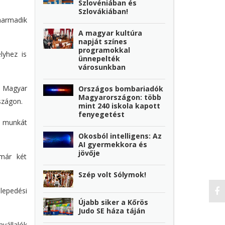
Szlovéniában és
Szlovákiában!
harmadik
A magyar kultúra
napját színes
programokkal
lyhez is
ünnepelték
városunkban
a Magyar
Országos bombariadók
Magyarországon: több
szágon.
mint 240 iskola kapott
fenyegetést
l munkát
Okosból intelligens: Az
AI gyermekkora és
jövője
 már két
Szép volt Sólymok!
lepedési
Újabb siker a Kőrös
Judo SE háza táján
vállalók