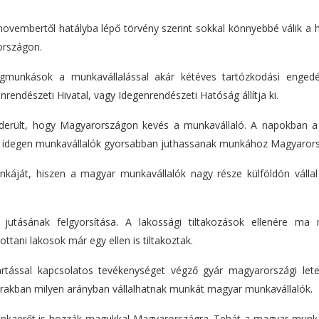
novembertől hatályba lépő törvény szerint sokkal könnyebbé válik a 
országon.
égmunkások a munkavállalással akár kétéves tartózkodási engedé
endészeti Hivatal, vagy Idegenrendészeti Hatóság állítja ki.
kiderült, hogy Magyarországon kevés a munkavállaló. A napokban 
z idegen munkavállalók gyorsabban juthassanak munkához Magyaror
káját, hiszen a magyar munkavállalók nagy része külföldön válla
jutásának felgyorsítása. A lakossági tiltakozások ellenére ma
ttani lakosok már egy ellen is tiltakoztak.
tással kapcsolatos tevékenységet végző gyár magyarországi lete
árakban milyen arányban vállalhatnak munkát magyar munkavállalók.
 munkaerőt is hozzák magukkal Magyarországra. Tehát a magyar munka