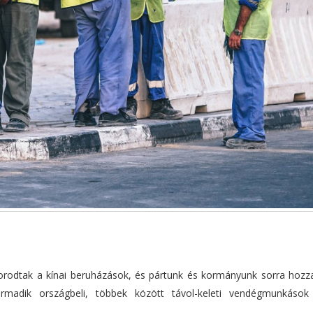
porodtak a kínai beruházások, és pártunk és kormányunk sorra hozz
rmadik országbeli, többek között távol-keleti vendégmunkások