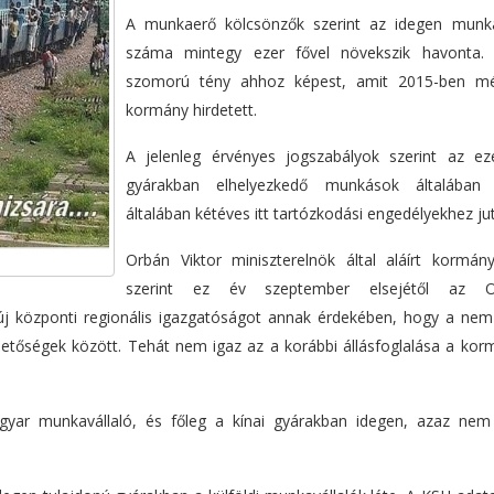
A munkaerő kölcsönzők szerint az idegen munka
száma mintegy ezer fővel növekszik havonta.
szomorú tény ahhoz képest, amit 2015-ben m
kormány hirdetett.
A jelenleg érvényes jogszabályok szerint az e
gyárakban elhelyezkedő munkások általában 
általában kétéves itt tartózkodási engedélyekhez ju
Orbán Viktor miniszterelnök által aláírt kormány
szerint ez év szeptember elsejétől az O
 új központi regionális igazgatóságot annak érdekében, hogy a ne
etőségek között. Tehát nem igaz az a korábbi állásfoglalása a kor
yar munkavállaló, és főleg a kínai gyárakban idegen, azaz ne