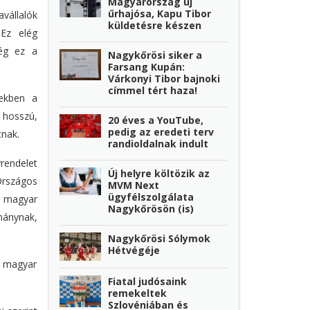
Magyarország új
űrhajósa, Kapu Tibor
vállalók
küldetésre készen
 Ez elég
ég ez a
Nagykőrösi siker a
Farsang Kupán:
Várkonyi Tibor bajnoki
címmel tért haza!
zekben a
hosszú,
20 éves a YouTube,
pedig az eredeti terv
tnak.
randioldalnak indult
rendelet
Új helyre költözik az
rszágos
MVM Next
ügyfélszolgálata
m magyar
Nagykőrösön (is)
mánynak,
Nagykőrösi Sólymok
Hétvégéje
m magyar
Fiatal judósaink
remekeltek
Szlovéniában és