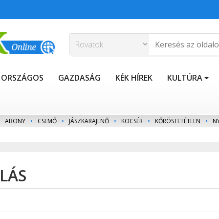
ORSZÁGOS
GAZDASÁG
KÉK HÍREK
KULTÚRA
ABONY
•
CSEMŐ
•
JÁSZKARAJENŐ
•
KOCSÉR
•
KŐRÖSTETÉTLEN
•
N
ULÁS