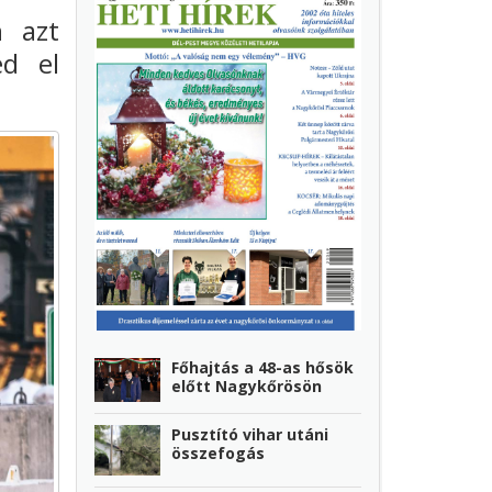
n azt
ed el
Főhajtás a 48-as hősök
előtt Nagykőrösön
Pusztító vihar utáni
összefogás