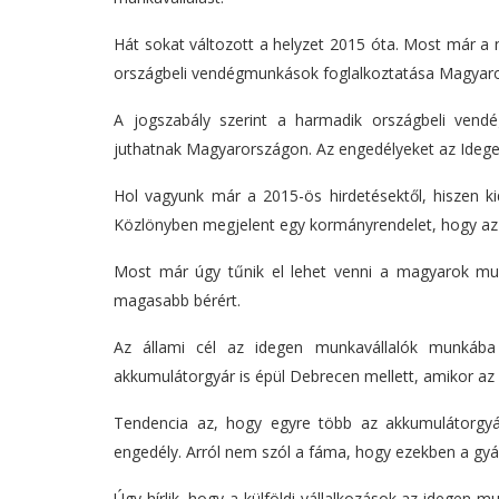
Hát sokat változott a helyzet 2015 óta. Most már a 
országbeli vendégmunkások foglalkoztatása Magyar
A jogszabály szerint a harmadik országbeli vend
juthatnak Magyarországon. Az engedélyeket az Idegenr
Hol vagyunk már a 2015-ös hirdetésektől, hiszen 
Közlönyben megjelent egy kormányrendelet, hogy a
Most már úgy tűnik el lehet venni a magyarok mun
magasabb bérért.
Az állami cél az idegen munkavállalók munkába 
akkumulátorgyár is épül Debrecen mellett, amikor az o
Tendencia az, hogy egyre több az akkumulátorgyár
engedély. Arról nem szól a fáma, hogy ezekben a gy
Úgy hírlik, hogy a külföldi vállalkozások az idegen