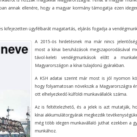
ban annak ellenére, hogy a magyar kormány támogatja ezen idege
és kifejezetten ügyfélbarát magatartás, eljárás fogadja a vendégmun
A 2015-ös hirdetésnek ma már nincs jelentősé
most a kínai beruházások megszaporodásával me
távol-keleti vendégmunkások előtt a munkale
Magyarországon a kínai tulajdonú gyárakban.
A KSH adatai szerint már most is jól nyomon kö
hogy folyamatosan növekszik a Magyarországra ér
ott elhelyezkedő külföldi munkavállalók száma.
Az is feltételezhető, és a jelek is azt mutatják, 
kínai akkumulátorgyárak megkezdik tevékenységüke
még több idegen munkavállaló juthat ezekben a g
munkához.