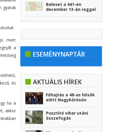
Baleset a 441-en
n gyárak
december 13-án reggel
kásokat.
ge, mert
gnyílt a
ESEMÉNYNAPTÁR
hetőség
vethető,
AKTUÁLIS HÍREK
kező, és
Főhajtás a 48-as hősök
előtt Nagykőrösön
hogy ha a
t, akkor
Pusztító vihar utáni
összefogás
yárakban