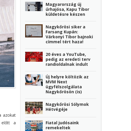
Magyarország új
űrhajósa, Kapu Tibor
küldetésre készen
Nagykőrösi siker a
Farsang Kupán:
Várkonyi Tibor bajnoki
címmel tért haza!
20 éves a YouTube,
pedig az eredeti terv
randioldalnak indult
Új helyre költözik az
MVM Next
ügyfélszolgálata
Nagykőrösön (is)
Nagykőrösi Sólymok
Hétvégéje
a azokat
Fiatal judósaink
 előtt a
remekeltek