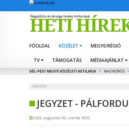
FŐOLDAL
KÖZÉLET
MEGYE/RÉGIÓ
TV
TÁMOGATÁS
MÉDIAAJÁNLAT
DÉL-PEST MEGYE KÖZÉLETI HETILAPJA
//
NAGYKŐRÖS
•
HÍRDETÉS
JEGYZET - PÁLFORD
2023. augusztus 30., szerda 18:35