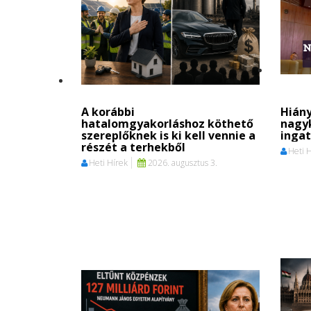
A korábbi
Hiány
hatalomgyakorláshoz köthető
nagy
szereplőknek is ki kell vennie a
ingat
részét a terhekből
Heti 
Heti Hírek
2026. augusztus 3.