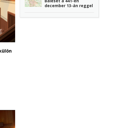
Baleset a 441-en
december 13-án reggel
külön