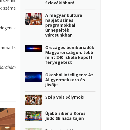
i szerint
Szlovákiában!
ók száma
A magyar kultúra
napját színes
programokkal
idegenek
ünnepelték
városunkban
harmadik
Országos bombariadók
Magyarországon: több
mint 240 iskola kapott
fenyegetést
ábrahám
Okosból intelligens: Az
AI gyermekkora és
jövője
Szép volt Sólymok!
Újabb siker a Kőrös
Judo SE háza táján