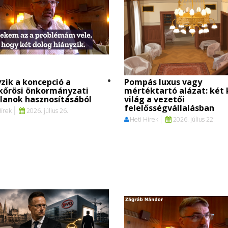
zik a koncepció a
Pompás luxus vagy
kőrösi önkormányzati
mértéktartó alázat: két 
lanok hasznosításából
világ a vezetői
felelősségvállalásban
Hírek
2026. július 26.
Heti Hírek
2026. július 22.