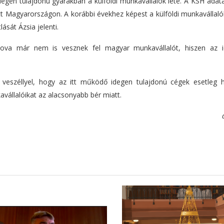
egen tulajdonú gyárakban a külföldi munkavállalók léte. A KSH adata
tt Magyarországon. A korábbi évekhez képest a külföldi munkavállal
ását Ázsia jelenti.
ova már nem is vesznek fel magyar munkavállalót, hiszen az 
veszéllyel, hogy az itt működő idegen tulajdonú cégek esetleg 
avállalóikat az alacsonyabb bér miatt.