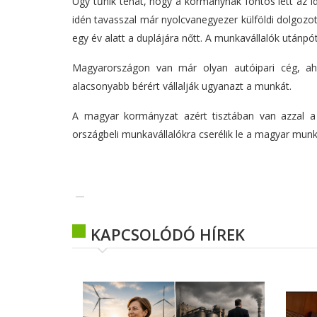
Úgy tűnik tehát, hogy a kormánynak fontos lett az id
idén tavasszal már nyolcvanegyezer külföldi dolgozo
egy év alatt a duplájára nőtt. A munkavállalók utánpótl
Magyarországon van már olyan autóipari cég, ah
alacsonyabb bérért vállalják ugyanazt a munkát.
A magyar kormányzat azért tisztában van azzal a 
országbeli munkavállalókra cserélik le a magyar munk
KAPCSOLÓDÓ HÍREK