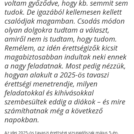
voltam győződve, hogy kb. semmit sem
tudok. De igazából kellemesen kellett
csalódjak magamban. Csodás módon
olyan dolgokra tudtam a választ,
amiről nem is tudtam, hogy tudom.
Remélem, az idén érettségizők kicsit
magabiztosabban indultak neki ennek
a nagy feladatnak. Most pedig nézzük,
hogyan alakult a 2025-ös tavaszi
érettségi menetrendje, milyen
feladatokkal és kihívásokkal
szembesültek eddig a diákok – és mire
számíthatnak még a következő
napokban.
Az idei 2025-ös tavaszi érettségi vizsgaidőszak május 5-én,