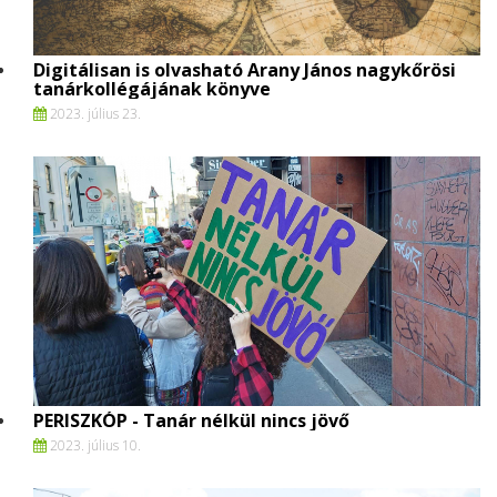
Digitálisan is olvasható Arany János nagykőrösi
tanárkollégájának könyve
2023. július 23.
PERISZKÓP - Tanár nélkül nincs jövő
2023. július 10.