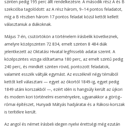
szinten pedig 195 perc állt rendelkezésre. A második rész A és B
szekcióba tagolódott: az A rész három, 9–14 pontos feladatot,
míg a B részben három 17 pontos feladat közül kettőt kellett
választaniuk a diákoknak.
Május 7-én, csütörtökön a történelem írásbelik következnek,
amelyre középszinten 72 834, emelt szinten 8 484 diák
jelentkezett az Oktatási Hivatal legfrissebb adatai szerint. A
középszintes vizsga időtartama 180 perc, az emelt szintű pedig
240 perc, és mindkét szinten rövid, pontozott feladatok,
valamint esszék váltják egymást. Az esszéknél négy témából
kettőt kell választani — egyet az ókortól 1849-ig, egyet pedig
1849 utáni korszakból —, ezért idén is hangsúly került az újkori
és modern kori történelmi eseményekre, ugyanakkor a görög–
római építészet, Hunyadi Mátyás hadjáratai és a Rákosi-korszak
is terítékre került.
Az angol és német írásbeli idegen nyelvi érettségi még ezután