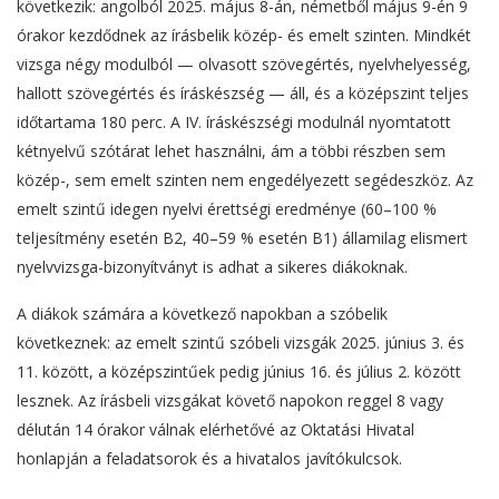
következik: angolból 2025. május 8-án, németből május 9-én 9
órakor kezdődnek az írásbelik közép- és emelt szinten. Mindkét
vizsga négy modulból — olvasott szövegértés, nyelvhelyesség,
hallott szövegértés és íráskészség — áll, és a középszint teljes
időtartama 180 perc. A IV. íráskészségi modulnál nyomtatott
kétnyelvű szótárat lehet használni, ám a többi részben sem
közép-, sem emelt szinten nem engedélyezett segédeszköz. Az
emelt szintű idegen nyelvi érettségi eredménye (60–100 %
teljesítmény esetén B2, 40–59 % esetén B1) államilag elismert
nyelvvizsga-bizonyítványt is adhat a sikeres diákoknak.
A diákok számára a következő napokban a szóbelik
következnek: az emelt szintű szóbeli vizsgák 2025. június 3. és
11. között, a középszintűek pedig június 16. és július 2. között
lesznek. Az írásbeli vizsgákat követő napokon reggel 8 vagy
délután 14 órakor válnak elérhetővé az Oktatási Hivatal
honlapján a feladatsorok és a hivatalos javítókulcsok.