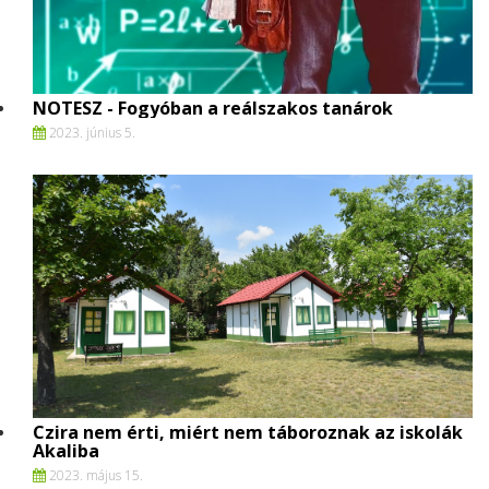
NOTESZ - Fogyóban a reálszakos tanárok
2023. június 5.
Czira nem érti, miért nem táboroznak az iskolák
Akaliba
2023. május 15.