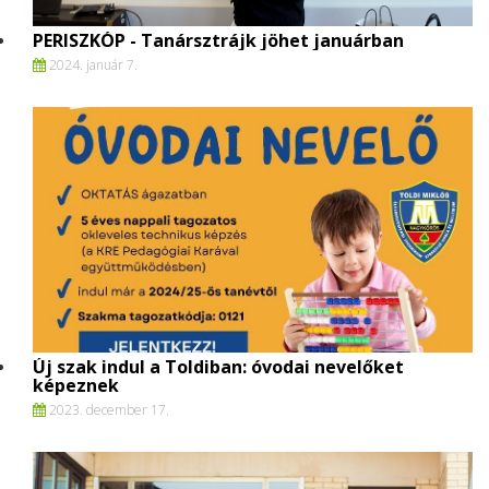
PERISZKÓP - Tanársztrájk jöhet januárban
2024. január 7.
Új szak indul a Toldiban: óvodai nevelőket
képeznek
2023. december 17.