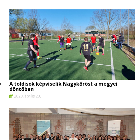
A toldisok képviselik Nagykőröst a megyei
döntőben
2023. április 20.