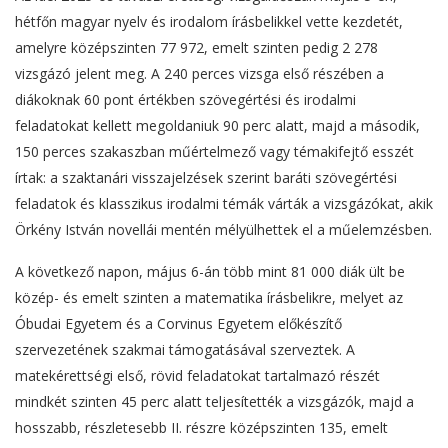
hétfőn magyar nyelv és irodalom írásbelikkel vette kezdetét,
amelyre középszinten 77 972, emelt szinten pedig 2 278
vizsgázó jelent meg. A 240 perces vizsga első részében a
diákoknak 60 pont értékben szövegértési és irodalmi
feladatokat kellett megoldaniuk 90 perc alatt, majd a második,
150 perces szakaszban műértelmező vagy témakifejtő esszét
írtak: a szaktanári visszajelzések szerint baráti szövegértési
feladatok és klasszikus irodalmi témák várták a vizsgázókat, akik
Örkény István novellái mentén mélyülhettek el a műelemzésben.
A következő napon, május 6-án több mint 81 000 diák ült be
közép- és emelt szinten a matematika írásbelikre, melyet az
Óbudai Egyetem és a Corvinus Egyetem előkészítő
szervezetének szakmai támogatásával szerveztek. A
matekérettségi első, rövid feladatokat tartalmazó részét
mindkét szinten 45 perc alatt teljesítették a vizsgázók, majd a
hosszabb, részletesebb II. részre középszinten 135, emelt