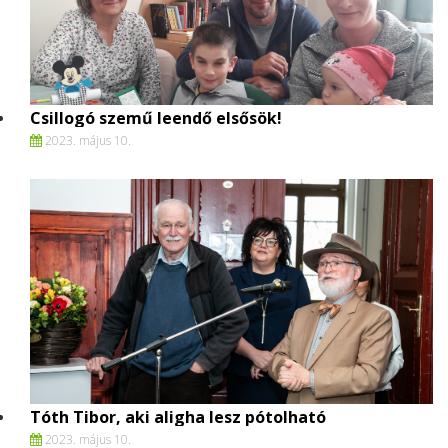
Csillogó szemű leendő elsősök!
2023. május 10.
Tóth Tibor, aki aligha lesz pótolható
2023. május 10.