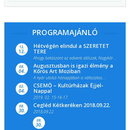
PROGRAMAJÁNLÓ
Hétvégén elindul a SZERETET
12.
TERE
12.
Ahogy beköszönt az adventi időszak, Nagykőrös
Augusztusban is igazi élmény a
ismét megtelik ünnepi fénnyel és közös...
08.
Kőrös Art Moziban
04.
A nyár utolsó hónapjában is változatos
CSEMŐ – Kultúrházak Éjjel-
filmkínálattal, családi...
02.
Nappal
04.
2019. 02. 15-16-17.
Cegléd Kétkeréken 2018.09.22.
08.
Színes és tartalmas programokkal várja a
30.
2018.09.22.
Csemői Községi Könyvtár és...
08.
30.