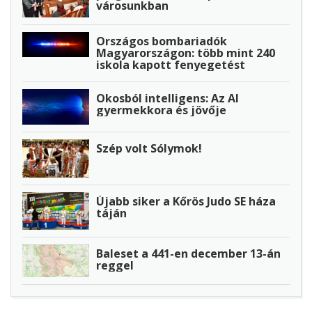
városunkban
Országos bombariadók
Magyarországon: több mint 240
iskola kapott fenyegetést
Okosból intelligens: Az AI
gyermekkora és jövője
Szép volt Sólymok!
Újabb siker a Kőrös Judo SE háza
táján
Baleset a 441-en december 13-án
reggel