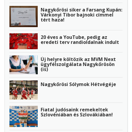
Nagykőrösi siker a Farsang Kupán:
Várkonyi Tibor bajnoki címmel
tért haza!
20 éves a YouTube, pedig az
eredeti terv randioldalnak indult
Új helyre költözik az MVM Next
ügyfélszolgálata Nagykőrösön
(is)
Nagykőrösi Sólymok Hétvégéje
Fiatal judósaink remekeltek
Szlovéniában és Szlovákiában!