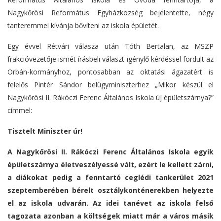
Nagykőrösi Református Egyházközség bejelentette, négy
tanteremmel kívánja bővíteni az iskola épületét.
Egy évvel Rétvári válasza után Tóth Bertalan, az MSZP
frakcióvezetője ismét írásbeli választ igénylő kérdéssel fordult az
Orbán-kormányhoz, pontosabban az oktatási ágazatért is
felelős Pintér Sándor belügyminiszterhez „Mikor készül el
Nagykőrösi II. Rákóczi Ferenc Általános Iskola új épületszárnya?”
címmel:
Tisztelt Miniszter úr!
A Nagykőrösi II. Rákóczi Ferenc Általános Iskola egyik
épületszárnya életveszélyessé vált, ezért le kellett zárni,
a diákokat pedig a fenntartó ceglédi tankerület 2021
szeptemberében bérelt osztálykonténerekben helyezte
el az iskola udvarán. Az idei tanévet az iskola felső
tagozata azonban a költségek miatt már a város másik