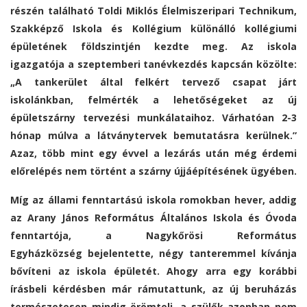
részén található Toldi Miklós Élelmiszeripari Technikum,
Szakképző Iskola és Kollégium különálló kollégiumi
épületének földszintjén kezdte meg. Az iskola
igazgatója a szeptemberi tanévkezdés kapcsán közölte:
„A tankerület által felkért tervező csapat járt
iskolánkban, felmérték a lehetőségeket az új
épületszárny tervezési munkálataihoz. Várhatóan 2-3
hónap múlva a látványtervek bemutatásra kerülnek.”
Azaz, több mint egy évvel a lezárás után még érdemi
előrelépés nem történt a szárny újjáépítésének ügyében.
Míg az állami fenntartású iskola romokban hever, addig
az Arany János Református Általános Iskola és Óvoda
fenntartója, a Nagykőrösi Református
Egyházközség bejelentette, négy tanteremmel kívánja
bővíteni az iskola épületét. Ahogy arra egy korábbi
írásbeli kérdésben már rámutattunk, az új beruházás
természetesen mindig örömteli, a szülők azonban nem