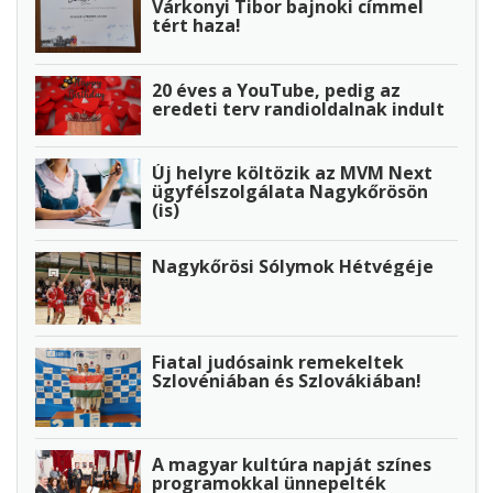
Várkonyi Tibor bajnoki címmel
tért haza!
20 éves a YouTube, pedig az
eredeti terv randioldalnak indult
Új helyre költözik az MVM Next
ügyfélszolgálata Nagykőrösön
(is)
Nagykőrösi Sólymok Hétvégéje
Fiatal judósaink remekeltek
Szlovéniában és Szlovákiában!
A magyar kultúra napját színes
programokkal ünnepelték