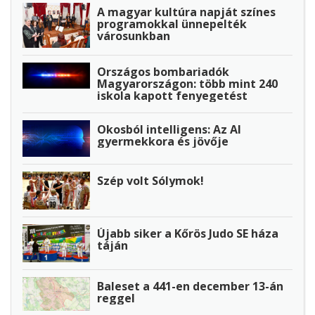
A magyar kultúra napját színes
programokkal ünnepelték
városunkban
Országos bombariadók
Magyarországon: több mint 240
iskola kapott fenyegetést
Okosból intelligens: Az AI
gyermekkora és jövője
Szép volt Sólymok!
Újabb siker a Kőrös Judo SE háza
táján
Baleset a 441-en december 13-án
reggel