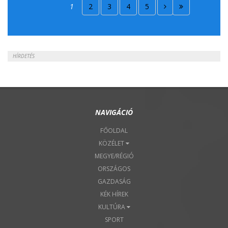
2018. Április 15.
1
2
3
4
5
2018. Április 22.
HÍRDETÉS
NAVIGÁCIÓ
FŐOLDAL
KÖZÉLET
MEGYE/RÉGIÓ
ORSZÁGOS
GAZDASÁG
KÉK HÍREK
KULTÚRA
SPORT