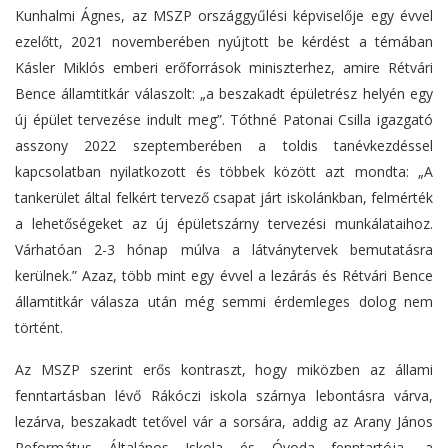
Kunhalmi Ágnes, az MSZP országgyűlési képviselője egy évvel
ezelőtt, 2021 novemberében nyújtott be kérdést a témában
Kásler Miklós emberi erőforrások miniszterhez, amire Rétvári
Bence államtitkár válaszolt: „a beszakadt épületrész helyén egy
új épület tervezése indult meg”. Tóthné Patonai Csilla igazgató
asszony 2022 szeptemberében a toldis tanévkezdéssel
kapcsolatban nyilatkozott és többek között azt mondta: „A
tankerület által felkért tervező csapat járt iskolánkban, felmérték
a lehetőségeket az új épületszárny tervezési munkálataihoz.
Várhatóan 2-3 hónap múlva a látványtervek bemutatásra
kerülnek.” Azaz, több mint egy évvel a lezárás és Rétvári Bence
államtitkár válasza után még semmi érdemleges dolog nem
történt.
Az MSZP szerint erős kontraszt, hogy miközben az állami
fenntartásban lévő Rákóczi iskola szárnya lebontásra várva,
lezárva, beszakadt tetővel vár a sorsára, addig az Arany János
Református Általános Iskola és Óvoda fenntartója, a