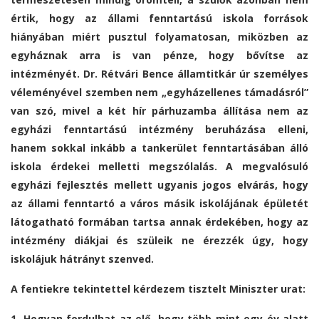
értik, hogy az állami fenntartású iskola források
hiányában miért pusztul folyamatosan, miközben az
egyháznak arra is van pénze, hogy bővítse az
intézményét. Dr. Rétvári Bence államtitkár úr személyes
véleményével szemben nem „egyházellenes támadásról”
van szó, mivel a két hír párhuzamba állítása nem az
egyházi fenntartású intézmény beruházása elleni,
hanem sokkal inkább a tankerület fenntartásában álló
iskola érdekei melletti megszólalás. A megvalósuló
egyházi fejlesztés mellett ugyanis jogos elvárás, hogy
az állami fenntartó a város másik iskolájának épületét
látogatható formában tartsa annak érdekében, hogy az
intézmény diákjai és szüleik ne érezzék úgy, hogy
iskolájuk hátrányt szenved.
A fentiekre tekintettel kérdezem tisztelt Miniszter urat:
1. Hogyan fordulhat az elő, hogy több mint egy év alatt