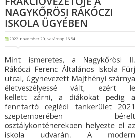
FRAKCIÓVEZETŐJE A
NAGYKŐRÖSI RÁKÓCZI
ISKOLA ÜGYÉBEN
2022. november 20., vasárnap 16:54
Mint ismeretes, a Nagykőrösi II.
Rákóczi Ferenc Általános Iskola
Fürj
utcai, úgynevezett Majthényi szárnya
életveszélyessé vált, ezért le
kellett
zárni, a diákokat pedig a
fenntartó ceglédi tankerület 2021
szeptemberében
bérelt
osztálykonténerekben helyezte el az
iskola udvarán.
A modern