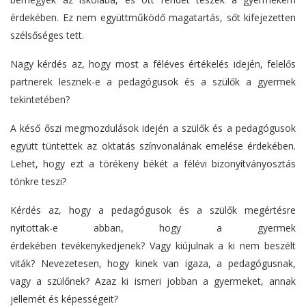
érdekében. Ez nem együttműködő magatartás, sőt kifejezetten
szélsőséges tett.
Nagy kérdés az, hogy most a féléves értékelés idején, felelős
partnerek lesznek-e a pedagógusok és a szülők a gyermek
tekintetében?
A késő őszi megmozdulások
idején a szülők és a pedagógusok
együtt tüntettek az oktatás
színvonalának emelése érdekében
.
Lehet, hogy ezt a törékeny békét a félévi bizonyítványosztás
tönkre teszi?
Kérdés az, hogy a pedagógusok és
a szülők megértésre
nyitottak-e abban, hogy a gyermek
érdekében
tevékenykedjenek?
Vagy kiújulnak a ki nem beszélt
viták? Nevezetesen, hogy kinek van igaza, a pedagógusnak,
vagy a szülőnek? Azaz ki ismeri jobban a gyermeket, annak
jellemét és képességeit?