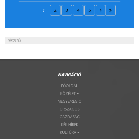
2018. Április 15.
1
2
3
4
5
2018. Április 22.
HÍRDETÉS
NAVIGÁCIÓ
FŐOLDAL
KÖZÉLET
MEGYE/RÉGIÓ
ORSZÁGOS
GAZDASÁG
KÉK HÍREK
KULTÚRA