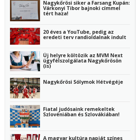
Nagykőrösi siker a Farsang Kupán:
Várkonyi Tibor bajnoki címmel
tért haza!
20 éves a YouTube, pedig az
eredeti terv randioldalnak indult
Új helyre költözik az MVM Next
ügyfélszolgálata Nagykőrösön
(is)
Nagykőrösi Sólymok Hétvégéje
Fiatal judósaink remekeltek
Szlovéniában és Szlovákiában!
A magyar kultúra napját színes