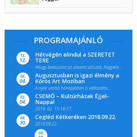
PROGRAMAJÁNLÓ
Hétvégén elindul a SZERETET
12.
TERE
12.
Ahogy beköszönt az adventi időszak, Nagykőrös
Augusztusban is igazi élmény a
ismét megtelik ünnepi fénnyel és közös...
08.
Kőrös Art Moziban
04.
A nyár utolsó hónapjában is változatos
CSEMŐ – Kultúrházak Éjjel-
filmkínálattal, családi...
02.
Nappal
04.
2019. 02. 15-16-17.
Cegléd Kétkeréken 2018.09.22.
08.
Színes és tartalmas programokkal várja a
30.
2018.09.22.
Csemői Községi Könyvtár és...
08.