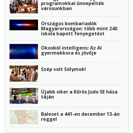
programokkal ünnepelték
városunkban
Országos bombariadók
Magyarországon: több mint 240
iskola kapott fenyegetést
Okosból intelligens: Az AI
gyermekkora és jövője
Szép volt Sólymok!
Újabb siker a Kőrös Judo SE háza
táján
Baleset a 441-en december 13-án
reggel