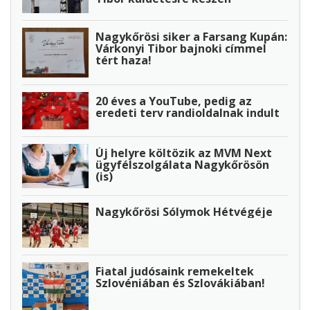
Nagykőrösi siker a Farsang Kupán:
Várkonyi Tibor bajnoki címmel
tért haza!
20 éves a YouTube, pedig az
eredeti terv randioldalnak indult
Új helyre költözik az MVM Next
ügyfélszolgálata Nagykőrösön
(is)
Nagykőrösi Sólymok Hétvégéje
Fiatal judósaink remekeltek
Szlovéniában és Szlovákiában!