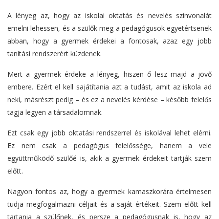
A lényeg
az, hogy az iskolai oktatás és nevelés színvonalát
emelni lehessen
, és a szülők meg a pedagógusok egyetértsenek
abban, hogy
a gyermek érdekei a fontosak, azaz egy jobb
tanítási rendszerért
küzdenek.
Mert a gyermek érdeke a lényeg, hiszen ő lesz majd a jövő
embere. Ezért el kell sajátítania azt a tudást, amit az iskola ad
neki, másrészt pedig – és ez a nevelés kérdése – később felelős
tagja legyen a társadalomnak.
Ezt csak egy jobb oktatási rendszerrel és iskolával lehet elérni.
Ez nem csak a pedagógus felelőssége, hanem a vele
együttműködő szülőé is, akik a gyermek érdekeit tartják szem
előtt.
Nagyon fontos az, hogy a gyermek kamaszkorára értelmesen
tudja megfogalmazni céljait és a saját értékeit. Szem előtt kell
tartania a szülőnek, és persze a pedagógusnak is, hogy az