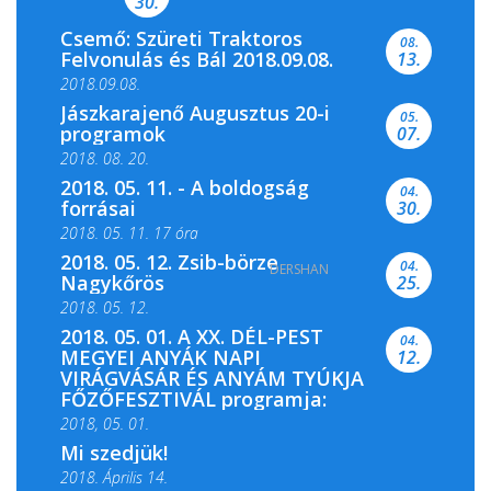
30.
Csemő: Szüreti Traktoros
08.
Felvonulás és Bál 2018.09.08.
13.
2018.09.08.
Jászkarajenő Augusztus 20-i
05.
programok
07.
2018. 08. 20.
2018. 05. 11. - A boldogság
04.
forrásai
30.
2018. 05. 11. 17 óra
2018. 05. 12. Zsib-börze
04.
DERSHAN
2018. 05. 11. 19 óra
Nagykőrös
25.
2018. 05. 12.
2018. 05. 01. A XX. DÉL-PEST
04.
MEGYEI ANYÁK NAPI
12.
VIRÁGVÁSÁR ÉS ANYÁM TYÚKJA
FŐZŐFESZTIVÁL programja:
2018, 05. 01.
Mi szedjük!
2018. Április 14.