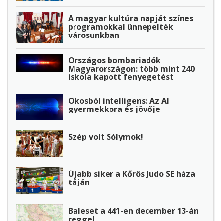
A magyar kultúra napját színes
programokkal ünnepelték
városunkban
Országos bombariadók
Magyarországon: több mint 240
iskola kapott fenyegetést
Okosból intelligens: Az AI
gyermekkora és jövője
Szép volt Sólymok!
Újabb siker a Kőrös Judo SE háza
táján
Baleset a 441-en december 13-án
reggel