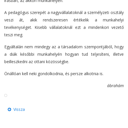
írásban, az akkori munkahelyen.
A pedagógus szerepét a nagyvállalatoknál a személyzeti osztály
veszi át, akik rendszeresen értékelik a munkahelyi
tevékenységet. Kisebb vállalatoknál ezt a mindenkori vezető
teszi meg.
Egyáltalán nem mindegy az a társadalom szempontjából, hogy
a diák későbbi munkahelyén hogyan tud teljesíteni, illetve
beilleszkedni az ottani közösségbe.
Önállóan kell neki gondolkodnia, és persze alkotnia is.
ábrahám
Vissza