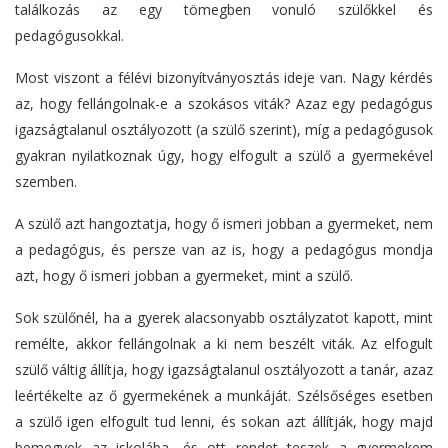
találkozás az egy tömegben vonuló szülőkkel és
pedagógusokkal.
Most viszont a félévi bizonyítványosztás ideje van. Nagy kérdés
az, hogy fellángolnak-e a szokásos viták? Azaz egy pedagógus
igazságtalanul osztályozott (a szülő szerint), míg a pedagógusok
gyakran nyilatkoznak úgy, hogy elfogult a szülő a gyermekével
szemben.
A szülő azt hangoztatja, hogy ő ismeri jobban a gyermeket, nem
a pedagógus, és persze van az is, hogy a pedagógus mondja
azt, hogy ő ismeri jobban a gyermeket, mint a szülő.
Sok szülőnél, ha a gyerek alacsonyabb osztályzatot kapott, mint
remélte, akkor fellángolnak a ki nem beszélt viták. Az elfogult
szülő váltig állítja, hogy igazságtalanul osztályozott a tanár, azaz
leértékelte az ő gyermekének a munkáját. Szélsőséges esetben
a szülő igen elfogult tud lenni, és sokan azt állítják, hogy majd
bemegyek az iskolába, és ott rendet teszek a gyermekem