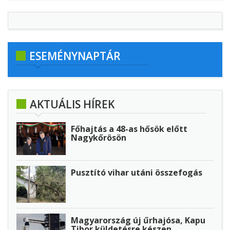
ESEMÉNYNAPTÁR
AKTUÁLIS HÍREK
Főhajtás a 48-as hősök előtt
Nagykőrösön
Pusztító vihar utáni összefogás
Magyarország új űrhajósa, Kapu
Tibor küldetésre készen