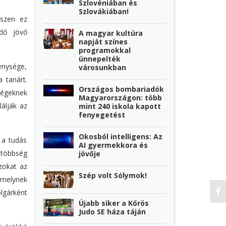
Szlovéniában és
Szlovákiában!
iszen ez
ődő jövő
A magyar kultúra
napját színes
programokkal
ünnepelték
enysége,
városunkban
a tanárt.
Országos bombariadók
ségeknek
Magyarországon: több
lálják az
mint 240 iskola kapott
fenyegetést
Okosból intelligens: Az
 a tudás
AI gyermekkora és
 többség
jövője
zokat az
Szép volt Sólymok!
 melynek
lgárként
Újabb siker a Kőrös
Judo SE háza táján