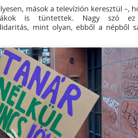
élyesen, mások
a televízión keresztül –, 
diákok is
tüntettek. Nagy szó e
lidaritás, mint
olyan, ebből a népből s