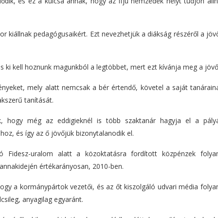
jlődik, és ez a kulcsa annak, hogy az ifjú nemzedék helyt tudjon áll
or kiállnak pedagógusaikért. Ezt nevezhetjük a diákság részéről a jöv
 s ki kell hoznunk magunkból a legtöbbet, mert ezt kívánja meg a jövő
eket, mely alatt nemcsak a bér értendő, követel a saját tanáraina
akszerű tanítását.
ik, hogy még az eddigieknél is több szaktanár hagyja el a pály
oz, és így az ő jövőjük bizonytalanodik el.
ó Fidesz-uralom alatt a közoktatásra fordított közpénzek foly
 annakidején értékarányosan, 2010-ben.
ogy a kormánypártok vezetői, és az őt kiszolgáló udvari média foly
csileg, anyagilag egyaránt.