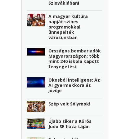
Szlovákiában!
A magyar kultúra
napját színes
programokkal
ünnepelték
városunkban
Országos bombariadók
Magyarországon: több
mint 240 iskola kapott
fenyegetést
Okosból intelligens: Az
AI gyermekkora és
jövője
Szép volt Sólymok!
Újabb siker a Kőrös
Judo SE háza táján