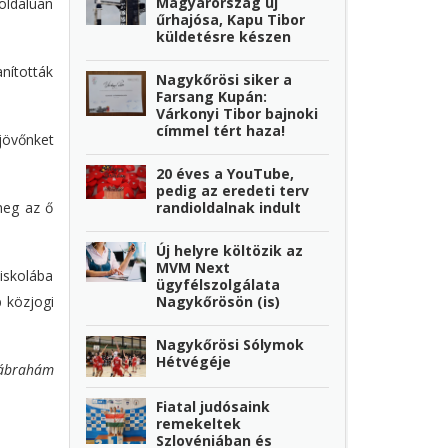
Magyarország új
koldalúan
űrhajósa, Kapu Tibor
küldetésre készen
anították
Nagykőrösi siker a
Farsang Kupán:
Várkonyi Tibor bajnoki
címmel tért haza!
jövőnket
20 éves a YouTube,
pedig az eredeti terv
randioldalnak indult
 meg az ő
Új helyre költözik az
MVM Next
iskolába
ügyfélszolgálata
Nagykőrösön (is)
 közjogi
Nagykőrösi Sólymok
Hétvégéje
ábrahám
Fiatal judósaink
remekeltek
Szlovéniában és