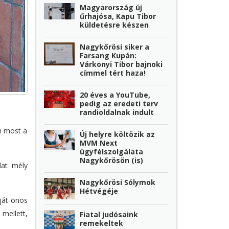
Magyarország új
űrhajósa, Kapu Tibor
küldetésre készen
Nagykőrösi siker a
Farsang Kupán:
Várkonyi Tibor bajnoki
címmel tért haza!
20 éves a YouTube,
pedig az eredeti terv
randioldalnak indult
en most a
Új helyre költözik az
MVM Next
ügyfélszolgálata
Nagykőrösön (is)
dat mély
Nagykőrösi Sólymok
Hétvégéje
ját önös
 mellett,
Fiatal judósaink
remekeltek