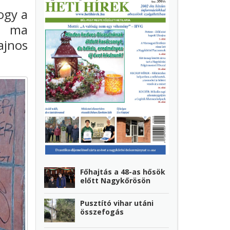
hogy a
z ma
ajnos
Főhajtás a 48-as hősök
előtt Nagykőrösön
Pusztító vihar utáni
összefogás