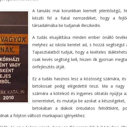
A tanulás mai korunkban kiemelt jelentőségű, h
készíti fel a fiatal nemzedéket, hogy a fejl
társadalmába be tudjanak illeszkedni.
A tudás elsajátítása minden ember önálló tevék
melyhez az iskola keretet ad, s hozzá segítségül 
Tapasztalatból tudjuk, hogy a kivételes diáktehet
csak kevés segítség kell, hiszen ők gyorsan megta
önfejlesztés útját.
Ez a tudás hasznos lesz a közösség számára, és
birtokosait pedig elégedetté teszi. Ma a nagy
számára a kötelező és ingyenes oktatás nyújtja a
ismereteket, és mutatja be azokat a készségeket,
birtokában a diákok öntudatos felnőttként, po
odnak a folyton változó munkapiaci igényekhez.