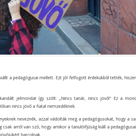
állt a pedagógusai mellett. Ezt jól felfogott érdekükből tették, hisz
kandált jelmondat így szólt: „Nincs tanár, nincs jövő!” Ez a mon
alóban nincs jövő a fiatal nemzedéknek.
gényeknek neveznék, azzal vádolták meg a pedagógusokat, hogy a sa
g csak arról van szó, hogy amikor a tanulóifjúság kiáll a pedagógusai
 jövőjükért harcolnak.