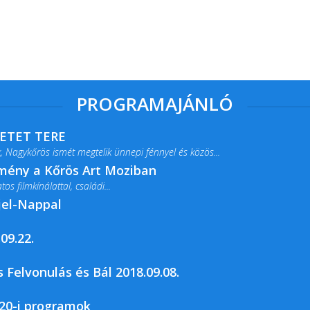
PROGRAMAJÁNLÓ
RETET TERE
 Nagykőrös ismét megtelik ünnepi fénnyel és közös...
lmény a Kőrös Art Moziban
s filmkínálattal, családi...
jel-Nappal
09.22.
rja a Csemői Községi Könyvtár és...
 Felvonulás és Bál 2018.09.08.
20-i programok