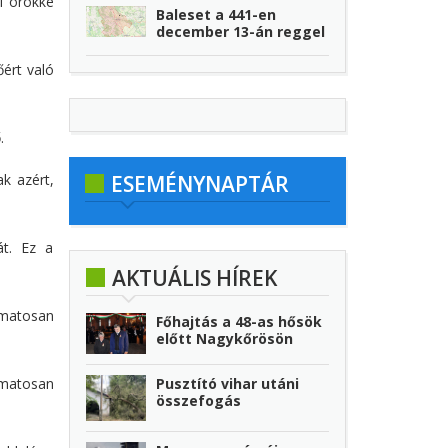
ni örökké
Baleset a 441-en
december 13-án reggel
őért való
.
k azért,
ESEMÉNYNAPTÁR
át. Ez a
AKTUÁLIS HÍREK
amatosan
Főhajtás a 48-as hősök
előtt Nagykőrösön
Pusztító vihar utáni
amatosan
összefogás