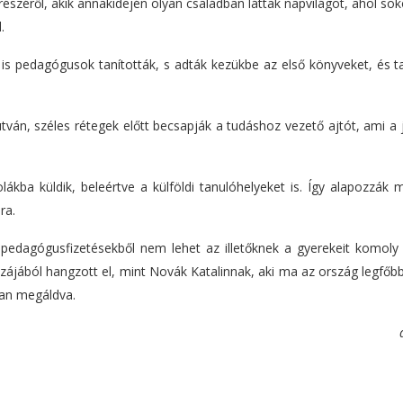
részéről, akik annakidején olyan családban láttak napvilágot, ahol so
.
 is pedagógusok tanították, s adták kezükbe az első könyveket, és t
án, széles rétegek előtt becsapják a tudáshoz vezető ajtót, ami a 
lákba küldik, beleértve a külföldi tanulóhelyeket is. Így alapozzák
ra.
pedagógusfizetésekből nem lehet az illetőknek a gyerekeit komoly 
ájából hangzott el, mint Novák Katalinnak, aki ma az ország legfőbb
van megáldva.