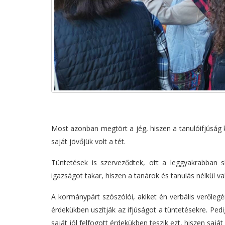
Most azonban megtört a jég, hiszen a tanulóifjúság ki
saját jövőjük volt a tét.
Tüntetések is szerveződtek, ott a leggyakrabban s
igazságot takar, hiszen a tanárok és tanulás nélkül v
A kormánypárt szószólói, akiket én verbális verőle
érdekükben uszítják az ifjúságot a tüntetésekre. Pedi
saját jól felfogott érdekükben teszik ezt, hiszen saját