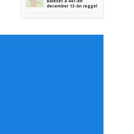
Baleset a 441-en
december 13-án reggel