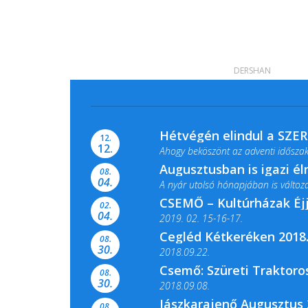
DERSHAN
Hétvégén elindul a SZE
12.
12.
Ahogy beköszönt az adventi időszak,
Augusztusban is igazi é
08.
04.
A nyár utolsó hónapjában is változato
CSEMŐ – Kultúrházak Éj
02.
04.
2019. 02. 15-16-17.
Cegléd Kétkeréken 2018.
08.
Színes és tartalmas programokkal vá
30.
2018.09.22.
Csemő: Szüreti Traktoros
08.
30.
2018.09.08.
Jászkarajenő Augusztus 
08.