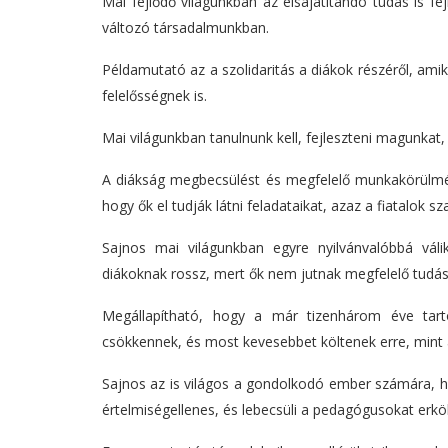
Mai fejlődő világunkban az elsajátítandó tudás is fe
változó társadalmunkban.
Példamutató az a szolidaritás a diákok részéről, amik
felelősségnek is.
Mai világunkban tanulnunk kell, fejleszteni magunkat,
A diákság megbecsülést és megfelelő munkakörülmény
hogy ők el tudják látni feladataikat, azaz a fiatalok sz
Sajnos mai világunkban egyre nyilvánvalóbbá vál
diákoknak rossz, mert ők nem jutnak megfelelő tudásh
Megállapítható, hogy a már tizenhárom éve tart
csökkennek, és most kevesebbet költenek erre, mint
Sajnos az is világos a gondolkodó ember számára, h
értelmiségellenes, és lebecsüli a pedagógusokat erköl