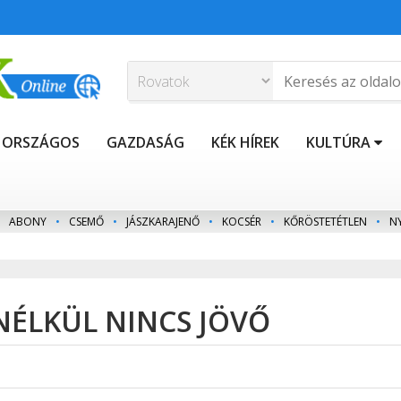
ORSZÁGOS
GAZDASÁG
KÉK HÍREK
KULTÚRA
ABONY
•
CSEMŐ
•
JÁSZKARAJENŐ
•
KOCSÉR
•
KŐRÖSTETÉTLEN
•
N
NÉLKÜL NINCS JÖVŐ