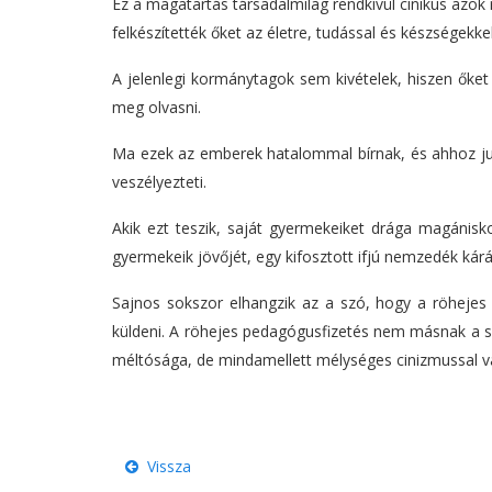
Ez a magatartás társadalmilag rendkívül cinikus azok 
felkészítették őket az életre, tudással és készségekkel
A jelenlegi kormánytagok sem kivételek, hiszen őket
meg olvasni.
Ma ezek az emberek hatalommal bírnak, és ahhoz jutv
veszélyezteti.
Akik ezt teszik, saját gyermekeiket drága magánisko
gyermekeik jövőjét, egy kifosztott ifjú nemzedék kárá
Sajnos sokszor elhangzik az a szó, hogy a röhejes 
küldeni. A röhejes pedagógusfizetés nem másnak a sz
méltósága, de mindamellett mélységes cinizmussal 
Vissza