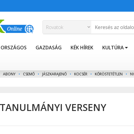
ORSZÁGOS
GAZDASÁG
KÉK HÍREK
KULTÚRA
ABONY
•
CSEMŐ
•
JÁSZKARAJENŐ
•
KOCSÉR
•
KŐRÖSTETÉTLEN
•
N
 TANULMÁNYI VERSENY