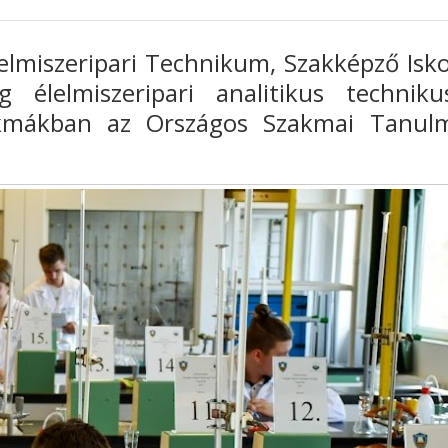
elmiszeripari Technikum, Szakképző Isko
 élelmiszeripari analitikus technik
zakmákban az Országos Szakmai Tanul