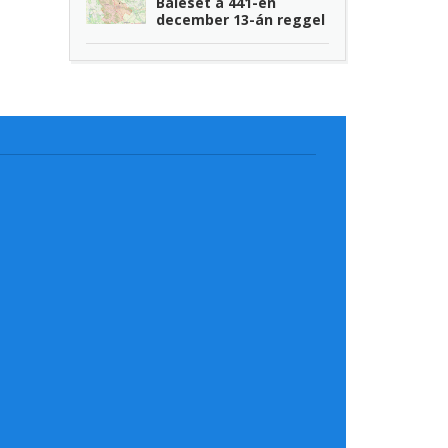
Baleset a 441-en
december 13-án reggel