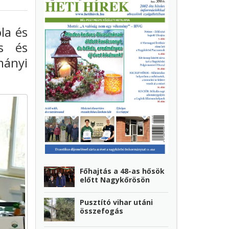
la és
us és
mányi
Főhajtás a 48-as hősök
előtt Nagykőrösön
Pusztító vihar utáni
összefogás