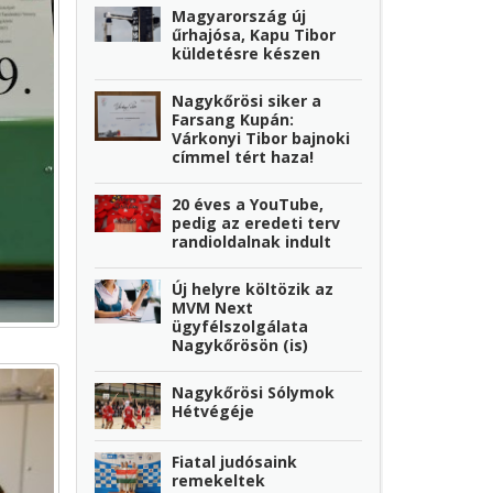
Magyarország új
űrhajósa, Kapu Tibor
küldetésre készen
Nagykőrösi siker a
Farsang Kupán:
Várkonyi Tibor bajnoki
címmel tért haza!
20 éves a YouTube,
pedig az eredeti terv
randioldalnak indult
Új helyre költözik az
MVM Next
ügyfélszolgálata
Nagykőrösön (is)
Nagykőrösi Sólymok
Hétvégéje
Fiatal judósaink
remekeltek