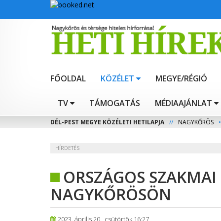
FŐOLDAL
KÖZÉLET
MEGYE/RÉGIÓ
TV
TÁMOGATÁS
MÉDIAAJÁNLAT
DÉL-PEST MEGYE KÖZÉLETI HETILAPJA
//
NAGYKŐRÖS
•
HÍRDETÉS
ORSZÁGOS SZAKMAI
NAGYKŐRÖSÖN
2023. április 20., csütörtök 16:27