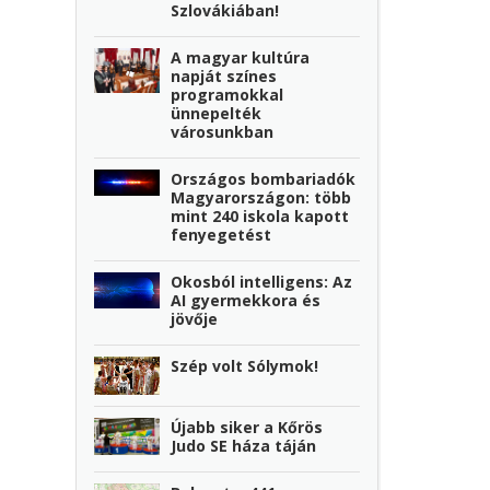
Szlovákiában!
A magyar kultúra
napját színes
programokkal
ünnepelték
városunkban
Országos bombariadók
Magyarországon: több
mint 240 iskola kapott
fenyegetést
Okosból intelligens: Az
AI gyermekkora és
jövője
Szép volt Sólymok!
Újabb siker a Kőrös
Judo SE háza táján