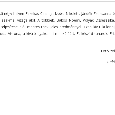
ső négy helyen Fazekas Csenge, Izbéki Nikolett, Jándék Zsuzsanna é
 szakmai vizsga alól. A többiek, Bakos Noémi, Polyák Dzsesszika
 teljesítése alól mentesülnek jeles eredménnyel. Ezen kívül különdí
da Viktória, a kiváló gyakorlati munkájáért. Felkészítő tanárok: Fr
Fotó: tol
tudó