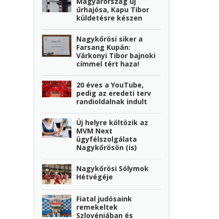
Magyarország új
űrhajósa, Kapu Tibor
küldetésre készen
Nagykőrösi siker a
Farsang Kupán:
Várkonyi Tibor bajnoki
címmel tért haza!
20 éves a YouTube,
pedig az eredeti terv
randioldalnak indult
Új helyre költözik az
MVM Next
ügyfélszolgálata
Nagykőrösön (is)
Nagykőrösi Sólymok
Hétvégéje
Fiatal judósaink
remekeltek
Szlovéniában és