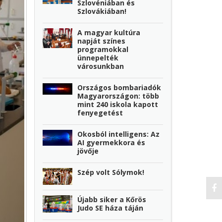
Szlovéniában és
Szlovákiában!
A magyar kultúra
napját színes
programokkal
ünnepelték
városunkban
Országos bombariadók
Magyarországon: több
mint 240 iskola kapott
fenyegetést
Okosból intelligens: Az
AI gyermekkora és
jövője
Szép volt Sólymok!
Újabb siker a Kőrös
Judo SE háza táján