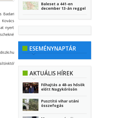
Baleset a 441-en
december 13-án reggel
s Badari
, Kovács
jat nyert
itschekné
ESEMÉNYNAPTÁR
diszki.hu
sítónktól
AKTUÁLIS HÍREK
Főhajtás a 48-as hősök
előtt Nagykőrösön
Pusztító vihar utáni
összefogás