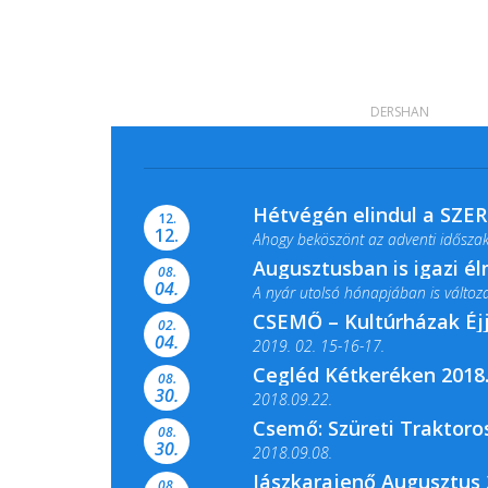
DERSHAN
Hétvégén elindul a SZE
12.
12.
Ahogy beköszönt az adventi időszak,
Augusztusban is igazi é
08.
04.
A nyár utolsó hónapjában is változato
CSEMŐ – Kultúrházak Éj
02.
04.
2019. 02. 15-16-17.
Cegléd Kétkeréken 2018.
08.
Színes és tartalmas programokkal vá
30.
2018.09.22.
Csemő: Szüreti Traktoros
08.
30.
2018.09.08.
Jászkarajenő Augusztus 
08.