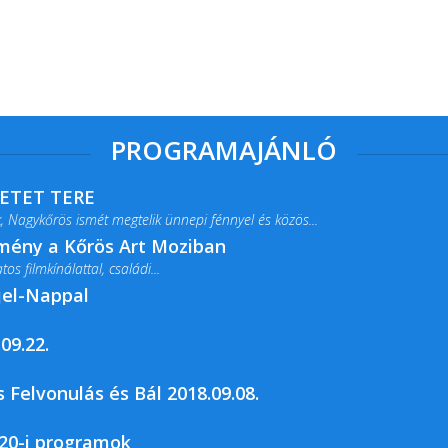
PROGRAMAJÁNLÓ
RETET TERE
 Nagykőrös ismét megtelik ünnepi fénnyel és közös...
lmény a Kőrös Art Moziban
s filmkínálattal, családi...
jel-Nappal
09.22.
rja a Csemői Községi Könyvtár és...
 Felvonulás és Bál 2018.09.08.
20-i programok