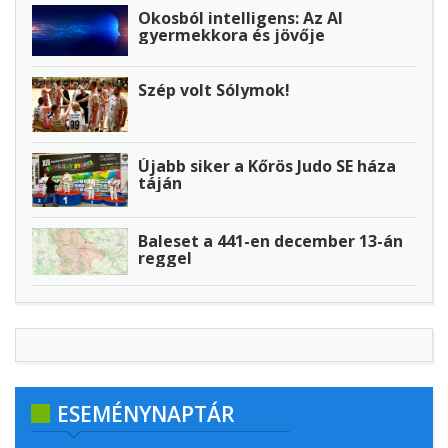
Okosból intelligens: Az AI
gyermekkora és jövője
Szép volt Sólymok!
Újabb siker a Kőrös Judo SE háza
táján
Baleset a 441-en december 13-án
reggel
ESEMÉNYNAPTÁR