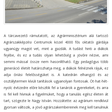
A tárcavezető rámutatott, az Agrárminisztérium alá tartozó
Agrárszakképzési Centrumok közel 4000 fős oktatói gárdája
ugyanúgy magot vet, mint a gazdák. A tudást hinti a diákok
fejébe, és ez a tudás olyan lehetőség a jövőre nézve, ami
semmi mással össze nem hasonlítható. Egy pedagógus több
generáció életét határozhatja meg, a diákok felnéznek rájuk, ez
adja óriási felelősségüket is. A katedrán elhangzó és az
osztálytermen kívüli tanítások ugyanolyan fontosak. Öt-hat-hét-
nyolc évtizedre előre készítik fel a tanárok a gyerekeket, és arra
is fel kell hívniuk a figyelmüket, hogy a tanulás egész életen át
tart, szögezte le Nagy István. Hozzátette: az agrárium rendkívül
gyorsan változik, a jövő agrárszakembereinek meg kell tanulniuk