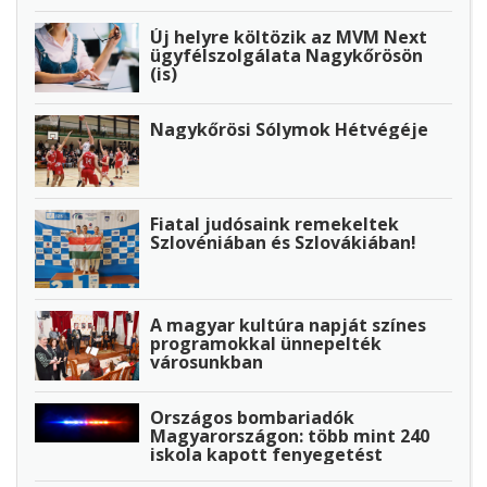
Új helyre költözik az MVM Next
ügyfélszolgálata Nagykőrösön
(is)
Nagykőrösi Sólymok Hétvégéje
Fiatal judósaink remekeltek
Szlovéniában és Szlovákiában!
A magyar kultúra napját színes
programokkal ünnepelték
városunkban
Országos bombariadók
Magyarországon: több mint 240
iskola kapott fenyegetést