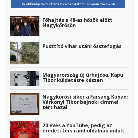
Főhajtás a 48-as hősök előtt
Nagykőrösön
Pusztító vihar utáni összefogás
Magyarország új űrhajósa, Kapu
Tibor küldetésre készen
Nagykőrösi siker a Farsang Kupán:
Várkonyi Tibor bajnoki címmel
tért haza!
20 éves a YouTube, pedig az
eredeti terv randioldalnak indult