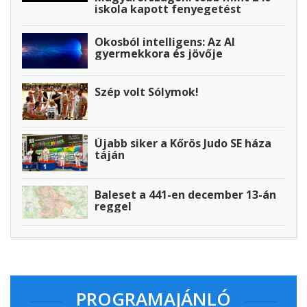
iskola kapott fenyegetést
Okosból intelligens: Az AI
gyermekkora és jövője
Szép volt Sólymok!
Újabb siker a Kőrös Judo SE háza
táján
Baleset a 441-en december 13-án
reggel
PROGRAMAJÁNLÓ