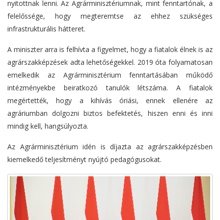
nyitottnak lenni. Az Agrárminisztériumnak, mint fenntartónak, a
felelőssége, hogy megteremtse az ehhez szükséges
infrastrukturális hátteret.
A miniszter arra is felhívta a figyelmet, hogy a fiatalok élnek is az
agrárszakképzések adta lehetőségekkel. 2019 óta folyamatosan
emelkedik az Agrárminisztérium fenntartásában működő
intézményekbe beiratkozó tanulók létszáma. A fiatalok
megértették, hogy a kihívás óriási, ennek ellenére az
agráriumban dolgozni biztos befektetés, hiszen enni és inni
mindig kell, hangsúlyozta.
Az Agrárminisztérium idén is díjazta az agrárszakképzésben
kiemelkedő teljesítményt nyújtó pedagógusokat.