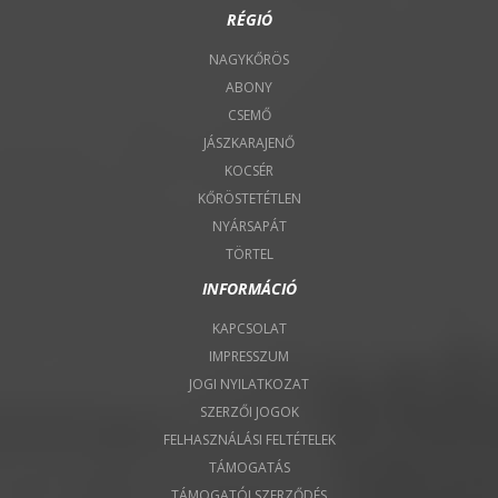
RÉGIÓ
NAGYKŐRÖS
ABONY
CSEMŐ
JÁSZKARAJENŐ
KOCSÉR
KŐRÖSTETÉTLEN
NYÁRSAPÁT
TÖRTEL
INFORMÁCIÓ
KAPCSOLAT
IMPRESSZUM
JOGI NYILATKOZAT
SZERZŐI JOGOK
FELHASZNÁLÁSI FELTÉTELEK
TÁMOGATÁS
TÁMOGATÓI SZERZŐDÉS