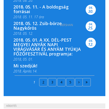
2018. 08. 20.
2018. 05. 11. - A boldogság
04.
forrásai
30.
2018. 05. 11. 17 óra
2018. 05. 12. Zsib-börze
04.
DERSHAN
2018. 05. 11. 19 óra
Nagykőrös
25.
2018. 05. 12.
2018. 05. 01. A XX. DÉL-PEST
04.
MEGYEI ANYÁK NAPI
12.
VIRÁGVÁSÁR ÉS ANYÁM TYÚKJA
FŐZŐFESZTIVÁL programja:
2018, 05. 01.
Mi szedjük!
2018. Április 14.
2018. Április 15.
1
2
3
4
5
2018. Április 22.
HÍRDETÉS