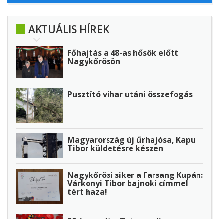
AKTUÁLIS HÍREK
Főhajtás a 48-as hősök előtt
Nagykőrösön
Pusztító vihar utáni összefogás
Magyarország új űrhajósa, Kapu
Tibor küldetésre készen
Nagykőrösi siker a Farsang Kupán:
Várkonyi Tibor bajnoki címmel
tért haza!