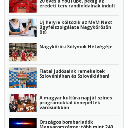
20 éves a YouTube, pedig az
eredeti terv randioldalnak indult
Új helyre költözik az MVM Next
ügyfélszolgálata Nagykőrösön
(is)
Nagykőrösi Sólymok Hétvégéje
Fiatal judósaink remekeltek
Szlovéniában és Szlovákiában!
A magyar kultúra napját színes
programokkal ünnepelték
városunkban
Országos bombariadók
Magyarországon: több mint 240