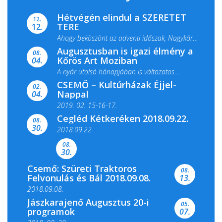
Hétvégén elindul a SZERETET
12.
TERE
12.
Ahogy beköszönt az adventi időszak, Nagykőrös
Augusztusban is igazi élmény a
ismét megtelik ünnepi fénnyel és közös...
08.
Kőrös Art Moziban
04.
A nyár utolsó hónapjában is változatos
CSEMŐ – Kultúrházak Éjjel-
filmkínálattal, családi...
02.
Nappal
04.
2019. 02. 15-16-17.
Cegléd Kétkeréken 2018.09.22.
08.
Színes és tartalmas programokkal várja a
30.
2018.09.22.
Csemői Községi Könyvtár és...
08.
30.
Csemő: Szüreti Traktoros
08.
Felvonulás és Bál 2018.09.08.
13.
2018.09.08.
Jászkarajenő Augusztus 20-i
05.
programok
07.