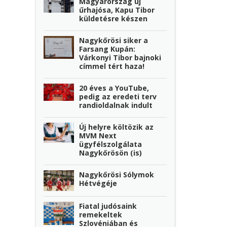
Magyarország új
űrhajósa, Kapu Tibor
küldetésre készen
Nagykőrösi siker a
Farsang Kupán:
Várkonyi Tibor bajnoki
címmel tért haza!
20 éves a YouTube,
pedig az eredeti terv
randioldalnak indult
Új helyre költözik az
MVM Next
ügyfélszolgálata
Nagykőrösön (is)
Nagykőrösi Sólymok
Hétvégéje
Fiatal judósaink
remekeltek
Szlovéniában és