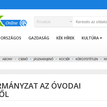
ORSZÁGOS
GAZDASÁG
KÉK HÍREK
KULTÚRA
ABONY
•
CSEMŐ
•
JÁSZKARAJENŐ
•
KOCSÉR
•
KŐRÖSTETÉTLEN
•
N
MÁNYZAT AZ ÓVODAI
RŐL