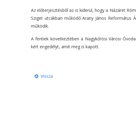
Az előterjesztésből az is kiderül, hogy a Názáret Ró
Sziget utcákban működő Arany János Református Ált
működik.
A fentiek következtében a Nagykőrösi Városi Óvod
kért engedélyt, amit meg is kapott.
Vissza