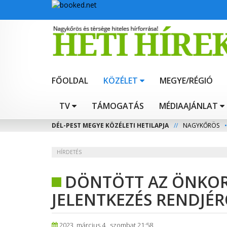
FŐOLDAL
KÖZÉLET
MEGYE/RÉGIÓ
TV
TÁMOGATÁS
MÉDIAAJÁNLAT
DÉL-PEST MEGYE KÖZÉLETI HETILAPJA
//
NAGYKŐRÖS
•
HÍRDETÉS
DÖNTÖTT AZ ÖNKOR
JELENTKEZÉS RENDJÉ
2023. március 4., szombat 21:58