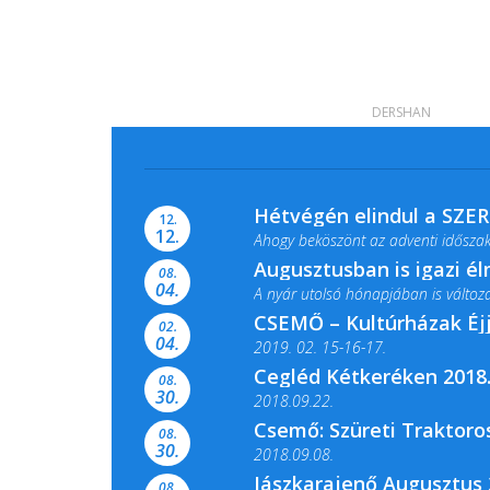
DERSHAN
Hétvégén elindul a SZE
12.
12.
Ahogy beköszönt az adventi időszak,
Augusztusban is igazi é
08.
04.
A nyár utolsó hónapjában is változato
CSEMŐ – Kultúrházak Éj
02.
04.
2019. 02. 15-16-17.
Cegléd Kétkeréken 2018.
08.
Színes és tartalmas programokkal vá
30.
2018.09.22.
Csemő: Szüreti Traktoros
08.
30.
2018.09.08.
Jászkarajenő Augusztus 
08.