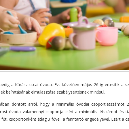
e pedig a Kárász utcai óvoda. Ezt követően május 26-ig értesítik a s
mek beíratásának elmulasztása szabálysértésnek minősül.
jában döntött arról, hogy a minimális óvodai csoportlétszámot 
rosi óvoda valamennyi csoportja eléri a minimális létszámot és ti
főt, csoportonként átlag 3 fővel, a fenntartó engedélyével. Ezért a 