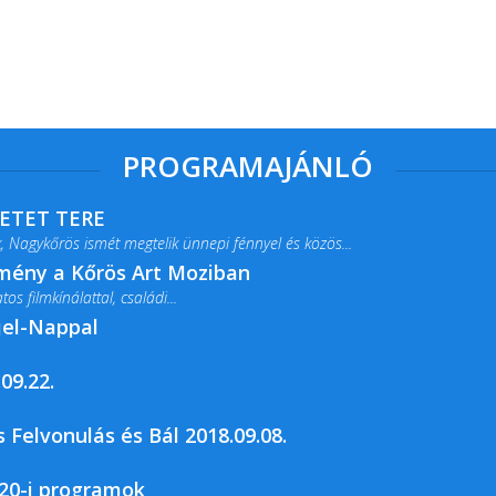
PROGRAMAJÁNLÓ
RETET TERE
 Nagykőrös ismét megtelik ünnepi fénnyel és közös...
lmény a Kőrös Art Moziban
s filmkínálattal, családi...
jel-Nappal
09.22.
rja a Csemői Községi Könyvtár és...
 Felvonulás és Bál 2018.09.08.
20-i programok