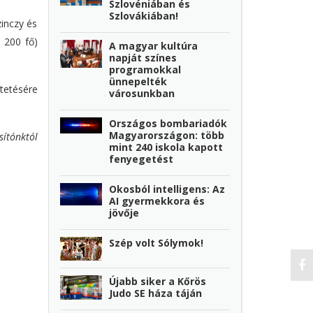
Szlovéniában és
Szlovákiában!
zinczy és
 200 fő)
A magyar kultúra
napját színes
programokkal
ünnepelték
tetésére
városunkban
Országos bombariadók
Magyarországon: több
sítónktól
mint 240 iskola kapott
fenyegetést
Okosból intelligens: Az
AI gyermekkora és
jövője
Szép volt Sólymok!
Újabb siker a Kőrös
Judo SE háza táján