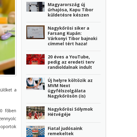
Magyarország új
űrhajósa, Kapu Tibor
küldetésre készen
Nagykőrösi siker a
Farsang Kupán:
Várkonyi Tibor bajnoki
címmel tért haza!
20 éves a YouTube,
pedig az eredeti terv
randioldalnak indult
Új helyre költözik az
MVM Next
zülőket a
ügyfélszolgálata
Nagykőrösön (is)
Nagykőrösi Sólymok
20 főben
Hétvégéje
zennyolc
csoportok
Fiatal judósaink
remekeltek