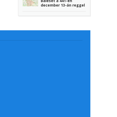
Baleset a 441-en
december 13-án reggel