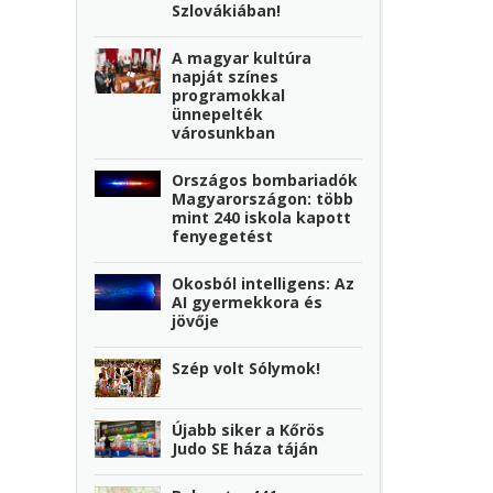
Szlovákiában!
A magyar kultúra
napját színes
programokkal
ünnepelték
városunkban
Országos bombariadók
Magyarországon: több
mint 240 iskola kapott
fenyegetést
Okosból intelligens: Az
AI gyermekkora és
jövője
Szép volt Sólymok!
Újabb siker a Kőrös
Judo SE háza táján