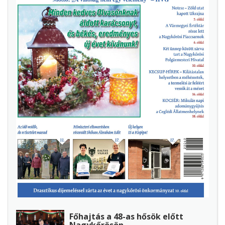
Főhajtás a 48-as hősök előtt
Nagykőrösön