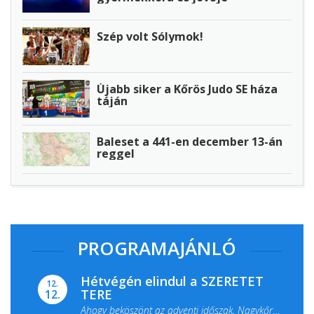
Szép volt Sólymok!
Újabb siker a Kőrös Judo SE háza
táján
Baleset a 441-en december 13-án
reggel
PROGRAMAJÁNLÓ
Hétvégén elindul a SZERETET
12.
TERE
12.
Ahogy beköszönt az adventi időszak, Nagykőrös