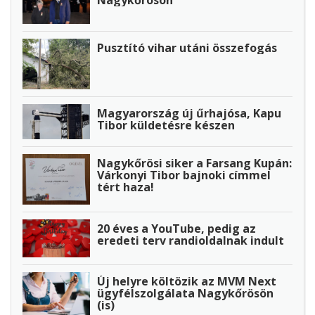
Pusztító vihar utáni összefogás
Magyarország új űrhajósa, Kapu
Tibor küldetésre készen
Nagykőrösi siker a Farsang Kupán:
Várkonyi Tibor bajnoki címmel
tért haza!
20 éves a YouTube, pedig az
eredeti terv randioldalnak indult
Új helyre költözik az MVM Next
ügyfélszolgálata Nagykőrösön
(is)