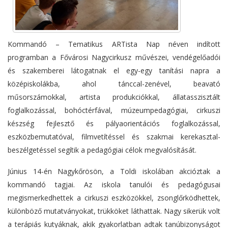
Kommandó – Tematikus ARTista Nap néven indított
programban a Fővárosi Nagycirkusz művészei, vendégelőadói
és szakemberei látogatnak el egy-egy tanítási napra a
középiskolákba, ahol tánccal-zenével, beavató
műsorszámokkal, artista produkciókkal, állatasszisztált
foglalkozással, bohóctérfával, múzeumpedagógiai, cirkuszi
készség fejlesztő és pályaorientációs foglalkozással,
eszközbemutatóval, filmvetítéssel és szakmai kerekasztal-
beszélgetéssel segítik a pedagógiai célok megvalósítását.
Június 14-én Nagykőrösön, a Toldi iskolában akcióztak a
kommandó tagjai. Az iskola tanulói és pedagógusai
megismerkedhettek a cirkuszi eszközökkel, zsonglőrködhettek,
különböző mutatványokat, trükköket láthattak. Nagy sikerük volt
a terápiás kutyáknak, akik gyakorlatban adtak tanúbizonyságot