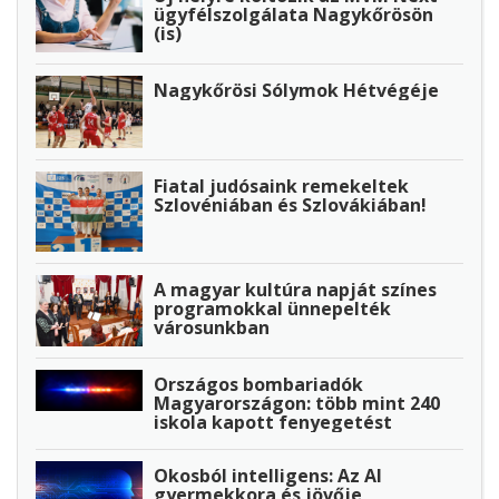
ügyfélszolgálata Nagykőrösön
(is)
Nagykőrösi Sólymok Hétvégéje
Fiatal judósaink remekeltek
Szlovéniában és Szlovákiában!
A magyar kultúra napját színes
programokkal ünnepelték
városunkban
Országos bombariadók
Magyarországon: több mint 240
iskola kapott fenyegetést
Okosból intelligens: Az AI
gyermekkora és jövője