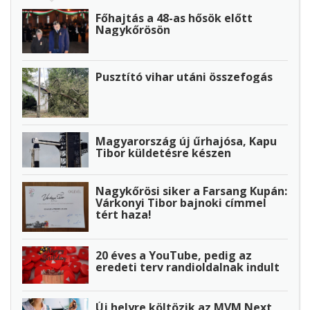
Főhajtás a 48-as hősök előtt
Nagykőrösön
Pusztító vihar utáni összefogás
Magyarország új űrhajósa, Kapu
Tibor küldetésre készen
Nagykőrösi siker a Farsang Kupán:
Várkonyi Tibor bajnoki címmel
tért haza!
20 éves a YouTube, pedig az
eredeti terv randioldalnak indult
Új helyre költözik az MVM Next