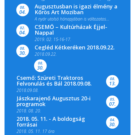
Augusztusban is igazi élmény a
ismét megtelik ünnepi fénnyel és közös...
08.
Kőrös Art Moziban
04.
A nyár utolsó hónapjában is változatos
CSEMŐ – Kultúrházak Éjjel-
filmkínálattal, családi...
02.
Nappal
04.
2019. 02. 15-16-17.
Cegléd Kétkeréken 2018.09.22.
08.
Színes és tartalmas programokkal várja a
30.
2018.09.22.
Csemői Községi Könyvtár és...
08.
30.
Csemő: Szüreti Traktoros
08.
Felvonulás és Bál 2018.09.08.
13.
2018.09.08.
Jászkarajenő Augusztus 20-i
05.
programok
07.
2018. 08. 20.
2018. 05. 11. - A boldogság
04.
forrásai
30.
2018. 05. 11. 17 óra