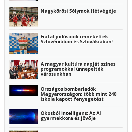
Nagykőrösi Sólymok Hétvégéje
Fiatal judósaink remekeltek
Szlovéniában és Szlovákiában!
A magyar kultúra napját színes
programokkal ünnepelték
városunkban
Országos bombariadók
Magyarországon: több mint 240
iskola kapott fenyegetést
Okosból intelligens: Az AI
gyermekkora és jövője