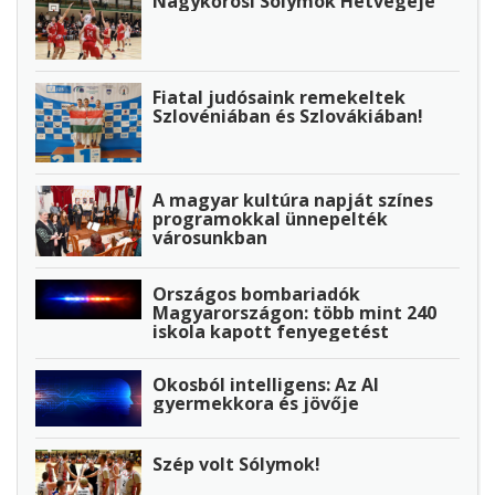
Nagykőrösi Sólymok Hétvégéje
Fiatal judósaink remekeltek
Szlovéniában és Szlovákiában!
A magyar kultúra napját színes
programokkal ünnepelték
városunkban
Országos bombariadók
Magyarországon: több mint 240
iskola kapott fenyegetést
Okosból intelligens: Az AI
gyermekkora és jövője
Szép volt Sólymok!