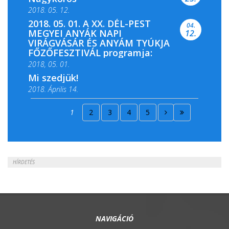
2018. 05. 12.
2018. 05. 01. A XX. DÉL-PEST
04.
MEGYEI ANYÁK NAPI
12.
VIRÁGVÁSÁR ÉS ANYÁM TYÚKJA
FŐZŐFESZTIVÁL programja:
2018, 05. 01.
Mi szedjük!
2018. Április 14.
2018. Április 15.
1
2
3
4
5
2018. Április 22.
HÍRDETÉS
NAVIGÁCIÓ