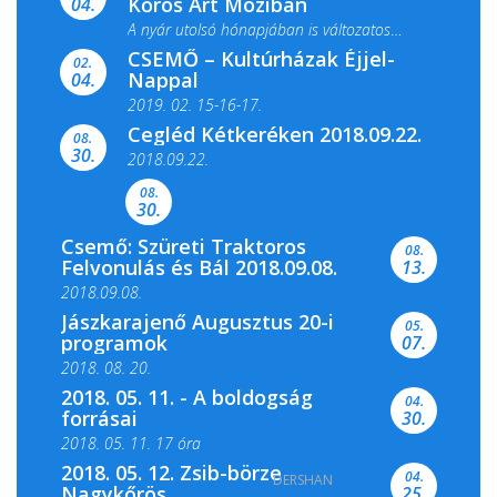
Kőrös Art Moziban
04.
A nyár utolsó hónapjában is változatos
CSEMŐ – Kultúrházak Éjjel-
filmkínálattal, családi...
02.
Nappal
04.
2019. 02. 15-16-17.
Cegléd Kétkeréken 2018.09.22.
08.
Színes és tartalmas programokkal várja a
30.
2018.09.22.
Csemői Községi Könyvtár és...
08.
30.
Csemő: Szüreti Traktoros
08.
Felvonulás és Bál 2018.09.08.
13.
2018.09.08.
Jászkarajenő Augusztus 20-i
05.
programok
07.
2018. 08. 20.
2018. 05. 11. - A boldogság
04.
forrásai
30.
2018. 05. 11. 17 óra
2018. 05. 12. Zsib-börze
04.
DERSHAN
2018. 05. 11. 19 óra
Nagykőrös
25.