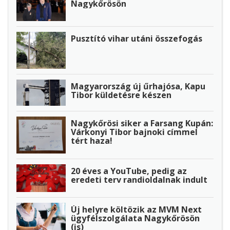
Nagykőrösön
Pusztító vihar utáni összefogás
Magyarország új űrhajósa, Kapu
Tibor küldetésre készen
Nagykőrösi siker a Farsang Kupán:
Várkonyi Tibor bajnoki címmel
tért haza!
20 éves a YouTube, pedig az
eredeti terv randioldalnak indult
Új helyre költözik az MVM Next
ügyfélszolgálata Nagykőrösön
(is)