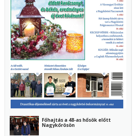
Főhajtás a 48-as hősök előtt
Nagykőrösön