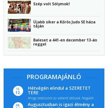
Szép volt Sólymok!
Újabb siker a Kőrös Judo SE háza
táján
Baleset a 441-en december 13-án
reggel
PROGRAMAJÁNLÓ
Hétvégén elindul a SZERETET
12.
TERE
12.
Ahogy beköszönt az adventi időszak, Nagykőrös
Augusztusban is igazi élmény a
ismét megtelik ünnepi fénnyel és közös...
08.