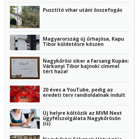
Pusztító vihar utáni összefogás
Magyarország új űrhajósa, Kapu
Tibor küldetésre készen
Nagykőrösi siker a Farsang Kupán:
Várkonyi Tibor bajnoki címmel
tért haza!
20 éves a YouTube, pedig az
eredeti terv randioldalnak indult
Új helyre költözik az MVM Next
ügyfélszolgálata Nagykőrösön
(is)