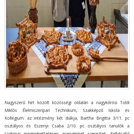
Nagyszerű hírt közölt közösségi oldalán a nagykőrösi Toldi
Miklós Élelmiszeripari Technikum, Szakképző Iskola és
Kollégium: az intézmény két diákja, Bartha Brigitta 3/11. pc
osztályos és Eszenyi Csaba 2/10. pc osztályos tanulók a
szakmai megmérettetésen aranyérmet szereztek. Felkészítő