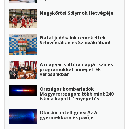
Nagykőrösi Sólymok Hétvégéje
Fiatal judósaink remekeltek
Szlovéniában és Szlovákiában!
A magyar kultúra napját színes
programokkal ünnepelték
városunkban
Országos bombariadók
Magyarországon: több mint 240
iskola kapott fenyegetést
Okosból intelligens: Az AI
gyermekkora és jövője