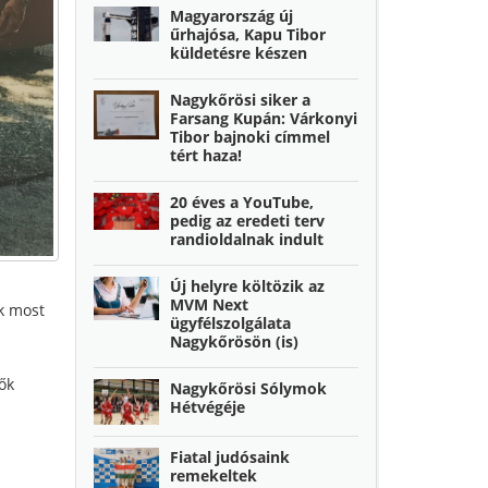
Magyarország új
űrhajósa, Kapu Tibor
küldetésre készen
Nagykőrösi siker a
Farsang Kupán: Várkonyi
Tibor bajnoki címmel
tért haza!
20 éves a YouTube,
pedig az eredeti terv
randioldalnak indult
Új helyre költözik az
MVM Next
ik most
ügyfélszolgálata
Nagykőrösön (is)
ők
Nagykőrösi Sólymok
Hétvégéje
Fiatal judósaink
remekeltek