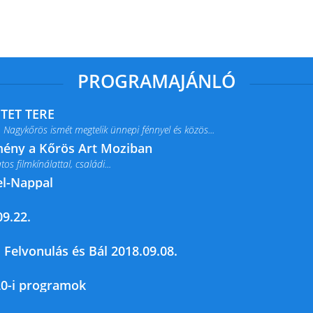
PROGRAMAJÁNLÓ
ETET TERE
 Nagykőrös ismét megtelik ünnepi fénnyel és közös...
lmény a Kőrös Art Moziban
s filmkínálattal, családi...
el-Nappal
9.22.
rja a Csemői Községi Könyvtár és...
 Felvonulás és Bál 2018.09.08.
20-i programok