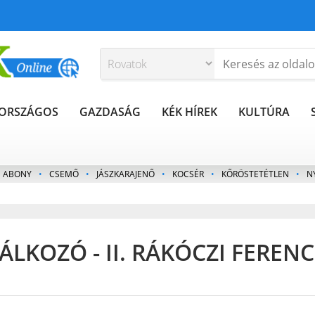
ORSZÁGOS
GAZDASÁG
KÉK HÍREK
KULTÚRA
ABONY
•
CSEMŐ
•
JÁSZKARAJENŐ
•
KOCSÉR
•
KŐRÖSTETÉTLEN
•
N
ÁLKOZÓ - II. RÁKÓCZI FERENC