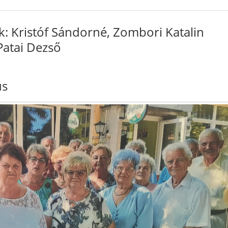
k: Kristóf Sándorné, Zombori Katalin
Patai Dezső
us