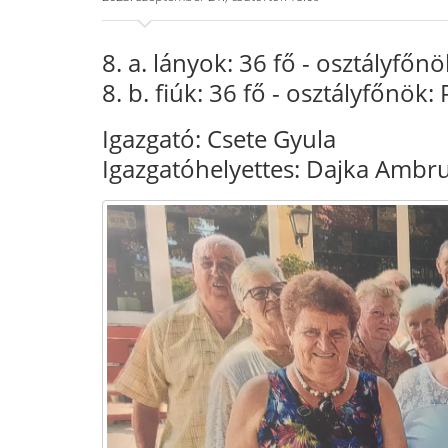
8. a. lányok: 36 fő
- osztályfőnö
8. b. fiúk: 36 fő
- osztályfőnök: 
Igazgató: Csete Gyula
Igazgatóhelyettes: Dajka Ambr