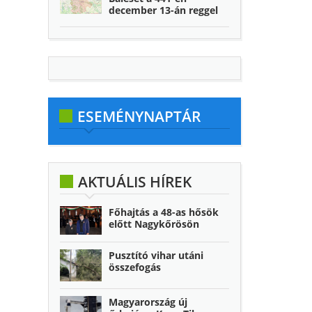
december 13-án reggel
ESEMÉNYNAPTÁR
AKTUÁLIS HÍREK
Főhajtás a 48-as hősök
előtt Nagykőrösön
Pusztító vihar utáni
összefogás
Magyarország új