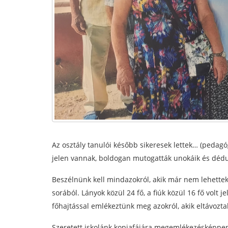
Az osztály tanulói később sikeresek lettek… (pedagó
jelen vannak, boldogan mutogatták unokáik és dédu
Beszélnünk kell mindazokról, akik már nem lehettek 
sorából. Lányok közül 24 fő, a fiúk közül 16 fő volt
főhajtással emlékeztünk meg azokról, akik eltávoz
Szeretett iskolánk kopjafájára megemlékezésképpen