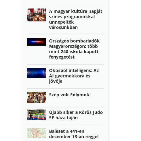
A magyar kultúra napját
színes programokkal
ünnepelték
városunkban
Országos bombariadók
Magyarországon: több
mint 240 iskola kapott
fenyegetést
Okosból intelligens: Az
AI gyermekkora és
jövője
Szép volt Sólymok!
Újabb siker a Kőrös Judo
SE háza táján
Baleset a 441-en
december 13-án reggel