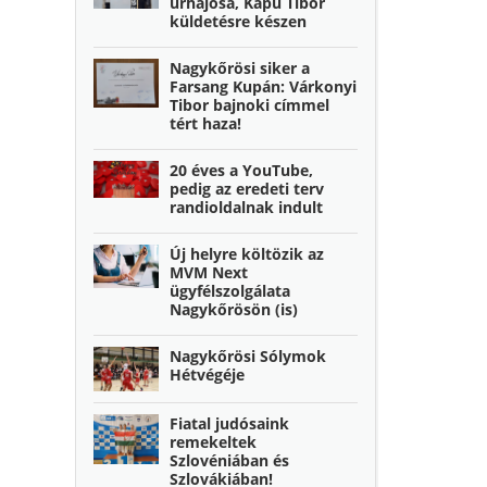
űrhajósa, Kapu Tibor
küldetésre készen
Nagykőrösi siker a
Farsang Kupán: Várkonyi
Tibor bajnoki címmel
tért haza!
20 éves a YouTube,
pedig az eredeti terv
randioldalnak indult
Új helyre költözik az
MVM Next
ügyfélszolgálata
Nagykőrösön (is)
Nagykőrösi Sólymok
Hétvégéje
Fiatal judósaink
remekeltek
Szlovéniában és
Szlovákiában!