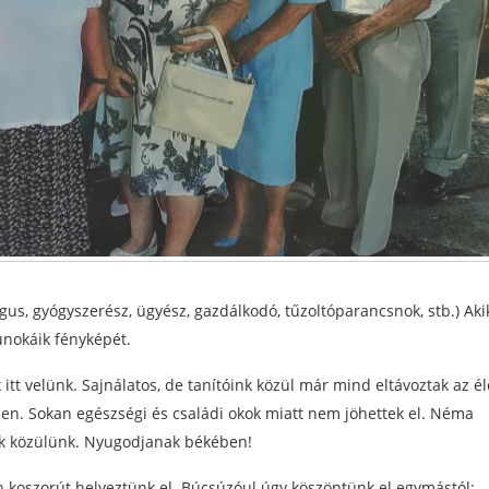
gus, gyógyszerész, ügyész, gazdálkodó, tűzoltóparancsnok, stb.) Ak
nokáik fényképét.
itt velünk. Sajnálatos, de tanítóink közül már mind eltávoztak az él
 jelen. Sokan egészségi és családi okok miatt nem jöhettek el. Néma
tak közülünk. Nyugodjanak békében!
 koszorút helyeztünk el. Búcsúzóul úgy köszöntünk el egymástól: