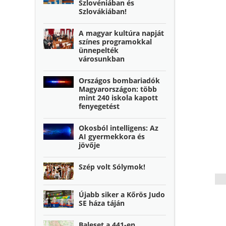
Szlovéniában és
Szlovákiában!
A magyar kultúra napját
színes programokkal
ünnepelték
városunkban
Országos bombariadók
Magyarországon: több
mint 240 iskola kapott
fenyegetést
Okosból intelligens: Az
AI gyermekkora és
jövője
Szép volt Sólymok!
Újabb siker a Kőrös Judo
SE háza táján
Baleset a 441-en