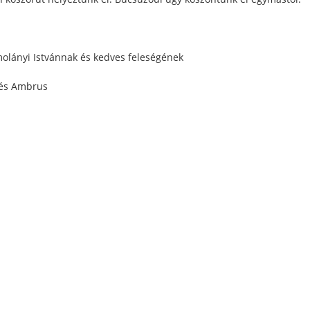
olányi Istvánnak és kedves feleségének
llés Ambrus