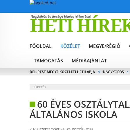
FŐOLDAL
KÖZÉLET
MEGYE/RÉGIÓ
TÁMOGATÁS
MÉDIAAJÁNLAT
DÉL-PEST MEGYE KÖZÉLETI HETILAPJA
//
NAGYKŐRÖS
•
HÍRDETÉS
60 ÉVES OSZTÁLYTAL
ÁLTALÁNOS ISKOLA
2023. szeptember 21., csütörtök 18:09