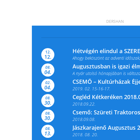
DERSHAN
Hétvégén elindul a SZER
12.
12.
Ahogy beköszönt az adventi időszak,
Augusztusban is igazi é
08.
04.
A nyár utolsó hónapjában is változato
CSEMŐ – Kultúrházak Éjj
02.
04.
2019. 02. 15-16-17.
Cegléd Kétkeréken 2018.0
08.
Színes és tartalmas programokkal vá
30.
2018.09.22.
Csemő: Szüreti Traktoros
08.
30.
2018.09.08.
Jászkarajenő Augusztus 
08.
13.
2018. 08. 20.