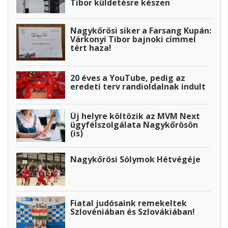
Tibor küldetésre készen
Nagykőrösi siker a Farsang Kupán:
Várkonyi Tibor bajnoki címmel
tért haza!
20 éves a YouTube, pedig az
eredeti terv randioldalnak indult
Új helyre költözik az MVM Next
ügyfélszolgálata Nagykőrösön
(is)
Nagykőrösi Sólymok Hétvégéje
Fiatal judósaink remekeltek
Szlovéniában és Szlovákiában!