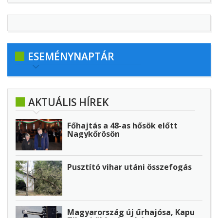
ESEMÉNYNAPTÁR
AKTUÁLIS HÍREK
Főhajtás a 48-as hősök előtt
Nagykőrösön
Pusztító vihar utáni összefogás
Magyarország új űrhajósa, Kapu