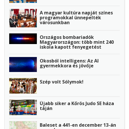
A magyar kultúra napját színes
programokkal ünnepelték
városunkban
Országos bombariadók
Magyarországon: több mint 240
iskola kapott fenyegetést
Okosból intelligens: Az AI
gyermekkora és jövője
Szép volt Sólymok!
Újabb siker a Kőrös Judo SE háza
táján
Baleset a 441-en december 13-án