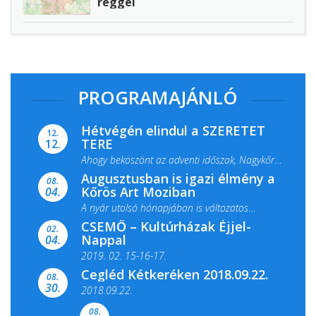
reggel
PROGRAMAJÁNLÓ
Hétvégén elindul a SZERETET
12.
TERE
12.
Ahogy beköszönt az adventi időszak, Nagykőrös
Augusztusban is igazi élmény a
ismét megtelik ünnepi fénnyel és közös...
08.
Kőrös Art Moziban
04.
A nyár utolsó hónapjában is változatos
CSEMŐ – Kultúrházak Éjjel-
filmkínálattal, családi...
02.
Nappal
04.
2019. 02. 15-16-17.
Cegléd Kétkeréken 2018.09.22.
08.
Színes és tartalmas programokkal várja a
30.
2018.09.22.
Csemői Községi Könyvtár és...
08.