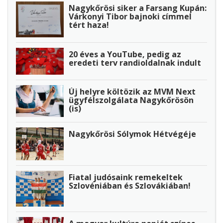
Nagykőrösi siker a Farsang Kupán:
Várkonyi Tibor bajnoki címmel
tért haza!
20 éves a YouTube, pedig az
eredeti terv randioldalnak indult
Új helyre költözik az MVM Next
ügyfélszolgálata Nagykőrösön
(is)
Nagykőrösi Sólymok Hétvégéje
Fiatal judósaink remekeltek
Szlovéniában és Szlovákiában!