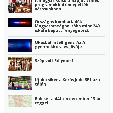
A magyar kultúra napját színes
programokkal ünnepelték
városunkban
Országos bombariadók
Magyarországon: több mint 240
iskola kapott fenyegetést
Okosból intelligens: Az AI
gyermekkora és jövője
Szép volt Sólymok!
Újabb siker a Kőrös Judo SE háza
táján
Baleset a 441-en december 13-án
reggel