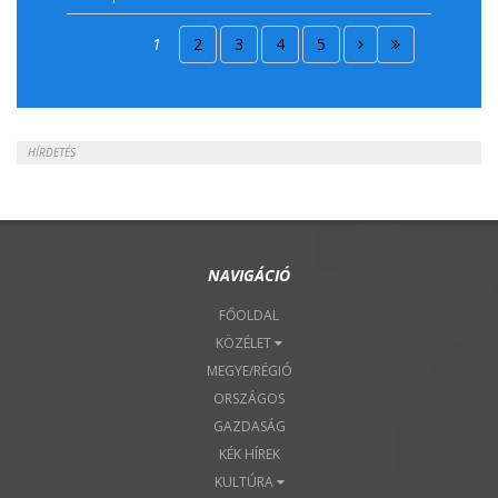
2018. Április 15.
1
2
3
4
5
2018. Április 22.
HÍRDETÉS
NAVIGÁCIÓ
FŐOLDAL
KÖZÉLET
MEGYE/RÉGIÓ
ORSZÁGOS
GAZDASÁG
KÉK HÍREK
KULTÚRA