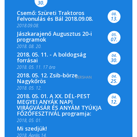
30.
Csemő: Szüreti Traktoros
08.
Felvonulás és Bál 2018.09.08.
13.
2018.09.08.
Jászkarajenő Augusztus 20-i
05.
programok
07.
2018. 08. 20.
2018. 05. 11. - A boldogság
04.
forrásai
30.
2018. 05. 11. 17 óra
2018. 05. 12. Zsib-börze
04.
DERSHAN
2018. 05. 11. 19 óra
Nagykőrös
25.
2018. 05. 12.
2018. 05. 01. A XX. DÉL-PEST
04.
MEGYEI ANYÁK NAPI
12.
VIRÁGVÁSÁR ÉS ANYÁM TYÚKJA
FŐZŐFESZTIVÁL programja:
2018, 05. 01.
Mi szedjük!
2018. Április 14.