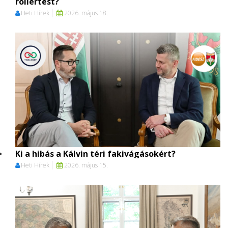
rollertest?
Heti Hírek
2026. május 18.
Ki a hibás a Kálvin téri fakivágásokért?
Heti Hírek
2026. május 15.