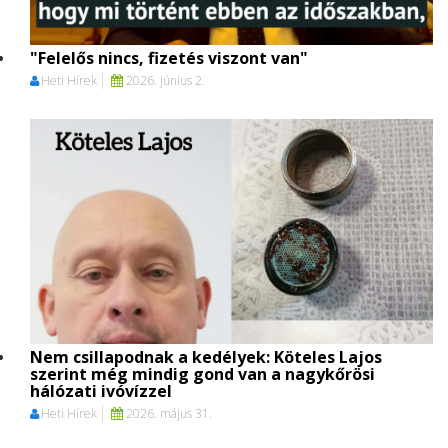
"Felelős nincs, fizetés viszont van"
Heti Hírek
2026. június 2.
Nem csillapodnak a kedélyek: Köteles Lajos
szerint még mindig gond van a nagykőrösi
hálózati ivóvízzel
Heti Hírek
2026. május 31.