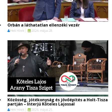
Orbán a láthatatlan ellenzéki vezér
Heti Hírek
2026. május 28.
Közösség, jótékonyság és jövőépítés a Holt-Tisza
partján – Interjú Köteles Lajossal
Heti Hírek
2026. május 25.