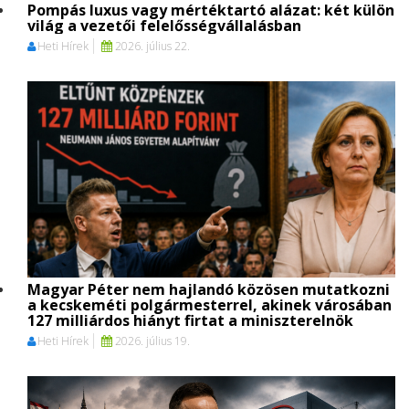
Pompás luxus vagy mértéktartó alázat: két külön
világ a vezetői felelősségvállalásban
Heti Hírek
2026. július 22.
Magyar Péter nem hajlandó közösen mutatkozni
a kecskeméti polgármesterrel, akinek városában
127 milliárdos hiányt firtat a miniszterelnök
Heti Hírek
2026. július 19.