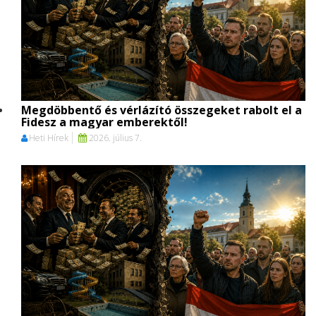
Megdöbbentő és vérlázító összegeket rabolt el a
Fidesz a magyar emberektől!
Heti Hírek
2026. július 7.