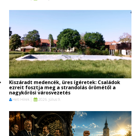
Kiszáradt medencék, üres ígéretek: Családok
ezreit fosztja meg a strandolás örömétől a
nagykőrösi városvezetés
Heti Hírek
2026. július 9.