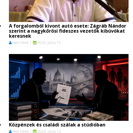
A forgalomból kivont autó esete: Zágráb Nándor
szerint a nagykőrösi fideszes vezetők kibúvókat
keresnek
Heti Hírek
2026. július 15.
Közpénzek és családi szálak a stúdióban
Heti Hírek
2026. július 12.