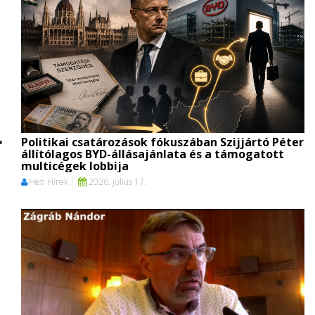
Politikai csatározások fókuszában Szijjártó Péter
állítólagos BYD-állásajánlata és a támogatott
multicégek lobbija
Heti Hírek
2026. július 17.