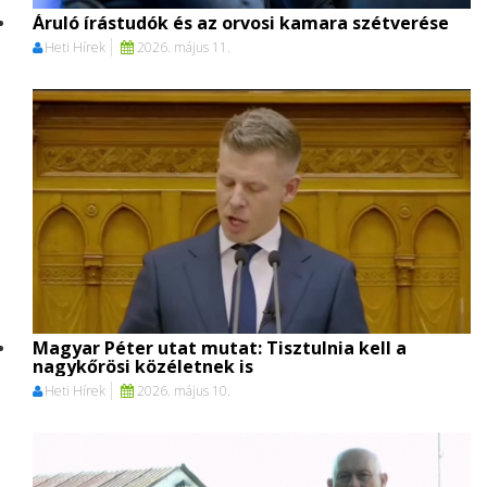
Áruló írástudók és az orvosi kamara szétverése
Heti Hírek
2026. május 11.
Magyar Péter utat mutat: Tisztulnia kell a
nagykőrösi közéletnek is
Heti Hírek
2026. május 10.