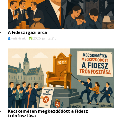
A Fidesz igazi arca
Heti Hírek
2026. június 21.
Kecskeméten megkezdődött a Fidesz
trónfosztása