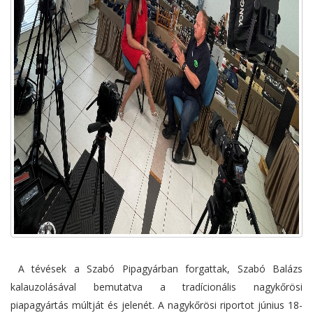
A tévések a Szabó Pipagyárban forgattak, Szabó Balázs
kalauzolásával bemutatva a tradícionális nagykőrösi
piapagyártás múltját és jelenét. A nagykőrösi riportot június 18-