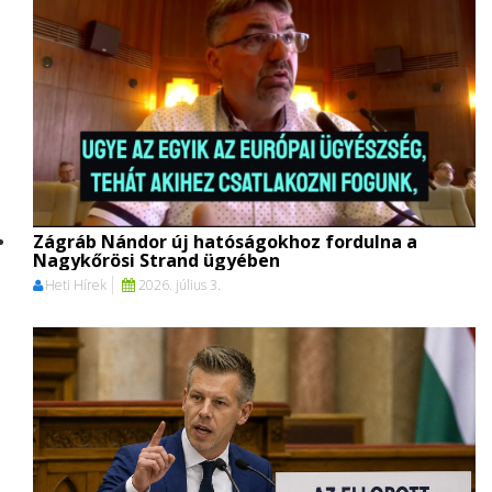
Zágráb Nándor új hatóságokhoz fordulna a
Nagykőrösi Strand ügyében
Heti Hírek
2026. július 3.