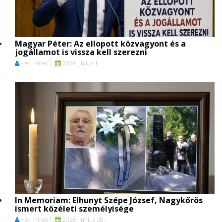
Magyar Péter: Az ellopott közvagyont és a
jogállamot is vissza kell szerezni
Heti Hírek
2026. július 1.
In Memoriam: Elhunyt Szépe József, Nagykőrös
ismert közéleti személyisége
Heti Hírek
2026. június 28.