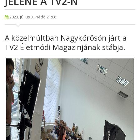
JELENE A TV2-N
2023. július 3., hétfő 21:06
A közelmúltban Nagykőrösön járt a
TV2 Életmódi Magazinjának stábja.