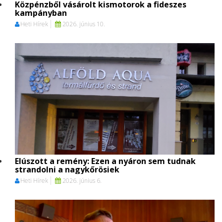
Közpénzből vásárolt kismotorok a fideszes
kampányban
Heti Hírek
2026. június 10.
Elúszott a remény: Ezen a nyáron sem tudnak
strandolni a nagykőrösiek
Heti Hírek
2026. június 6.