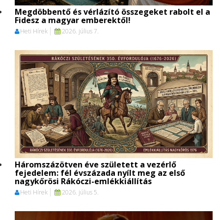
Megdöbbentő és vérlázító összegeket rabolt el a
Fidesz a magyar emberektől!
Heti Hírek
2026. július 7.
Háromszázötven éve született a vezérlő
fejedelem: fél évszázada nyílt meg az első
nagykőrösi Rákóczi-emlékkiállítás
Heti Hírek
2026. július 5.