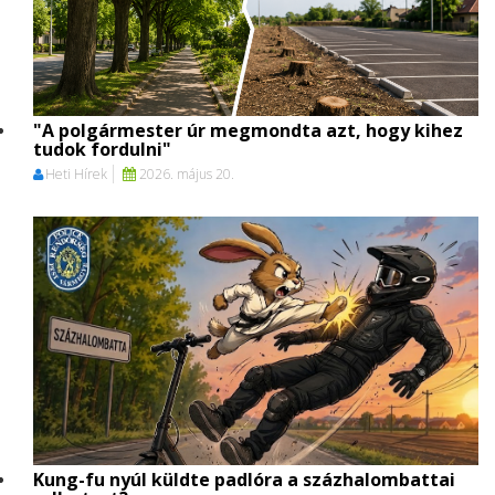
"A polgármester úr megmondta azt, hogy kihez
tudok fordulni"
Heti Hírek
2026. május 20.
Kung-fu nyúl küldte padlóra a százhalombattai