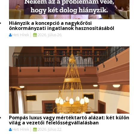
Hiányzik a koncepció a nagykőrösi
önkormányzati ingatlanok hasznosításából
Heti Hírek
2026. július 26.
Pompás luxus vagy mértéktartó alázat: két külön
világ a vezetői felelősségvállalásban
Heti Hírek
2026. július 22.