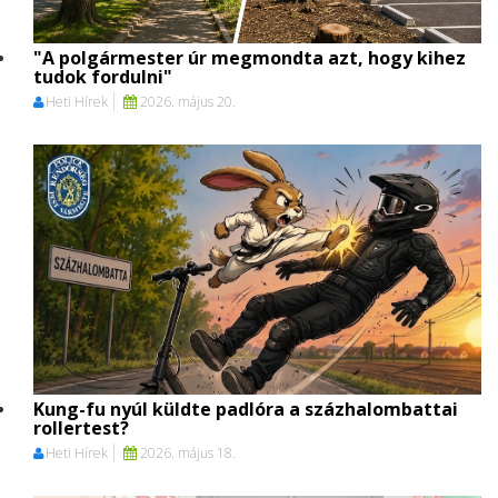
"A polgármester úr megmondta azt, hogy kihez
tudok fordulni"
Heti Hírek
2026. május 20.
Kung-fu nyúl küldte padlóra a százhalombattai
rollertest?
Heti Hírek
2026. május 18.