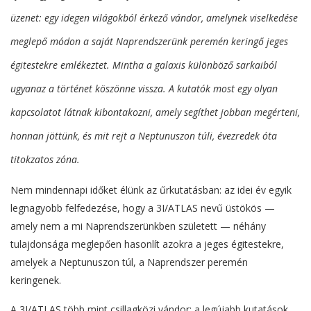
üzenet: egy idegen világokból érkező vándor, amelynek viselkedése
meglepő módon a saját Naprendszerünk peremén keringő jeges
égitestekre emlékeztet. Mintha a galaxis különböző sarkaiból
ugyanaz a történet köszönne vissza. A kutatók most egy olyan
kapcsolatot látnak kibontakozni, amely segíthet jobban megérteni,
honnan jöttünk, és mit rejt a Neptunuszon túli, évezredek óta
titokzatos zóna.
Nem mindennapi időket élünk az űrkutatásban: az idei év egyik
legnagyobb felfedezése, hogy a 3I/ATLAS nevű üstökös —
amely nem a mi Naprendszerünkben született — néhány
tulajdonsága meglepően hasonlít azokra a jeges égitestekre,
amelyek a Neptunuszon túl, a Naprendszer peremén
keringenek.
A 3I/ATLAS több mint csillagközi vándor: a legújabb kutatások