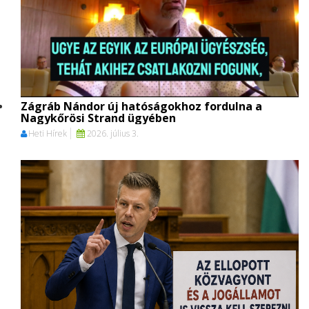
Zágráb Nándor új hatóságokhoz fordulna a
Nagykőrösi Strand ügyében
Heti Hírek
2026. július 3.