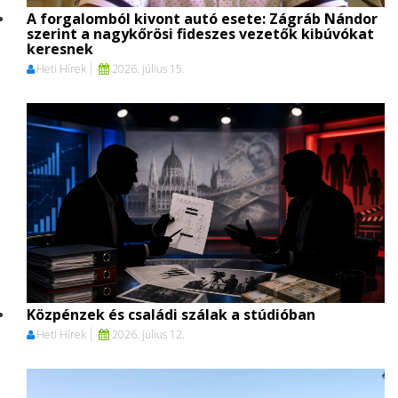
A forgalomból kivont autó esete: Zágráb Nándor
szerint a nagykőrösi fideszes vezetők kibúvókat
keresnek
Heti Hírek
2026. július 15.
Közpénzek és családi szálak a stúdióban
Heti Hírek
2026. július 12.