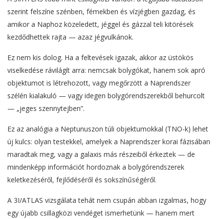
szerint felszíne szénben, fémekben és vízjégben gazdag, és
amikor a Naphoz közeledett, jéggel és gázzal teli kitörések
kezdődhettek rajta — azaz jégvulkánok.
Ez nem kis dolog. Ha a feltevések igazak, akkor az üstökös
viselkedése rávilágít arra: nemcsak bolygókat, hanem sok apró
objektumot is létrehozott, vagy megőrzött a Naprendszer
szélén kialakuló — vagy idegen bolygórendszerekből behurcolt
— „jeges szennytejben”.
Ez az analógia a Neptunuszon túli objektumokkal (TNO-k) lehet
új kulcs: olyan testekkel, amelyek a Naprendszer korai fázisában
maradtak meg, vagy a galaxis más részeiből érkeztek — de
mindenképp információt hordoznak a bolygórendszerek
keletkezéséről, fejlődéséről és sokszínűségéről.
A 3I/ATLAS vizsgálata tehát nem csupán abban izgalmas, hogy
egy újabb csillagközi vendéget ismerhetünk — hanem mert