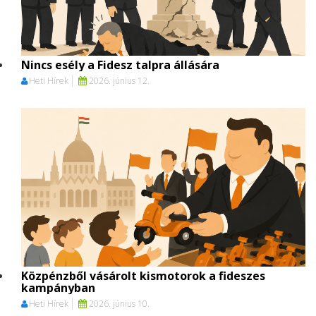
Nincs esély a Fidesz talpra állására
Heti Hírek
2026. június 12.
Közpénzből vásárolt kismotorok a fideszes
kampányban
Heti Hírek
2026. június 10.