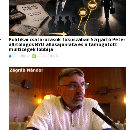
Politikai csatározások fókuszában Szijjártó Péter
állítólagos BYD-állásajánlata és a támogatott
multicégek lobbija
Heti Hírek
2026. július 17.