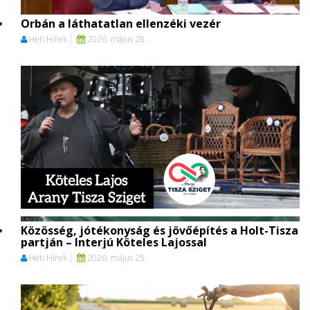
Orbán a láthatatlan ellenzéki vezér
Heti Hírek
2026. május 28.
Közösség, jótékonyság és jövőépítés a Holt-Tisza
partján – Interjú Köteles Lajossal
Heti Hírek
2026. május 25.