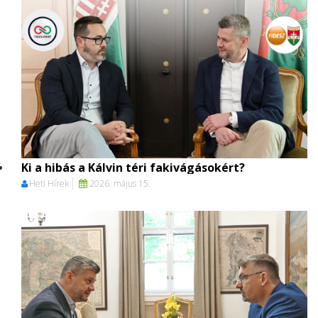
Ki a hibás a Kálvin téri fakivágásokért?
Heti Hírek
2026. május 15.