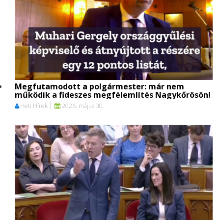
Megfutamodott a polgármester: már nem
működik a fideszes megfélemlítés Nagykőrösön!
Heti Hírek
2026. május 30.