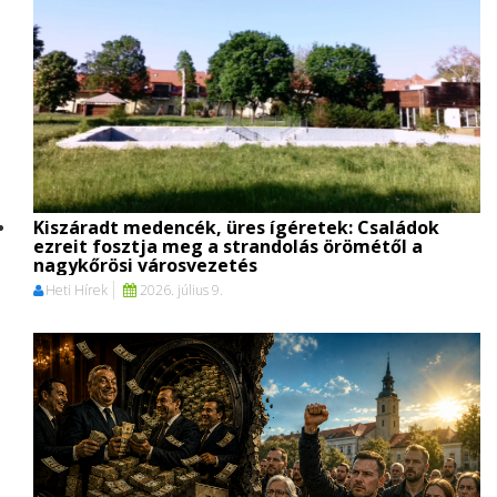
Kiszáradt medencék, üres ígéretek: Családok
ezreit fosztja meg a strandolás örömétől a
nagykőrösi városvezetés
Heti Hírek
2026. július 9.