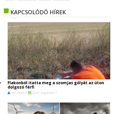
KAPCSOLÓDÓ HÍREK
Flakonból itatta meg a szomjas gólyát az úton
dolgozó férfi
Heti Hírek
2026. augusztus 7.