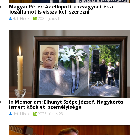
Magyar Péter: Az ellopott közvagyont és a
jogállamot is vissza kell szerezni
Heti Hírek
2026. július 1.
In Memoriam: Elhunyt Szépe József, Nagykőrös
ismert közéleti személyisége
Heti Hírek
2026. június 28.