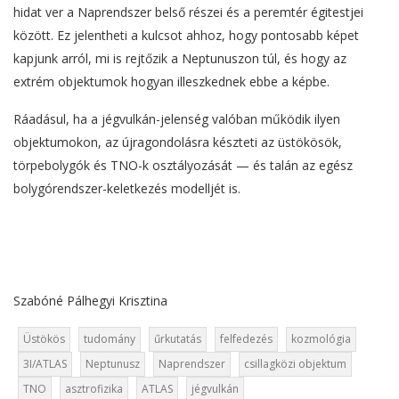
hidat ver a Naprendszer belső részei és a peremtér égitestjei
között. Ez jelentheti a kulcsot ahhoz, hogy pontosabb képet
kapjunk arról, mi is rejtőzik a Neptunuszon túl, és hogy az
extrém objektumok hogyan illeszkednek ebbe a képbe.
Ráadásul, ha a jégvulkán-jelenség valóban működik ilyen
objektumokon, az újragondolásra készteti az üstökösök,
törpebolygók és TNO-k osztályozását — és talán az egész
bolygórendszer-keletkezés modelljét is.
Szabóné Pálhegyi Krisztina
Üstökös
tudomány
űrkutatás
felfedezés
kozmológia
3I/ATLAS
Neptunusz
Naprendszer
csillagközi objektum
TNO
asztrofizika
ATLAS
jégvulkán