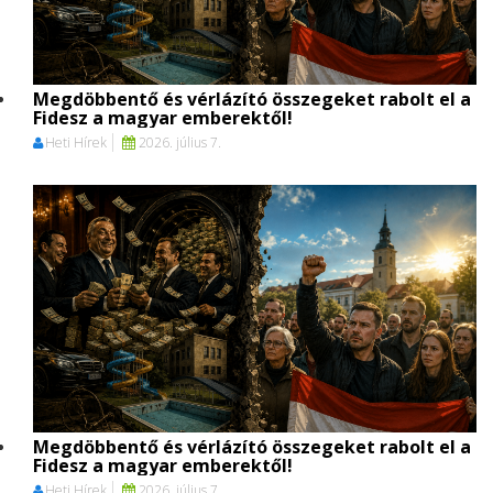
Megdöbbentő és vérlázító összegeket rabolt el a
Fidesz a magyar emberektől!
Heti Hírek
2026. július 7.
Megdöbbentő és vérlázító összegeket rabolt el a
Fidesz a magyar emberektől!
Heti Hírek
2026. július 7.