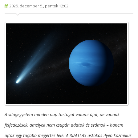
2025. december 5., péntek 12:02
A világegyetem minden nap tartogat valami újat, de vannak
felfedezések, amelyek nem csupán adatok és számok – hanem
ajtók egy tágabb megértés felé. A 3I/ATLAS üstökös ilyen kozmikus