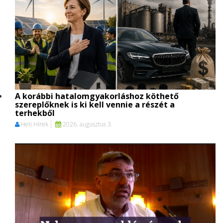
A korábbi hatalomgyakorláshoz köthető
szereplőknek is ki kell vennie a részét a
terhekből
Heti Hírek
2026. augusztus 3.