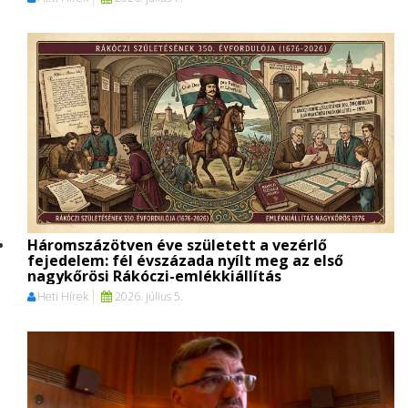
Háromszázötven éve született a vezérlő
fejedelem: fél évszázada nyílt meg az első
nagykőrösi Rákóczi-emlékkiállítás
Heti Hírek
2026. július 5.