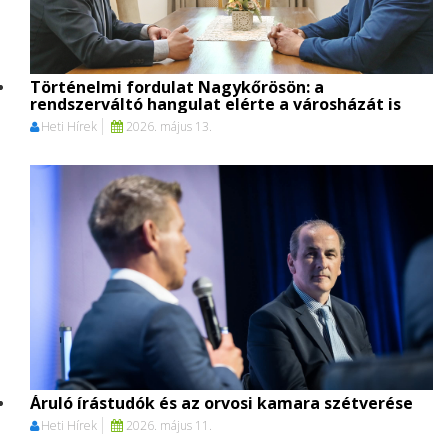
Történelmi fordulat Nagykőrösön: a
rendszerváltó hangulat elérte a városházát is
Heti Hírek
2026. május 13.
Áruló írástudók és az orvosi kamara szétverése
Heti Hírek
2026. május 11.