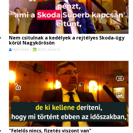
Nem csitulnak a kedélyek a rejtélyes Skoda-ügy
körül Nagykőrösön
Heti Hírek
2026. június 5.
"Felelős nincs, fizetés viszont van"