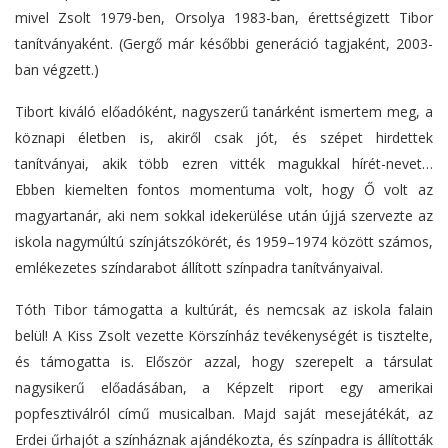
mivel Zsolt 1979-ben, Orsolya 1983-ban, érettségizett Tibor
tanítványaként. (Gergő már későbbi generáció tagjaként, 2003-
ban végzett.)
Tibort kiváló előadóként, nagyszerű tanárként ismertem meg, a
köznapi életben is, akiről csak jót, és szépet hirdettek
tanítványai, akik több ezren vitték magukkal hírét-nevet…
Ebben kiemelten fontos momentuma volt, hogy Ő volt az
magyartanár, aki nem sokkal idekerülése után újjá szervezte az
iskola nagymúltú színjátszókörét, és 1959–1974 között számos,
emlékezetes színdarabot állított színpadra tanítványaival.
Tóth Tibor támogatta a kultúrát, és nemcsak az iskola falain
belül! A Kiss Zsolt vezette Körszínház tevékenységét is tisztelte,
és támogatta is. Először azzal, hogy szerepelt a társulat
nagysikerű előadásában, a Képzelt riport egy amerikai
popfesztiválról című musicalban. Majd saját mesejátékát, az
Erdei űrhajót a színháznak ajándékozta, és színpadra is állították