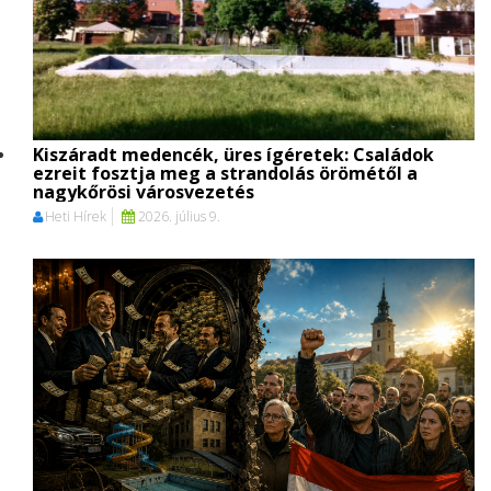
Kiszáradt medencék, üres ígéretek: Családok
ezreit fosztja meg a strandolás örömétől a
nagykőrösi városvezetés
Heti Hírek
2026. július 9.