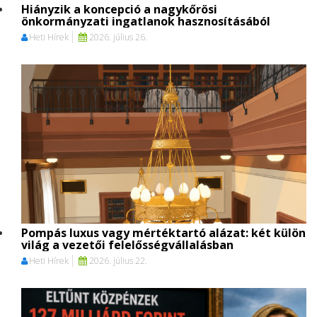
Hiányzik a koncepció a nagykőrösi
önkormányzati ingatlanok hasznosításából
Heti Hírek
2026. július 26.
Pompás luxus vagy mértéktartó alázat: két külön
világ a vezetői felelősségvállalásban
Heti Hírek
2026. július 22.