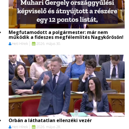
Megfutamodott a polgármester: már nem
működik a fideszes megfélemlítés Nagykőrösön!
Heti Hírek
2026. május 30.
Orbán a láthatatlan ellenzéki vezér
Heti Hírek
2026. május 28.