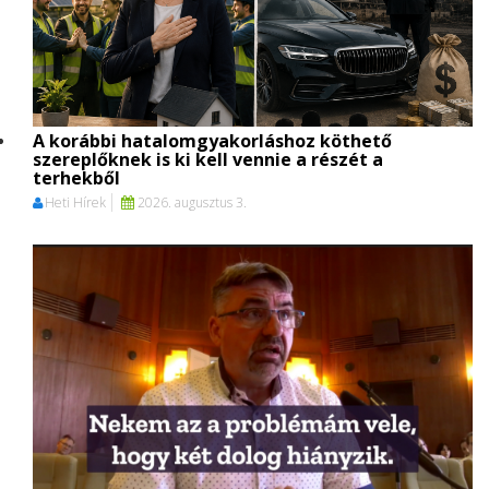
A korábbi hatalomgyakorláshoz köthető
szereplőknek is ki kell vennie a részét a
terhekből
Heti Hírek
2026. augusztus 3.