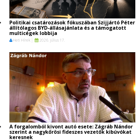
Politikai csatározások fókuszában Szijjártó Péter
állítólagos BYD-állásajánlata és a támogatott
multicégek lobbija
Heti Hírek
2026. július 17.
A forgalomból kivont autó esete: Zágráb Nándor
szerint a nagykőrösi fideszes vezetők kibúvókat
keresnek