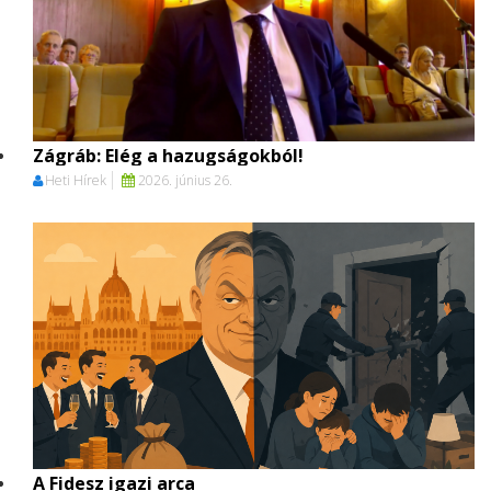
Zágráb: Elég a hazugságokból!
Heti Hírek
2026. június 26.
A Fidesz igazi arca