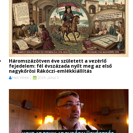
Háromszázötven éve született a vezérlő
fejedelem: fél évszázada nyílt meg az első
nagykőrösi Rákóczi-emlékkiállítás
Heti Hírek
2026. július 5.