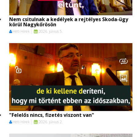
Nem csitulnak a kedélyek a rejtélyes Skoda-ügy
körül Nagykőrösön
Heti Hírek
2026. június 5.
"Felelős nincs, fizetés viszont van"
Heti Hírek
2026. június 2.