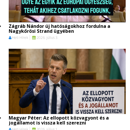
Zágráb Nándor új hatóságokhoz fordulna a
Nagykőrösi Strand ügyében
Heti Hírek
2026. július 3.
Magyar Péter: Az ellopott közvagyont és a
jogállamot is vissza kell szerezni
Heti Hírek
2026. július 1.