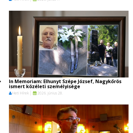
In Memoriam: Elhunyt Szépe József, Nagykőrös
ismert közéleti személyisége
Heti Hírek
2026. június 28.