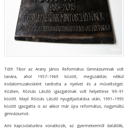
Tóth Tibor az Arany János Református Gimnáziumnak volt
tanára, ahol 1957–1969 között, megszakítás nélkül
irodalomszakosként tanította a nyelvet és a műveltséget.
Közben, Rózsás László igazgatónak volt helyettese ’69–91
között. Majd Rózsás László nyugdíjaztatása után, 1991–1995
között igazgatta is az akkor már újra református, nagymúltú
gimnáziumot.
Ami kapcsolatunkra vonatkozik, az gyermekeimről datálólik,