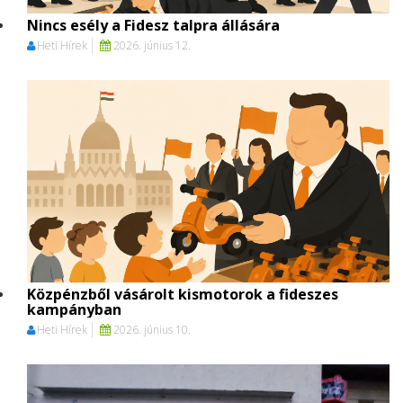
Nincs esély a Fidesz talpra állására
Heti Hírek
2026. június 12.
Közpénzből vásárolt kismotorok a fideszes
kampányban
Heti Hírek
2026. június 10.