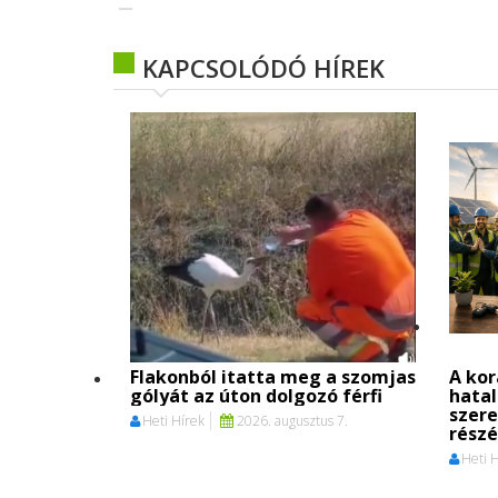
KAPCSOLÓDÓ HÍREK
Flakonból itatta meg a szomjas
A kor
gólyát az úton dolgozó férfi
hata
szere
Heti Hírek
2026. augusztus 7.
részé
Heti 