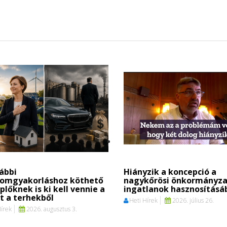
ábbi
Hiányzik a koncepció a
lomgyakorláshoz köthető
nagykőrösi önkormányza
plőknek is ki kell vennie a
ingatlanok hasznosításá
t a terhekből
Heti Hírek
2026. július 26.
Hírek
2026. augusztus 3.