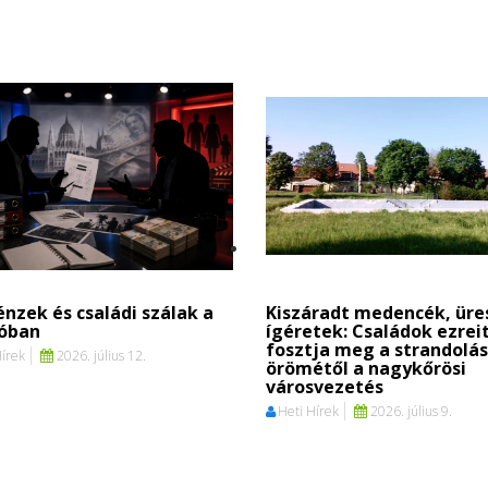
nzek és családi szálak a
Kiszáradt medencék, üre
ióban
ígéretek: Családok ezrei
fosztja meg a strandolás
Hírek
2026. július 12.
örömétől a nagykőrösi
városvezetés
Heti Hírek
2026. július 9.