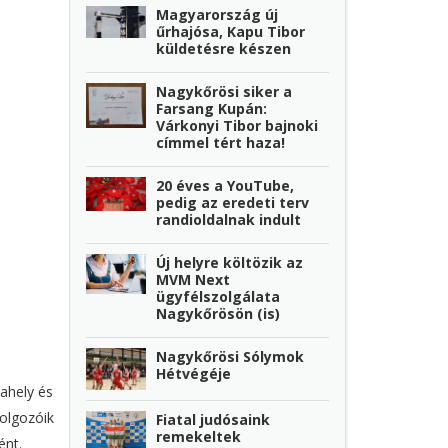
Magyarország új
űrhajósa, Kapu Tibor
küldetésre készen
Nagykőrösi siker a
Farsang Kupán:
Várkonyi Tibor bajnoki
címmel tért haza!
20 éves a YouTube,
pedig az eredeti terv
randioldalnak indult
Új helyre költözik az
MVM Next
ügyfélszolgálata
Nagykőrösön (is)
Nagykőrösi Sólymok
Hétvégéje
ahely és
olgozóik
Fiatal judósaink
remekeltek
ént.