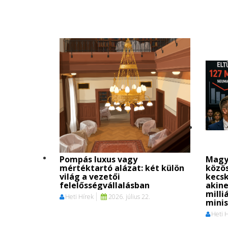
Pompás luxus vagy
Magy
mértéktartó alázat: két külön
közö
világ a vezetői
kecs
felelősségvállalásban
akine
milli
Heti Hírek
2026. július 22.
mini
Heti 