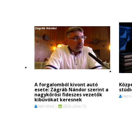
A forgalomból kivont autó
Közpé
esete: Zágráb Nándor szerint a
stúd
nagykőrösi fideszes vezetők
Heti 
kibúvókat keresnek
Heti Hírek
2026. július 15.