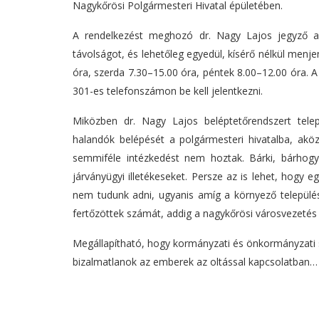
Nagykőrösi Polgármesteri Hivatal épületében.
A rendelkezést meghozó dr. Nagy Lajos jegyző az
távolságot, és lehetőleg egyedül, kísérő nélkül menje
óra, szerda 7.30–15.00 óra, péntek 8.00–12.00 óra. 
301-es telefonszámon be kell jelentkezni.
Miközben dr. Nagy Lajos beléptetőrendszert telepí
halandók belépését a polgármesteri hivatalba, ak
semmiféle intézkedést nem hoztak. Bárki, bárhog
járványügyi illetékeseket. Persze az is lehet, hogy 
nem tudunk adni, ugyanis amíg a környező település
fertőzöttek számát, addig a nagykőrösi városvezetés m
Megállapítható, hogy kormányzati és önkormányzati s
bizalmatlanok az emberek az oltással kapcsolatban…