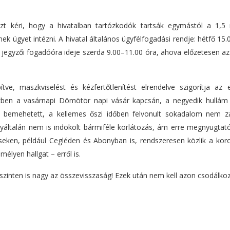
t kéri, hogy a hivatalban tartózkodók tartsák egymástól a 1,5
nek ügyet intézni. A hivatal általános ügyfélfogadási rendje: hétfő 15
A jegyzői fogadóóra ideje szerda 9.00–11.00 óra, ahova előzetesen a
tve, maszkviselést és kézfertőtlenítést elrendelve szigorítja az 
özben a vasárnapi Dömötör napi vásár kapcsán, a negyedik hullám 
y bemehetett, a kellemes őszi időben felvonult sokadalom nem z
egyáltalán nem is indokolt bármiféle korlátozás, ám erre megnyugtat
eken, például Cegléden és Abonyban is, rendszeresen közlik a koro
élyen hallgat – erről is.
zinten is nagy az összevisszaság! Ezek után nem kell azon csodálkoz