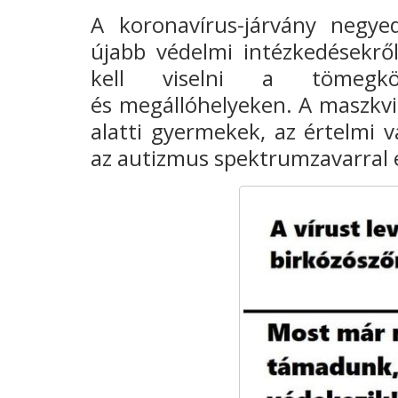
A koronavírus-járvány negy
újabb védelmi intézkedésekrő
kell viselni a tömegköz
és megállóhelyeken. A maszkvis
alatti gyermekek, az értelmi va
az autizmus spektrumzavarral 