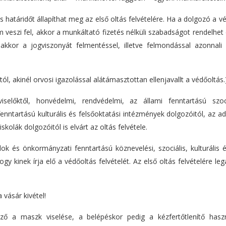
atáridőt állapíthat meg az első oltás felvételére. Ha a dolgozó a v
veszi fel, akkor a munkáltató fizetés nélküli szabadságot rendelhet 
kkor a jogviszonyát felmentéssel, illetve felmondással azonnali h
ól, akinél orvosi igazolással alátámasztottan ellenjavallt a védőoltás.
selőktől, honvédelmi, rendvédelmi, az állami fenntartású szoc
nntartású kulturális és felsőoktatási intézmények dolgozóitól, az ad
kolák dolgozóitól is elvárt az oltás felvétele.
k és önkormányzati fenntartású köznevelési, szociális, kulturális 
 kinek írja elő a védőoltás felvételét. Az első oltás felvételére le
 vásár kivétel!
ző a maszk viselése, a belépéskor pedig a kézfertőtlenítő hasz