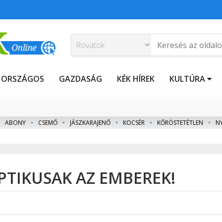
ORSZÁGOS
GAZDASÁG
KÉK HÍREK
KULTÚRA
ABONY
•
CSEMŐ
•
JÁSZKARAJENŐ
•
KOCSÉR
•
KŐRÖSTETÉTLEN
•
N
PTIKUSAK AZ EMBEREK!