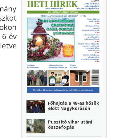
rmány
szkot
okon
 6 év
letve
Főhajtás a 48-as hősök
előtt Nagykőrösön
Pusztító vihar utáni
összefogás