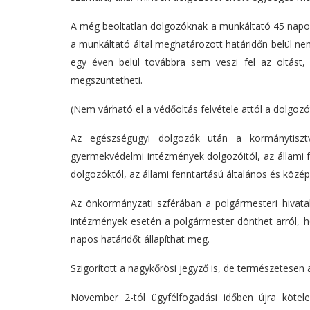
A még beoltatlan dolgozóknak a munkáltató 45 napos h
a munkáltató által meghatározott határidőn belül nem 
egy éven belül továbbra sem veszi fel az oltást, a
megszüntetheti.
(Nem várható el a védőoltás felvétele attól a dolgozót
Az egészségügyi dolgozók után a kormánytisztvi
gyermekvédelmi intézmények dolgozóitól, az állami fe
dolgozóktól, az állami fenntartású általános és középis
Az önkormányzati szférában a polgármesteri hivatalo
intézmények esetén a polgármester dönthet arról, hogy
napos határidőt állapíthat meg.
Szigorított a nagykőrösi jegyző is, de természetesen a
November 2-tól ügyfélfogadási időben újra kötele