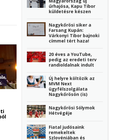
Magyarország új
űrhajósa, Kapu Tibor
küldetésre készen
Nagykőrösi siker a
Farsang Kupán:
Várkonyi Tibor bajnoki
címmel tért haza!
20 éves a YouTube,
pedig az eredeti terv
randioldalnak indult
Új helyre költözik az
MVM Next
ügyfélszolgálata
Nagykőrösön (is)
Nagykőrösi Sólymok
ti
Hétvégéje
ból
Fiatal judósaink
remekeltek
Szlovéniában és