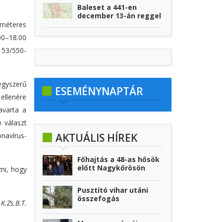
Baleset a 441-en
december 13-án reggel
 méteres
.00–18.00
z 53/550-
egyszerű
ESEMÉNYNAPTÁR
ellenére
avarta a
ó választ
navírus-
AKTUÁLIS HÍREK
Főhajtás a 48-as hősök
előtt Nagykőrösön
ni, hogy
Pusztító vihar utáni
összefogás
K.Zs.B.T.