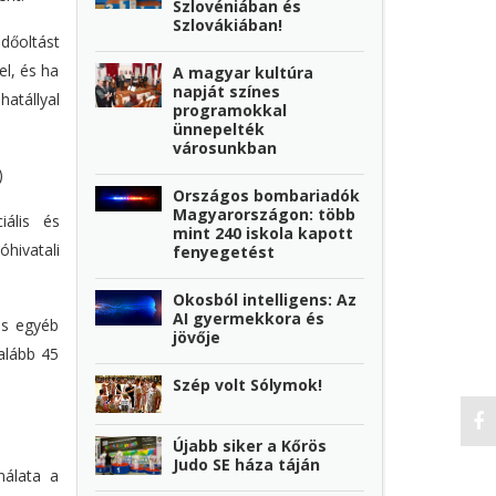
Szlovéniában és
Szlovákiában!
édőoltást
el, és ha
A magyar kultúra
napját színes
atállyal
programokkal
ünnepelték
városunkban
)
Országos bombariadók
Magyarországon: több
iális és
mint 240 iskola kapott
óhivatali
fenyegetést
Okosból intelligens: Az
AI gyermekkora és
és egyéb
jövője
galább 45
Szép volt Sólymok!
Újabb siker a Kőrös
Judo SE háza táján
nálata a