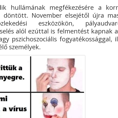
edik hullámának megfékezésére a ko
l döntött. November elsejétől újra ma
lekedési eszközökön, pályaudvar
elés alól ezúttal is felmentést kapnak a
gy pszichoszociális fogyatékossággal, il
élő személyek.