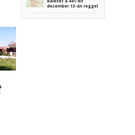
Baleset a 441-en
december 13-án reggel
s
t