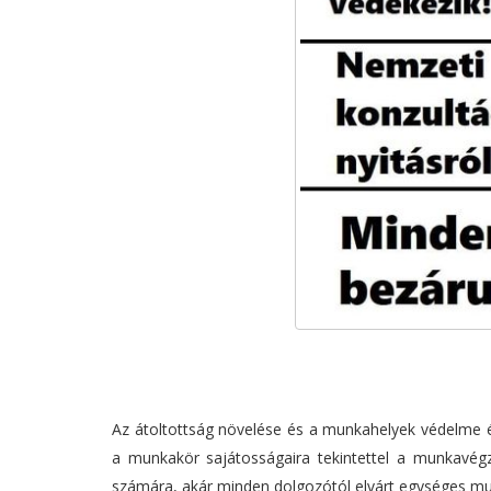
Az átoltottság növelése és a munkahelyek védelme 
a munkakör sajátosságaira tekintettel a munkavégzés
számára, akár minden dolgozótól elvárt egységes mun