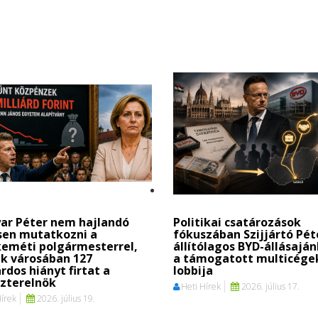
ar Péter nem hajlandó
Politikai csatározások
sen mutatkozni a
fókuszában Szijjártó Pét
keméti polgármesterrel,
állítólagos BYD-állásaján
k városában 127
a támogatott multicége
árdos hiányt firtat a
lobbija
szterelnök
Heti Hírek
2026. július 17.
Hírek
2026. július 19.