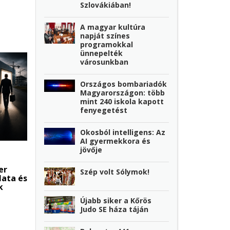
Szlovákiában!
A magyar kultúra
napját színes
programokkal
ünnepelték
városunkban
Országos bombariadók
Magyarországon: több
mint 240 iskola kapott
fenyegetést
Okosból intelligens: Az
AI gyermekkora és
jövője
er
Szép volt Sólymok!
lata és
k
Újabb siker a Kőrös
Judo SE háza táján