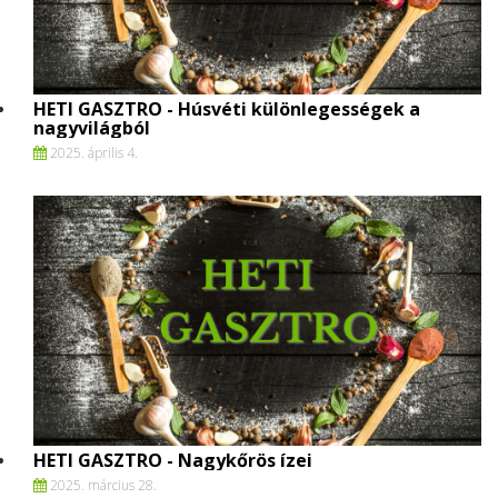
HETI GASZTRO - Húsvéti különlegességek a
nagyvilágból
2025. április 4.
HETI GASZTRO - Nagykőrös ízei
2025. március 28.