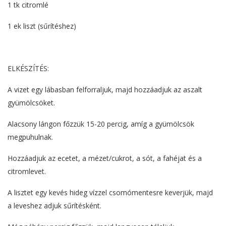
1 tk citromlé
1 ek liszt (sűrítéshez)
ELKÉSZÍTÉS:
A vizet egy lábasban felforraljuk, majd hozzáadjuk az aszalt
gyümölcsöket.
Alacsony lángon főzzük 15-20 percig, amíg a gyümölcsök
megpuhulnak.
Hozzáadjuk az ecetet, a mézet/cukrot, a sót, a fahéjat és a
citromlevet.
A lisztet egy kevés hideg vízzel csomómentesre keverjük, majd
a leveshez adjuk sűrítésként.