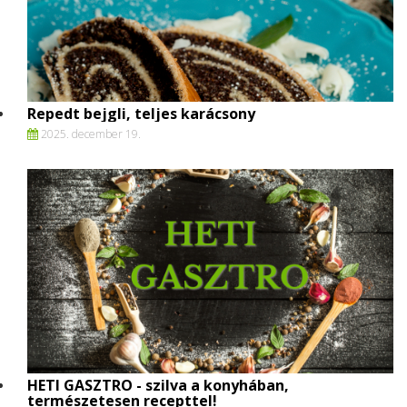
Repedt bejgli, teljes karácsony
2025. december 19.
HETI GASZTRO - szilva a konyhában,
természetesen recepttel!