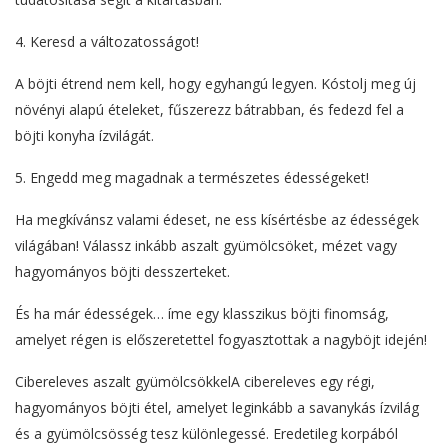
4. Keresd a változatosságot!
A böjti étrend nem kell, hogy egyhangú legyen. Kóstolj meg új
növényi alapú ételeket, fűszerezz bátrabban, és fedezd fel a
böjti konyha ízvilágát.
5. Engedd meg magadnak a természetes édességeket!
Ha megkívánsz valami édeset, ne ess kísértésbe az édességek
világában! Válassz inkább aszalt gyümölcsöket, mézet vagy
hagyományos böjti desszerteket.
És ha már édességek… íme egy klasszikus böjti finomság,
amelyet régen is előszeretettel fogyasztottak a nagyböjt idején!
Cibereleves aszalt gyümölcsökkelA cibereleves egy régi,
hagyományos böjti étel, amelyet leginkább a savanykás ízvilág
és a gyümölcsösség tesz különlegessé. Eredetileg korpából