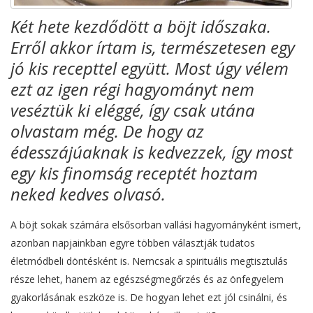
Két hete kezdődött a böjt időszaka.
Erről akkor írtam is, természetesen egy
jó kis recepttel együtt. Most úgy vélem
ezt az igen régi hagyományt nem
veséztük ki eléggé, így csak utána
olvastam még. De hogy az
édesszájúaknak is kedvezzek, így most
egy kis finomság receptét hoztam
neked kedves olvasó.
A böjt sokak számára elsősorban vallási hagyományként ismert,
azonban napjainkban egyre többen választják tudatos
életmódbeli döntésként is. Nemcsak a spirituális megtisztulás
része lehet, hanem az egészségmegőrzés és az önfegyelem
gyakorlásának eszköze is. De hogyan lehet ezt jól csinálni, és