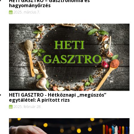
HETI GASZTRO – Gasztronómia és
hagyományőrzés
2025. március 7.
HETI GASZTRO - Hétköznapi „megúszós”
egytálétel: A pirított rizs
2025. február 28.