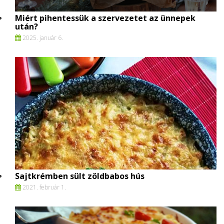
Miért pihentessük a szervezetet az ünnepek
után?
2025. január 6.
Sajtkrémben sült zöldbabos hús
2021. február 1.