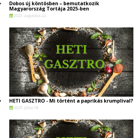
Dobos új köntösben – bemutatkozik
Magyarország Tortája 2025-ben
2025. augusztus 22.
HETI GASZTRO - Mi történt a paprikás krumplival?
2025. július 18.