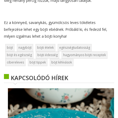
Még néhány percig főzzük, majd langyosan tálaljuk.
Ez a könnyed, savanykás, gyümölcsös leves tökéletes
befejezése lehet egy böjti ebédnek. Próbáld ki, és fedezd fel,
milyen izgalmas lehet a böjti konyha!
böjt
nagyböjt
böjti ételek
egészségtudatosság
böjt és egészség
böjti édesség
hagyományos böjti receptek
cibereleves
böjt tippek
böjt kihívások
KAPCSOLÓDÓ HÍREK