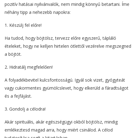
pozitív hatásai nyilvánvalók, nem mindig könnyű betartani. Íme
néhány tipp a nehezebb napokra:
1. Készülj fel előre!
Ha tudod, hogy böjtölsz, tervezz előre egyszerű, tápláló
ételeket, hogy ne kelljen hirtelen ötlettől vezérelve megszegned
a böjtöt.
2. Hidratálj megfelelően!
A folyadékbevitel kulcsfontosságú. Igyál sok vizet, gyógyteát
vagy cukormentes gyümölcslevet, hogy elkerüld a fáradtságot
és a fejfájást.
3. Gondolj a célodra!
Akár spirituális, akár egészségügyi okból böjtölsz, mindig
emlékeztesd magad arra, hogy miért csinálod. A célod
tudatosítása segít a kitartásban.