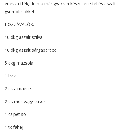
erjesztették, de ma már gyakran készül ecettel és aszalt
gyümölcsökkel.
HOZZÁVALÓK:
10 dkg aszalt szilva
10 dkg aszalt sárgabarack
5 dkg mazsola
1 l víz
2 ek almaecet
2 ek méz vagy cukor
1 csipet só
1 tk fahéj