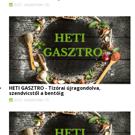
2025. szeptember 26.
HETI GASZTRO - Tízórai újragondolva,
szendvicstől a bentóig
2025. szeptember 19.