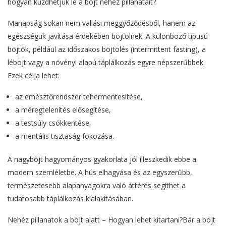
hogyan küzdhetjük le a böjt nehéz pillanatait?
Manapság sokan nem vallási meggyőződésből, hanem az
egészségük javítása érdekében böjtölnek. A különböző típusú
böjtök, például az időszakos böjtölés (intermittent fasting), a
léböjt vagy a növényi alapú táplálkozás egyre népszerűbbek.
Ezek célja lehet:
az emésztőrendszer tehermentesítése,
a méregtelenítés elősegítése,
a testsúly csökkentése,
a mentális tisztaság fokozása.
A nagyböjt hagyományos gyakorlata jól illeszkedik ebbe a
modern szemléletbe. A hús elhagyása és az egyszerűbb,
természetesebb alapanyagokra való áttérés segíthet a
tudatosabb táplálkozás kialakításában.
Nehéz pillanatok a böjt alatt – Hogyan lehet kitartani?Bár a böjt