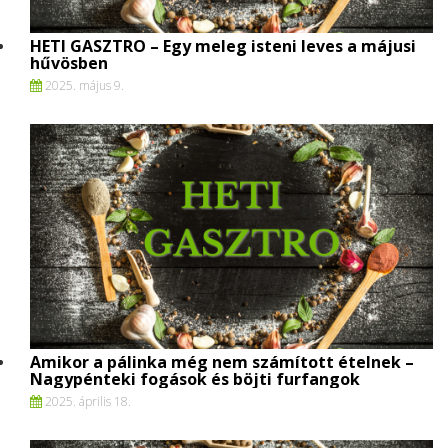
HETI GASZTRO – Egy meleg isteni leves a májusi
hűvösben
2025. május 9.
Amikor a pálinka még nem számított ételnek –
Nagypénteki fogások és böjti furfangok
2025. április 18.