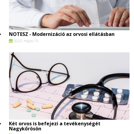
NOTESZ - Modernizáció az orvosi ellátásban
2023. május 15.
Két orvos is befejezi a tevékenységét
Nagykőrösön