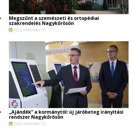
Megszűnt a szemészeti és ortopédiai
szakrendelés Nagykőrösön
2023. november 19.
„Ajándék” a kormánytól: új járóbeteg irányítási
rendszer Nagykőrösön
2023. november 12.