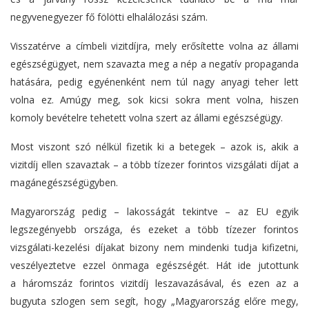
negyvenegyezer fő fölötti elhalálozási szám.
Visszatérve a címbeli vizitdíjra, mely erősítette volna az állami
egészségügyet, nem szavazta meg a nép a negatív propaganda
hatására, pedig egyénenként nem túl nagy anyagi teher lett
volna ez. Amúgy meg, sok kicsi sokra ment volna, hiszen
komoly bevételre tehetett volna szert az állami egészségügy.
Most viszont szó nélkül fizetik ki a betegek – azok is, akik a
vizitdíj ellen szavaztak – a több tízezer forintos vizsgálati díjat a
magánegészségügyben.
Magyarország pedig – lakosságát tekintve – az EU egyik
legszegényebb országa, és ezeket a több tízezer forintos
vizsgálati-kezelési díjakat bizony nem mindenki tudja kifizetni,
veszélyeztetve ezzel önmaga egészségét. Hát ide jutottunk
a háromszáz forintos vizitdíj leszavazásával, és ezen az a
bugyuta szlogen sem segít, hogy „Magyarország előre megy,