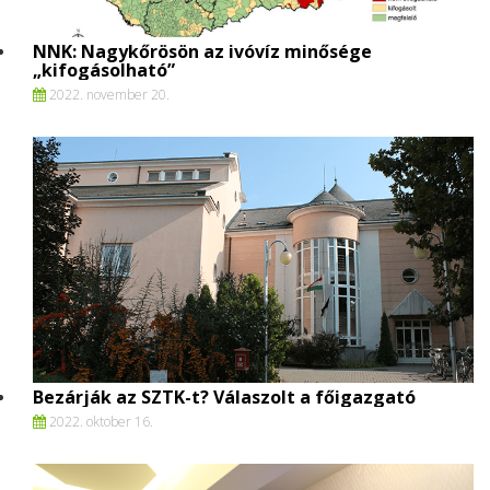
NNK: Nagykőrösön az ivóvíz minősége
„kifogásolható”
2022. november 20.
Bezárják az SZTK-t? Válaszolt a főigazgató
2022. oktober 16.