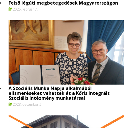
Felső légúti megbetegedések Magyarországon
2025. február 7.
A Szociális Munka Napja alkalmából
elismeréseket vehettek át a Kőris Integrált
Szociális Intézmény munkatársai
2023. december 5.