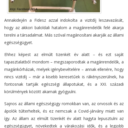
Annakidején a Fidesz azzal indokolta a vizitdíj leszavazását,
hogy az akkori baloldali hatalom a magánrendelők felé akarja
terelni a társadalmat. Más szóval magánosítani akarják az állami
egészségügyet.
Ehhez képest az elmúlt tizenkét év alatt – és ezt saját
tapasztalatból mondom – megszaporodtak a magánrendelők, a
magánkórházak, melyek igénybevételére – annak ellenére, hogy
nincs vizitdíj – már a kisebb keresetűek is rákényszerülnek, ha
fontosnak tartják egészségi állapotukat, és a XXI. századi
körülmények között akarnak gyógyulni.
Sajnos az állami egészségügy romokban van, az orvosok és az
ápolók túlterheltek, és ez nemcsak a Covid-járvány miatt van
így. Az állam az elmúlt tizenkét év alatt hagyta lepusztulni az
egészségügyet, növekedtek a várakozási idők, és a legjobb