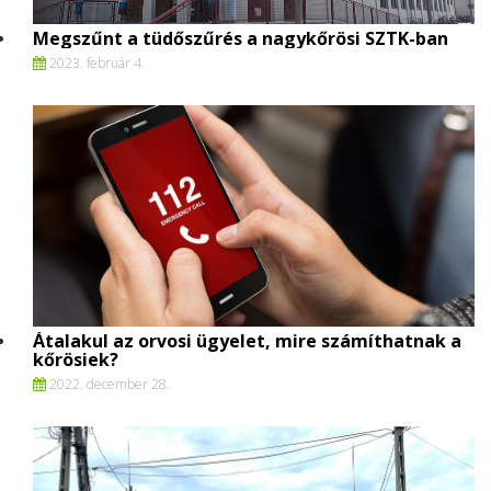
Megszűnt a tüdőszűrés a nagykőrösi SZTK-ban
2023. február 4.
Átalakul az orvosi ügyelet, mire számíthatnak a
kőrösiek?
2022. december 28.