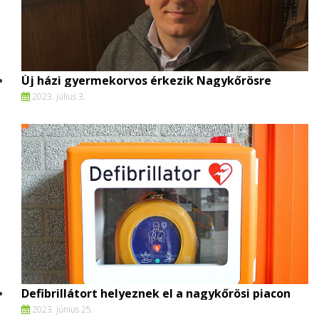
Új házi gyermekorvos érkezik Nagykőrösre
2023. július 3.
Defibrillátort helyeznek el a nagykőrösi piacon
2023. június 25.