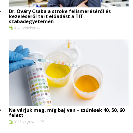
Dr. Óváry Csaba a stroke felismeréséről és
kezeléséről tart előadást a TIT
szabadegyetemén
2025. oktober 27.
Ne várjuk meg, míg baj van – szűrések 40, 50, 60
felett
2025. augusztus 25.