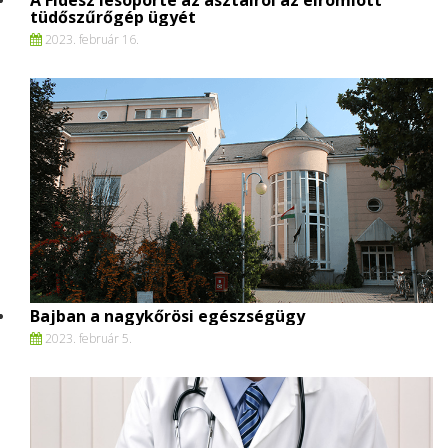
A Fidesz lesöpörte az asztalról az elromlott
tüdőszűrőgép ügyét
2023. február 16.
Bajban a nagykőrösi egészségügy
2023. február 5.