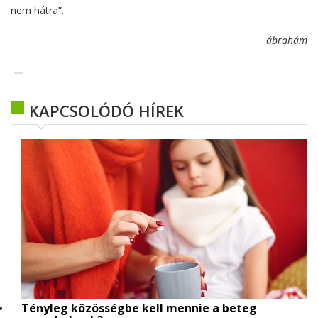
nem hátra”.
ábrahám
KAPCSOLÓDÓ HÍREK
Tényleg közösségbe kell mennie a beteg