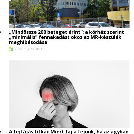
„Mindössze 200 beteget érint”: a kórház szerint
„minimális” fennakadást okoz az MR-készülék
meghibásodása
2025. augusztus 1.
A fejfájás titkai: Miért fáj a fejünk, ha az agyban