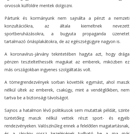
orvosok külföldre mentek dolgozni.
Pártunk és kormányunk nem sajnálta a pénzt a nemzeti
konzultációkra, az általa kiemeltnek nevezett
sportberuházásokra, a bugyuta propaganda üzenetet
tartalmazó óriásplakátokra, de az egészségügyre nagyon is.
A koronavírus-járvány tekintetében hagyta azt, hogy drága
pénzen teszteltethessék magukat az emberek, miközben ez
más országokban ingyenes szolgáltatás volt.
A tömegrendezvények sorban követték egymást, ahol maszk
nélkül ültek az emberek, csakúgy, mint a vendéglőkben, nem
tartva be a biztonsági távolságot.
Sajnos a hatalmon lévő politikusok sem mutattak példát, szinte
tüntetőleg maszk nélkül vettek részt sport- és egyéb
rendezvényeken. Valószínűleg ennek a felelőtlen magatartásnak,
és a járvány rossz kezelésének tudható be a ma már