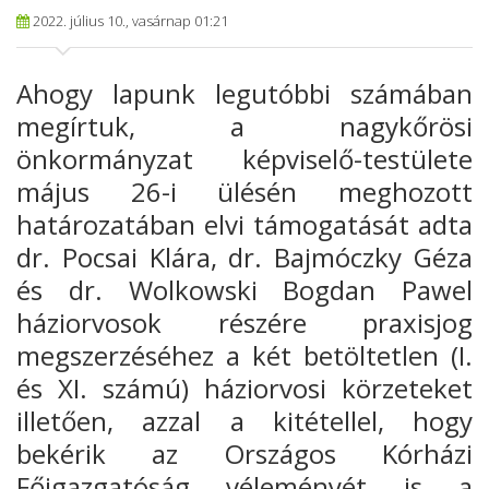
2022. július 10., vasárnap 01:21
Ahogy lapunk legutóbbi számában
megírtuk, a nagykőrösi
önkormányzat képviselő-testülete
május 26-i ülésén meghozott
határozatában elvi támogatását adta
dr. Pocsai Klára, dr. Bajmóczky Géza
és dr. Wolkowski Bogdan Pawel
háziorvosok részére praxisjog
megszerzéséhez a két betöltetlen (I.
és XI. számú) háziorvosi körzeteket
illetően, azzal a kitétellel, hogy
bekérik az Országos Kórházi
Főigazgatóság véleményét is a