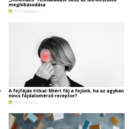
meghibásodása
2025. augusztus 1.
A fejfájás titkai: Miért fáj a fejünk, ha az agyban
nincs fájdalomérző receptor?
2025. május 21.