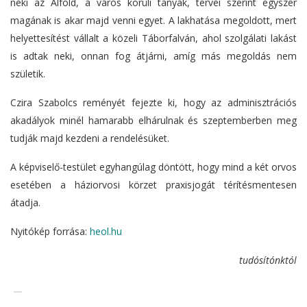
neki az Alföld, a város körüli tanyák, tervei szerint egyszer
magának is akar majd venni egyet. A lakhatása megoldott, mert
helyettesítést vállalt a közeli Táborfalván, ahol szolgálati lakást
is adtak neki, onnan fog átjárni, amíg más megoldás nem
születik.
Czira Szabolcs reményét fejezte ki, hogy az adminisztrációs
akadályok minél hamarabb elhárulnak és szeptemberben meg
tudják majd kezdeni a rendelésüket.
A képviselő-testület egyhangúlag döntött, hogy mind a két orvos
esetében a háziorvosi körzet praxisjogát térítésmentesen
átadja.
Nyitókép forrása:
heol.hu
tudósítónktól