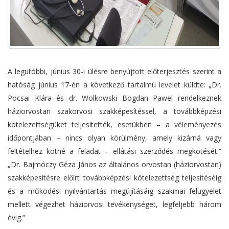
A legutóbbi, június 30-i ülésre benyújtott előterjesztés szerint a
hatóság június 17-én a következő tartalmú levelet küldte: „Dr.
Pocsai Klára és dr. Wolkowski Bogdan Pawel rendelkeznek
háziorvostan szakorvosi szakképesítéssel, a továbbképzési
kötelezettségüket teljesítették, esetükben – a véleményezés
időpontjában – nincs olyan körülmény, amely kizárná vagy
feltételhez kötné a feladat – ellátási szerződés megkötését.”
„Dr. Bajmóczy Géza János az általános orvostan (háziorvostan)
szakképesítésre előírt továbbképzési kötelezettség teljesítéséig
és a működési nyilvántartás megújításáig szakmai felügyelet
mellett végezhet háziorvosi tevékenységet, legfeljebb három
évig.”