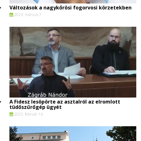
Változások a nagykőrösi fogorvosi körzetekben
2023. március 7.
A Fidesz lesöpörte az asztalról az elromlott
tüdőszűrőgép ügyét
2023. február 16.