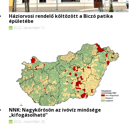
Háziorvosi rendelő költözött a Biczó patika
épületébe
2022. december 11.
NNK: Nagykőrösön az ivóvíz minősége
„kifogásolható”
2022. november 20.