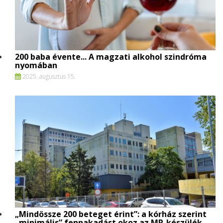
200 baba évente... A magzati alkohol szindróma
nyomában
2025. augusztus 15.
„Mindössze 200 beteget érint”: a kórház szerint
„minimális” fennakadást okoz az MR-készülék