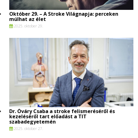
Október 29. – A Stroke Világnapja: perceken
múlhat az élet
2025. oktober 29.
Dr. Óváry Csaba a stroke felismeréséről és
kezeléséről tart előadást a TIT
szabadegyetemén
2025. oktober 27.