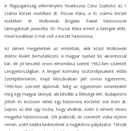
A főigazgatóság véleményére hivatkozva Czira Szabolcs az I.
számú körzet esetében dr. Pocsai Klára, a XI. számú körzet
esetében dr. Wolkowski Bogdan Pawel háziorvosok
támogatását javasolta. Dr. Pocsai Klára ismert a betegek előtt,
mivel korábban ő már volt a körzet háziorvosa.
Az ülésen megjelentek az érintettek, akik közül Wolkowski
doktor kívánt bemutatkozni. A magyar nyelvet kis akcentussal
bár, de jól beszélő orvos elmondása szerint 1962-ben született
Lengyelországban. A lengyel kormány ösztöndíjasaként előbb
Szentpéterváron, majd Moszkvában járt orvosi egyetemre,
1990-ben szerzett diplomát. Még az egyetemen ismerkedett
meg egy magyar lánnyal, aki később a felesége lett. Budapestre
jöttek és közösen vittek egy háziorvosi körzetet sok éven át.
Sajnos az élet úgy hozta, hogy elváltak, ezért ő elment Heves
megyébe háziorvosnak. Ott praktizál, de szeretett volna eljönni
onnan, ezért találta kedvezőnek a nagykőrösi pályázatot. Tetszik