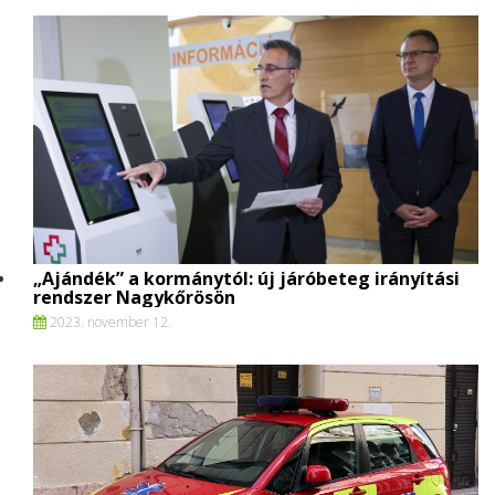
„Ajándék” a kormánytól: új járóbeteg irányítási
rendszer Nagykőrösön
2023. november 12.