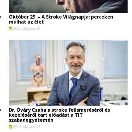
Október 29. – A Stroke Világnapja: perceken
múlhat az élet
2025. oktober 29.
Dr. Óváry Csaba a stroke felismeréséről és
kezeléséről tart előadást a TIT
szabadegyetemén
2025. oktober 27.