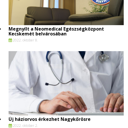
Megnyílt a Neomedical Egészségközpont
Kecskemét belvárosában
2022. oktober 8.
Új háziorvos érkezhet Nagykőrösre
2022. oktober 2.