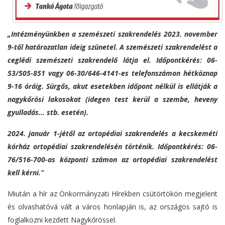
„Intézményünkben a szemészeti szakrendelés 2023. november
9-től határozatlan ideig szünetel. A szemészeti szakrendelést a
ceglédi szemészeti szakrendelő látja el. Időpontkérés: 06-
53/505-851 vagy 06-30/646-4141-es telefonszámon hétköznap
9-16 óráig. Sürgős, akut esetekben időpont nélkül is ellátják a
nagykőrösi lakosokat (idegen test kerül a szembe, heveny
gyulladás… stb. esetén).
2024. január 1-jétől az ortopédiai szakrendelés a kecskeméti
kórház ortopédiai szakrendelésén történik. Időpontkérés: 06-
76/516-700-as központi számon az ortopédiai szakrendelést
kell kérni.”
Miután a hír az Önkormányzati Hírekben csütörtökön megjelent
és olvashatóvá vált a város honlapján is, az országos sajtó is
foglalkozni kezdett Nagykőrössel.