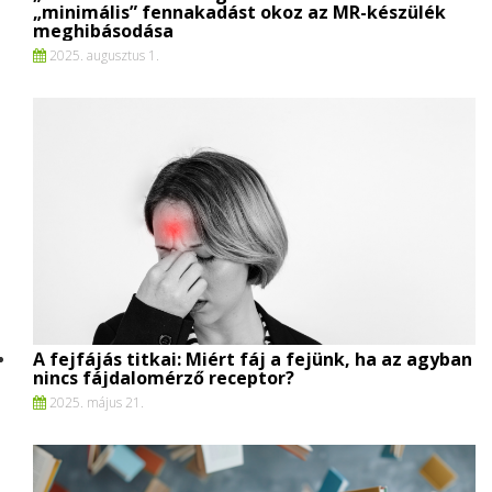
„minimális” fennakadást okoz az MR-készülék
meghibásodása
2025. augusztus 1.
A fejfájás titkai: Miért fáj a fejünk, ha az agyban
nincs fájdalomérző receptor?
2025. május 21.