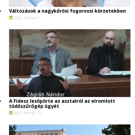
Változások a nagykőrösi fogorvosi körzetekben
2023. március 7.
A Fidesz lesöpörte az asztalról az elromlott
tüdőszűrőgép ügyét
2023. február 16.