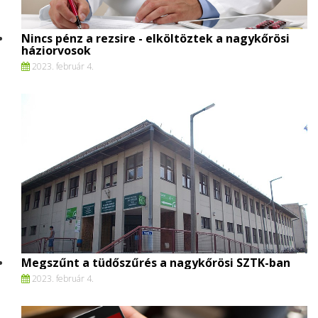
Nincs pénz a rezsire - elköltöztek a nagykőrösi
háziorvosok
2023. február 4.
Megszűnt a tüdőszűrés a nagykőrösi SZTK-ban
2023. február 4.