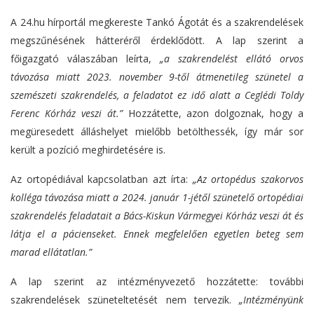
A 24.hu hírportál megkereste Tankó Ágotát és a szakrendelések
megszűnésének hátteréről érdeklődött. A lap szerint a
főigazgató válaszában leírta,
„a szakrendelést ellátó orvos
távozása miatt 2023. november 9-től átmenetileg szünetel a
szemészeti szakrendelés, a feladatot ez idő alatt a Ceglédi Toldy
Ferenc Kórház veszi át.”
Hozzátette, azon dolgoznak, hogy a
megüresedett álláshelyet mielőbb betölthessék, így már sor
került a pozíció meghirdetésére is.
Az ortopédiával kapcsolatban azt írta:
„Az ortopédus szakorvos
kolléga távozása miatt a 2024. január 1-jétől szünetelő ortopédiai
szakrendelés feladatait a Bács-Kiskun Vármegyei Kórház veszi át és
látja el a pácienseket. Ennek megfelelően egyetlen beteg sem
marad ellátatlan.”
A lap szerint az intézményvezető hozzátette: további
szakrendelések szüneteltetését nem tervezik.
„Intézményünk