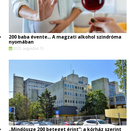
200 baba évente... A magzati alkohol szindróma
nyomában
2025. augusztus 15.
„Mindössze 200 beteget érint”: a kórház szerint