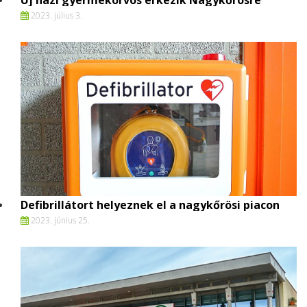
Új házi gyermekorvos érkezik Nagykőrösre
2023. július 3.
Defibrillátort helyeznek el a nagykőrösi piacon
2023. június 25.