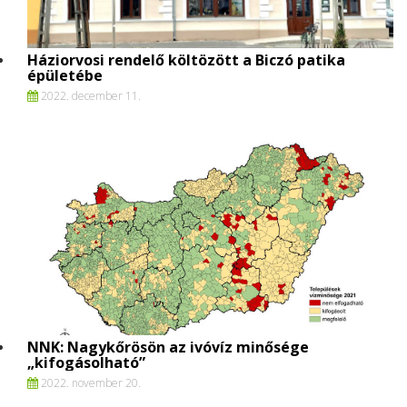
Háziorvosi rendelő költözött a Biczó patika
épületébe
2022. december 11.
NNK: Nagykőrösön az ivóvíz minősége
„kifogásolható”
2022. november 20.