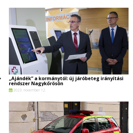
„Ajándék” a kormánytól: új járóbeteg irányítási
rendszer Nagykőrösön
2023. november 12.