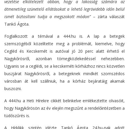
vezetése elkötelezett abban, hogy a lakosság számára az
átmenetileg szünetelő ellátásokat a lehető legrövidebb időn belül
ismét biztosítani tudja a megszokott módon”
– zárta válaszát
Tankó Ágota.
Foglalkozott a témával a 444.hu is. A lap a betegek
szemszögéből közelítette meg a problémát, kiemelve, hogy
Cegléd és Kecskemét is autóval jó 20 perc alatt érhető el
Nagykőrösről, azonban tömegközlekedéssel nehezebben.
Ugyanis se a ceglédi, se a kecskeméti kórházhoz nincs közvetlen
buszjárat Nagykőrösről, a betegeknek mindkét szomszédos
városban át kell szállniuk, ha a kórház bejáratáig akarnak
buszozni.
A 444.hu a Heti Hírekre cikkét belinkelve emlékeztette olvasóit,
hogy Nagykőrösön az év elején megszűnt a rendelőintézetben a
tüdőszűrés is.
A Hírklikk szintén idézte Tankó Ágota 24.hu-nak adott