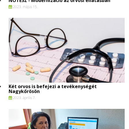
NOTESZ - Modernizáció az orvosi ellátásban
2023. május 15.
Két orvos is befejezi a tevékenységét
Nagykőrösön
2023. április 7.