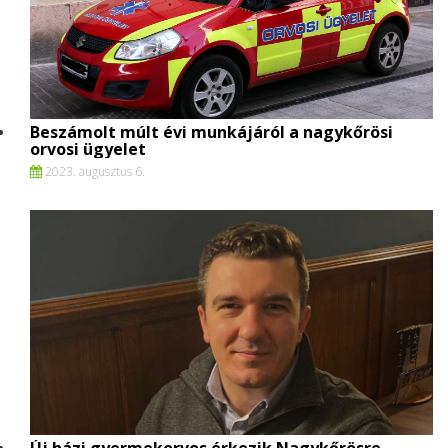
Beszámolt múlt évi munkájáról a nagykőrösi
orvosi ügyelet
2023. augusztus 6.