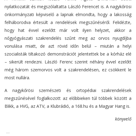
nyilatkozatát és megszólaltatta László Ferencet is. A nagykőrösi
önkormányzati képviselő a lapnak elmondta, hogy a lakosság
felháborodva értesült a rendelések megszűnéséről. Felidézte,
hogy hat évvel ezelőtt már volt ilyen helyzet, akkor a
nőgyógyászati szakrendelés szűnt meg az orvos nyugdíjba
vonulása miatt, de azt rövid időn belül – miután a helyi
szocialisták tiltakozó demonstrációt jelentettek be a kórház elé
– sikerült rendezni. László Ferenc szerint néhány évvel ezelőtt
még három szemorvos volt a szakrendelésen, ez csökkent le
most nullára.
A nagykőrösi szemészeti és ortopédiai szakrendelések
megszűnésével foglalkozott az előbbieken túl többek között a
Blikk, a HVG, az ATV, a Klubrádió, a 168.hu és a Magyar Hang is.
könyvelő