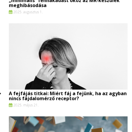
„minimális” fennakadást okoz az MR-készülék
meghibásodása
2025. augusztus 1.
A fejfájás titkai: Miért fáj a fejünk, ha az agyban
nincs fájdalomérző receptor?
2025. május 21.