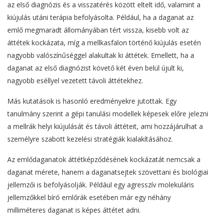
az első diagnózis és a visszatérés között eltelt idő, valamint a
kiújulás utáni terápia befolyásolta. Például, ha a daganat az
emlő megmaradt állományában tért vissza, kisebb volt az
áttétek kockázata, míg a mellkasfalon történő kiújulás esetén
nagyobb valószínűséggel alakultak ki áttétek. Emellett, ha a
daganat az első diagnózist követő két éven belül újult ki,
nagyobb eséllyel vezetett távoli áttétekhez.
Más kutatások is hasonló eredményekre jutottak. Egy
tanulmány szerint a gépi tanulási modellek képesek előre jelezni
a mellrák helyi kiújulását és távoli áttéteit, ami hozzájárulhat a
személyre szabott kezelési stratégiák kialakításához.
Az emlődaganatok áttétképződésének kockázatát nemcsak a
daganat mérete, hanem a daganatsejtek szövettani és biológiai
jellemzői is befolyásolják. Például egy agresszív molekuláris
jellemzőkkel bíró emlőrák esetében már egy néhány
milliméteres daganat is képes áttétet adni.