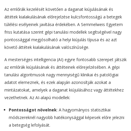
Az emlőrák kezelését követően a daganat kiújulásának és
áttétek kialakulásának előrejelzése kulcsfontosságú a betegek
túlélési esélyeinek javítása érdekében. A Semmelweis Egyetem
friss kutatása szerint gépi tanulási modellek segítségével nagy
pontossággal megjósolható a helyi kiújulás típusa és az azt
követő áttétek kialakulásának valószínűsége.
A mesterséges intelligencia (AI) egyre fontosabb szerepet játszik
az emlőrák kiújulásának és áttéteinek előrejelzésében. A gépi
tanulási algoritmusok nagy mennyiségű klinikai és patológiai
adatot elemeznek, és ezek alapján azonosítják azokat a
mintázatokat, amelyek a daganat kiújulásához vagy áttétekhez
vezethetnek. Az AI-alapú modellek:
Pontosságot növelnek
: A hagyományos statisztikai
módszereknél nagyobb hatékonysággal képesek előre jelezni
a betegség lefolyását.