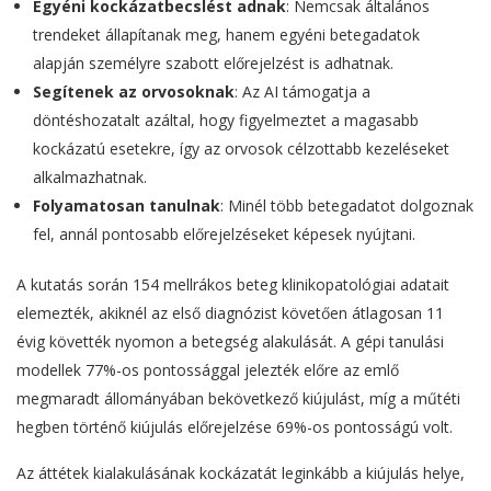
Egyéni kockázatbecslést adnak
: Nemcsak általános
trendeket állapítanak meg, hanem egyéni betegadatok
alapján személyre szabott előrejelzést is adhatnak.
Segítenek az orvosoknak
: Az AI támogatja a
döntéshozatalt azáltal, hogy figyelmeztet a magasabb
kockázatú esetekre, így az orvosok célzottabb kezeléseket
alkalmazhatnak.
Folyamatosan tanulnak
: Minél több betegadatot dolgoznak
fel, annál pontosabb előrejelzéseket képesek nyújtani.
A kutatás során 154 mellrákos beteg klinikopatológiai adatait
elemezték, akiknél az első diagnózist követően átlagosan 11
évig követték nyomon a betegség alakulását. A gépi tanulási
modellek 77%-os pontossággal jelezték előre az emlő
megmaradt állományában bekövetkező kiújulást, míg a műtéti
hegben történő kiújulás előrejelzése 69%-os pontosságú volt.
Az áttétek kialakulásának kockázatát leginkább a kiújulás helye,