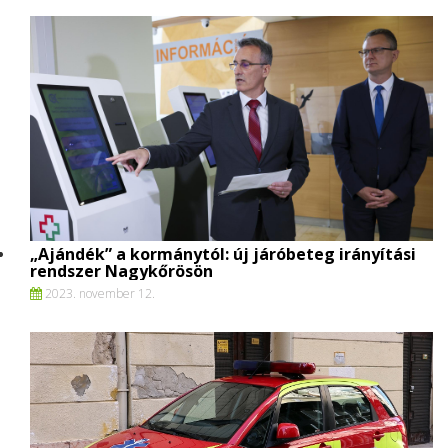
„Ajándék” a kormánytól: új járóbeteg irányítási
rendszer Nagykőrösön
2023. november 12.