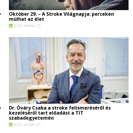
Október 29. – A Stroke Világnapja: perceken
múlhat az élet
2025. oktober 29.
Dr. Óváry Csaba a stroke felismeréséről és
kezeléséről tart előadást a TIT
szabadegyetemén
2025. oktober 27.