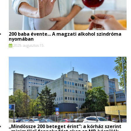
200 baba évente... A magzati alkohol szindróma
nyomában
2025. augusztus 15.
„Mindössze 200 beteget érint”: a kórház szerint