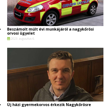
Beszámolt múlt évi munkájáról a nagykőrösi
orvosi ügyelet
2023. augusztus 6.
Új házi gyermekorvos érkezik Nagykőrösre