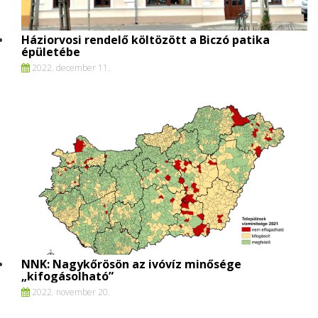
Háziorvosi rendelő költözött a Biczó patika
épületébe
2022. december 11.
NNK: Nagykőrösön az ivóvíz minősége
„kifogásolható”
2022. november 20.