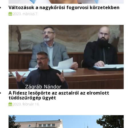
Változások a nagykőrösi fogorvosi körzetekben
2023. március 7.
A Fidesz lesöpörte az asztalról az elromlott
tüdőszűrőgép ügyét
2023. február 16.