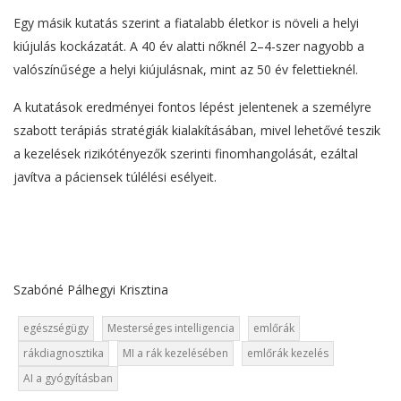
Egy másik kutatás szerint a fiatalabb életkor is növeli a helyi
kiújulás kockázatát. A 40 év alatti nőknél 2–4-szer nagyobb a
valószínűsége a helyi kiújulásnak, mint az 50 év felettieknél.
A kutatások eredményei fontos lépést jelentenek a személyre
szabott terápiás stratégiák kialakításában, mivel lehetővé teszik
a kezelések rizikótényezők szerinti finomhangolását, ezáltal
javítva a páciensek túlélési esélyeit.
Szabóné Pálhegyi Krisztina
egészségügy
Mesterséges intelligencia
emlőrák
rákdiagnosztika
MI a rák kezelésében
emlőrák kezelés
AI a gyógyításban