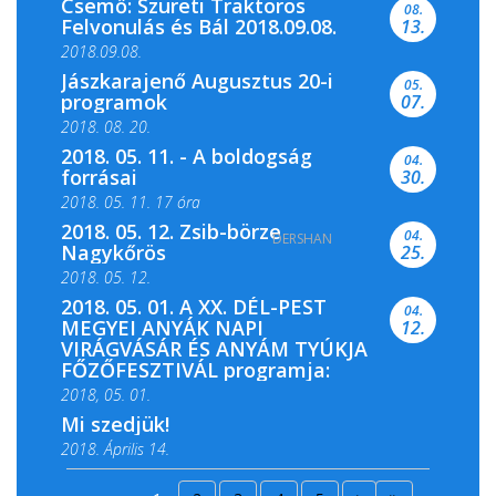
Csemő: Szüreti Traktoros
08.
Felvonulás és Bál 2018.09.08.
13.
2018.09.08.
Jászkarajenő Augusztus 20-i
05.
programok
07.
2018. 08. 20.
2018. 05. 11. - A boldogság
04.
forrásai
30.
2018. 05. 11. 17 óra
2018. 05. 12. Zsib-börze
04.
DERSHAN
2018. 05. 11. 19 óra
Nagykőrös
25.
2018. 05. 12.
2018. 05. 01. A XX. DÉL-PEST
04.
MEGYEI ANYÁK NAPI
12.
VIRÁGVÁSÁR ÉS ANYÁM TYÚKJA
FŐZŐFESZTIVÁL programja:
2018, 05. 01.
Mi szedjük!
2018. Április 14.
2018. Április 15.