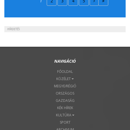
1
2
3
4
5
2018. Április 22.
HÍRDETÉS
NAVIGÁCIÓ
FŐOLDAL
KÖZÉLET
MEGYE/RÉGIÓ
ORSZÁGOS
GAZDASÁG
KÉK HÍREK
KULTÚRA
SPORT
ARCHIVUM