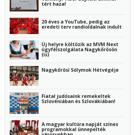
tért haza!
20 éves a YouTube, pedig az
eredeti terv randioldalnak indult
Új helyre költözik az MVM Next
ügyfélszolgálata Nagykőrösön
(is)
Nagykőrösi Sólymok Hétvégéje
Fiatal judósaink remekeltek
Szlovéniában és Szlovákiában!
A magyar kultúra napját színes
programokkal ünnepelték
városunkban