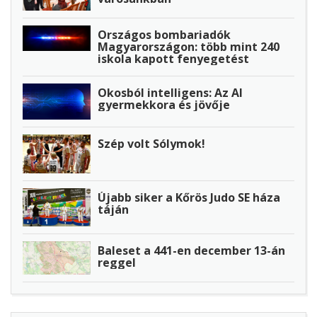
Országos bombariadók
Magyarországon: több mint 240
iskola kapott fenyegetést
Okosból intelligens: Az AI
gyermekkora és jövője
Szép volt Sólymok!
Újabb siker a Kőrös Judo SE háza
táján
Baleset a 441-en december 13-án
reggel