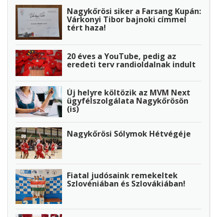
Nagykőrösi siker a Farsang Kupán:
Várkonyi Tibor bajnoki címmel
tért haza!
20 éves a YouTube, pedig az
eredeti terv randioldalnak indult
Új helyre költözik az MVM Next
ügyfélszolgálata Nagykőrösön
(is)
Nagykőrösi Sólymok Hétvégéje
Fiatal judósaink remekeltek
Szlovéniában és Szlovákiában!