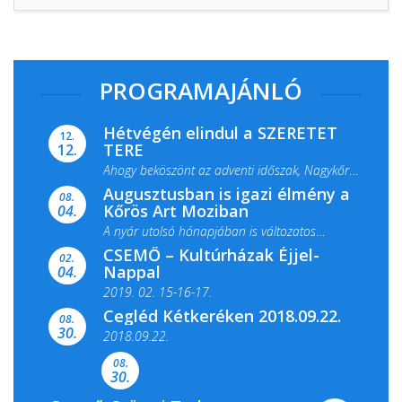
PROGRAMAJÁNLÓ
Hétvégén elindul a SZERETET
12.
TERE
12.
Ahogy beköszönt az adventi időszak, Nagykőrös
Augusztusban is igazi élmény a
ismét megtelik ünnepi fénnyel és közös...
08.
Kőrös Art Moziban
04.
A nyár utolsó hónapjában is változatos
CSEMŐ – Kultúrházak Éjjel-
filmkínálattal, családi...
02.
Nappal
04.
2019. 02. 15-16-17.
Cegléd Kétkeréken 2018.09.22.
08.
Színes és tartalmas programokkal várja a
30.
2018.09.22.
Csemői Községi Könyvtár és...
08.
30.