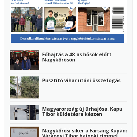
Főhajtás a 48-as hősök előtt
Nagykőrösön
Pusztító vihar utáni összefogás
Magyarország új űrhajósa, Kapu
Tibor küldetésre készen
Nagykőrösi siker a Farsang Kupán:
Várkonyi Tibor bajnoki címmel