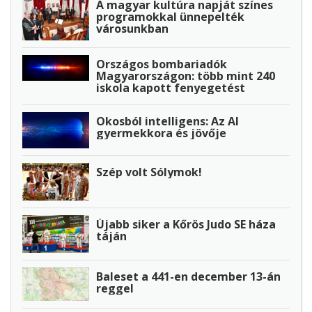
A magyar kultúra napját színes
programokkal ünnepelték
városunkban
Országos bombariadók
Magyarországon: több mint 240
iskola kapott fenyegetést
Okosból intelligens: Az AI
gyermekkora és jövője
Szép volt Sólymok!
Újabb siker a Kőrös Judo SE háza
táján
Baleset a 441-en december 13-án
reggel