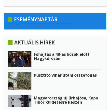
ESEMÉNYNAPTÁR
AKTUÁLIS HÍREK
Főhajtás a 48-as hősök előtt
Nagykőrösön
Pusztító vihar utáni összefogás
Magyarország új űrhajósa, Kapu
Tibor küldetésre készen