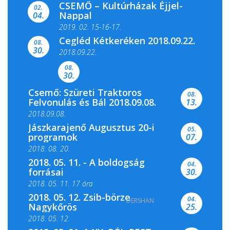
CSEMŐ – Kultúrházak Éjjel-
filmkínálattal, családi...
02.
Nappal
04.
2019. 02. 15-16-17.
Cegléd Kétkeréken 2018.09.22.
08.
Színes és tartalmas programokkal várja a
30.
2018.09.22.
Csemői Községi Könyvtár és...
08.
30.
Csemő: Szüreti Traktoros
08.
Felvonulás és Bál 2018.09.08.
13.
2018.09.08.
Jászkarajenő Augusztus 20-i
05.
programok
07.
2018. 08. 20.
2018. 05. 11. - A boldogság
04.
forrásai
30.
2018. 05. 11. 17 óra
2018. 05. 12. Zsib-börze
04.
DERSHAN
2018. 05. 11. 19 óra
Nagykőrös
25.
2018. 05. 12.