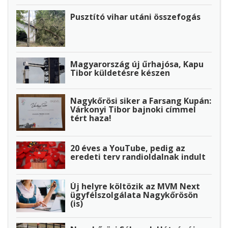
Pusztító vihar utáni összefogás
Magyarország új űrhajósa, Kapu
Tibor küldetésre készen
Nagykőrösi siker a Farsang Kupán:
Várkonyi Tibor bajnoki címmel
tért haza!
20 éves a YouTube, pedig az
eredeti terv randioldalnak indult
Új helyre költözik az MVM Next
ügyfélszolgálata Nagykőrösön
(is)