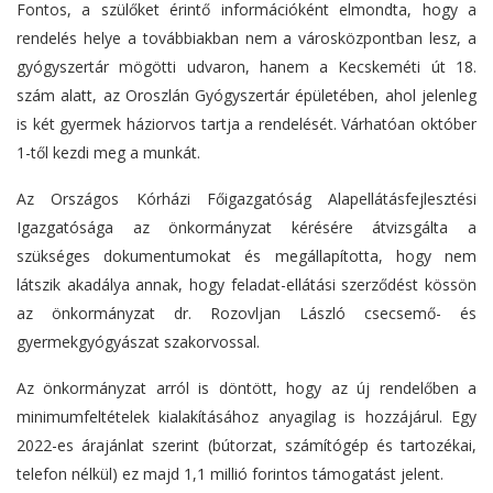
Fontos, a szülőket érintő információként elmondta, hogy a
rendelés helye a továbbiakban nem a városközpontban lesz, a
gyógyszertár mögötti udvaron, hanem a Kecskeméti út 18.
szám alatt, az Oroszlán Gyógyszertár épületében, ahol jelenleg
is két gyermek háziorvos tartja a rendelését. Várhatóan október
1-től kezdi meg a munkát.
Az Országos Kórházi Főigazgatóság Alapellátásfejlesztési
Igazgatósága az önkormányzat kérésére átvizsgálta a
szükséges dokumentumokat és megállapította, hogy nem
látszik akadálya annak, hogy feladat-ellátási szerződést kössön
az önkormányzat dr. Rozovljan László csecsemő- és
gyermekgyógyászat szakorvossal.
Az önkormányzat arról is döntött, hogy az új rendelőben a
minimumfeltételek kialakításához anyagilag is hozzájárul. Egy
2022-es árajánlat szerint (bútorzat, számítógép és tartozékai,
telefon nélkül) ez majd 1,1 millió forintos támogatást jelent.