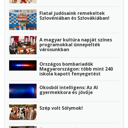
Fiatal judósaink remekeltek
Szlovéniában és Szlovákiában!
A magyar kultúra napját színes
programokkal ünnepelték
városunkban
Országos bombariadók
Magyarországon: több mint 240
iskola kapott fenyegetést
Okosból intelligens: Az AI
gyermekkora és jövője
Szép volt Sólymok!