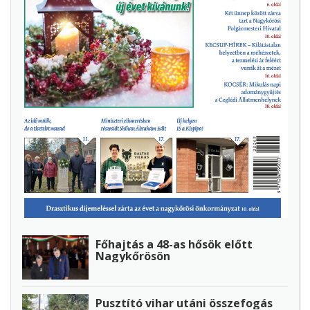
Főhajtás a 48-as hősök előtt
Nagykőrösön
Pusztító vihar utáni összefogás