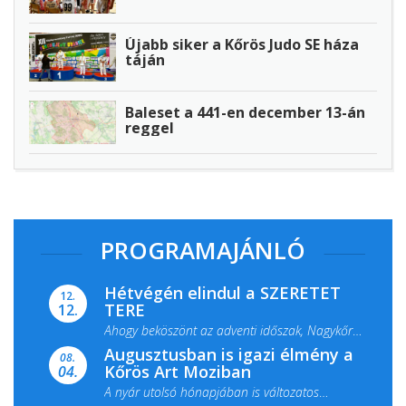
Újabb siker a Kőrös Judo SE háza
táján
Baleset a 441-en december 13-án
reggel
PROGRAMAJÁNLÓ
Hétvégén elindul a SZERETET
12.
TERE
12.
Ahogy beköszönt az adventi időszak, Nagykőrös
Augusztusban is igazi élmény a
ismét megtelik ünnepi fénnyel és közös...
08.
Kőrös Art Moziban
04.
A nyár utolsó hónapjában is változatos