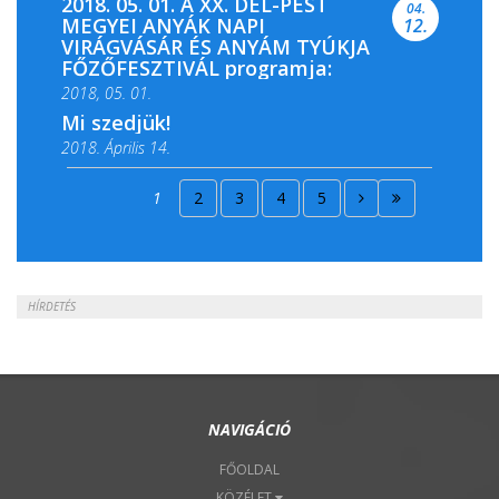
2018. 05. 01. A XX. DÉL-PEST
04.
MEGYEI ANYÁK NAPI
12.
VIRÁGVÁSÁR ÉS ANYÁM TYÚKJA
FŐZŐFESZTIVÁL programja:
2018, 05. 01.
Mi szedjük!
2018. Április 14.
2018. Április 15.
1
2
3
4
5
2018. Április 22.
HÍRDETÉS
NAVIGÁCIÓ
FŐOLDAL
KÖZÉLET