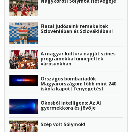
Nagykőrösi Sólymok Hétvégéje
Fiatal judósaink remekeltek
Szlovéniában és Szlovákiában!
A magyar kultúra napját színes
programokkal ünnepelték
városunkban
Országos bombariadók
Magyarországon: több mint 240
iskola kapott fenyegetést
Okosból intelligens: Az AI
gyermekkora és jövője
Szép volt Sólymok!