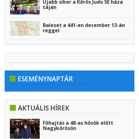
Újabb siker a Kőrös Judo SE háza
táján
Baleset a 441-en december 13-án
reggel
ESEMÉNYNAPTÁR
AKTUÁLIS HÍREK
Főhajtás a 48-as hősök előtt
Nagykőrösön