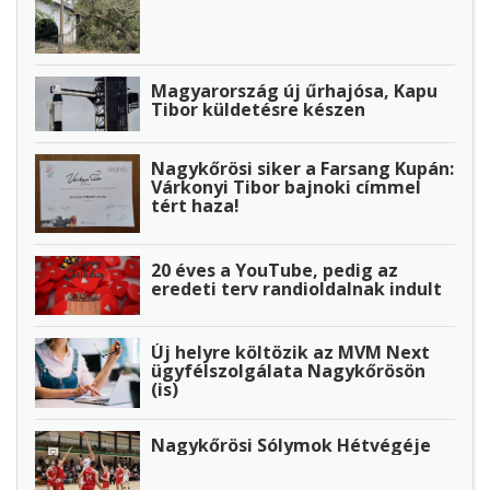
Magyarország új űrhajósa, Kapu
Tibor küldetésre készen
Nagykőrösi siker a Farsang Kupán:
Várkonyi Tibor bajnoki címmel
tért haza!
20 éves a YouTube, pedig az
eredeti terv randioldalnak indult
Új helyre költözik az MVM Next
ügyfélszolgálata Nagykőrösön
(is)
Nagykőrösi Sólymok Hétvégéje