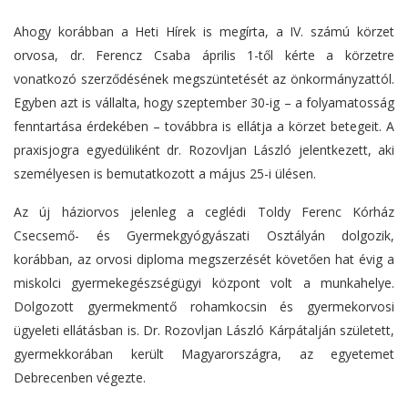
Ahogy korábban a Heti Hírek is megírta, a IV. számú körzet
orvosa, dr. Ferencz Csaba április 1-től kérte a körzetre
vonatkozó szerződésének megszüntetését az önkormányzattól.
Egyben azt is vállalta, hogy szeptember 30-ig – a folyamatosság
fenntartása érdekében – továbbra is ellátja a körzet betegeit. A
praxisjogra egyedüliként dr. Rozovljan László jelentkezett, aki
személyesen is bemutatkozott a május 25-i ülésen.
Az új háziorvos jelenleg a ceglédi Toldy Ferenc Kórház
Csecsemő- és Gyermekgyógyászati Osztályán dolgozik,
korábban, az orvosi diploma megszerzését követően hat évig a
miskolci gyermekegészségügyi központ volt a munkahelye.
Dolgozott gyermekmentő rohamkocsin és gyermekorvosi
ügyeleti ellátásban is. Dr. Rozovljan László Kárpátalján született,
gyermekkorában került Magyarországra, az egyetemet
Debrecenben végezte.