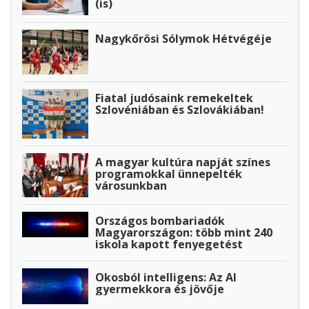
(is)
Nagykőrösi Sólymok Hétvégéje
Fiatal judósaink remekeltek
Szlovéniában és Szlovákiában!
A magyar kultúra napját színes
programokkal ünnepelték
városunkban
Országos bombariadók
Magyarországon: több mint 240
iskola kapott fenyegetést
Okosból intelligens: Az AI
gyermekkora és jövője