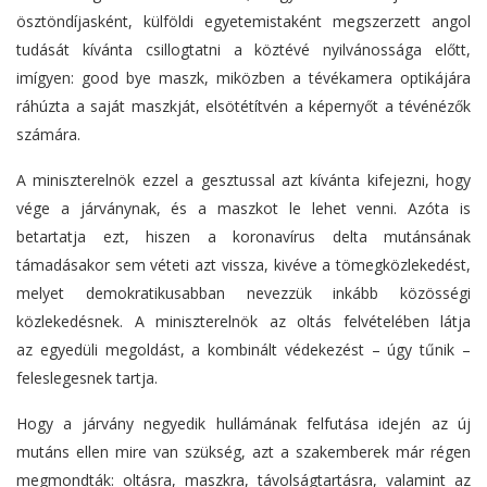
ösztöndíjasként, külföldi egyetemistaként megszerzett angol
tudását kívánta csillogtatni a köztévé nyilvánossága előtt,
imígyen: good bye maszk, miközben a tévékamera optikájára
ráhúzta a saját maszkját, elsötétítvén a képernyőt a tévénézők
számára.
A miniszterelnök ezzel a gesztussal azt kívánta kifejezni, hogy
vége a járványnak, és a maszkot le lehet venni. Azóta is
betartatja ezt, hiszen a koronavírus delta mutánsának
támadásakor sem véteti azt vissza, kivéve a tömegközlekedést,
melyet demokratikusabban nevezzük inkább közösségi
közlekedésnek. A miniszterelnök az oltás felvételében látja
az egyedüli megoldást, a kombinált védekezést – úgy tűnik –
feleslegesnek tartja.
Hogy a járvány negyedik hullámának felfutása idején az új
mutáns ellen mire van szükség, azt a szakemberek már régen
megmondták: oltásra, maszkra, távolságtartásra, valamint az