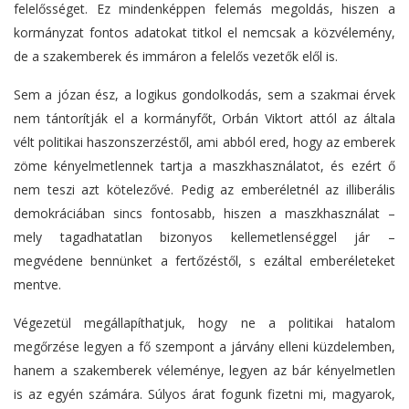
felelősséget. Ez mindenképpen felemás megoldás, hiszen a
kormányzat fontos adatokat titkol el nemcsak a közvélemény,
de a szakemberek és immáron a felelős vezetők elől is.
Sem a józan ész, a logikus gondolkodás, sem a szakmai érvek
nem tántorítják el a kormányfőt, Orbán Viktort attól az általa
vélt politikai haszonszerzéstől, ami abból ered, hogy az emberek
zöme kényelmetlennek tartja a maszkhasználatot, és ezért ő
nem teszi azt kötelezővé. Pedig az emberéletnél az illiberális
demokráciában sincs fontosabb, hiszen a maszkhasználat –
mely tagadhatatlan bizonyos kellemetlenséggel jár –
megvédene bennünket a fertőzéstől, s ezáltal emberéleteket
mentve.
Végezetül megállapíthatjuk, hogy ne a politikai hatalom
megőrzése legyen a fő szempont a járvány elleni küzdelemben,
hanem a szakemberek véleménye, legyen az bár kényelmetlen
is az egyén számára. Súlyos árat fogunk fizetni mi, magyarok,