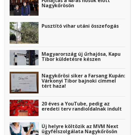
Főhajtás a 48-as hősök előtt
Nagykőrösön
Pusztító vihar utáni összefogás
Magyarország új űrhajósa, Kapu
Tibor küldetésre készen
Nagykőrösi siker a Farsang Kupán:
Várkonyi Tibor bajnoki címmel
tért haza!
20 éves a YouTube, pedig az
eredeti terv randioldalnak indult
Új helyre költözik az MVM Next
ügyfélszolgálata Nagykőrösön