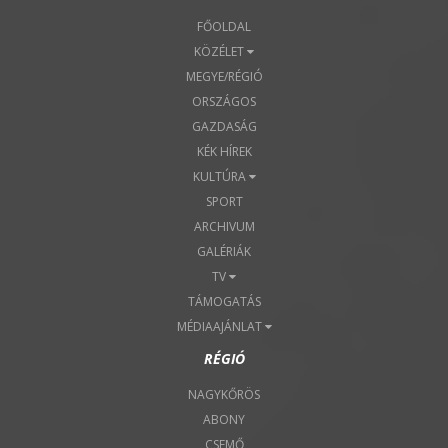
FŐOLDAL
KÖZÉLET
MEGYE/RÉGIÓ
ORSZÁGOS
GAZDASÁG
KÉK HÍREK
KULTÚRA
SPORT
ARCHIVUM
GALÉRIÁK
TV
TÁMOGATÁS
MÉDIAAJÁNLAT
RÉGIÓ
NAGYKŐRÖS
ABONY
CSEMŐ