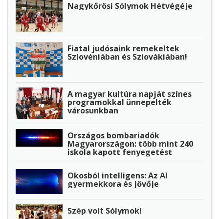
Nagykőrösi Sólymok Hétvégéje
Fiatal judósaink remekeltek
Szlovéniában és Szlovákiában!
A magyar kultúra napját színes
programokkal ünnepelték
városunkban
Országos bombariadók
Magyarországon: több mint 240
iskola kapott fenyegetést
Okosból intelligens: Az AI
gyermekkora és jövője
Szép volt Sólymok!