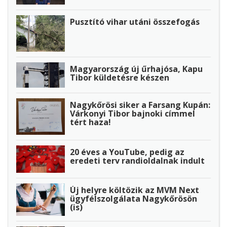
Pusztító vihar utáni összefogás
Magyarország új űrhajósa, Kapu
Tibor küldetésre készen
Nagykőrösi siker a Farsang Kupán:
Várkonyi Tibor bajnoki címmel
tért haza!
20 éves a YouTube, pedig az
eredeti terv randioldalnak indult
Új helyre költözik az MVM Next
ügyfélszolgálata Nagykőrösön
(is)