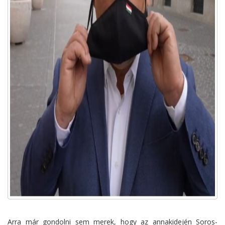
Arra már gondolni sem merek, hogy az annakidején Soros-