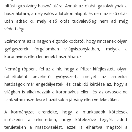
oltási igazolvány használatára. Annak az oltási igazolványnak a
használatára, amely valós adatokon alapul, és nem az első oltás
után adták ki, mely első oltás tudvalevőleg nem ad még
védettséget.
Számomra az is nagyon elgondolkodtató, hogy nincsenek olyan
gyógyszerek forgalomban világviszonylatban, melyek a
koronavírus ellen lennének használhatók.
Nemrég röppent fel az a hír, hogy a Pfizer kifejlesztett olyan
tablettaként bevehető gyógyszert, melyet az amerikai
hatóságok már engedélyeztek, és csak idő kérdése az, hogy a
világban is alkalmazzák a koronavírus ellen, és az orvosok ne
csak vitaminszedésre buzdítsák a járvány ellen védekezőket.
A kormányzat elrendelte, hogy a munkaadók kötelesek
intézkedni a tekintetben, hogy kötelezővé tegyék adott
területeken a maszkviselést, ezzel is elhárítva magától a