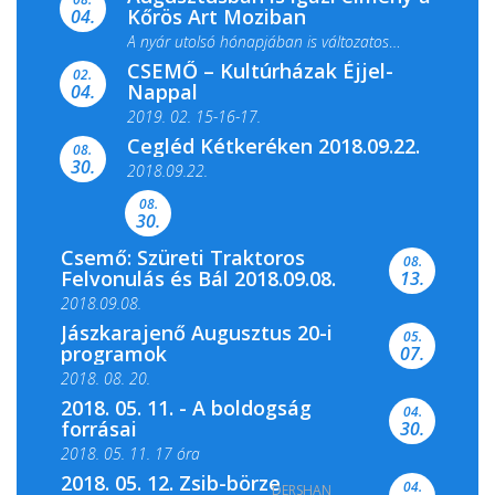
Kőrös Art Moziban
04.
A nyár utolsó hónapjában is változatos
CSEMŐ – Kultúrházak Éjjel-
filmkínálattal, családi...
02.
Nappal
04.
2019. 02. 15-16-17.
Cegléd Kétkeréken 2018.09.22.
08.
Színes és tartalmas programokkal várja a
30.
2018.09.22.
Csemői Községi Könyvtár és...
08.
30.
Csemő: Szüreti Traktoros
08.
Felvonulás és Bál 2018.09.08.
13.
2018.09.08.
Jászkarajenő Augusztus 20-i
05.
programok
07.
2018. 08. 20.
2018. 05. 11. - A boldogság
04.
forrásai
30.
2018. 05. 11. 17 óra
2018. 05. 12. Zsib-börze
04.
DERSHAN