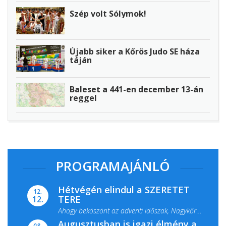
Szép volt Sólymok!
Újabb siker a Kőrös Judo SE háza
táján
Baleset a 441-en december 13-án
reggel
PROGRAMAJÁNLÓ
Hétvégén elindul a SZERETET
12.
TERE
12.
Ahogy beköszönt az adventi időszak, Nagykőrös
Augusztusban is igazi élmény a
ismét megtelik ünnepi fénnyel és közös...
08.