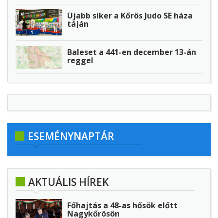
Újabb siker a Kőrös Judo SE háza
táján
Baleset a 441-en december 13-án
reggel
ESEMÉNYNAPTÁR
AKTUÁLIS HÍREK
Főhajtás a 48-as hősök előtt
Nagykőrösön