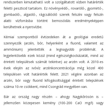
rendszerben kimutatható volt a szolgáltatott vízben határérték
feletti peszticid tartalom. Ez növényvédő-, rovarölő-, gyomirtó-,
gombaölő-, algaölő-, rágcsálóölő szerek felszíni vagy felszín
alatti vízforrásba történt bemosódás eredményeképpen
kerülhetnek a nyersvízbe.
Kémiai szempontból évtizedeken át a geológiai eredetű
szennyezők (arzén, bór, helyenként a fluorid, valamint az
ammónium) jelentették a legnagyobb problémát. A
legjelentősebb ezek közül (mind egészségkockázatát, mind az
érintett települések számát tekintve) az arzén volt. A 2010-es
évek elején az ivóvíz arzénkoncentrációja még közel 400
településen volt határérték felett. 2021 végére azonban az
arzén, bór vagy fluorid kifogásoltsággal érintett települések
száma 10-re csökkent, mind Csongrád megyében van.
Bár az ország nagy részén – ahogy Nagykőrösön is –
jellemzően közepesen kemény (100-200 CaO mg/l) vagy