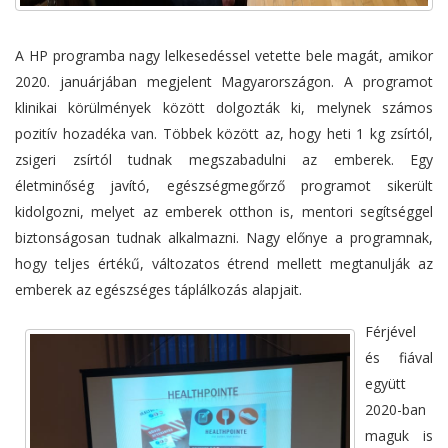
A HP programba nagy lelkesedéssel vetette bele magát, amikor
2020. januárjában megjelent Magyarországon. A programot
klinikai körülmények között dolgozták ki, melynek számos
pozitív hozadéka van. Többek között az, hogy heti 1 kg zsírtól,
zsigeri zsírtól tudnak megszabadulni az emberek. Egy
életminőség javító, egészségmegőrző programot sikerült
kidolgozni, melyet az emberek otthon is, mentori segítséggel
biztonságosan tudnak alkalmazni. Nagy előnye a programnak,
hogy teljes értékű, változatos étrend mellett megtanulják az
emberek az egészséges táplálkozás alapjait.
Férjével
és fiával
együtt
2020-ban
maguk is