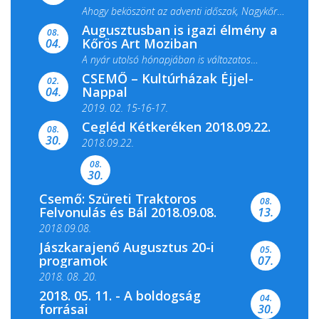
Ahogy beköszönt az adventi időszak, Nagykőrös
Augusztusban is igazi élmény a
ismét megtelik ünnepi fénnyel és közös...
08.
Kőrös Art Moziban
04.
A nyár utolsó hónapjában is változatos
CSEMŐ – Kultúrházak Éjjel-
filmkínálattal, családi...
02.
Nappal
04.
2019. 02. 15-16-17.
Cegléd Kétkeréken 2018.09.22.
08.
Színes és tartalmas programokkal várja a
30.
2018.09.22.
Csemői Községi Könyvtár és...
08.
30.
Csemő: Szüreti Traktoros
08.
Felvonulás és Bál 2018.09.08.
13.
2018.09.08.
Jászkarajenő Augusztus 20-i
05.
programok
07.
2018. 08. 20.
2018. 05. 11. - A boldogság
04.
forrásai
30.