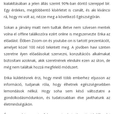
kialakításában a jelen állás szerint 90%-ban döntő szereppel bír.
Egy érdekes, megdöbbentő kísérletet is csinált, és aki kíváncsi
rá, hogy mi volt az, nézze meg a következő Egészségórán.
Sokan a járvány miatt nem tudtak illetve nem szívesen mentek
volna el offline találkozóra ezért online is megszervezte Erika az
előadást. Élőben Zoom-on és youtube-on is tartott prezentációt,
amelyet közel 100 néző tekintett meg. A jövőben havi szinten
szeretne ilyen előadásokat szervezni, konzultációs alkalmakat
biztosítani azoknak, akik szeretnének elindulni ezen az úton, de
még nem találtak hozzá megfelelő módszert.
Erika küldetésnek érzi, hogy minél több emberhez eljusson az
információ, tudjanak róla, hogy élhetnek egészségesebben
lemondások nélkül. Hogy soha sem késő változtatni a
gondolkodásmódunkon, és tudatosabban élve javíthatunk az
életminőségükön.