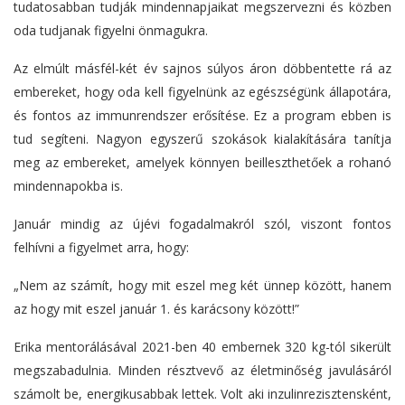
tudatosabban tudják mindennapjaikat megszervezni és közben
oda tudjanak figyelni önmagukra.
Az elmúlt másfél-két év sajnos súlyos áron döbbentette rá az
embereket, hogy oda kell figyelnünk az egészségünk állapotára,
és fontos az immunrendszer erősítése. Ez a program ebben is
tud segíteni. Nagyon egyszerű szokások kialakítására tanítja
meg az embereket, amelyek könnyen beilleszthetőek a rohanó
mindennapokba is.
Január mindig az újévi fogadalmakról szól, viszont fontos
felhívni a figyelmet arra, hogy:
„Nem az számít, hogy mit eszel meg két ünnep között, hanem
az hogy mit eszel január 1. és karácsony között!”
Erika mentorálásával 2021-ben 40 embernek 320 kg-tól sikerült
megszabadulnia. Minden résztvevő az életminőség javulásáról
számolt be, energikusabbak lettek. Volt aki inzulinrezisztensként,