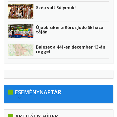
Szép volt Sólymok!
Újabb siker a Kőrös Judo SE háza
táján
Baleset a 441-en december 13-án
reggel
ESEMÉNYNAPTÁR
AKTUÁLIS HÍREK