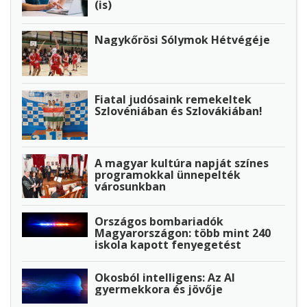
(is)
Nagykőrösi Sólymok Hétvégéje
Fiatal judósaink remekeltek
Szlovéniában és Szlovákiában!
A magyar kultúra napját színes
programokkal ünnepelték
városunkban
Országos bombariadók
Magyarországon: több mint 240
iskola kapott fenyegetést
Okosból intelligens: Az AI
gyermekkora és jövője