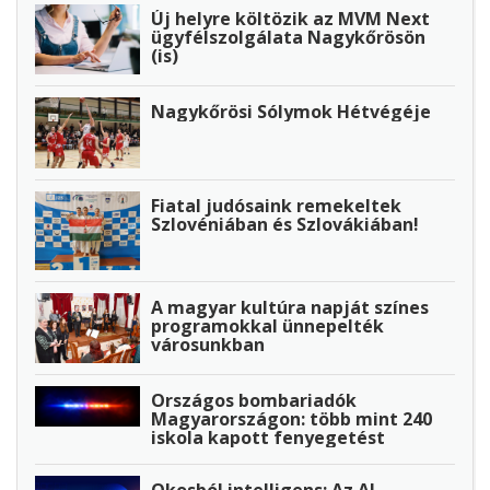
Új helyre költözik az MVM Next
ügyfélszolgálata Nagykőrösön
(is)
Nagykőrösi Sólymok Hétvégéje
Fiatal judósaink remekeltek
Szlovéniában és Szlovákiában!
A magyar kultúra napját színes
programokkal ünnepelték
városunkban
Országos bombariadók
Magyarországon: több mint 240
iskola kapott fenyegetést