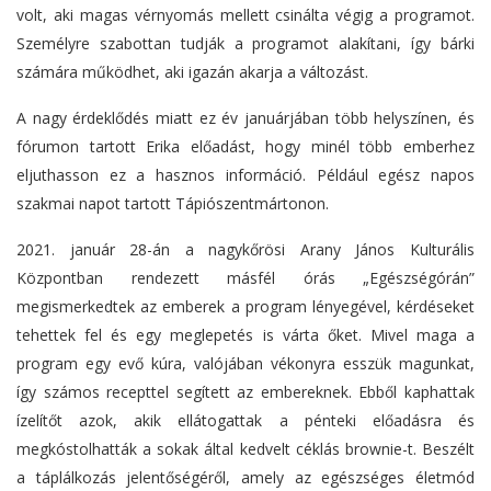
volt, aki magas vérnyomás mellett csinálta végig a programot.
Személyre szabottan tudják a programot alakítani, így bárki
számára működhet, aki igazán akarja a változást.
A nagy érdeklődés miatt ez év januárjában több helyszínen, és
fórumon tartott Erika előadást, hogy minél több emberhez
eljuthasson ez a hasznos információ. Például egész napos
szakmai napot tartott Tápiószentmártonon.
2021. január 28-án a nagykőrösi Arany János Kulturális
Központban rendezett másfél órás „Egészségórán”
megismerkedtek az emberek a program lényegével, kérdéseket
tehettek fel és egy meglepetés is várta őket. Mivel maga a
program egy evő kúra, valójában vékonyra esszük magunkat,
így számos recepttel segített az embereknek. Ebből kaphattak
ízelítőt azok, akik ellátogattak a pénteki előadásra és
megkóstolhatták a sokak által kedvelt céklás brownie-t. Beszélt
a táplálkozás jelentőségéről, amely az egészséges életmód