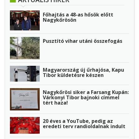
Főhajtás a 48-as hősök előtt
Nagykőrösön
Pusztító vihar utáni összefogás
Magyarország új űrhajósa, Kapu
Tibor küldetésre készen
Nagykőrösi siker a Farsang Kupán:
Várkonyi Tibor bajnoki címmel
tért haza!
20 éves a YouTube, pedig az
eredeti terv randioldalnak indult