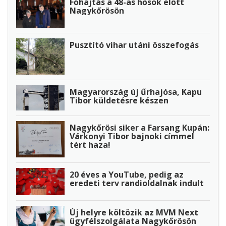
Főhajtás a 48-as hősök előtt
Nagykőrösön
Pusztító vihar utáni összefogás
Magyarország új űrhajósa, Kapu
Tibor küldetésre készen
Nagykőrösi siker a Farsang Kupán:
Várkonyi Tibor bajnoki címmel
tért haza!
20 éves a YouTube, pedig az
eredeti terv randioldalnak indult
Új helyre költözik az MVM Next
ügyfélszolgálata Nagykőrösön