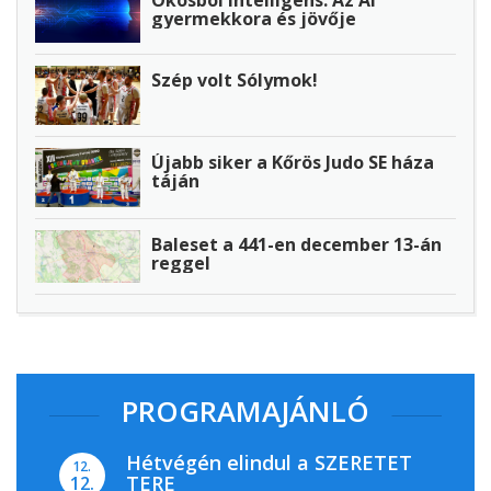
Okosból intelligens: Az AI
gyermekkora és jövője
Szép volt Sólymok!
Újabb siker a Kőrös Judo SE háza
táján
Baleset a 441-en december 13-án
reggel
PROGRAMAJÁNLÓ
Hétvégén elindul a SZERETET
12.
TERE
12.