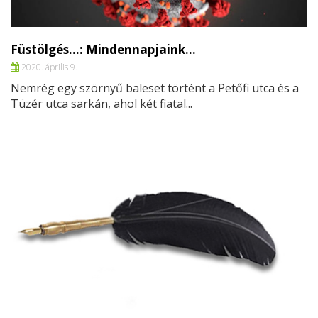
Füstölgés…: Mindennapjaink…
2020. április 9.
Nemrég egy szörnyű baleset történt a Petőfi utca és a
Tüzér utca sarkán, ahol két fiatal...