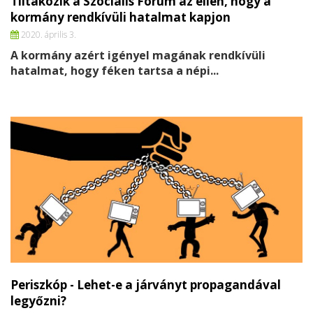
Tiltakozik a Szociális Fórum az ellen, hogy a
kormány rendkívüli hatalmat kapjon
2020. április 3.
A kormány azért igényel magának rendkívüli
hatalmat, hogy féken tartsa a népi...
Periszkóp - Lehet-e a járványt propagandával
legyőzni?