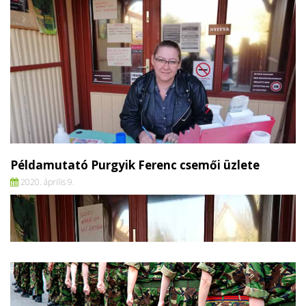
Példamutató Purgyik Ferenc csemői üzlete
2020. április 9.