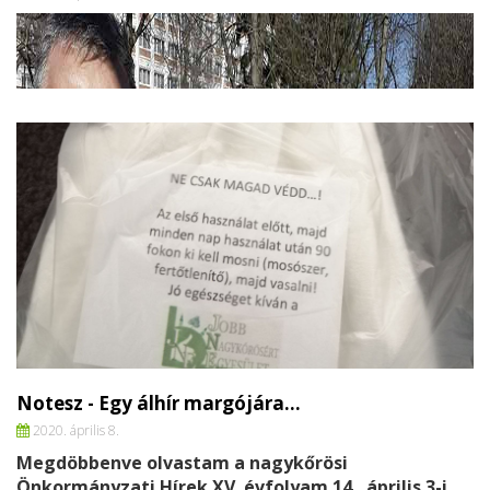
Notesz - Egy álhír margójára…
2020. április 8.
Megdöbbenve olvastam a nagykőrösi
Önkormányzati Hírek XV. évfolyam 14., április 3-i...