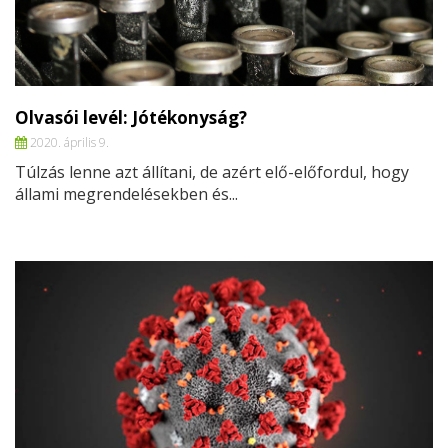
Olvasói levél: Jótékonyság?
2020. április 9.
Túlzás lenne azt állítani, de azért elő-előfordul, hogy
állami megrendelésekben és...