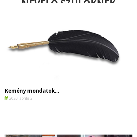
NEVELŐ SZÜLŐKNEK
KARANTÉN IDEJÉN IS
Kemény mondatok…
2020. április 2.