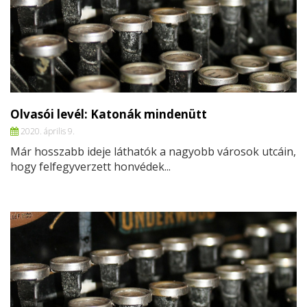
Olvasói levél: Katonák mindenütt
2020. április 9.
Már hosszabb ideje láthatók a nagyobb városok utcáin,
hogy felfegyverzett honvédek...