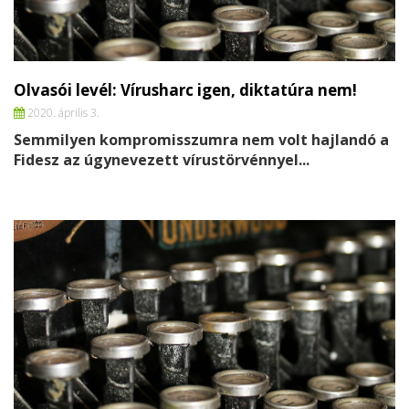
Olvasói levél: Vírusharc igen, diktatúra nem!
2020. április 3.
Semmilyen kompromisszumra nem volt hajlandó a
Fidesz az úgynevezett vírustörvénnyel...