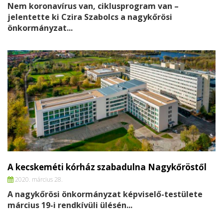
Nem koronavírus van, ciklusprogram van –
jelentette ki Czira Szabolcs a nagykőrösi
önkormányzat...
A kecskeméti kórház szabadulna Nagykőröstől
2020. március 28.
A nagykőrösi önkormányzat képviselő-testülete
március 19-i rendkívüli ülésén...