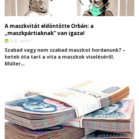
A maszkvitát eldöntötte Orbán: a
„maszkpártiaknak” van igaza!
2020. április 1.
Szabad vagy nem szabad maszkot hordanunk? –
hetek óta tart a vita a maszkok viseléséről.
Müller...