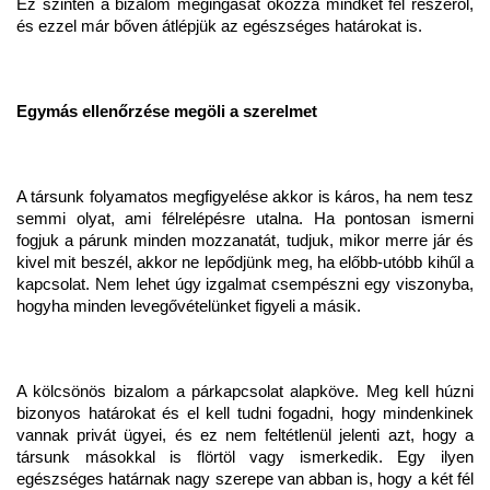
Ez szintén a bizalom megingását okozza mindkét fél részéről,
és ezzel már bőven átlépjük az egészséges határokat is.
Egymás ellenőrzése megöli a szerelmet
A társunk folyamatos megfigyelése akkor is káros, ha nem tesz
semmi olyat, ami félrelépésre utalna. Ha pontosan ismerni
fogjuk a párunk minden mozzanatát, tudjuk, mikor merre jár és
kivel mit beszél, akkor ne lepődjünk meg, ha előbb-utóbb kihűl a
kapcsolat. Nem lehet úgy izgalmat csempészni egy viszonyba,
hogyha minden levegővételünket figyeli a másik.
A kölcsönös bizalom a párkapcsolat alapköve. Meg kell húzni
bizonyos határokat és el kell tudni fogadni, hogy mindenkinek
vannak privát ügyei, és ez nem feltétlenül jelenti azt, hogy a
társunk másokkal is flörtöl vagy ismerkedik. Egy ilyen
egészséges határnak nagy szerepe van abban is, hogy a két fél