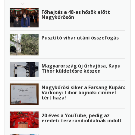
Főhajtás a 48-as hősök előtt
Nagykőrösön
Pusztító vihar utáni összefogás
Magyarország új űrhajósa, Kapu
Tibor küldetésre készen
Nagykőrösi siker a Farsang Kupán:
Várkonyi Tibor bajnoki címmel
tért haza!
20 éves a YouTube, pedig az
eredeti terv randioldalnak indult