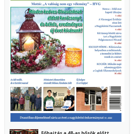
Főhajtás a 48-as hősök előtt