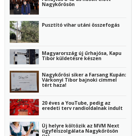
Nagykőrösön
Pusztító vihar utáni összefogás
Magyarország új űrhajósa, Kapu
Tibor küldetésre készen
Nagykőrösi siker a Farsang Kupán:
Várkonyi Tibor bajnoki címmel
tért haza!
20 éves a YouTube, pedig az
eredeti terv randioldalnak indult
Új helyre költözik az MVM Next
ügyfélszolgálata Nagykőrösön
(is)