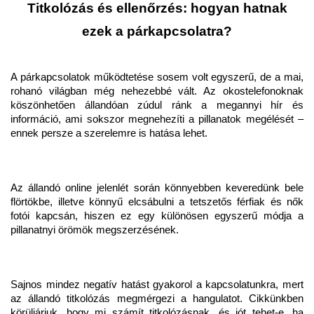
Titkolózás és ellenőrzés: hogyan hatnak
ezek a párkapcsolatra?
A párkapcsolatok működtetése sosem volt egyszerű, de a mai,
rohanó világban még nehezebbé vált. Az okostelefonoknak
köszönhetően állandóan zúdul ránk a megannyi hír és
információ, ami sokszor megnehezíti a pillanatok megélését –
ennek persze a szerelemre is hatása lehet.
Az állandó online jelenlét során könnyebben keveredünk bele
flörtökbe, illetve könnyű elcsábulni a tetszetős férfiak és nők
fotói kapcsán, hiszen ez egy különösen egyszerű módja a
pillanatnyi örömök megszerzésének.
Sajnos mindez negatív hatást gyakorol a kapcsolatunkra, mert
az állandó titkolózás megmérgezi a hangulatot. Cikkünkben
körüljárjuk, hogy mi számít titkolózásnak, és jót tehet-e, ha