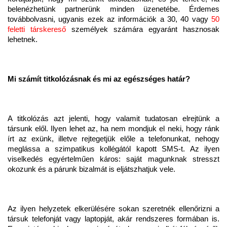
belenézhetünk partnerünk minden üzenetébe. Érdemes
továbbolvasni, ugyanis ezek az információk a 30, 40 vagy
50
feletti társkereső
személyek számára egyaránt hasznosak
lehetnek.
Mi számít titkolózásnak és mi az egészséges határ?
A titkolózás azt jelenti, hogy valamit tudatosan elrejtünk a
társunk elől. Ilyen lehet az, ha nem mondjuk el neki, hogy ránk
írt az exünk, illetve rejtegetjük előle a telefonunkat, nehogy
meglássa a szimpatikus kollégától kapott SMS-t. Az ilyen
viselkedés egyértelműen káros: saját magunknak stresszt
okozunk és a párunk bizalmát is eljátszhatjuk vele.
Az ilyen helyzetek elkerülésére sokan szeretnék ellenőrizni a
társuk telefonját vagy laptopját, akár rendszeres formában is.