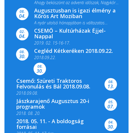
Ahogy beköszönt az adventi időszak, Nagykőrös
Augusztusban is igazi élmény a
ismét megtelik ünnepi fénnyel és közös...
08.
Kőrös Art Moziban
04.
A nyár utolsó hónapjában is változatos
CSEMŐ – Kultúrházak Éjjel-
filmkínálattal, családi...
02.
Nappal
04.
2019. 02. 15-16-17.
Cegléd Kétkeréken 2018.09.22.
08.
Színes és tartalmas programokkal várja a
30.
2018.09.22.
Csemői Községi Könyvtár és...
08.
30.
Csemő: Szüreti Traktoros
08.
Felvonulás és Bál 2018.09.08.
13.
2018.09.08.
Jászkarajenő Augusztus 20-i
05.
programok
07.
2018. 08. 20.
2018. 05. 11. - A boldogság
04.
forrásai
30.