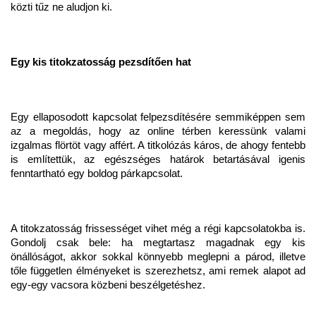
közti tűz ne aludjon ki.
Egy kis titokzatosság pezsdítően hat
Egy ellaposodott kapcsolat felpezsdítésére semmiképpen sem
az a megoldás, hogy az online térben keressünk valami
izgalmas flörtöt vagy affért. A titkolózás káros, de ahogy fentebb
is említettük, az egészséges határok betartásával igenis
fenntartható egy boldog párkapcsolat.
A titokzatosság frissességet vihet még a régi kapcsolatokba is.
Gondolj csak bele: ha megtartasz magadnak egy kis
önállóságot, akkor sokkal könnyebb meglepni a párod, illetve
tőle független élményeket is szerezhetsz, ami remek alapot ad
egy-egy vacsora közbeni beszélgetéshez.