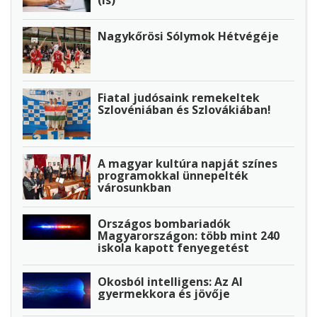
Nagykőrösi Sólymok Hétvégéje
Fiatal judósaink remekeltek
Szlovéniában és Szlovákiában!
A magyar kultúra napját színes
programokkal ünnepelték
városunkban
Országos bombariadók
Magyarországon: több mint 240
iskola kapott fenyegetést
Okosból intelligens: Az AI
gyermekkora és jövője