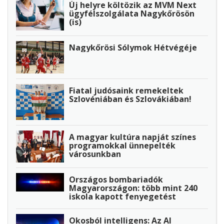
Új helyre költözik az MVM Next
ügyfélszolgálata Nagykőrösön
(is)
Nagykőrösi Sólymok Hétvégéje
Fiatal judósaink remekeltek
Szlovéniában és Szlovákiában!
A magyar kultúra napját színes
programokkal ünnepelték
városunkban
Országos bombariadók
Magyarországon: több mint 240
iskola kapott fenyegetést
Okosból intelligens: Az AI