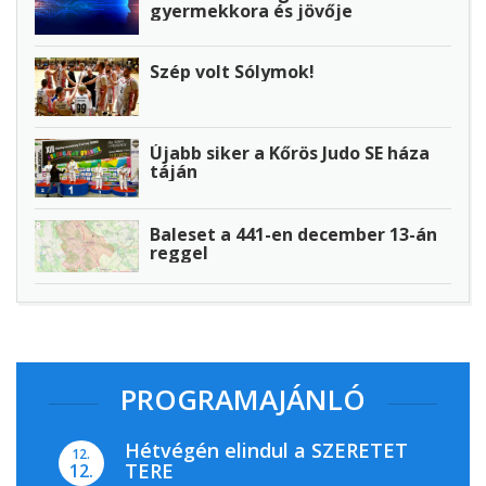
gyermekkora és jövője
Szép volt Sólymok!
Újabb siker a Kőrös Judo SE háza
táján
Baleset a 441-en december 13-án
reggel
PROGRAMAJÁNLÓ
Hétvégén elindul a SZERETET
12.
TERE
12.