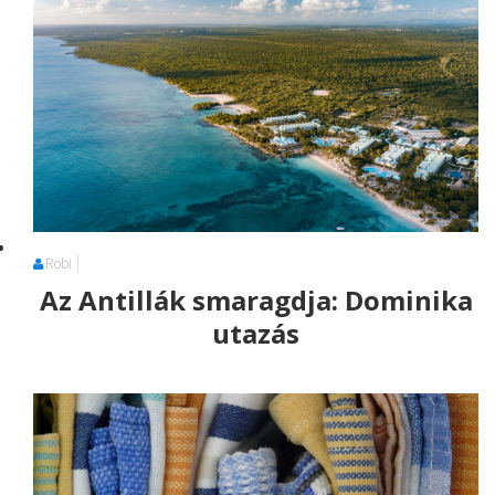
Robi
Az Antillák smaragdja: Dominika
utazás