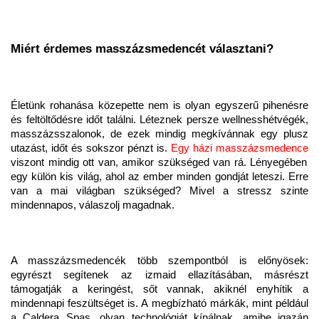
Miért érdemes masszázsmedencét választani?
Életünk rohanása közepette nem is olyan egyszerű pihenésre
és feltöltődésre időt találni. Léteznek persze wellnesshétvégék,
masszázsszalonok, de ezek mindig megkívánnak egy plusz
utazást, időt és sokszor pénzt is.
Egy házi masszázsmedence
viszont mindig ott van, amikor szükséged van rá. Lényegében
egy külön kis világ, ahol az ember minden gondját leteszi. Erre
van a mai világban szükséged? Mivel a stressz szinte
mindennapos, válaszolj magadnak.
A masszázsmedencék több szempontból is előnyösek:
egyrészt segítenek az izmaid ellazításában, másrészt
támogatják a keringést, sőt vannak, akiknél enyhítik a
mindennapi feszültséget is. A megbízható márkák, mint például
a Caldera Spas, olyan technológiát kínálnak, amibe igazán