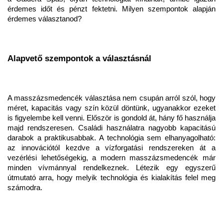
érdemes időt és pénzt fektetni. Milyen szempontok alapján
érdemes választanod?
Alapvető szempontok a választásnál
A masszázsmedencék választása nem csupán arról szól, hogy
méret, kapacitás vagy szín közül döntünk, ugyanakkor ezeket
is figyelembe kell venni. Először is gondold át, hány fő használja
majd rendszeresen. Családi használatra nagyobb kapacitású
darabok a praktikusabbak. A technológia sem elhanyagolható:
az innovációtól kezdve a vízforgatási rendszereken át a
vezérlési lehetőségekig, a modern masszázsmedencék már
minden vívmánnyal rendelkeznek. Létezik egy egyszerű
útmutató arra, hogy melyik technológia és kialakítás felel meg
számodra.