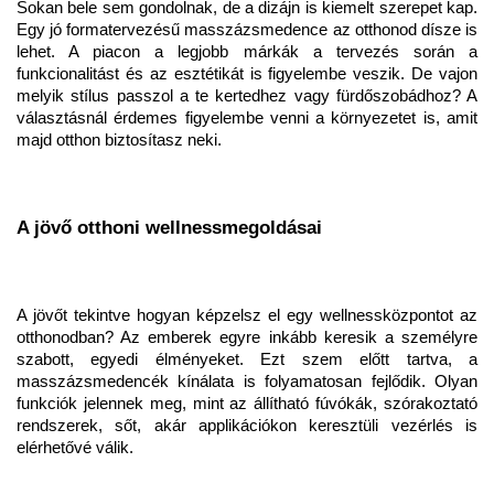
Sokan bele sem gondolnak, de a dizájn is kiemelt szerepet kap.
Egy jó formatervezésű masszázsmedence az otthonod dísze is
lehet. A piacon a legjobb márkák a tervezés során a
funkcionalitást és az esztétikát is figyelembe veszik. De vajon
melyik stílus passzol a te kertedhez vagy fürdőszobádhoz? A
választásnál érdemes figyelembe venni a környezetet is, amit
majd otthon biztosítasz neki.
A jövő otthoni wellnessmegoldásai
A jövőt tekintve hogyan képzelsz el egy wellnessközpontot az
otthonodban? Az emberek egyre inkább keresik a személyre
szabott, egyedi élményeket. Ezt szem előtt tartva, a
masszázsmedencék kínálata is folyamatosan fejlődik. Olyan
funkciók jelennek meg, mint az állítható fúvókák, szórakoztató
rendszerek, sőt, akár applikációkon keresztüli vezérlés is
elérhetővé válik.