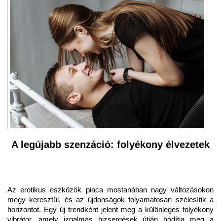
A legújabb szenzáció: folyékony élvezetek
Az erotikus eszközök piaca mostanában nagy változásokon
megy keresztül, és az újdonságok folyamatosan szélesítik a
horizontot. Egy új trendként jelent meg a különleges folyékony
vibrátor, amely izgalmas bizsergések útján hódítja meg a