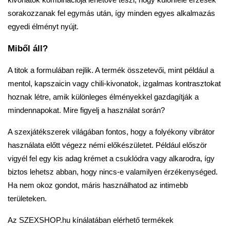
kivonatok kombinációja lehetővé teszi, hogy különféle érzések
sorakozzanak fel egymás után, így minden egyes alkalmazás
egyedi élményt nyújt.
Miből áll?
A titok a formulában rejlik. A termék összetevői, mint például a
mentol, kapszaicin vagy chili-kivonatok, izgalmas kontrasztokat
hoznak létre, amik különleges élményekkel gazdagítják a
mindennapokat. Mire figyelj a használat során?
A szexjátékszerek világában fontos, hogy a folyékony vibrátor
használata előtt végezz némi előkészületet. Például először
vigyél fel egy kis adag krémet a csuklódra vagy alkarodra, így
biztos lehetsz abban, hogy nincs-e valamilyen érzékenységed.
Ha nem okoz gondot, máris használhatod az intimebb
területeken.
Az SZEXSHOP.hu kínálatában elérhető termékek