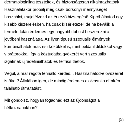
dermatológiailag teszteltek, és biztonságosan alkalmazhatóak.
Használatakor próbálj meg csak borsónyi mennyiséget
használni, majd élvezd az érkező bizsergést! Kipróbálhatod egy
kisebb kiszerelésben, ha csak kísérletezel, de ha beválik a
termék, talán érdemes egy nagyobb tubust beszerezni a
jövőbeni használatra. Az ilyen típusú szexuális élmények
kombinálhatók más eszközökkel is, mint például dildókkal vagy
vibrátorokkal, így a köztudatba gyökerét vert szexuális
izgalmak újradefiniálhatók és felfrissíthetők.
Végül, a már régóta fennálló kérdés... Használhatod-e óvszerrel
is őket? Általában igen, de mindig érdemes elolvasni a címkén
található útmutatást.
Mit gondolsz, hogyan fogadnád ezt az újdonságot a
hétköznapokban?
(X)