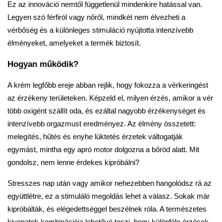
Ez az innováció nemtől függetlenül mindenkire hatással van.
Legyen szó férfiról vagy nőről, mindkét nem élvezheti a
vérbőség és a különleges stimuláció nyújtotta intenzívebb
élményeket, amelyeket a termék biztosít.
Hogyan működik?
A krém legfőbb ereje abban rejlik, hogy fokozza a vérkeringést
az érzékeny területeken. Képzeld el, milyen érzés, amikor a vér
több oxigént szállít oda, és ezáltal nagyobb érzékenységet és
intenzívebb orgazmust eredményez. Az élmény összetett:
melegítés, hűtés és enyhe lüktetés érzetek váltogatják
egymást, mintha egy apró motor dolgozna a bőröd alatt. Mit
gondolsz, nem lenne érdekes kipróbálni?
Stresszes nap után vagy amikor nehezebben hangolódsz rá az
együttlétre, ez a stimuláló megoldás lehet a válasz. Sokak már
kipróbálták, és elégedettséggel beszélnek róla. A természetes