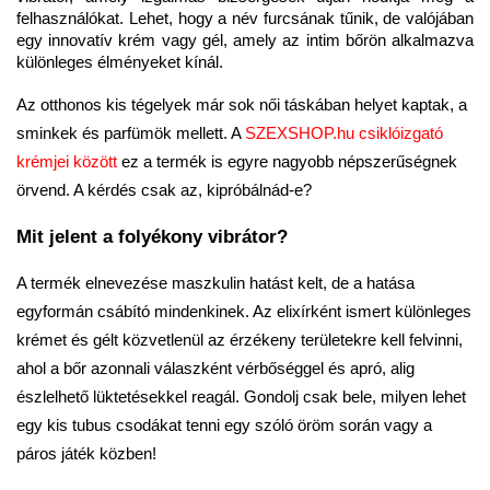
felhasználókat. Lehet, hogy a név furcsának tűnik, de valójában
egy innovatív krém vagy gél, amely az intim bőrön alkalmazva
különleges élményeket kínál.
Az otthonos kis tégelyek már sok női táskában helyet kaptak, a
sminkek és parfümök mellett. A
SZEXSHOP.hu csiklóizgató
krémjei között
ez a termék is egyre nagyobb népszerűségnek
örvend. A kérdés csak az, kipróbálnád-e?
Mit jelent a folyékony vibrátor?
A termék elnevezése maszkulin hatást kelt, de a hatása
egyformán csábító mindenkinek. Az elixírként ismert különleges
krémet és gélt közvetlenül az érzékeny területekre kell felvinni,
ahol a bőr azonnali válaszként vérbőséggel és apró, alig
észlelhető lüktetésekkel reagál. Gondolj csak bele, milyen lehet
egy kis tubus csodákat tenni egy szóló öröm során vagy a
páros játék közben!