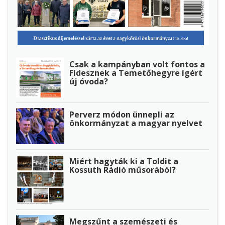
Csak a kampányban volt fontos a
Fidesznek a Temetőhegyre ígért
új óvoda?
Perverz módon ünnepli az
önkormányzat a magyar nyelvet
Miért hagyták ki a Toldit a
Kossuth Rádió műsorából?
Megszűnt a szemészeti és