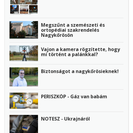
Megszűnt a szemészeti és
ortopédiai szakrendelés
Nagykőrösön
Vajon a kamera rögzítette, hogy
mi történt a palánkkal?
Biztonságot a nagykőrösieknek!
PERISZKÓP - Gáz van babám
NOTESZ - Ukrajnáról