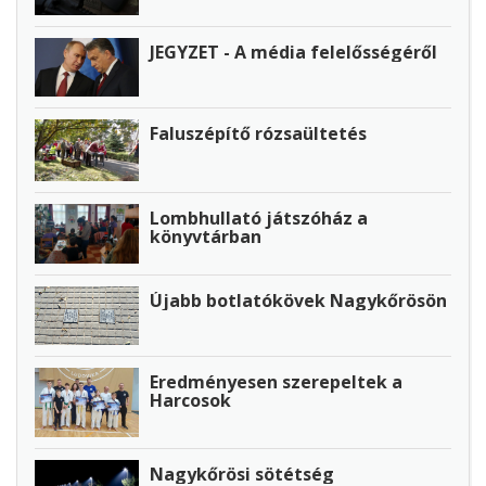
JEGYZET - A média felelősségéről
Faluszépítő rózsaültetés
Lombhullató játszóház a
könyvtárban
Újabb botlatókövek Nagykőrösön
Eredményesen szerepeltek a
Harcosok
Nagykőrösi sötétség