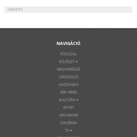
HÍRDETÉS
NAVIGÁCIÓ
FŐOLDAL
KÖZÉLET
MEGYE/RÉGIÓ
ORSZÁGOS
GAZDASÁG
KÉK HÍREK
KULTÚRA
SPORT
ARCHIVUM
GALÉRIÁK
TV