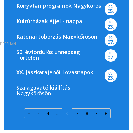
Könyvtári programok Nagykőrös
02.
05.
Kultúrházak éjjel - nappal
10.
23.
Katonai toborzás Nagykőrösön
10.
07.
DERSHAN
50. évfordulós ünnepség
10.
Törtelen
07.
XX. Jászkarajenői Lovasnapok
09.
23.
Szalagavató kiállítás
Nagykőrösön
4
5
6
7
8