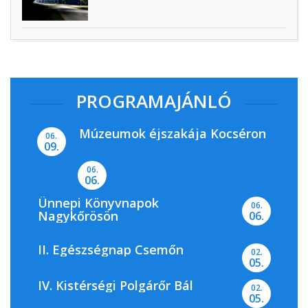
PROGRAMAJÁNLÓ
Múzeumok éjszakája Kocséron
06.
09.
06.
06.
Ünnepi Könyvnapok
06.
Nagykőrösön
06.
II. Egészségnap Csemőn
02.
05.
IV. Kistérségi Polgárőr Bál
02.
05.