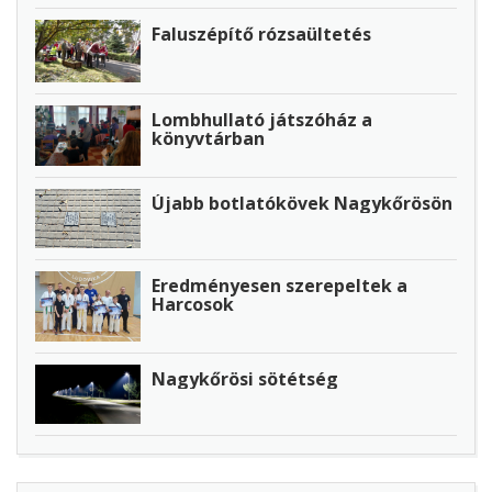
Faluszépítő rózsaültetés
Lombhullató játszóház a
könyvtárban
Újabb botlatókövek Nagykőrösön
Eredményesen szerepeltek a
Harcosok
Nagykőrösi sötétség