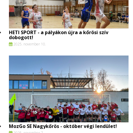
HETI SPORT - a pályákon újra a kőrösi szív
dobogott!
2025. november 10.
MozGo SE Nagykőrös - október végi lendület!
2025. november 7.