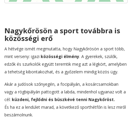
Nagykőrösön a sport továbbra is
közösségi erő
A hétvége ismét megmutatta, hogy Nagykőrösön a sport több,
mint verseny: igazi
közösségi élmény
. A gyerekek, szülők,
edzők és szurkolók együtt teremtik meg azt a légkört, amelyben
a tehetség kibontakozhat, és a győzelem mindig közös ügy.
Akár a judósok szőnyegén, a focipályán, a kosárcsarnokban
vagy a rögbipályán pattogott a labda, mindenhol ugyanaz volt a
cél:
küzdeni, fejlődni és büszkévé tenni Nagykőröst.
És ha ez a lendület marad, a következő sporthétfőn is lesz miről
beszámolnunk.