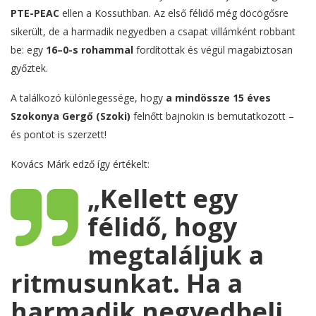
PTE-PEAC
ellen a Kossuthban. Az első félidő még döcögősre
sikerült, de a harmadik negyedben a csapat villámként robbant
be: egy
16–0-s rohammal
fordítottak és végül magabiztosan
győztek.
A találkozó különlegessége, hogy
a mindössze 15 éves
Szokonya Gergő (Szoki)
felnőtt bajnokin is bemutatkozott –
és pontot is szerzett!
Kovács Márk edző így értékelt:
„Kellett egy
félidő, hogy
megtaláljuk a
ritmusunkat. Ha a
harmadik negyedbeli