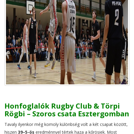
Honfoglalók Rugby Club & Törpi
Rögbi – Szoros csata Esztergomban
Tavaly ilyenkor még komoly különbség volt a két csapat között,
hiszen
39–5-ös
eredménnyel tértek haza a kőrösiek. Most