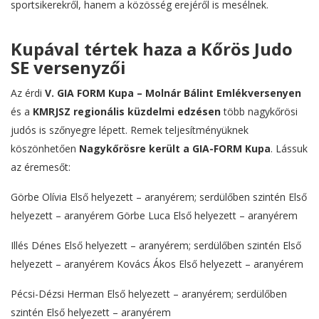
sportsikerekről, hanem a közösség erejéről is mesélnek.
Kupával tértek haza a Kőrös Judo
SE versenyzői
Az érdi
V. GIA FORM Kupa – Molnár Bálint Emlékversenyen
és a
KMRJSZ regionális küzdelmi edzésen
több nagykőrösi
judós is szőnyegre lépett. Remek teljesítményüknek
köszönhetően
Nagykőrösre került a GIA-FORM Kupa
. Lássuk
az éremesőt:
Görbe Olívia Első helyezett – aranyérem; serdülőben szintén Első
helyezett – aranyérem Görbe Luca Első helyezett – aranyérem
Illés Dénes Első helyezett – aranyérem; serdülőben szintén Első
helyezett – aranyérem Kovács Ákos Első helyezett – aranyérem
Pécsi-Dézsi Herman Első helyezett – aranyérem; serdülőben
szintén Első helyezett – aranyérem