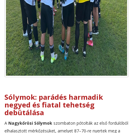
Sólymok: parádés harmadik
negyed és fiatal tehetség
debütálása
A
Nagykőrösi Sólymok
szombaton pótolták az első fordulóból
elhalasztott mérkőzésüket, amelyet 87–70-re nyertek meg a