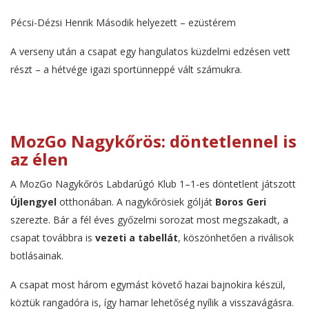
Pécsi-Dézsi Henrik Második helyezett – ezüstérem
A verseny után a csapat egy hangulatos küzdelmi edzésen vett
részt – a hétvége igazi sportünneppé vált számukra.
MozGo Nagykőrös: döntetlennel is
az élen
A MozGo Nagykőrös Labdarúgó Klub 1–1-es döntetlent játszott
Újlengyel
otthonában. A nagykőrösiek gólját
Boros Geri
szerezte. Bár a fél éves győzelmi sorozat most megszakadt, a
csapat továbbra is
vezeti a tabellát
, köszönhetően a riválisok
botlásainak.
A csapat most három egymást követő hazai bajnokira készül,
köztük rangadóra is, így hamar lehetőség nyílik a visszavágásra.