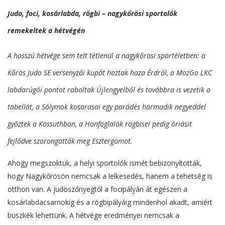
Judo, foci, kosárlabda, rögbi – nagykőrösi sportolók
remekeltek a hétvégén
A hosszú hétvége sem telt tétlenül a nagykőrösi sportéletben: a
Kőrös Judo SE versenyzői kupát hoztak haza Érdről, a MozGo LKC
labdarúgói pontot raboltak Újlengyelből és továbbra is vezetik a
tabellát, a Sólymok kosarasai egy parádés harmadik negyeddel
győztek a Kossuthban, a Honfoglalók rögbisei pedig óriásit
fejlődve szorongatták meg Esztergomot.
Ahogy megszoktuk, a helyi sportolók ismét bebizonyították,
hogy Nagykőrösön nemcsak a lelkesedés, hanem a tehetség is
otthon van. A judoszőnyegtől a focipályán át egészen a
kosárlabdacsarnokig és a rögbipályáig mindenhol akadt, amiért
büszkék lehettünk. A hétvége eredményei nemcsak a