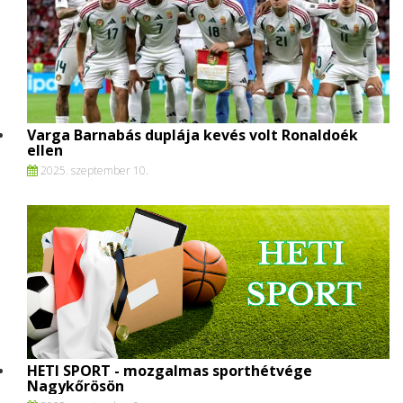
Varga Barnabás duplája kevés volt Ronaldoék
ellen
2025. szeptember 10.
HETI SPORT - mozgalmas sporthétvége
Nagykőrösön