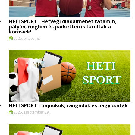
HETI SPORT - Hétvégi diadalmenet tatamin,
pályán, ringben és parketten is taroltak a
kőrösiek!
2025. oktober 8.
HETI SPORT - bajnokok, rangadók és nagy csaták
2025. szeptember 29.