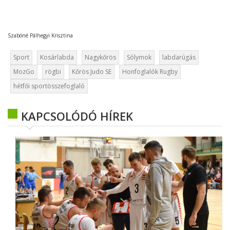
Szabóné Pálhegyi Krisztina
Sport
Kosárlabda
Nagykőrös
Sólymok
labdarúgás
MozGo
rögbi
Kőrös Judo SE
Honfoglalók Rugby
hétfői sportösszefoglaló
KAPCSOLÓDÓ HÍREK