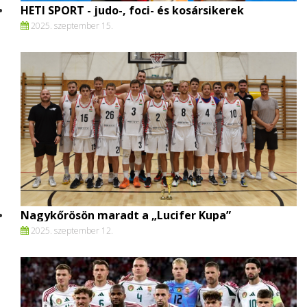
HETI SPORT - judo-, foci- és kosársikerek
2025. szeptember 15.
Nagykőrösön maradt a „Lucifer Kupa”
2025. szeptember 12.