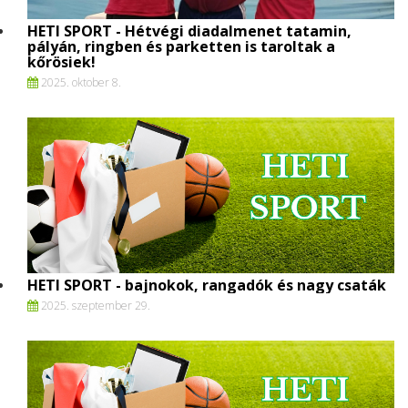
HETI SPORT - Hétvégi diadalmenet tatamin,
pályán, ringben és parketten is taroltak a
kőrösiek!
2025. oktober 8.
HETI SPORT - bajnokok, rangadók és nagy csaták
2025. szeptember 29.