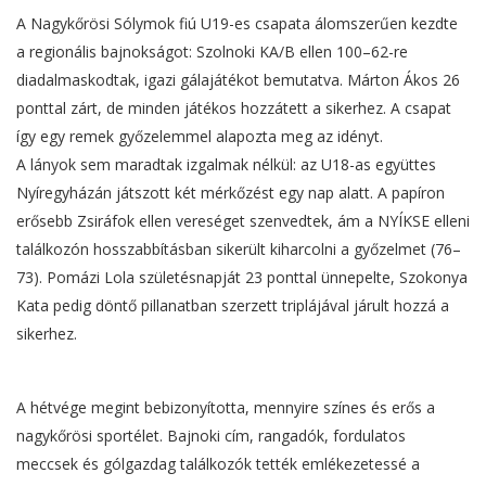
A Nagykőrösi Sólymok fiú U19-es csapata álomszerűen kezdte
a regionális bajnokságot: Szolnoki KA/B ellen 100–62-re
diadalmaskodtak, igazi gálajátékot bemutatva. Márton Ákos 26
ponttal zárt, de minden játékos hozzátett a sikerhez. A csapat
így egy remek győzelemmel alapozta meg az idényt.
A lányok sem maradtak izgalmak nélkül: az U18-as együttes
Nyíregyházán játszott két mérkőzést egy nap alatt. A papíron
erősebb Zsiráfok ellen vereséget szenvedtek, ám a NYÍKSE elleni
találkozón hosszabbításban sikerült kiharcolni a győzelmet (76–
73). Pomázi Lola születésnapját 23 ponttal ünnepelte, Szokonya
Kata pedig döntő pillanatban szerzett triplájával járult hozzá a
sikerhez.
A hétvége megint bebizonyította, mennyire színes és erős a
nagykőrösi sportélet. Bajnoki cím, rangadók, fordulatos
meccsek és gólgazdag találkozók tették emlékezetessé a