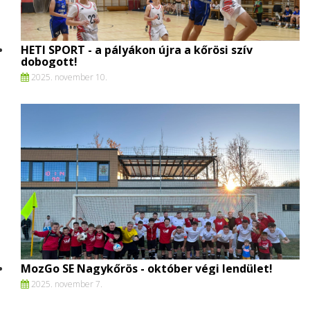
HETI SPORT - a pályákon újra a kőrösi szív
dobogott!
2025. november 10.
MozGo SE Nagykőrös - október végi lendület!
2025. november 7.