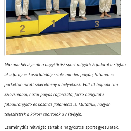
Micsoda hétvége áll a nagykőrösi sport mögött! A judotól a rögbin
át a fociig és kosárlabdáig szinte minden pályán, tatamin és
parkettán jutott sikerélmény a helyieknek. Volt itt bajnoki cím
Szlovéniából, hazai pályás rögbicsata, forró hangulatú
futballrangadó és kosaras gálameccs is. Mutatjuk, hogyan
teljesítettek a kőrösi sportolók a hétvégén.
Eseménydús hétvégét zártak a nagykőrösi sportegyesületek,