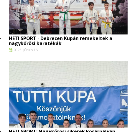
HETI SPORT - Debrecen Kupán remekeltek a
nagykőrösi karatékák
2025. június 16.
HETI SPORT: Nagykőrösi sikerek kosárpályán,