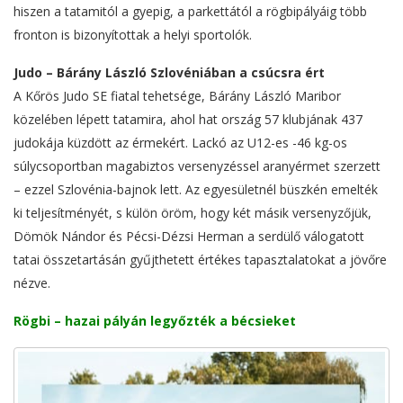
hiszen a tatamitól a gyepig, a parkettától a rögbipályáig több
fronton is bizonyítottak a helyi sportolók.
Judo – Bárány László Szlovéniában a csúcsra ért
A Kőrös Judo SE fiatal tehetsége, Bárány László Maribor
közelében lépett tatamira, ahol hat ország 57 klubjának 437
judokája küzdött az érmekért. Lackó az U12-es -46 kg-os
súlycsoportban magabiztos versenyzéssel aranyérmet szerzett
– ezzel Szlovénia-bajnok lett. Az egyesületnél büszkén emelték
ki teljesítményét, s külön öröm, hogy két másik versenyzőjük,
Dömök Nándor és Pécsi-Dézsi Herman a serdülő válogatott
tatai összetartásán gyűjthetett értékes tapasztalatokat a jövőre
nézve.
Rögbi – hazai pályán legyőzték a bécsieket