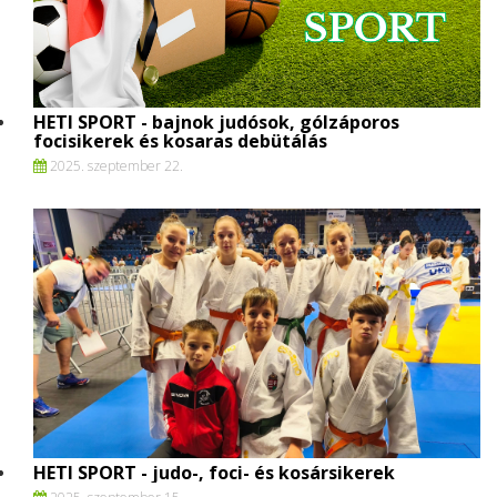
HETI SPORT - bajnok judósok, gólzáporos
focisikerek és kosaras debütálás
2025. szeptember 22.
HETI SPORT - judo-, foci- és kosársikerek