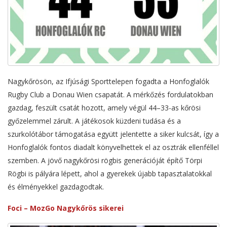
Nagykőrösön, az Ifjúsági Sporttelepen fogadta a Honfoglalók
Rugby Club a Donau Wien csapatát. A mérkőzés fordulatokban
gazdag, feszült csatát hozott, amely végül 44–33-as kőrösi
győzelemmel zárult. A játékosok küzdeni tudása és a
szurkolótábor támogatása együtt jelentette a siker kulcsát, így a
Honfoglalók fontos diadalt könyvelhettek el az osztrák ellenféllel
szemben. A jövő nagykőrösi rögbis generációját építő Törpi
Rögbi is pályára lépett, ahol a gyerekek újabb tapasztalatokkal
és élményekkel gazdagodtak.
Foci – MozGo Nagykőrös sikerei