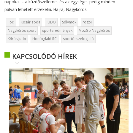
napokat – a küzdőszellemet és az egységet pedig minden
pályán lehetett érzékelni. Hajrá, Nagykőrös!
Foci
Kosárlabda
JUDO
Sólymok
rögbi
Nagykőrös sport
sporteredmények
MozGo Nagykőrös
Kőrös Judo
Honfoglaló RC
sportösszefoglaló
KAPCSOLÓDÓ HÍREK