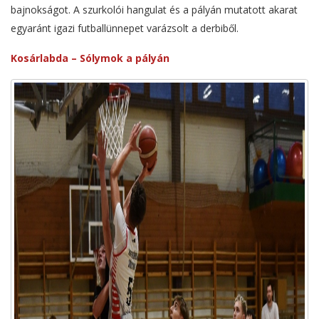
bajnokságot. A szurkolói hangulat és a pályán mutatott akarat
egyaránt igazi futballünnepet varázsolt a derbiből.
Kosárlabda – Sólymok a pályán