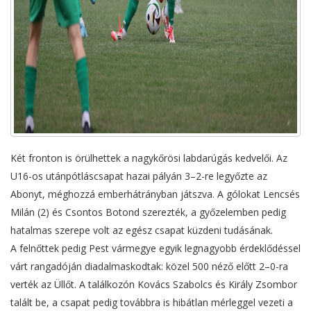
Két fronton is örülhettek a nagykőrösi labdarúgás kedvelői. Az
U16-os utánpótláscsapat hazai pályán 3–2-re legyőzte az
Abonyt, méghozzá emberhátrányban játszva. A gólokat Lencsés
Milán (2) és Csontos Botond szerezték, a győzelemben pedig
hatalmas szerepe volt az egész csapat küzdeni tudásának.
A felnőttek pedig Pest vármegye egyik legnagyobb érdeklődéssel
várt rangadóján diadalmaskodtak: közel 500 néző előtt 2–0-ra
verték az Üllőt. A találkozón Kovács Szabolcs és Király Zsombor
talált be, a csapat pedig továbbra is hibátlan mérleggel vezeti a