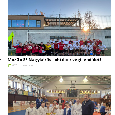
MozGo SE Nagykőrös - október végi lendület!
2025. november 7.