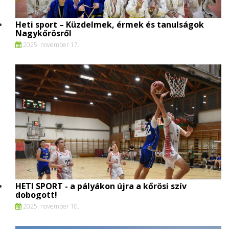
Heti sport – Küzdelmek, érmek és tanulságok
Nagykőrösről
2025. november 17.
HETI SPORT - a pályákon újra a kőrösi szív
dobogott!
2025. november 10.