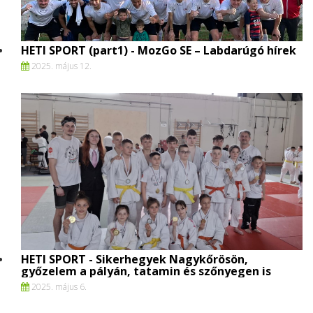
HETI SPORT (part1) - MozGo SE – Labdarúgó hírek
2025. május 12.
HETI SPORT - Sikerhegyek Nagykőrösön,
győzelem a pályán, tatamin és szőnyegen is
2025. május 6.