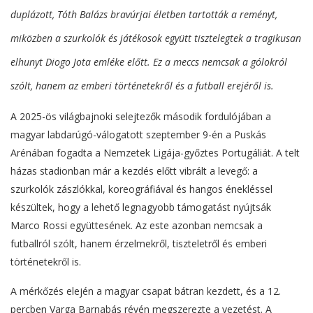
duplázott, Tóth Balázs bravúrjai életben tartották a reményt,
miközben a szurkolók és játékosok együtt tisztelegtek a tragikusan
elhunyt Diogo Jota emléke előtt. Ez a meccs nemcsak a gólokról
szólt, hanem az emberi történetekről és a futball erejéről is.
A 2025-ös világbajnoki selejtezők második fordulójában a
magyar labdarúgó-válogatott szeptember 9-én a Puskás
Arénában fogadta a Nemzetek Ligája-győztes Portugáliát. A telt
házas stadionban már a kezdés előtt vibrált a levegő: a
szurkolók zászlókkal, koreográfiával és hangos énekléssel
készültek, hogy a lehető legnagyobb támogatást nyújtsák
Marco Rossi együttesének. Az este azonban nemcsak a
futballról szólt, hanem érzelmekről, tiszteletről és emberi
történetekről is.
A mérkőzés elején a magyar csapat bátran kezdett, és a 12.
percben Varga Barnabás révén megszerezte a vezetést. A