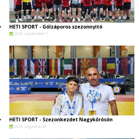
HETI SPORT - Gólzáporos szezonnyitó
2025. szeptember 1.
HETI SPORT - Szezonkezdet Nagykőrösön
2025. augusztus 29.