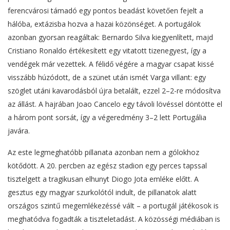
ferencvárosi támadó egy pontos beadást követően fejelt a
hálóba, extázisba hozva a hazai közönséget. A portugálok
azonban gyorsan reagáltak: Bernardo Silva kiegyenlített, majd
Cristiano Ronaldo értékesített egy vitatott tizenegyest, így a
vendégek már vezettek. A félidő végére a magyar csapat kissé
visszább húzódott, de a szünet után ismét Varga villant: egy
szöglet utáni kavarodásból újra betalált, ezzel 2–2-re módosítva
az állást. A hajrában Joao Cancelo egy távoli lövéssel döntötte el
a három pont sorsát, így a végeredmény 3–2 lett Portugália
javára.
Az este legmeghatóbb pillanata azonban nem a gólokhoz
kötődött. A 20. percben az egész stadion egy perces tapssal
tisztelgett a tragikusan elhunyt Diogo Jota emléke előtt. A
gesztus egy magyar szurkolótól indult, de pillanatok alatt
országos szintű megemlékezéssé vált – a portugál játékosok is
meghatódva fogadták a tiszteletadást. A közösségi médiában is