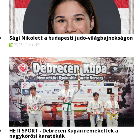
Sági Nikolett a budapesti judo-világbajnokságon
2025. június 19.
HETI SPORT - Debrecen Kupán remekeltek a
nagykőrösi karatékák