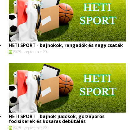
HETI SPORT - bajnokok, rangadók és nagy csaták
2025. szeptember 29.
HETI SPORT - bajnok judósok, gólzáporos
focisikerek és kosaras debütálás
2025. szeptember 22.