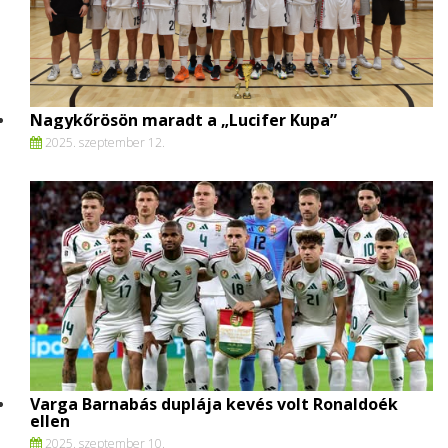
Nagykőrösön maradt a „Lucifer Kupa”
2025. szeptember 12.
Varga Barnabás duplája kevés volt Ronaldoék
ellen
2025. szeptember 10.