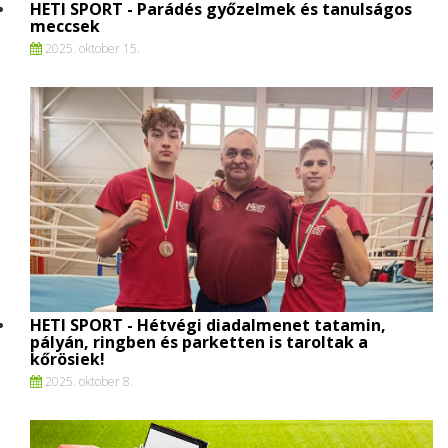
HETI SPORT - Parádés győzelmek és tanulságos
meccsek
2025. oktober 15.
HETI SPORT - Hétvégi diadalmenet tatamin,
pályán, ringben és parketten is taroltak a
kőrösiek!
2025. oktober 8.