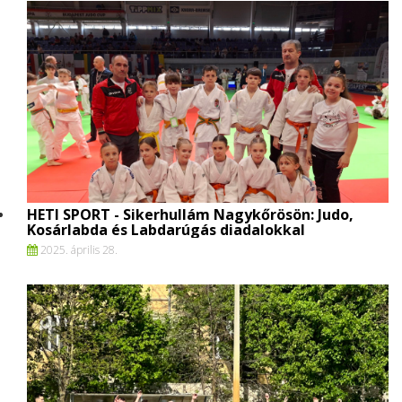
HETI SPORT - Sikerhullám Nagykőrösön: Judo,
Kosárlabda és Labdarúgás diadalokkal
2025. április 28.