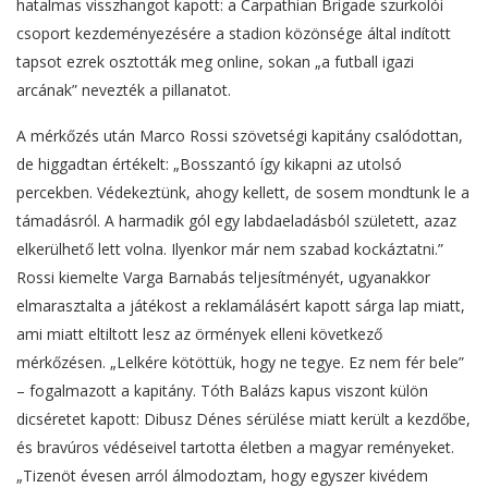
hatalmas visszhangot kapott: a Carpathian Brigade szurkolói
csoport kezdeményezésére a stadion közönsége által indított
tapsot ezrek osztották meg online, sokan „a futball igazi
arcának” nevezték a pillanatot.
A mérkőzés után Marco Rossi szövetségi kapitány csalódottan,
de higgadtan értékelt: „Bosszantó így kikapni az utolsó
percekben. Védekeztünk, ahogy kellett, de sosem mondtunk le a
támadásról. A harmadik gól egy labdaeladásból született, azaz
elkerülhető lett volna. Ilyenkor már nem szabad kockáztatni.”
Rossi kiemelte Varga Barnabás teljesítményét, ugyanakkor
elmarasztalta a játékost a reklamálásért kapott sárga lap miatt,
ami miatt eltiltott lesz az örmények elleni következő
mérkőzésen. „Lelkére kötöttük, hogy ne tegye. Ez nem fér bele”
– fogalmazott a kapitány. Tóth Balázs kapus viszont külön
dicséretet kapott: Dibusz Dénes sérülése miatt került a kezdőbe,
és bravúros védéseivel tartotta életben a magyar reményeket.
„Tizenöt évesen arról álmodoztam, hogy egyszer kivédem