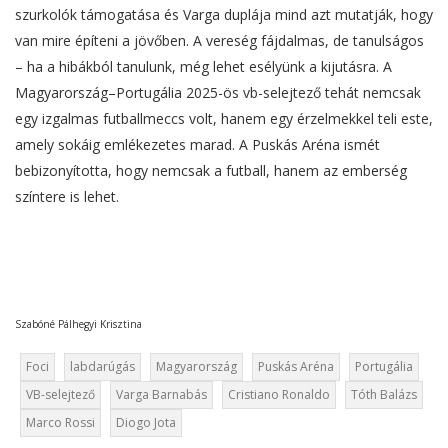
szurkolók támogatása és Varga duplája mind azt mutatják, hogy
van mire építeni a jövőben. A vereség fájdalmas, de tanulságos
– ha a hibákból tanulunk, még lehet esélyünk a kijutásra. A
Magyarország–Portugália 2025-ös vb-selejtező tehát nemcsak
egy izgalmas futballmeccs volt, hanem egy érzelmekkel teli este,
amely sokáig emlékezetes marad. A Puskás Aréna ismét
bebizonyította, hogy nemcsak a futball, hanem az emberség
színtere is lehet.
Szabóné Pálhegyi Krisztina
Foci
labdarúgás
Magyarország
Puskás Aréna
Portugália
VB-selejtező
Varga Barnabás
Cristiano Ronaldo
Tóth Balázs
Marco Rossi
Diogo Jota