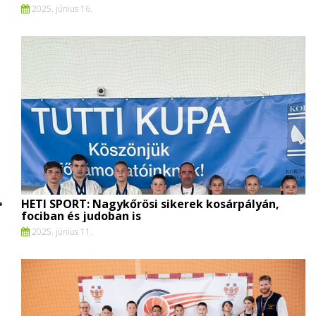
2025. június 16.
HETI SPORT: Nagykőrösi sikerek kosárpályán,
fociban és judoban is
2025. június 11.