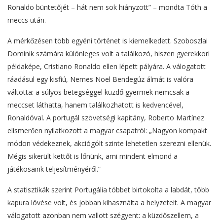
Ronaldo büntetőjét – hát nem sok hiányzott” – mondta Tóth a
meccs után.
A mérkőzésen több egyéni történet is kiemelkedett. Szoboszlai
Dominik számára különleges volt a találkozó, hiszen gyerekkori
példaképe, Cristiano Ronaldo ellen lépett pályára. A válogatott
ráadásul egy kisfiú, Nemes Noel Bendegúz álmát is valóra
váltotta: a súlyos betegséggel küzdő gyermek nemcsak a
meccset láthatta, hanem találkozhatott is kedvencével,
Ronaldóval. A portugál szövetségi kapitány, Roberto Martínez
elismerően nyilatkozott a magyar csapatról: „Nagyon kompakt
módon védekeznek, akciógólt szinte lehetetlen szerezni ellenük.
Mégis sikerült kettőt is lőnünk, ami mindent elmond a
játékosaink teljesítményéről.”
A statisztikák szerint Portugália többet birtokolta a labdát, több
kapura lövése volt, és jobban kihasználta a helyzeteit. A magyar
válogatott azonban nem vallott szégyent: a küzdőszellem, a