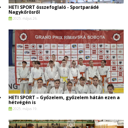
HETI SPORT összefoglaló - Sportparádé
Nagykőrösről
2025. május 26.
HETI SPORT – Győzelem, győzelem hátán ezen a
hétvégén is
2025. május 19.