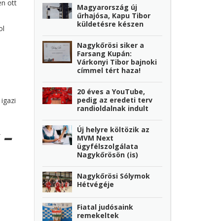
en ott
Magyarország új
űrhajósa, Kapu Tibor
küldetésre készen
ol
Nagykőrösi siker a
Farsang Kupán:
Várkonyi Tibor bajnoki
címmel tért haza!
20 éves a YouTube,
pedig az eredeti terv
igazi
randioldalnak indult
Új helyre költözik az
 –
MVM Next
ügyfélszolgálata
Nagykőrösön (is)
Nagykőrösi Sólymok
Hétvégéje
Fiatal judósaink
remekeltek