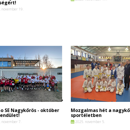
ségért!
 november 19.
o SE Nagykőrös - október
Mozgalmas hét a nagykő
lendület!
sportéletben
 november 7.
2025. november 5.