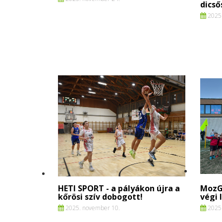
dicső
2025.
HETI SPORT - a pályákon újra a
MozG
kőrösi szív dobogott!
végi 
2025. november 10.
2025.