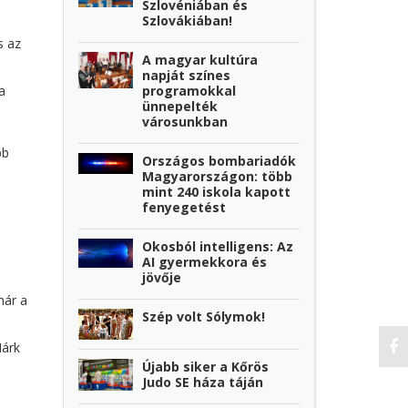
Szlovéniában és
Szlovákiában!
s az
A magyar kultúra
napját színes
programokkal
a
ünnepelték
városunkban
bb
Országos bombariadók
Magyarországon: több
mint 240 iskola kapott
fenyegetést
Okosból intelligens: Az
AI gyermekkora és
jövője
már a
Szép volt Sólymok!
Márk
Újabb siker a Kőrös
Judo SE háza táján