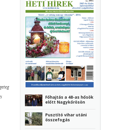
geteg
ti
Főhajtás a 48-as hősök
előtt Nagykőrösön
Pusztító vihar utáni
összefogás