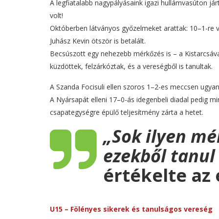
A legfiatalabb nagypályásaink igazi hullámvasúton já
volt!
Októberben látványos győzelmeket arattak: 10–1-re v
Juhász Kevin ötször is betalált.
Becsúszott egy nehezebb mérkőzés is – a Kistarcsáva
küzdöttek, felzárkóztak, és a vereségből is tanultak.
A Szanda Focisuli ellen szoros 1–2-es meccsen ugyan 
A Nyársapát elleni 17–0-ás idegenbeli diadal pedig m
csapategységre épülő teljesítmény zárta a hetet.
„Sok ilyen mé
ezekből tanul
értékelte az 
U15 – Fölényes sikerek és tanulságos vereség