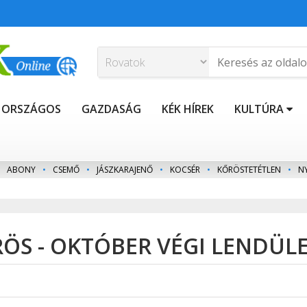
ORSZÁGOS
GAZDASÁG
KÉK HÍREK
KULTÚRA
ABONY
•
CSEMŐ
•
JÁSZKARAJENŐ
•
KOCSÉR
•
KŐRÖSTETÉTLEN
•
N
S - OKTÓBER VÉGI LENDÜLE