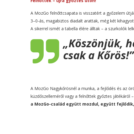
Felnőttek – újra győztes úton!
A MozGo felnőttcsapata is visszatért a győzelem útjá
3–0-ás, magabiztos diadalt arattak, még két kihagyott
A sikerrel ismét a tabella élére álltak – a szurkolók l
„Köszönjük, h
csak a Kőrös!”
A MozGo Nagykőrösnél a munka, a fejlődés és az örö
küzdőszelleméről vagy a felnőttek győztes játékáról
a MozGo-család együtt mozdul, együtt fejlődik