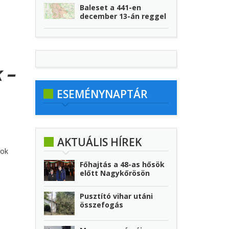
Baleset a 441-en
december 13-án reggel
 –
ESEMÉNYNAPTÁR
AKTUÁLIS HÍREK
sok
Főhajtás a 48-as hősök
előtt Nagykőrösön
Pusztító vihar utáni
összefogás