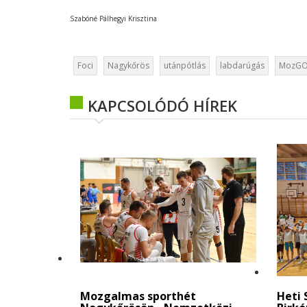
Szabóné Pálhegyi Krisztina
Foci
Nagykőrös
utánpótlás
labdarúgás
MozGO
KAPCSOLÓDÓ HÍREK
Mozgalmas sporthét
Heti 