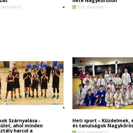
zás
hete Nagykőrösön
 december 8.
2025. december 1.
ok Szárnyalása -
Heti sport – Küzdelmek,
ület, ahol minden
és tanulságok Nagykőrös
ztály harcol a
2025. november 17.