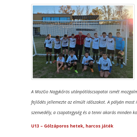
A MozGo Nagykőrös utánpótláscsapatai ismét mozgalmas
fejlődés jellemezte az elmúlt időszakot. A pályán most 
szenvedély, a csapategység és a tenni akarás minden ko
U13 – Gólzáporos hetek, harcos játék