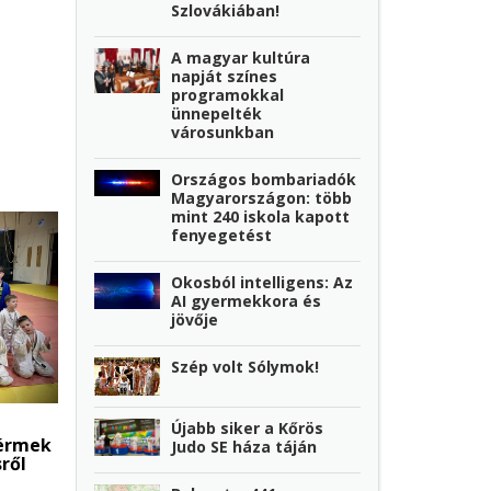
Szlovákiában!
A magyar kultúra
napját színes
programokkal
ünnepelték
városunkban
Országos bombariadók
Magyarországon: több
mint 240 iskola kapott
fenyegetést
Okosból intelligens: Az
AI gyermekkora és
jövője
Szép volt Sólymok!
Újabb siker a Kőrös
 érmek
Judo SE háza táján
ről