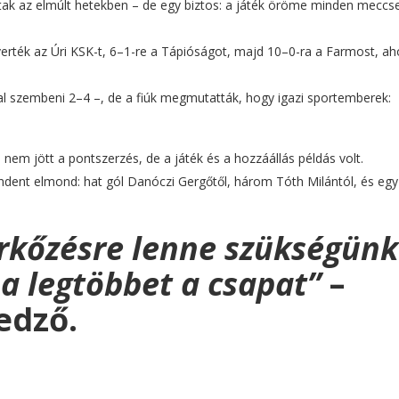
rtak az elmúlt hetekben – de egy biztos: a játék öröme minden meccs
erték az Úri KSK-t, 6–1-re a Tápióságot, majd 10–0-ra a Farmost, ah
l szembeni 2–4 –, de a fiúk megmutatták, hogy igazi sportemberek:
nem jött a pontszerzés, de a játék és a hozzáállás példás volt.
indent elmond: hat gól Danóczi Gergőtől, három Tóth Milántól, és egy 
rkőzésre lenne szükségünk
 a legtöbbet a csapat”
–
edző.