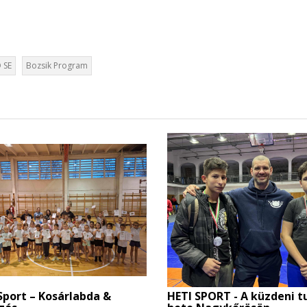
 SE
Bozsik Program
Sport – Kosárlabda &
HETI SPORT - A küzdeni t