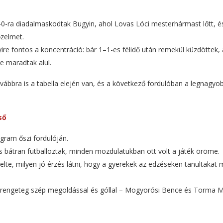
0-ra diadalmaskodtak Bugyin, ahol Lovas Lóci mesterhármast lőtt, é
zelmet.
ire fontos a koncentráció: bár 1–1-es félidő után remekül küzdöttek, 
e maradtak alul.
ábbra is a tabella elején van, és a következő fordulóban a legnagyo
ső
gram őszi fordulóján.
s bátran futballoztak, minden mozdulatukban ott volt a játék öröme.
lte, milyen jó érzés látni, hogy a gyerekek az edzéseken tanultakat 
t, rengeteg szép megoldással és góllal – Mogyorósi Bence és Torma 