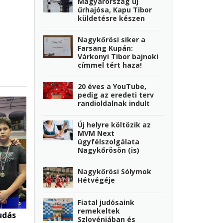
Magyarország új
űrhajósa, Kapu Tibor
küldetésre készen
Nagykőrösi siker a
Farsang Kupán:
Várkonyi Tibor bajnoki
címmel tért haza!
20 éves a YouTube,
pedig az eredeti terv
randioldalnak indult
Új helyre költözik az
MVM Next
ügyfélszolgálata
Nagykőrösön (is)
Nagykőrösi Sólymok
Hétvégéje
Fiatal judósaink
remekeltek
udás
Szlovéniában és