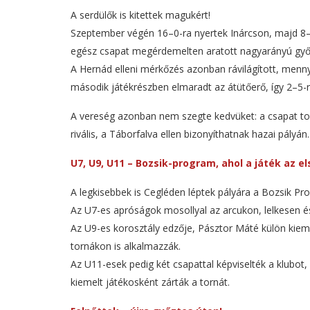
A serdülők is kitettek magukért!
Szeptember végén 16–0-ra nyertek Inárcson, majd 8–
egész csapat megérdemelten aratott nagyarányú győ
A Hernád elleni mérkőzés azonban rávilágított, menny
második játékrészben elmaradt az átütőerő, így 2–5-r
A vereség azonban nem szegte kedvüket: a csapat tov
rivális, a Táborfalva ellen bizonyíthatnak hazai pályán.
U7, U9, U11 – Bozsik-program, ahol a játék az el
A legkisebbek is Cegléden léptek pályára a Bozsik Pro
Az U7-es apróságok mosollyal az arcukon, lelkesen é
Az U9-es korosztály edzője, Pásztor Máté külön kieme
tornákon is alkalmazzák.
Az U11-esek pedig két csapattal képviselték a klubo
kiemelt játékosként zárták a tornát.