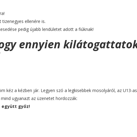
ra!
 tizenegyes ellenére is.
elkesedése pedig újabb lendületet adott a fiúknak!
ogy ennyien kilátogattatok
m kéz a kézben jár. Legyen szó a legkisebbek mosolyáról, az U13-a
 – mind ugyanazt az üzenetet hordozzák:
, együtt győz!