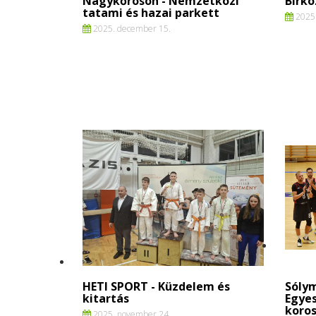
Nagykőrösön - Nemzetközi
Birkó
tatami és hazai parkett
2025.
2025. december 15.
HETI SPORT - Küzdelem és
Sólym
kitartás
Egyes
koros
2025. november 24.