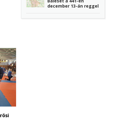
Baleset a 441-en
december 13-án reggel
rösi