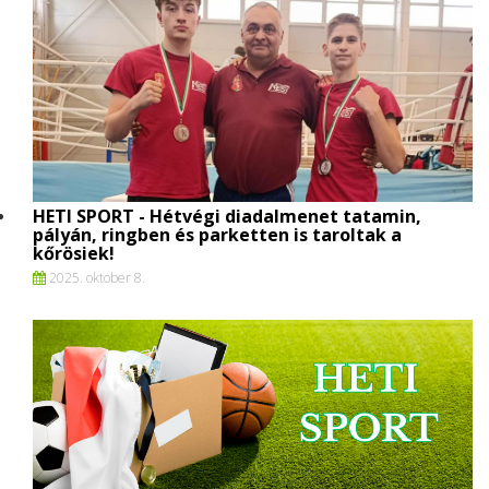
HETI SPORT - Hétvégi diadalmenet tatamin,
pályán, ringben és parketten is taroltak a
kőrösiek!
2025. oktober 8.