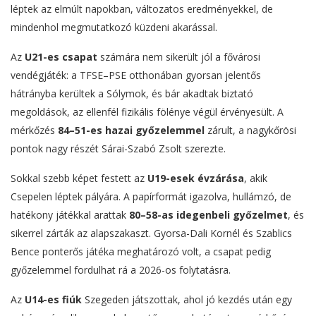
léptek az elmúlt napokban, változatos eredményekkel, de
mindenhol megmutatkozó küzdeni akarással.
Az
U21-es csapat
számára nem sikerült jól a fővárosi
vendégjáték: a TFSE–PSE otthonában gyorsan jelentős
hátrányba kerültek a Sólymok, és bár akadtak biztató
megoldások, az ellenfél fizikális fölénye végül érvényesült. A
mérkőzés
84–51-es hazai győzelemmel
zárult, a nagykőrösi
pontok nagy részét Sárai-Szabó Zsolt szerezte.
Sokkal szebb képet festett az
U19-esek évzárása
, akik
Csepelen léptek pályára. A papírformát igazolva, hullámzó, de
hatékony játékkal arattak
80–58-as idegenbeli győzelmet
, és
sikerrel zárták az alapszakaszt. Gyorsa-Dali Kornél és Szablics
Bence ponterős játéka meghatározó volt, a csapat pedig
győzelemmel fordulhat rá a 2026-os folytatásra.
Az
U14-es fiúk
Szegeden játszottak, ahol jó kezdés után egy