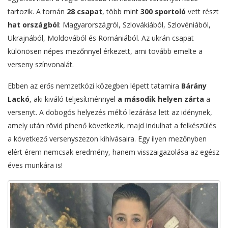
tartozik. A tornán
28 csapat
, több mint
300 sportoló
vett részt
hat országból
: Magyarországról, Szlovákiából, Szlovéniából,
Ukrajnából, Moldovából és Romániából. Az ukrán csapat
különösen népes mezőnnyel érkezett, ami tovább emelte a
verseny színvonalát.
Ebben az erős nemzetközi közegben lépett tatamira
Bárány
Lackó
, aki kiváló teljesítménnyel
a második helyen zárta
a
versenyt. A dobogós helyezés méltó lezárása lett az idénynek,
amely után rövid pihenő következik, majd indulhat a felkészülés
a következő versenyszezon kihívásaira. Egy ilyen mezőnyben
elért érem nemcsak eredmény, hanem visszaigazolása az egész
éves munkára is!