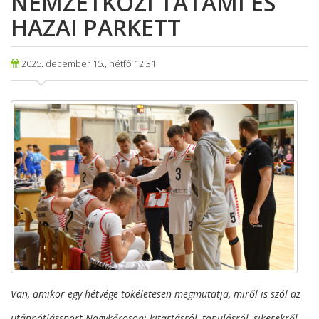
NEMZETKÖZI TATAMI ÉS
HAZAI PARKETT
2025. december 15., hétfő 12:31
Van, amikor egy hétvége tökéletesen megmutatja, miről is szól az
utánpótlássport Nagykőrösön: kitartásról, tanulásról, sikerekről