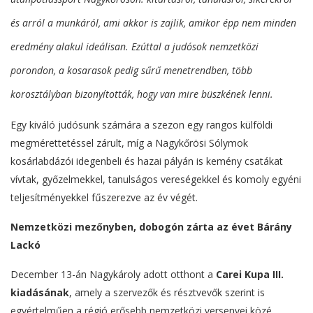
és arról a munkáról, ami akkor is zajlik, amikor épp nem minden
eredmény alakul ideálisan. Ezúttal a judósok nemzetközi
porondon, a kosarasok pedig sűrű menetrendben, több
korosztályban bizonyították, hogy van mire büszkének lenni.
Egy kiváló judósunk számára a szezon egy rangos külföldi
megmérettetéssel zárult, míg a Nagykőrösi Sólymok
kosárlabdázói idegenbeli és hazai pályán is kemény csatákat
vívtak, győzelmekkel, tanulságos vereségekkel és komoly egyéni
teljesítményekkel fűszerezve az év végét.
Nemzetközi mezőnyben, dobogón zárta az évet Bárány
Lackó
December 13-án Nagykároly adott otthont a
Carei Kupa III.
kiadásának
, amely a szervezők és résztvevők szerint is
egyértelműen a régió erősebb nemzetközi versenyei közé