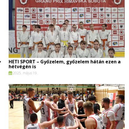
HETI SPORT – Győzelem, győzelem hátán ezen a
hétvégén is
2025. május 19.