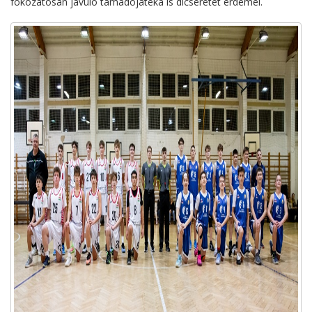
fokozatosan javuló támadójátéka is dicséretet érdemel.