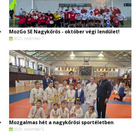
MozGo SE Nagykőrös - október végi lendület!
2025. november 7.
Mozgalmas hét a nagykőrösi sportéletben
2025. november 5.