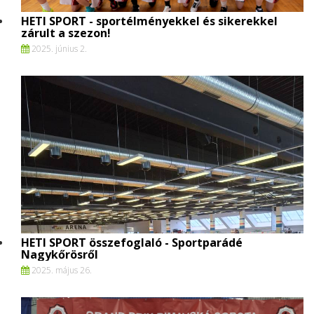
HETI SPORT - sportélményekkel és sikerekkel
zárult a szezon!
2025. június 2.
HETI SPORT összefoglaló - Sportparádé
Nagykőrösről
2025. május 26.