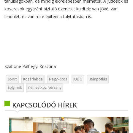
tanulságokban, de mindig előrelépésben mérhetők. A judósok és
kosarasok egyaránt biztató üzenetet küldtek: van jövő, van
lendület, és van mire építeni a folytatásban is.
Szabóné Pálhegyi Krisztina
Sport
Kosárlabda
Nagykőrös
JUDO
utánpótlás
Sólymok
nemzetközi verseny
KAPCSOLÓDÓ HÍREK