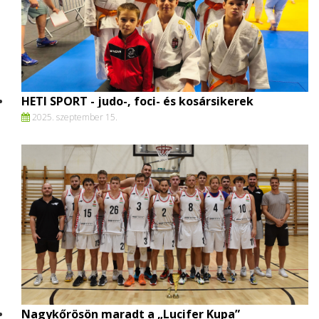
HETI SPORT - judo-, foci- és kosársikerek
2025. szeptember 15.
Nagykőrösön maradt a „Lucifer Kupa”