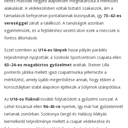
nehéz második negyed alapvetően meghatározta a mérkőzés
alakulását. A védekezésben voltak biztató szakaszok, ám a
támadások befejezései pontatlannak bizonyultak, így
73–42-es
vereséggel
zárult a találkozó. A tanulságok azonban
egyértelműek, és a fejlődéshez vezető úton ezek a meccsek is
fontos állomások.
Ezzel szemben az
U14-es lányok
hazai pályán parádés
teljesítményt nyújtottak: a Szolnoki Sportcentrum csapata ellen
63–24-es magabiztos győzelmet
arattak. Steiner Lilla
ponterős játéka mellett igazi csapatmunka jellemezte a
mérkőzést, amely újabb megerősítése annak, hogy ebben a
korosztályban stabil alapokon építkezik a Sólymok utánpótlása.
Az
U16-os fiúknál
tovább folytatódott a győzelmi sorozat. A
Lehel Kosársuli ellen
94–45-re
nyertek, így már hat győzelemnél
tartanak zsinórban. Szokonya Gergő és Halászy Mátyás
kiemelkedő teljesítménye mellett a csapat védekezése és