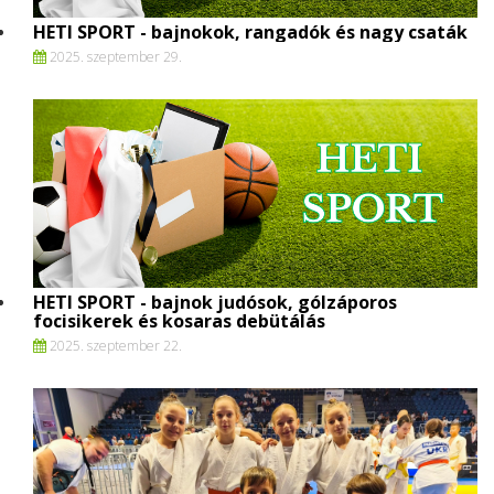
HETI SPORT - bajnokok, rangadók és nagy csaták
2025. szeptember 29.
HETI SPORT - bajnok judósok, gólzáporos
focisikerek és kosaras debütálás
2025. szeptember 22.