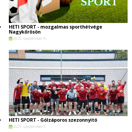
HETI SPORT - mozgalmas sporthétvége
Nagykőrösön
2025. szeptember 9.
HETI SPORT - Gólzáporos szezonnyitó
2025. szeptember 1.