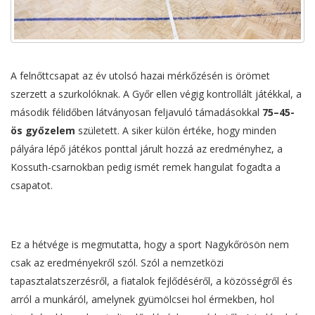
A felnőttcsapat az év utolsó hazai mérkőzésén is örömet
szerzett a szurkolóknak. A Győr ellen végig kontrollált játékkal, a
második félidőben látványosan feljavuló támadásokkal
75–45-
ös győzelem
született. A siker külön értéke, hogy minden
pályára lépő játékos ponttal járult hozzá az eredményhez, a
Kossuth-csarnokban pedig ismét remek hangulat fogadta a
csapatot.
Ez a hétvége is megmutatta, hogy a sport Nagykőrösön nem
csak az eredményekről szól. Szól a nemzetközi
tapasztalatszerzésről, a fiatalok fejlődéséről, a közösségről és
arról a munkáról, amelynek gyümölcsei hol érmekben, hol