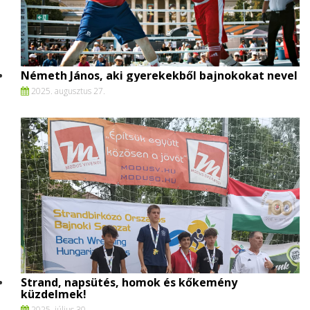
Németh János, aki gyerekekből bajnokokat nevel
2025. augusztus 27.
Strand, napsütés, homok és kőkemény
küzdelmek!
2025. július 30.