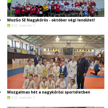
MozGo SE Nagykőrös - október végi lendület!
2025. november 7.
Mozgalmas hét a nagykőrösi sportéletben
2025. november 5.