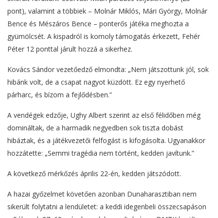
pont), valamint a többiek – Molnár Miklós, Mári György, Molnár
Bence és Mészáros Bence – ponterős játéka meghozta a
gyümölcsét. A kispadról is komoly támogatás érkezett, Fehér
Péter 12 ponttal járult hozzá a sikerhez.
Kovács Sándor vezetőedző elmondta: „Nem játszottunk jól, sok
hibánk volt, de a csapat nagyot küzdött. Ez egy nyerhető
párharc, és bízom a fejlődésben.”
A vendégek edzője, Ughy Albert szerint az első félidőben még
domináltak, de a harmadik negyedben sok tiszta dobást
hibáztak, és a játékvezetői felfogást is kifogásolta. Ugyanakkor
hozzátette: „Semmi tragédia nem történt, kedden javítunk.”
A következő mérkőzés április 22-én, kedden játszódott.
A hazai győzelmet követően azonban Dunaharasztiban nem
sikerült folytatni a lendületet: a keddi idegenbeli összecsapáson