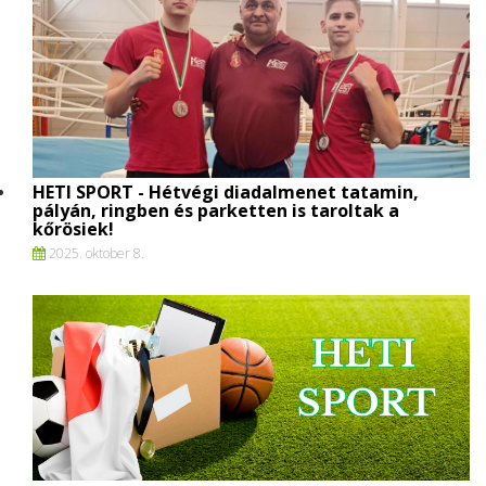
HETI SPORT - Hétvégi diadalmenet tatamin,
pályán, ringben és parketten is taroltak a
kőrösiek!
2025. oktober 8.