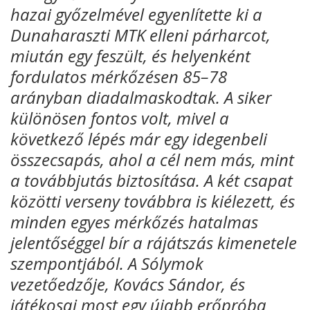
hazai győzelmével egyenlítette ki a
Dunaharaszti MTK elleni párharcot,
miután egy feszült, és helyenként
fordulatos mérkőzésen 85–78
arányban diadalmaskodtak. A siker
különösen fontos volt, mivel a
következő lépés már egy idegenbeli
összecsapás, ahol a cél nem más, mint
a továbbjutás biztosítása. A két csapat
közötti verseny továbbra is kiélezett, és
minden egyes mérkőzés hatalmas
jelentőséggel bír a rájátszás kimenetele
szempontjából. A Sólymok
vezetőedzője, Kovács Sándor, és
játékosai most egy újabb erőpróba