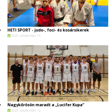
HETI SPORT - judo-, foci- és kosársikerek
2025. szeptember 15.
Nagykőrösön maradt a „Lucifer Kupa”
2025. szeptember 12.