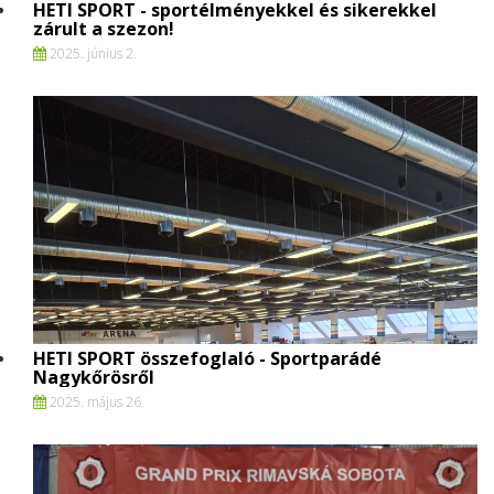
HETI SPORT - sportélményekkel és sikerekkel
zárult a szezon!
2025. június 2.
HETI SPORT összefoglaló - Sportparádé
Nagykőrösről
2025. május 26.