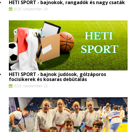
HETI SPORT - bajnokok, rangadók és nagy csaták
2025. szeptember 29.
HETI SPORT - bajnok judósok, gólzáporos
focisikerek és kosaras debütálás
2025. szeptember 22.