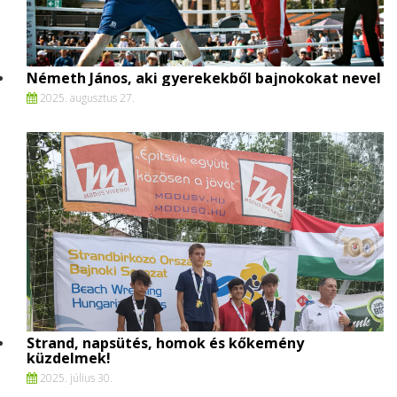
Németh János, aki gyerekekből bajnokokat nevel
2025. augusztus 27.
Strand, napsütés, homok és kőkemény
küzdelmek!
2025. július 30.