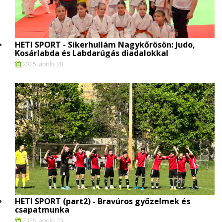
HETI SPORT - Sikerhullám Nagykőrösön: Judo,
Kosárlabda és Labdarúgás diadalokkal
2025. április 28.
HETI SPORT (part2) - Bravúros győzelmek és
csapatmunka
2025. április 23.