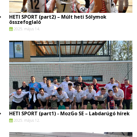
HETI SPORT (part2) – Múlt heti Sólymok
összefoglaló
2025. május 14.
HETI SPORT (part1) - MozGo SE – Labdarúgó hírek
2025. május 12.