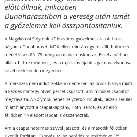
előtt állnak, miközben
Dunaharasztiban a vereség után ismét
a győzelemre kell összpontosítaniuk.
A Nagykőrösi Sólymok KE bravúros győzelmet aratott hazai
pályán a Dunaharaszti MTK ellen, miután egy feszült, hullámzó
mérkőzésen 85–78 arányban diadalmaskodtak. Ezzel a párharc
állása 1–1-re módosult, és a rájátszás újabb izgalmas felvonása
következik kedden idegenben.
A mérkőzés nem indult zökkenőmentesen: az orvos hiánya miatt
a kezdés mintegy ötven percet csúszott, ami mindkét csapatot
megzavarta. A Sólymok nehéz helyzetből indultak, hiszen sérülés
miatt hiányzott a csapatkapitány, Tóth Bence, és az első
félidőben 14 eladott labdát is összehoztak.
Ám a csapat hatalmas szívvel játszott, és a második félidőben
sikerült fordítani. Csorvási Milán parádés teljesítménye (25