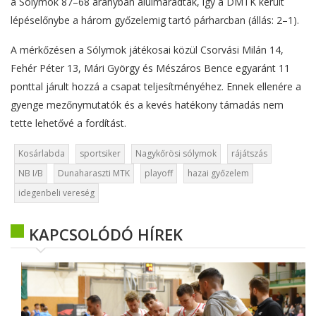
a Sólymok 87–68 arányban alulmaradtak, így a DMTK került
lépéselőnybe a három győzelemig tartó párharcban (állás: 2–1).
A mérkőzésen a Sólymok játékosai közül Csorvási Milán 14,
Fehér Péter 13, Mári György és Mészáros Bence egyaránt 11
ponttal járult hozzá a csapat teljesítményéhez. Ennek ellenére a
gyenge mezőnymutatók és a kevés hatékony támadás nem
tette lehetővé a fordítást.
Kosárlabda
sportsiker
Nagykőrösi sólymok
rájátszás
NB I/B
Dunaharaszti MTK
playoff
hazai győzelem
idegenbeli vereség
KAPCSOLÓDÓ HÍREK