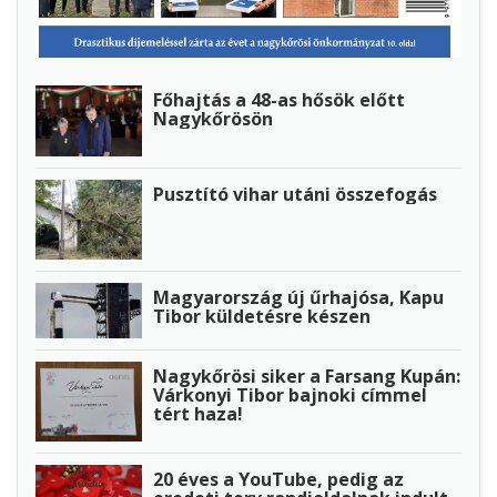
Főhajtás a 48-as hősök előtt
Nagykőrösön
Pusztító vihar utáni összefogás
Magyarország új űrhajósa, Kapu
Tibor küldetésre készen
Nagykőrösi siker a Farsang Kupán:
Várkonyi Tibor bajnoki címmel
tért haza!
20 éves a YouTube, pedig az