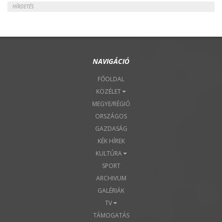
HÍRDETÉS
NAVIGÁCIÓ
FŐOLDAL
KÖZÉLET
MEGYE/RÉGIÓ
ORSZÁGOS
GAZDASÁG
KÉK HÍREK
KULTÚRA
SPORT
ARCHIVUM
GALÉRIÁK
TV
TÁMOGATÁS