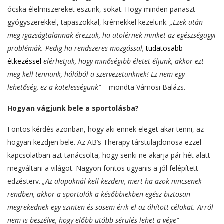
ócska élelmiszereket eszünk, sokat. Hogy minden panaszt
gyógyszerekkel, tapaszokkal, krémekkel kezelünk.
„Ezek után
meg igazságtalannak érezzük, ha utolérnek minket az egészségügyi
problémák. Pedig ha rendszeres mozgással,
tudatosabb
étkezéssel
elérhetjük, hogy minőségibb életet éljünk, akkor ezt
meg kell tennünk, hálából a szervezetünknek! Ez nem egy
lehetőség, ez a kötelességünk”
– mondta Vámosi Balázs.
Hogyan vágjunk bele a sportolásba?
Fontos kérdés azonban, hogy aki ennek eleget akar tenni, az
hogyan kezdjen bele. Az AB’s Therapy társtulajdonosa ezzel
kapcsolatban azt tanácsolta, hogy senki ne akarja pár hét alatt
megváltani a világot. Nagyon fontos ugyanis a jól felépített
edzésterv.
„Az alapoknál kell kezdeni, mert ha azok nincsenek
rendben, akkor a sportolók a későbbiekben egész biztosan
megrekednek egy szinten és sosem érik el az áhított célokat. Arról
nem is beszélve, hogy előbb-utóbb sérülés lehet a vége”
–