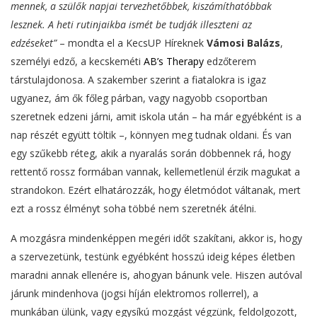
mennek, a szülők napjai tervezhetőbbek, kiszámíthatóbbak
lesznek. A heti rutinjaikba ismét be tudják illeszteni az
edzéseket”
– mondta el a KecsUP Híreknek
Vámosi Balázs
,
személyi edző, a kecskeméti
AB’s Therapy
edzőterem
társtulajdonosa. A szakember szerint a fiatalokra is igaz
ugyanez, ám ők főleg párban, vagy nagyobb csoportban
szeretnek edzeni járni, amit iskola után – ha már egyébként is a
nap részét együtt töltik –, könnyen meg tudnak oldani. És van
egy szűkebb réteg, akik a nyaralás során döbbennek rá, hogy
rettentő rossz formában vannak, kellemetlenül érzik magukat a
strandokon. Ezért elhatározzák, hogy életmódot váltanak, mert
ezt a rossz élményt soha többé nem szeretnék átélni.
A mozgásra mindenképpen megéri időt szakítani, akkor is, hogy
a szervezetünk, testünk egyébként hosszú ideig képes életben
maradni annak ellenére is, ahogyan bánunk vele. Hiszen autóval
járunk mindenhova (jogsi híján elektromos rollerrel), a
munkában ülünk, vagy egysíkú mozgást végzünk, feldolgozott,