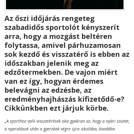
Az őszi időjárás rengeteg
szabadidős sportolót kényszerít
arra, hogy a mozgást beltéren
folytassa, amivel párhuzamosan
sok kezdő és visszatérő is ebben az
időszakban jelenik meg az
edzőtermekben. De vajon miért
van ez így, hogyan érdemes
belevágni az edzésbe, az
eredményhajhászás kifizetődő-e?
Cikkünkben ezt járjuk körbe.
„A sporthoz való visszatérések oka gyakran az, hogy a nyári szünet,
a nyaralások után a gyerekek végre újra iskolába, óvodába