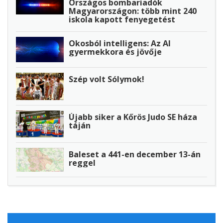
Országos bombariadók
Magyarországon: több mint 240
iskola kapott fenyegetést
Okosból intelligens: Az AI
gyermekkora és jövője
Szép volt Sólymok!
Újabb siker a Kőrös Judo SE háza
táján
Baleset a 441-en december 13-án
reggel