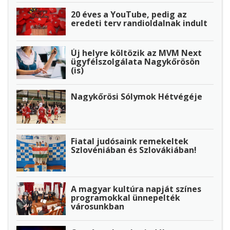
20 éves a YouTube, pedig az
eredeti terv randioldalnak indult
Új helyre költözik az MVM Next
ügyfélszolgálata Nagykőrösön
(is)
Nagykőrösi Sólymok Hétvégéje
Fiatal judósaink remekeltek
Szlovéniában és Szlovákiában!
A magyar kultúra napját színes
programokkal ünnepelték
városunkban