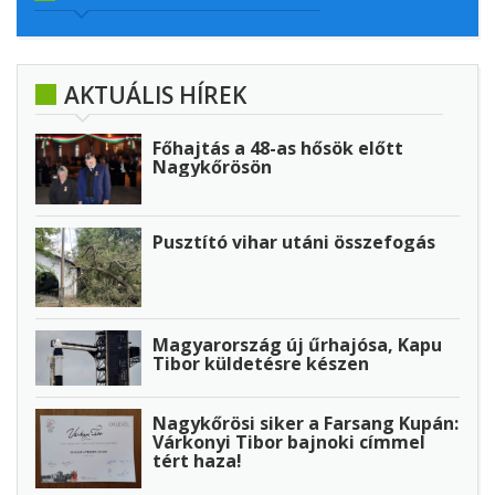
AKTUÁLIS HÍREK
Főhajtás a 48-as hősök előtt
Nagykőrösön
Pusztító vihar utáni összefogás
Magyarország új űrhajósa, Kapu
Tibor küldetésre készen
Nagykőrösi siker a Farsang Kupán:
Várkonyi Tibor bajnoki címmel
tért haza!