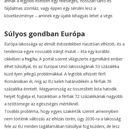
annak a legjobb esetben egy felesleges, hosszan tartó és
fájdalmas izomláz, vagy éppen egy sérülés lesz a
következménye – aminek egy újabb kihagyás lehet a vége.
Súlyos gondban Európa
Európa lakossága az elmúlt évtizedekben riasztóan elhízott, és a
tendencia egyre rosszabb irányt mutat – írta egy korábbi
cikkében a
hvg.hu
. A portál szerint világszerte egymilliárd ember
élhet túlsúllyal, és az Európai Unió lakosságának 53 százaléka
küzd ilyen jellegű problémákkal. A legtöbb elhízott férfi
Romániában él, míg az EU keleti határvidékén a férfiak 76
százaléka érintett. Magyarország az összesített lista hatodik
helyét foglalja el, hazánkban a férfiak 72 százalékának nagyobb
a testtömege az egészséges mértéknél.
További probléma, hogy egyes szakértők szerint amennyiben
nem történik változás az elhízás terén, úgy 2030-ra a lakosság
fele az EU minden tagállamában túlsúllyal fog küzdeni, de lesz