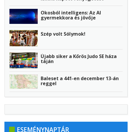
Okosból intelligens: Az AI
gyermekkora és jövője
Szép volt Sólymok!
Újabb siker a Kőrös Judo SE háza
táján
Baleset a 441-en december 13-án
reggel
ESEMÉNYNAPTÁR