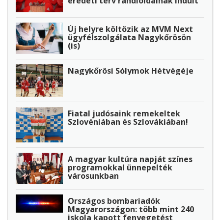
eredeti terv randioldalnak indult
Új helyre költözik az MVM Next
ügyfélszolgálata Nagykőrösön
(is)
Nagykőrösi Sólymok Hétvégéje
Fiatal judósaink remekeltek
Szlovéniában és Szlovákiában!
A magyar kultúra napját színes
programokkal ünnepelték
városunkban
Országos bombariadók
Magyarországon: több mint 240
iskola kapott fenyegetést