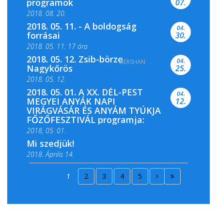
programok
07.
2018. 08. 20.
2018. 05. 11. - A boldogság
04.
forrásai
30.
2018. 05. 11. 17 óra
2018. 05. 12. Zsib-börze
04.
DERSHAN
2018. 05. 11. 19 óra
Nagykőrös
25.
2018. 05. 12.
2018. 05. 01. A XX. DÉL-PEST
04.
MEGYEI ANYÁK NAPI
12.
VIRÁGVÁSÁR ÉS ANYÁM TYÚKJA
FŐZŐFESZTIVÁL programja:
2018, 05. 01.
Mi szedjük!
2018. Április 14.
2018. Április 15.
1
2
3
4
5
2018. Április 22.