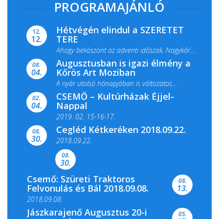
PROGRAMAJÁNLÓ
Hétvégén elindul a SZERETET
12.
TERE
12.
Ahogy beköszönt az adventi időszak, Nagykőrös
Augusztusban is igazi élmény a
ismét megtelik ünnepi fénnyel és közös...
08.
Kőrös Art Moziban
04.
A nyár utolsó hónapjában is változatos
CSEMŐ – Kultúrházak Éjjel-
filmkínálattal, családi...
02.
Nappal
04.
2019. 02. 15-16-17.
Cegléd Kétkeréken 2018.09.22.
08.
Színes és tartalmas programokkal várja a
30.
2018.09.22.
Csemői Községi Könyvtár és...
08.
30.
Csemő: Szüreti Traktoros
08.
Felvonulás és Bál 2018.09.08.
13.
2018.09.08.
Jászkarajenő Augusztus 20-i
05.