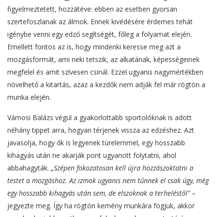
figyelmeztetett, hozzátéve: ebben az esetben gyorsan
szertefoszlanak az álmok. Ennek kivédésére érdemes tehát
igénybe venni egy edző segítségét, főleg a folyamat elején.
Emellett fontos az is, hogy mindenki keresse meg azt a
mozgásformát, ami neki tetszik, az alkatának, képességeinek
megfelel és amit szívesen csinál. Ezzel ugyanis nagymértékben
növelhető a kitartás, azaz a kezdők nem adják fel már rögtön a
munka elején.
Vámosi Balázs végül a gyakorlottabb sportolóknak is adott
néhány tippet arra, hogyan térjenek vissza az edzéshez. Azt
javasolja, hogy ők is legyenek türelemmel, egy hosszabb
kihagyás után ne akarják pont ugyanott folytatni, ahol
abbahagyták.
„Szépen fokozatosan kell újra hozzászoktatni a
testet a mozgáshoz. Az izmok ugyanis nem tűnnek el csak úgy, még
egy hosszabb kihagyás után sem, de elszoknak a terheléstől”
–
jegyezte meg. Így ha rögtön kemény munkára fogjuk, akkor