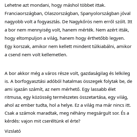
Lehetne azt mondani, hogy máshol többet ittak.
Franciaországban, Olaszországban, Spanyolországban jóval
nagyobb volt a fogyasztás. De Nagykőrös nem erről szólt. Itt
a bor nem mennyiség volt, hanem mérték. Nem azért itták,
hogy eltompuljon a világ, hanem hogy érthetőbb legyen.
Egy korszak, amikor nem kellett mindent túlkiabálni, amikor
a csend nem volt kellemetlen.
A bor akkor még a város része volt, gazdaságilag és lelkileg
is. A borfogyasztási adóból hatalmas összegek folytak be, de
ami igazán számít, az nem mérhető. Egy lassabb élet
ritmusa, egy közösség természetes összetartása, egy világ,
ahol az ember tudta, hol a helye. Ez a világ ma már nincs itt.
Csak a számok maradtak, meg néhány megsárgult sor. És a
kérdés: vajon mit cseréltünk el érte?
Vizslató