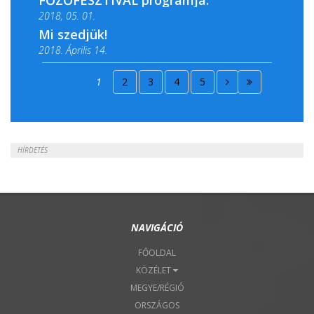
FŐZŐFESZTIVÁL programja:
2018, 05. 01.
Mi szedjük!
2018. Április 14.
2018. Április 15.
1
2
3
4
5
2018. Április 22.
HÍRDETÉS
NAVIGÁCIÓ
FŐOLDAL
KÖZÉLET
MEGYE/RÉGIÓ
ORSZÁGOS