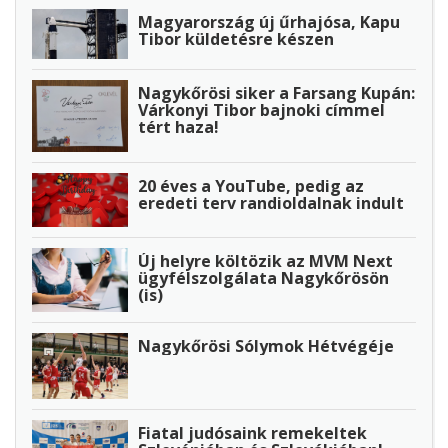
Magyarország új űrhajósa, Kapu
Tibor küldetésre készen
Nagykőrösi siker a Farsang Kupán:
Várkonyi Tibor bajnoki címmel
tért haza!
20 éves a YouTube, pedig az
eredeti terv randioldalnak indult
Új helyre költözik az MVM Next
ügyfélszolgálata Nagykőrösön
(is)
Nagykőrösi Sólymok Hétvégéje
Fiatal judósaink remekeltek