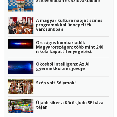
Szlovéniában és Szlovákiában!
A magyar kultúra napját színes
programokkal ünnepelték
városunkban
Országos bombariadók
Magyarországon: több mint 240
iskola kapott fenyegetést
Okosból intelligens: Az AI
gyermekkora és jövője
Szép volt Sólymok!
Újabb siker a Kőrös Judo SE háza
táján