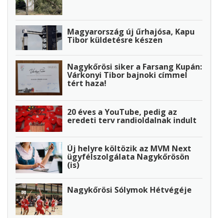
Magyarország új űrhajósa, Kapu
Tibor küldetésre készen
Nagykőrösi siker a Farsang Kupán:
Várkonyi Tibor bajnoki címmel
tért haza!
20 éves a YouTube, pedig az
eredeti terv randioldalnak indult
Új helyre költözik az MVM Next
ügyfélszolgálata Nagykőrösön
(is)
Nagykőrösi Sólymok Hétvégéje