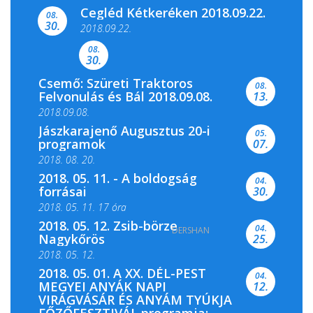
Cegléd Kétkeréken 2018.09.22.
08.
Színes és tartalmas programokkal várja a
30.
2018.09.22.
Csemői Községi Könyvtár és...
08.
30.
Csemő: Szüreti Traktoros
08.
Felvonulás és Bál 2018.09.08.
13.
2018.09.08.
Jászkarajenő Augusztus 20-i
05.
programok
07.
2018. 08. 20.
2018. 05. 11. - A boldogság
04.
forrásai
30.
2018. 05. 11. 17 óra
2018. 05. 12. Zsib-börze
04.
DERSHAN
2018. 05. 11. 19 óra
Nagykőrös
25.
2018. 05. 12.
2018. 05. 01. A XX. DÉL-PEST
04.
MEGYEI ANYÁK NAPI
12.
VIRÁGVÁSÁR ÉS ANYÁM TYÚKJA