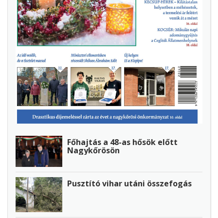
Főhajtás a 48-as hősök előtt
Nagykőrösön
Pusztító vihar utáni összefogás