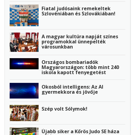
Fiatal judósaink remekeltek
Szlovéniában és Szlovákiában!
A magyar kultúra napját színes
programokkal ünnepelték
városunkban
Országos bombariadók
Magyarországon: több mint 240
iskola kapott fenyegetést
Okosból intelligens: Az AI
gyermekkora és jövője
Szép volt Sólymok!
Újabb siker a Kőrös Judo SE háza