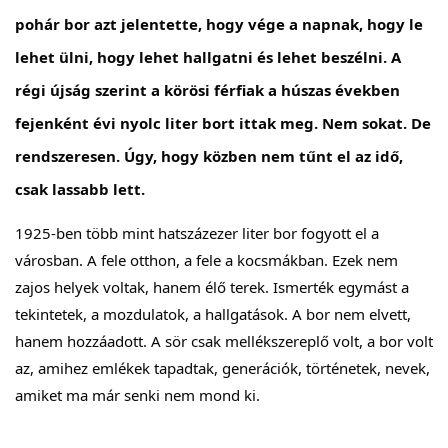
pohár bor azt jelentette, hogy vége a napnak, hogy le
lehet ülni, hogy lehet hallgatni és lehet beszélni. A
régi újság szerint a körösi férfiak a húszas években
fejenként évi nyolc liter bort ittak meg. Nem sokat. De
rendszeresen. Úgy, hogy közben nem tűnt el az idő,
csak lassabb lett.
1925-ben több mint hatszázezer liter bor fogyott el a
városban. A fele otthon, a fele a kocsmákban. Ezek nem
zajos helyek voltak, hanem élő terek. Ismerték egymást a
tekintetek, a mozdulatok, a hallgatások. A bor nem elvett,
hanem hozzáadott. A sör csak mellékszereplő volt, a bor volt
az, amihez emlékek tapadtak, generációk, történetek, nevek,
amiket ma már senki nem mond ki.