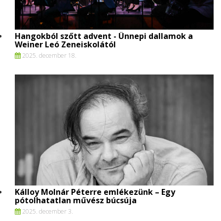
Hangokból szőtt advent - Ünnepi dallamok a
Weiner Leó Zeneiskolától
2025. december 18.
Kálloy Molnár Péterre emlékezünk – Egy
pótolhatatlan művész búcsúja
2025. december 3.