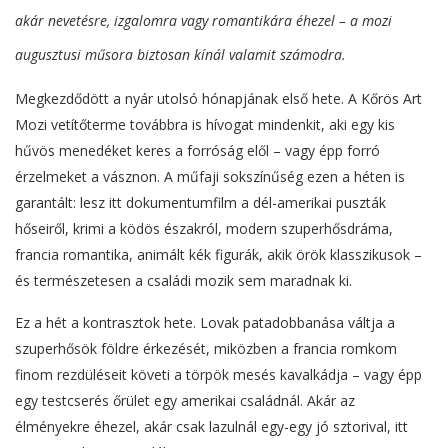
akár nevetésre, izgalomra vagy romantikára éhezel – a mozi
augusztusi műsora biztosan kínál valamit számodra.
Megkezdődött a nyár utolsó hónapjának első hete. A Kőrös Art
Mozi vetítőterme továbbra is hívogat mindenkit, aki egy kis
hűvös menedéket keres a forróság elől – vagy épp forró
érzelmeket a vásznon. A műfaji sokszínűség ezen a héten is
garantált: lesz itt dokumentumfilm a dél-amerikai puszták
hőseiről, krimi a ködös északról, modern szuperhősdráma,
francia romantika, animált kék figurák, akik örök klasszikusok –
és természetesen a családi mozik sem maradnak ki.
Ez a hét a kontrasztok hete. Lovak patadobbanása váltja a
szuperhősök földre érkezését, miközben a francia romkom
finom rezdüléseit követi a törpök mesés kavalkádja – vagy épp
egy testcserés őrület egy amerikai családnál. Akár az
élményekre éhezel, akár csak lazulnál egy-egy jó sztorival, itt