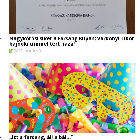
Nagykőrösi siker a Farsang Kupán: Várkonyi Tibor
bajnoki címmel tért haza!
2025. március 3.
„Itt a farsang, áll a bál…”