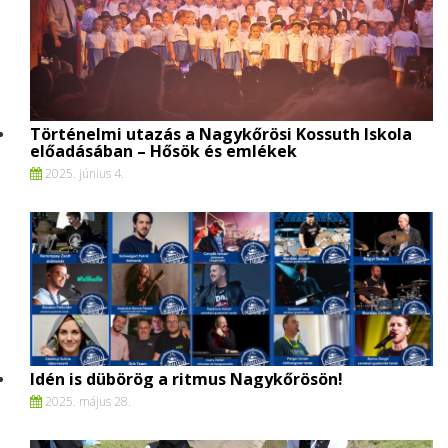
Történelmi utazás a Nagykőrösi Kossuth Iskola
előadásában – Hősök és emlékek
2025. június 4.
Idén is dübörög a ritmus Nagykőrösön!
2025. május 28.