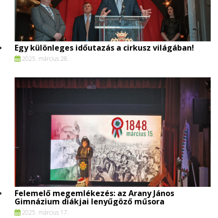
Egy különleges időutazás a cirkusz világában!
2025. március 28.
Felemelő megemlékezés: az Arany János
Gimnázium diákjai lenyűgöző műsora
2025. március 17.