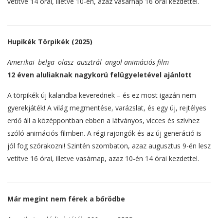
vetítve 14 órai, illetve 10-én, azaz vasárnap 16 órai kezdettel.
Hupikék Törpikék (2025)
Amerikai–belga–olasz–ausztrál–angol animációs film
12 éven aluliaknak nagykorú felügyeletével ajánlott
A törpikék új kalandba keverednek – és ez most igazán nem
gyerekjáték! A világ megmentése, varázslat, és egy új, rejtélyes
erdő áll a középpontban ebben a látványos, vicces és szívhez
szóló animációs filmben. A régi rajongók és az új generáció is
jól fog szórakozni! Szintén szombaton, azaz augusztus 9-én lesz
vetítve 16 órai, illetve vasárnap, azaz 10-én 14 órai kezdettel.
Már megint nem férek a bőrödbe