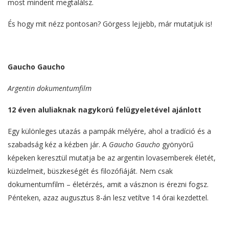
most mindent megtalálsz.
És hogy mit nézz pontosan? Görgess lejjebb, már mutatjuk is!
Gaucho Gaucho
Argentin dokumentumfilm
12 éven aluliaknak nagykorú felügyeletével ajánlott
Egy különleges utazás a pampák mélyére, ahol a tradíció és a
szabadság kéz a kézben jár. A
Gaucho Gaucho
gyönyörű
képeken keresztül mutatja be az argentin lovasemberek életét,
küzdelmeit, büszkeségét és filozófiáját. Nem csak
dokumentumfilm – életérzés, amit a vásznon is érezni fogsz.
Pénteken, azaz augusztus 8-án lesz vetítve 14 órai kezdettel.