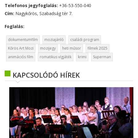
Telefonos jegyfoglalás:
+36-53-550-040
Cím:
Nagykőrös, Szabadság tér 7.
Foglalás:
dokumentumfilm
moziajánló
családi program
Kőrös Art Mozi
mozijegy
heti műsor
filmek 2025
animációs film
romatikus vígjáték
krimi
Superman
KAPCSOLÓDÓ HÍREK