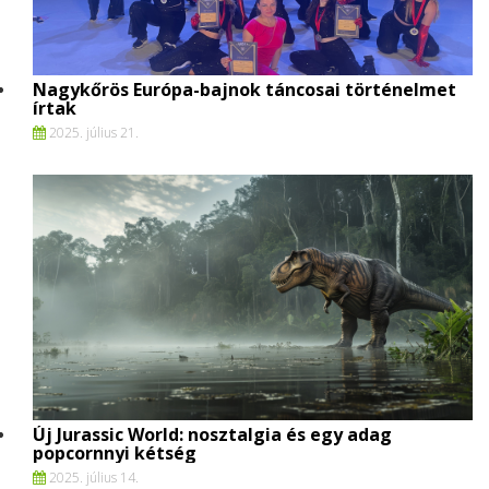
Nagykőrös Európa-bajnok táncosai történelmet
írtak
2025. július 21.
Új Jurassic World: nosztalgia és egy adag
popcornnyi kétség
2025. július 14.