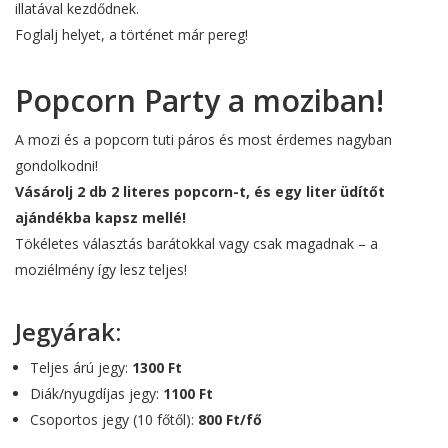
illatával kezdődnek.
Foglalj helyet, a történet már pereg!
Popcorn Party a moziban!
A mozi és a popcorn tuti páros és most érdemes nagyban
gondolkodni!
Vásárolj 2 db 2 literes popcorn-t, és egy liter üdítőt
ajándékba kapsz mellé!
Tökéletes választás barátokkal vagy csak magadnak – a
moziélmény így lesz teljes!
Jegyárak:
Teljes árú jegy:
1300 Ft
Diák/nyugdíjas jegy:
1100 Ft
Csoportos jegy (10 főtől):
800 Ft/fő