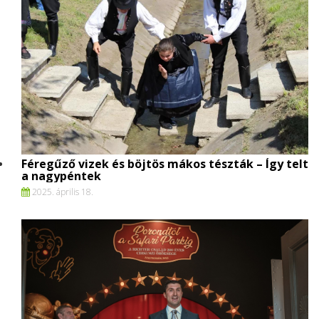
Féregűző vizek és böjtös mákos tészták – Így telt
a nagypéntek
2025. április 18.