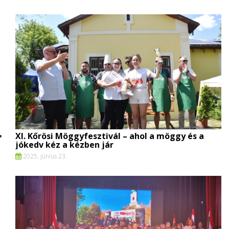
XI. Kőrösi Möggyfesztivál – ahol a möggy és a
jókedv kéz a kézben jár
2025. június 23.