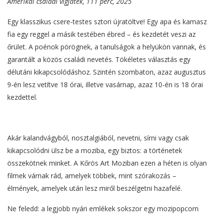
Amerikai családi vígjáték, 111 perc, 2025
Egy klasszikus csere-testes sztori újratöltve! Egy apa és kamasz
fia egy reggel a másik testében ébred – és kezdetét veszi az
őrület. A poénok pörögnek, a tanulságok a helyükön vannak, és
garantált a közös családi nevetés. Tökéletes választás egy
délutáni kikapcsolódáshoz. Szintén szombaton, azaz augusztus
9-én lesz vetítve 18 órai, illetve vasárnap, azaz 10-én is 18 órai
kezdettel.
Akár kalandvágyból, nosztalgiából, nevetni, sírni vagy csak
kikapcsolódni ülsz be a moziba, egy biztos: a történetek
összekötnek minket. A Kőrös Art Moziban ezen a héten is olyan
filmek várnak rád, amelyek többek, mint szórakozás –
élmények, amelyek után lesz miről beszélgetni hazafelé.
Ne feledd: a legjobb nyári emlékek sokszor egy mozipopcorn