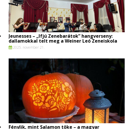
Jeunesses – „Ifjú Zenebarátok” hangverseny:
dallamokkal telt meg a Weiner Leó Zeneiskola
2025. november 21.
Fénylik, mint Salamon töke – a magyar