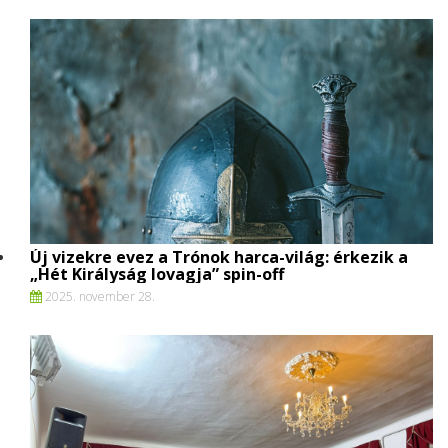
Új vizekre evez a Trónok harca-világ: érkezik a
„Hét Királyság lovagja” spin-off
2025. november 28.