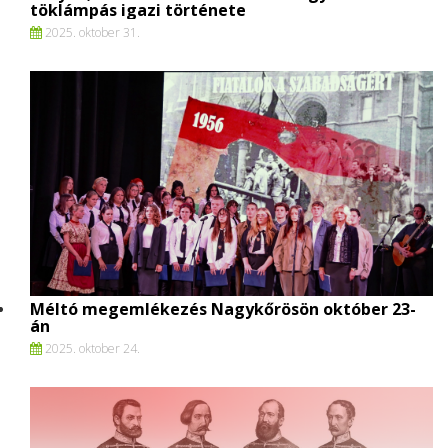
töklámpás igazi története
2025. oktober 31.
Méltó megemlékezés Nagykőrösön október 23-
án
2025. oktober 24.