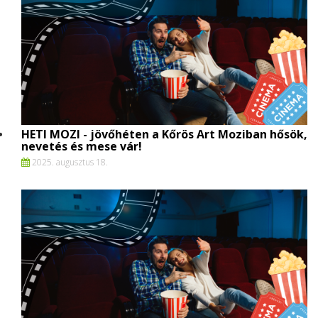
HETI MOZI - jövőhéten a Kőrös Art Moziban hősök,
nevetés és mese vár!
2025. augusztus 18.