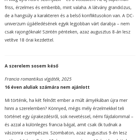
friss, érzelmes és emberibb, mint valaha. A látvány grandiózus,
de a hangsúly a karakteren és a belső konfliktusokon van. A DC-
univerzum újjáéledésének egyik legjobban várt darabja – nem
csak rajongóknak! Szintén pénteken, azaz augusztus 8-án lesz
vetítve 18 órai kezdettel.
A szerelem sosem késő
Francia romantikus vígjáték, 2025
16 éven aluliak számára nem ajánlott
Mi történik, ha két felnőtt ember a múlt árnyékában újra mer
hinni a szerelemben? Könnyed, mégis mély érzelmekkel teli
történet egy újrakezdésről, sok nevetéssel, némi fájdalommal –
és azzal a különleges francia bájjal, amit csak ők tudnak a
vászonra csempészni. Szombaton, azaz augusztus 9-én lesz