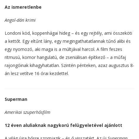
Az ismeretlenbe
Angol-dán krimi
Londoni köd, koppenhágai hideg – és egy rejtély, ami összeköti
a kettőt. Egy eltűnt lány, egy megingathatatlannak tűnő alibi és
egy nyomozó, aki maga is a múltjával harcol. A film feszes
ritmusú, komor hangulatú, de zseniálisan építkező – a műfaj
rajongóinak kihagyhatatlan. Szintén pénteken, azaz augusztus 8-
án lesz vetítve 16 órai kezdettel.
Superman
Amerikai szuperhősfilm
12 éven aluliaknak nagykorú felügyeletével ajánlott
A világ újra hősre szomjazik – és ő visszatért. Az új
Superman