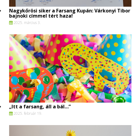
Nagykőrösi siker a Farsang Kupán: Várkonyi Tibor
bajnoki címmel tért haza!
2025. március 3.
„Itt a farsang, áll a bál…”
2025. február 19.