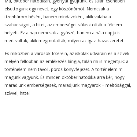
Ma, október hatodikán, gyertyát gyújtunk, és talán csendben
elsuttogunk egy nevet, egy köszönömöt. Nemcsak a
tizenhárom hősért, hanem mindazokért, akik valaha a
szabadságot, a hitet, az emberséget választották a félelem
helyett. Ez a nap nemcsak a gyászé, hanem a hála napja is –
mert voltak, akik megmutatták, milyen az igazi hazaszeretet.
És miközben a városok főterein, az iskolák udvarain és a szívek
mélyén fellobban az emlékezés lángja, talán mi is megértjük: a
történelem nem távoli, poros könyvfejezet. A történelem mi
magunk vagyunk. És minden október hatodika arra kér, hogy
maradjunk emberségesek, maradjunk magyarok – méltósággal,
szívvel, hittel.