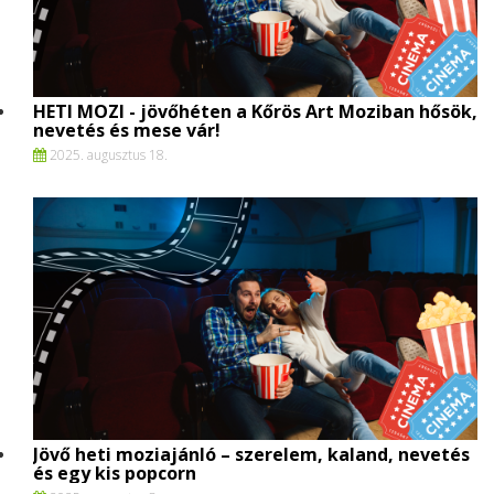
HETI MOZI - jövőhéten a Kőrös Art Moziban hősök,
nevetés és mese vár!
2025. augusztus 18.
Jövő heti moziajánló – szerelem, kaland, nevetés
és egy kis popcorn