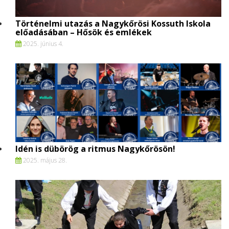
Történelmi utazás a Nagykőrösi Kossuth Iskola
előadásában – Hősök és emlékek
2025. június 4.
Idén is dübörög a ritmus Nagykőrösön!
2025. május 28.