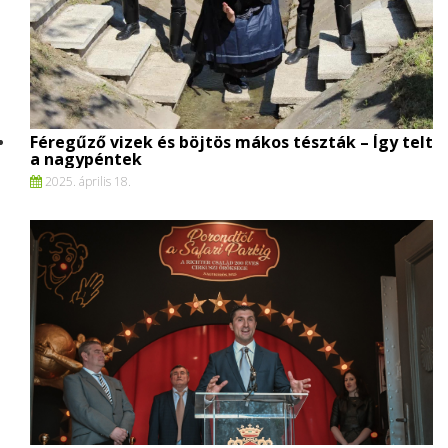
Féregűző vizek és böjtös mákos tészták – Így telt
a nagypéntek
2025. április 18.