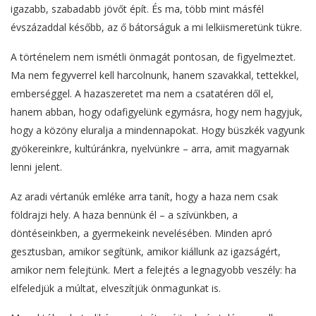
igazabb, szabadabb jövőt épít. És ma, több mint másfél
évszázaddal később, az ő bátorságuk a mi lelkiismeretünk tükre.
A történelem nem ismétli önmagát pontosan, de figyelmeztet.
Ma nem fegyverrel kell harcolnunk, hanem szavakkal, tettekkel,
emberséggel. A hazaszeretet ma nem a csatatéren dől el,
hanem abban, hogy odafigyelünk egymásra, hogy nem hagyjuk,
hogy a közöny eluralja a mindennapokat. Hogy büszkék vagyunk
gyökereinkre, kultúránkra, nyelvünkre – arra, amit magyarnak
lenni jelent.
Az aradi vértanúk emléke arra tanít, hogy a haza nem csak
földrajzi hely. A haza bennünk él – a szívünkben, a
döntéseinkben, a gyermekeink nevelésében. Minden apró
gesztusban, amikor segítünk, amikor kiállunk az igazságért,
amikor nem felejtünk. Mert a felejtés a legnagyobb veszély: ha
elfeledjük a múltat, elveszítjük önmagunkat is.