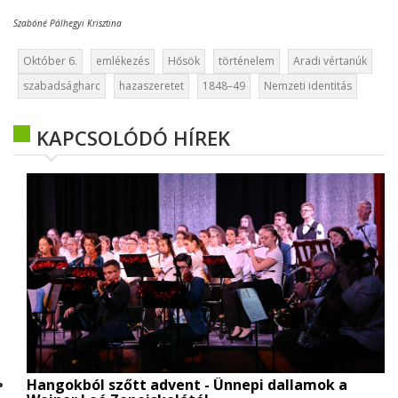
Szabóné Pálhegyi Krisztina
Október 6.
emlékezés
Hősök
történelem
Aradi vértanúk
szabadságharc
hazaszeretet
1848–49
Nemzeti identitás
KAPCSOLÓDÓ HÍREK
Hangokból szőtt advent - Ünnepi dallamok a