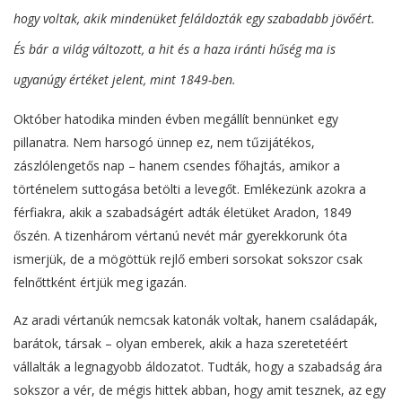
hogy voltak, akik mindenüket feláldozták egy szabadabb jövőért.
És bár a világ változott, a hit és a haza iránti hűség ma is
ugyanúgy értéket jelent, mint 1849-ben.
Október hatodika minden évben megállít bennünket egy
pillanatra. Nem harsogó ünnep ez, nem tűzijátékos,
zászlólengetős nap – hanem csendes főhajtás, amikor a
történelem suttogása betölti a levegőt. Emlékezünk azokra a
férfiakra, akik a szabadságért adták életüket Aradon, 1849
őszén. A tizenhárom vértanú nevét már gyerekkorunk óta
ismerjük, de a mögöttük rejlő emberi sorsokat sokszor csak
felnőttként értjük meg igazán.
Az aradi vértanúk nemcsak katonák voltak, hanem családapák,
barátok, társak – olyan emberek, akik a haza szeretetéért
vállalták a legnagyobb áldozatot. Tudták, hogy a szabadság ára
sokszor a vér, de mégis hittek abban, hogy amit tesznek, az egy