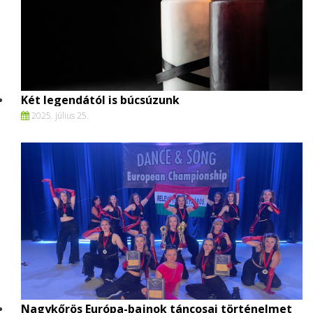
Két legendától is búcsúzunk
2025. július 25.
Nagykőrös Európa-bajnok táncosai történelmet