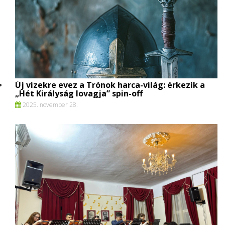
Új vizekre evez a Trónok harca-világ: érkezik a
„Hét Királyság lovagja” spin-off
2025. november 28.