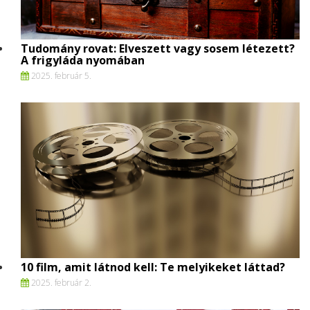
Tudomány rovat: Elveszett vagy sosem létezett?
A frigyláda nyomában
2025. február 5.
10 film, amit látnod kell: Te melyikeket láttad?
2025. február 2.