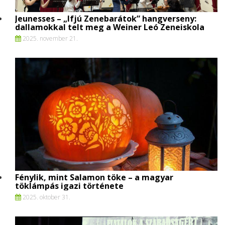
Jeunesses – „Ifjú Zenebarátok” hangverseny:
dallamokkal telt meg a Weiner Leó Zeneiskola
2025. november 21.
Fénylik, mint Salamon töke – a magyar
töklámpás igazi története
2025. oktober 31.