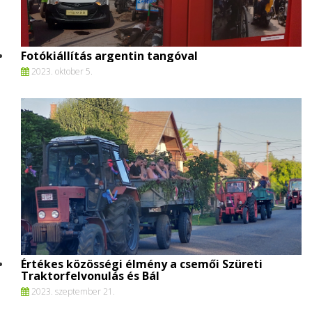
Fotókiállítás argentin tangóval
2023. oktober 5.
Értékes közösségi élmény a csemői Szüreti
Traktorfelvonulás és Bál
2023. szeptember 21.