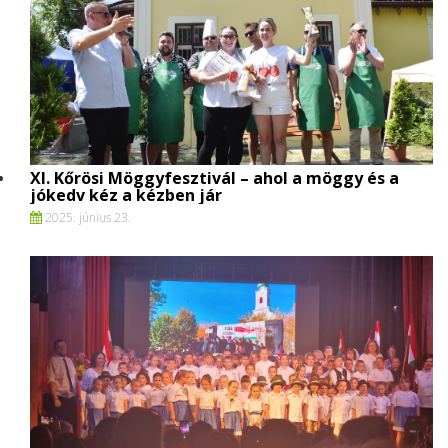
XI. Kőrösi Möggyfesztivál – ahol a möggy és a
jókedv kéz a kézben jár
2025. június 23.