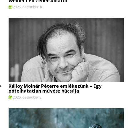
Weiner Leó Zeneiskolától
2025. december 18.
Kálloy Molnár Péterre emlékezünk – Egy
pótolhatatlan művész búcsúja
2025. december 3.