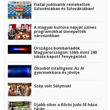
Fiatal judósaink remekeltek
Szlovéniában és Szlovákiában!
A magyar kultúra napját színes
programokkal ünnepelték
városunkban
Országos bombariadók
Magyarországon: több mint 240
iskola kapott fenyegetést
Okosból intelligens: Az AI
gyermekkora és jövője
Szép volt Sólymok!
Újabb siker a Kőrös Judo SE háza
táján