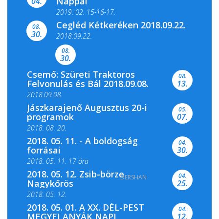
Nappal
04.
2019. 02. 15-16-17.
Cegléd Kétkeréken 2018.09.22.
08.
Színes és tartalmas programokkal várja a
30.
2018.09.22.
Csemői Községi Könyvtár és...
08.
30.
Csemő: Szüreti Traktoros
08.
Felvonulás és Bál 2018.09.08.
13.
2018.09.08.
Jászkarajenő Augusztus 20-i
05.
programok
07.
2018. 08. 20.
2018. 05. 11. - A boldogság
04.
forrásai
30.
2018. 05. 11. 17 óra
2018. 05. 12. Zsib-börze
04.
DERSHAN
2018. 05. 11. 19 óra
Nagykőrös
25.
2018. 05. 12.
2018. 05. 01. A XX. DÉL-PEST
04.
MEGYEI ANYÁK NAPI
12.