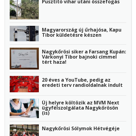
Pusztító vihar utáni összefogás
Magyarország új űrhajósa, Kapu
Tibor küldetésre készen
Nagykőrösi siker a Farsang Kupán:
Várkonyi Tibor bajnoki címmel
tért haza!
20 éves a YouTube, pedig az
eredeti terv randioldalnak indult
Új helyre költözik az MVM Next
ügyfélszolgálata Nagykőrösön
(is)
Nagykőrösi Sólymok Hétvégéje