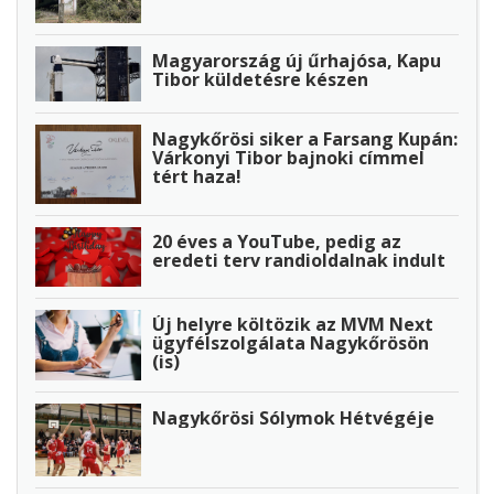
Magyarország új űrhajósa, Kapu
Tibor küldetésre készen
Nagykőrösi siker a Farsang Kupán:
Várkonyi Tibor bajnoki címmel
tért haza!
20 éves a YouTube, pedig az
eredeti terv randioldalnak indult
Új helyre költözik az MVM Next
ügyfélszolgálata Nagykőrösön
(is)
Nagykőrösi Sólymok Hétvégéje