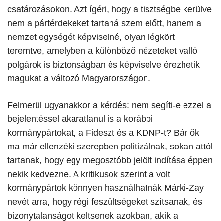
csatározásokon. Azt ígéri, hogy a tisztségbe kerülve
nem a pártérdekeket tartaná szem előtt, hanem a
nemzet egységét képviselné, olyan légkört
teremtve, amelyben a különböző nézeteket valló
polgárok is biztonságban és képviselve érezhetik
magukat a változó Magyarországon.
​Felmerül ugyanakkor a kérdés: nem segíti-e ezzel a
bejelentéssel akaratlanul is a korábbi
kormánypártokat, a Fideszt és a KDNP-t? Bár ők
ma már ellenzéki szerepben politizálnak, sokan attól
tartanak, hogy egy megosztóbb jelölt indítása éppen
nekik kedvezne. A kritikusok szerint a volt
kormánypártok könnyen használhatnák Márki-Zay
nevét arra, hogy régi feszültségeket szítsanak, és
bizonytalanságot keltsenek azokban, akik a