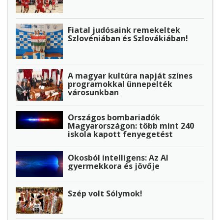
Fiatal judósaink remekeltek
Szlovéniában és Szlovákiában!
A magyar kultúra napját színes
programokkal ünnepelték
városunkban
Országos bombariadók
Magyarországon: több mint 240
iskola kapott fenyegetést
Okosból intelligens: Az AI
gyermekkora és jövője
Szép volt Sólymok!