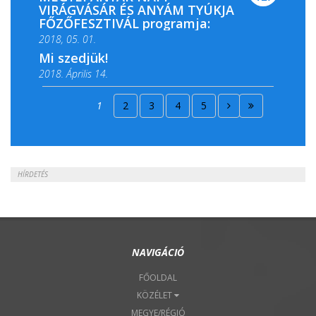
VIRÁGVÁSÁR ÉS ANYÁM TYÚKJA
FŐZŐFESZTIVÁL programja:
2018, 05. 01.
Mi szedjük!
2018. Április 14.
2018. Április 15.
1
2
3
4
5
2018. Április 22.
HÍRDETÉS
NAVIGÁCIÓ
FŐOLDAL
KÖZÉLET
MEGYE/RÉGIÓ