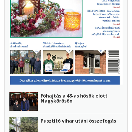
Főhajtás a 48-as hősök előtt
Nagykőrösön
Pusztító vihar utáni összefogás