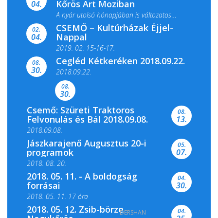
Kőrös Art Moziban
04.
A nyár utolsó hónapjában is változatos
CSEMŐ – Kultúrházak Éjjel-
filmkínálattal, családi...
02.
Nappal
04.
2019. 02. 15-16-17.
Cegléd Kétkeréken 2018.09.22.
08.
Színes és tartalmas programokkal várja a
30.
2018.09.22.
Csemői Községi Könyvtár és...
08.
30.
Csemő: Szüreti Traktoros
08.
Felvonulás és Bál 2018.09.08.
13.
2018.09.08.
Jászkarajenő Augusztus 20-i
05.
programok
07.
2018. 08. 20.
2018. 05. 11. - A boldogság
04.
forrásai
30.
2018. 05. 11. 17 óra
2018. 05. 12. Zsib-börze
04.
DERSHAN
2018. 05. 11. 19 óra