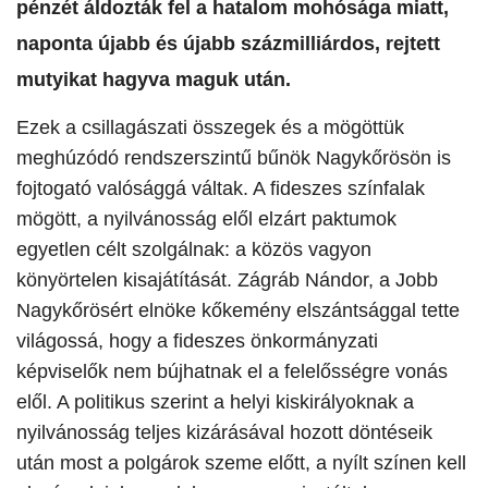
pénzét áldozták fel a hatalom mohósága miatt,
naponta újabb és újabb százmilliárdos, rejtett
mutyikat hagyva maguk után.
​Ezek a csillagászati összegek és a mögöttük
meghúzódó rendszerszintű bűnök Nagykőrösön is
fojtogató valósággá váltak. A fideszes színfalak
mögött, a nyilvánosság elől elzárt paktumok
egyetlen célt szolgálnak: a közös vagyon
könyörtelen kisajátítását. Zágráb Nándor, a Jobb
Nagykőrösért elnöke kőkemény elszántsággal tette
világossá, hogy a fideszes önkormányzati
képviselők nem bújhatnak el a felelősségre vonás
elől. A politikus szerint a helyi kiskirályoknak a
nyilvánosság teljes kizárásával hozott döntéseik
után most a polgárok szeme előtt, a nyílt színen kell