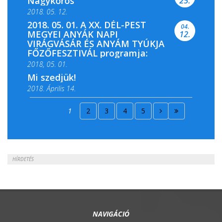
Nagykőrös
25.
2018. 05. 12.
2018. 05. 01. A XX. DÉL-PEST
04.
MEGYEI ANYÁK NAPI
12.
VIRÁGVÁSÁR ÉS ANYÁM TYÚKJA
FŐZŐFESZTIVÁL programja:
2018, 05. 01.
Mi szedjük!
2018. Április 14.
2018. Április 15.
1
2
3
4
5
2018. Április 22.
HÍRDETÉS
NAVIGÁCIÓ