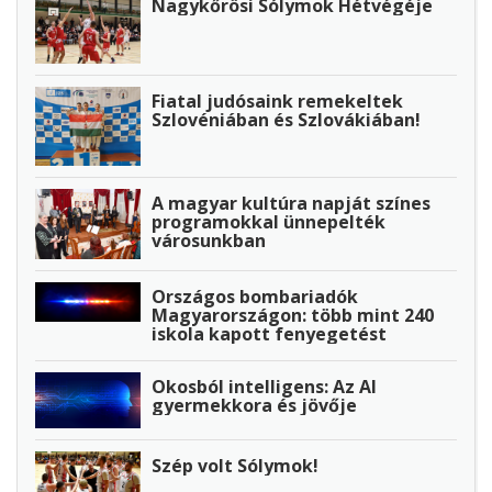
Nagykőrösi Sólymok Hétvégéje
Fiatal judósaink remekeltek
Szlovéniában és Szlovákiában!
A magyar kultúra napját színes
programokkal ünnepelték
városunkban
Országos bombariadók
Magyarországon: több mint 240
iskola kapott fenyegetést
Okosból intelligens: Az AI
gyermekkora és jövője
Szép volt Sólymok!