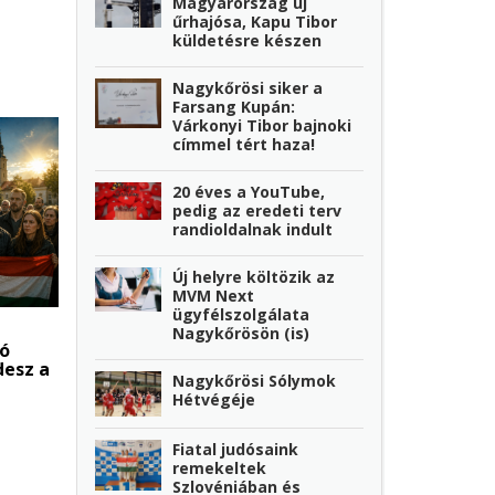
Magyarország új
űrhajósa, Kapu Tibor
küldetésre készen
Nagykőrösi siker a
Farsang Kupán:
Várkonyi Tibor bajnoki
címmel tért haza!
20 éves a YouTube,
pedig az eredeti terv
randioldalnak indult
Új helyre költözik az
MVM Next
ügyfélszolgálata
Nagykőrösön (is)
tó
desz a
Nagykőrösi Sólymok
Hétvégéje
Fiatal judósaink
remekeltek
Szlovéniában és