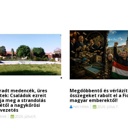
áradt medencék, üres
Megdöbbentő és vérlází
tek: Családok ezreit
összegeket rabolt el a Fi
ja meg a strandolás
magyar emberektől!
étől a nagykőrösi
Heti Hírek
2026. július 7.
svezetés
Hírek
2026. július 9.