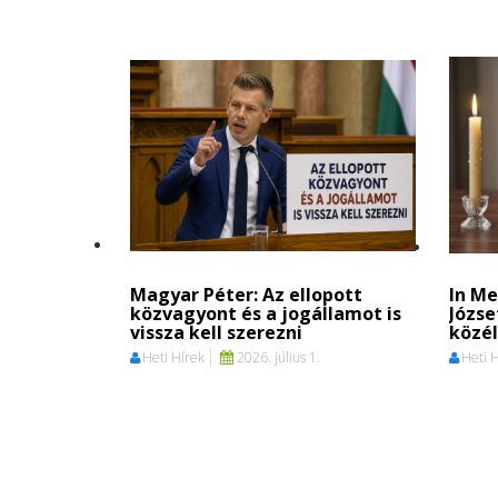
Magyar Péter: Az ellopott
In M
közvagyont és a jogállamot is
Józse
vissza kell szerezni
közél
Heti Hírek
2026. július 1.
Heti 