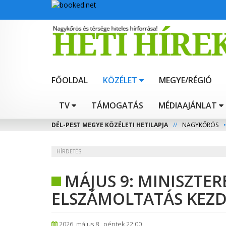
FŐOLDAL
KÖZÉLET
MEGYE/RÉGIÓ
TV
TÁMOGATÁS
MÉDIAAJÁNLAT
DÉL-PEST MEGYE KÖZÉLETI HETILAPJA
//
NAGYKŐRÖS
•
HÍRDETÉS
MÁJUS 9: MINISZTER
ELSZÁMOLTATÁS KEZD
2026. május 8., péntek 22:00