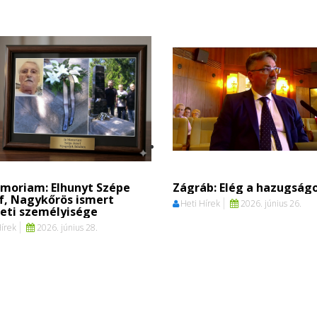
emoriam: Elhunyt Szépe
Zágráb: Elég a hazugság
f, Nagykőrös ismert
Heti Hírek
2026. június 26.
eti személyisége
Hírek
2026. június 28.