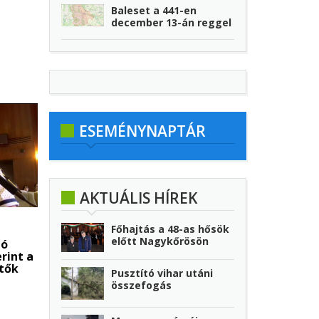
Baleset a 441-en
december 13-án reggel
ESEMÉNYNAPTÁR
AKTUÁLIS HÍREK
Főhajtás a 48-as hősök
előtt Nagykőrösön
tó
rint a
etők
Pusztító vihar utáni
összefogás