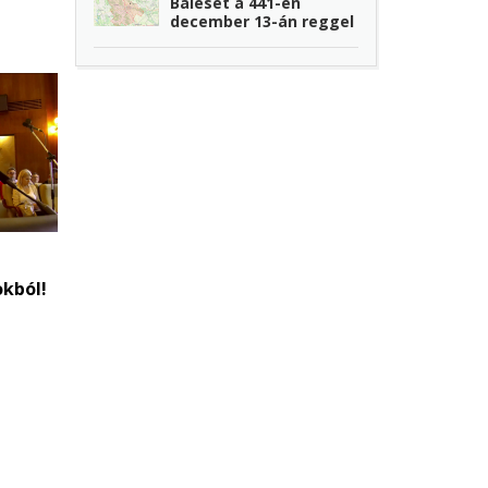
Baleset a 441-en
december 13-án reggel
okból!