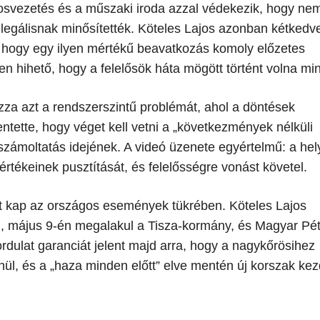
rosvezetés és a műszaki iroda azzal védekezik, hogy nem
legálisnak minősítették. Köteles Lajos azonban kétkedv
 hogy egy ilyen mértékű beavatkozás komoly előzetes
en hihető, hogy a felelősök háta mögött történt volna mi
dázza azt a rendszerszintű problémát, ahol a döntések
tette, hogy véget kell vetni a „következmények nélküli
lszámoltatás idejének. A videó üzenete egyértelmű: a hel
tékeinek pusztítását, és felelősségre vonást követel.
etet kap az országos események tükrében. Köteles Lajos
n, május 9-én megalakul a Tisza-kormány, és Magyar Pét
fordulat garanciát jelent majd arra, hogy a nagykőrösihez
l, és a „haza minden előtt” elve mentén új korszak kez