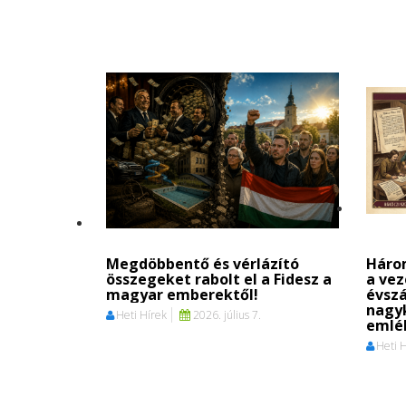
Megdöbbentő és vérlázító
Háro
összegeket rabolt el a Fidesz a
a vez
magyar emberektől!
évszá
nagyk
Heti Hírek
2026. július 7.
emlék
Heti 