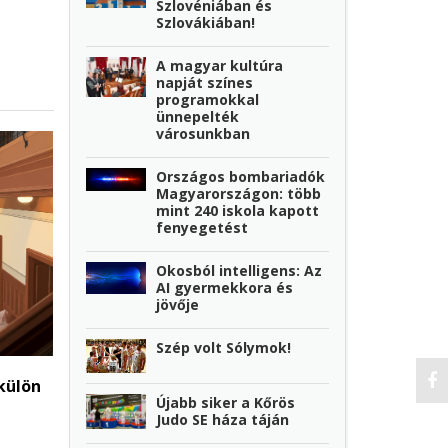
Szlovéniában és
Szlovákiában!
A magyar kultúra
napját színes
programokkal
ünnepelték
városunkban
Országos bombariadók
Magyarországon: több
mint 240 iskola kapott
fenyegetést
Okosból intelligens: Az
AI gyermekkora és
jövője
Szép volt Sólymok!
külön
Újabb siker a Kőrös
Judo SE háza táján