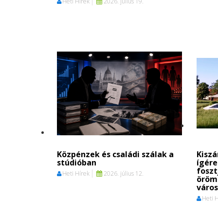
Heti Hírek
2026. július 19.
Közpénzek és családi szálak a
Kisz
stúdióban
ígére
foszt
Heti Hírek
2026. július 12.
öröm
váro
Heti 