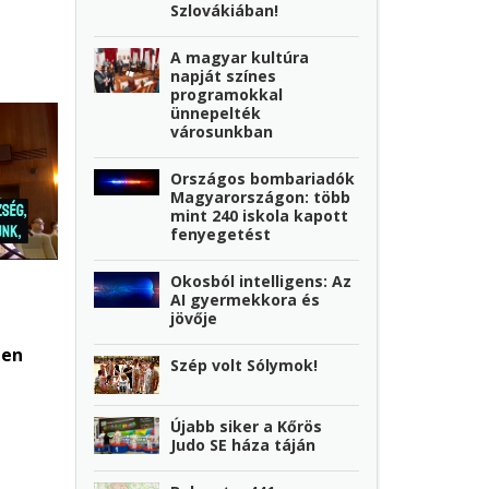
Szlovákiában!
A magyar kultúra
napját színes
programokkal
ünnepelték
városunkban
Országos bombariadók
Magyarországon: több
mint 240 iskola kapott
fenyegetést
Okosból intelligens: Az
AI gyermekkora és
jövője
ben
Szép volt Sólymok!
Újabb siker a Kőrös
Judo SE háza táján