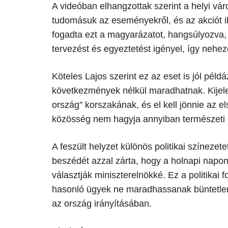
A videóban elhangzottak szerint a helyi vá
tudomásuk az eseményekről, és az akciót il
fogadta ezt a magyarázatot, hangsúlyozva,
tervezést és egyeztetést igényel, így nehez
​Köteles Lajos szerint ez az eset is jól pél
következmények nélkül maradhatnak. Kijelen
ország” korszakának, és el kell jönnie az e
közösség nem hagyja annyiban természeti ér
​A feszült helyzet különös politikai színez
beszédét azzal zárta, hogy a holnapi napo
választják miniszterelnökké. Ez a politikai 
hasonló ügyek ne maradhassanak büntetlenü
az ország irányításában.