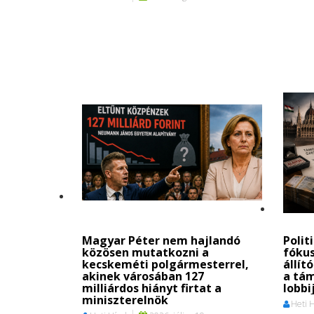
Magyar Péter nem hajlandó
Polit
közösen mutatkozni a
fókus
kecskeméti polgármesterrel,
állít
akinek városában 127
a tá
milliárdos hiányt firtat a
lobbi
miniszterelnök
Heti 