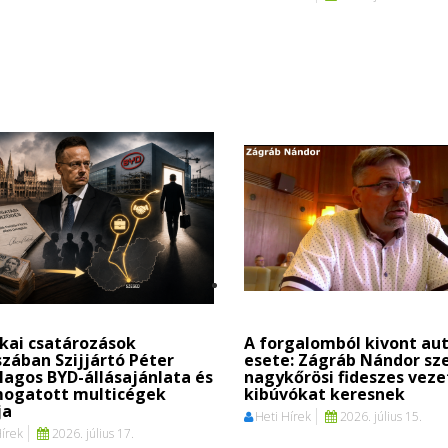
ikai csatározások
A forgalomból kivont au
zában Szijjártó Péter
esete: Zágráb Nándor sze
ólagos BYD-állásajánlata és
nagykőrösi fideszes vez
mogatott multicégek
kibúvókat keresnek
ja
Heti Hírek
2026. július 15.
Hírek
2026. július 17.