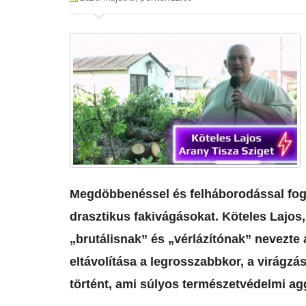
Megdöbbenéssel és felháborodással foga
drasztikus fakivágásokat. Köteles Lajos, 
„brutálisnak” és „vérlázítónak” nevezte 
eltávolítása a legrosszabbkor, a virágz
történt, ami súlyos természetvédelmi agg