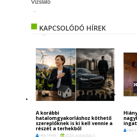
Vizslató
KAPCSOLÓDÓ HÍREK
A korábbi
Hiány
hatalomgyakorláshoz köthető
nagy
szereplőknek is ki kell vennie a
ingat
részét a terhekből
Heti 
Heti Hírek
2026. augusztus 3.