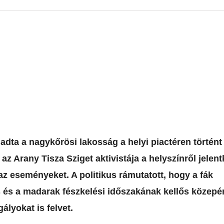
dta a nagykőrösi lakosság a helyi piactéren történt
az Arany Tisza Sziget aktivistája a helyszínről jelen
az eseményeket. A politikus rámutatott, hogy a fák
ás és a madarak fészkelési időszakának kellős közepé
ályokat is felvet.