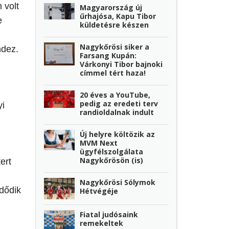
 volt
Magyarország új
űrhajósa, Kapu Tibor
e
küldetésre készen
Nagykőrösi siker a
ndez.
Farsang Kupán:
Várkonyi Tibor bajnoki
címmel tért haza!
20 éves a YouTube,
pedig az eredeti terv
yi
randioldalnak indult
Új helyre költözik az
MVM Next
ügyfélszolgálata
Nagykőrösön (is)
ert
Nagykőrösi Sólymok
dődik
Hétvégéje
Fiatal judósaink
remekeltek