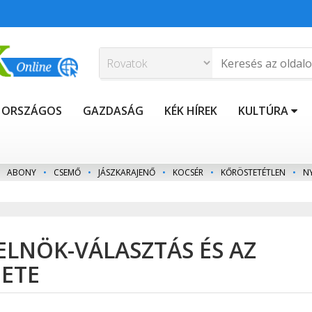
ORSZÁGOS
GAZDASÁG
KÉK HÍREK
KULTÚRA
ABONY
•
CSEMŐ
•
JÁSZKARAJENŐ
•
KOCSÉR
•
KŐRÖSTETÉTLEN
•
N
ELNÖK-VÁLASZTÁS ÉS AZ
ETE