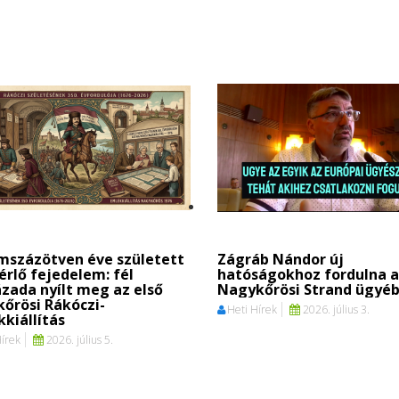
mszázötven éve született
Zágráb Nándor új
érlő fejedelem: fél
hatóságokhoz fordulna a
zada nyílt meg az első
Nagykőrösi Strand ügyé
őrösi Rákóczi-
Heti Hírek
2026. július 3.
kiállítás
Hírek
2026. július 5.