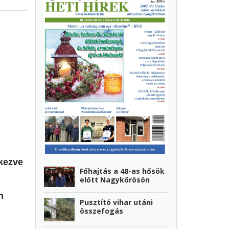
tkezve
Főhajtás a 48-as hősök
előtt Nagykőrösön
n
Pusztító vihar utáni
összefogás