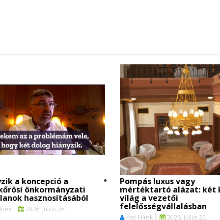
zik a koncepció a
Pompás luxus vagy
kőrösi önkormányzati
mértéktartó alázat: két 
lanok hasznosításából
világ a vezetői
felelősségvállalásban
Hírek
2026. július 26.
Heti Hírek
2026. július 22.